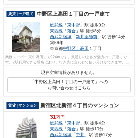
中野区上高田１丁目の一戸建て
賃貸 | 一戸建て
総武線
「
東中野
」駅 徒歩9分
東西線
「
落合
」駅 徒歩8分
西武新宿線
「
新井薬師前
」駅 徒歩14分
築59年
東京都
中野区
上高田
１丁目
業務スーパー 東中野店まで224mです。風通しのよさが魅力の一戸建てで
す。2駅利用できる場所にあり、行き先に合わせて使い分けができます。戸
建て物件は、室内のレイアウトの自由度も...
現在空室情報がありません。
「中野区上高田１丁目の一戸建て」への
お問い合わせはこちら
新宿区北新宿４丁目のマンション
賃貸 | マンション
31
万円
総武線
「
東中野
」駅 徒歩4分
東西線
「
落合
」駅 徒歩10分
西武新宿線
「
中井
」駅 徒歩17分