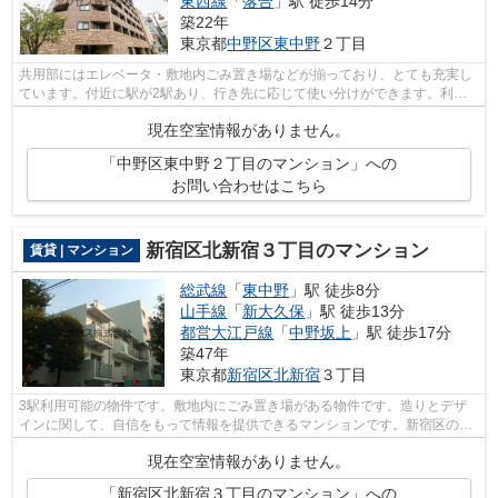
東西線
「
落合
」駅 徒歩14分
築22年
東京都
中野区
東中野
２丁目
共用部にはエレベータ・敷地内ごみ置き場などが揃っており、とても充実し
ています。付近に駅が2駅あり、行き先に応じて使い分けができます。利便
性の高い徒歩9分の物件です。こちらの...
現在空室情報がありません。
「中野区東中野２丁目のマンション」への
お問い合わせはこちら
新宿区北新宿３丁目のマンション
賃貸 | マンション
総武線
「
東中野
」駅 徒歩8分
山手線
「
新大久保
」駅 徒歩13分
都営大江戸線
「
中野坂上
」駅 徒歩17分
築47年
東京都
新宿区
北新宿
３丁目
3駅利用可能の物件です。敷地内にごみ置き場がある物件です。造りとデザ
インに関して、自信をもって情報を提供できるマンションです。新宿区の総
武線東中野周辺にある物件のことなら当...
現在空室情報がありません。
「新宿区北新宿３丁目のマンション」への