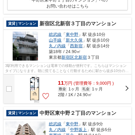
お問い合わせはこちら
新宿区北新宿３丁目のマンション
賃貸 | マンション
総武線
「
東中野
」駅 徒歩10分
山手線
「
新大久保
」駅 徒歩10分
丸ノ内線
「
西新宿
」駅 徒歩14分
築18年 / 24.90㎡
東京都
新宿区
北新宿
３丁目
3駅利用できるマンションは電車での移動が便利です。こちらはマンション
タイプになります。朝に慌てることなく行動するために駅から徒歩10分の駅
近マンションはいかがでしょうか。初期...
11
万
円
(管理費等：9,000円 )
1ヶ月
1ヶ月
敷金
礼金
2階 / 1K / 24.90㎡
中野区東中野２丁目のマンション
賃貸 | マンション
総武線
「
東中野
」駅 徒歩9分
丸ノ内線
「
中野坂上
」駅 徒歩5分