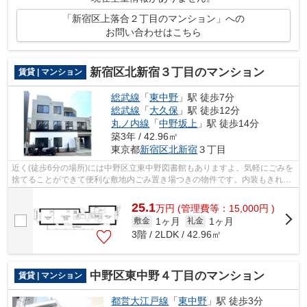
「新宿区上落合２丁目のマンション」への
お問い合わせはこちら
新宿区北新宿３丁目のマンション
賃貸 | マンション
総武線
「
東中野
」駅 徒歩7分
総武線
「
大久保
」駅 徒歩12分
丸ノ内線
「
中野坂上
」駅 徒歩14分
築3年 / 42.96㎡
東京都
新宿区
北新宿
３丁目
近く(徒歩6分の場所)には中野区立東中野図書館もありますよ。気軽にごみを
捨てることができて便利な敷地内ごみ置き場つきの物件です。内装もきれい
な一押しの築浅物件です。きれい好き...
25.1
万
円
(管理費等：15,000円 )
1ヶ月
1ヶ月
敷金
礼金
3階 / 2LDK / 42.96㎡
中野区東中野４丁目のマンション
賃貸 | マンション
都営大江戸線
「
東中野
」駅 徒歩3分