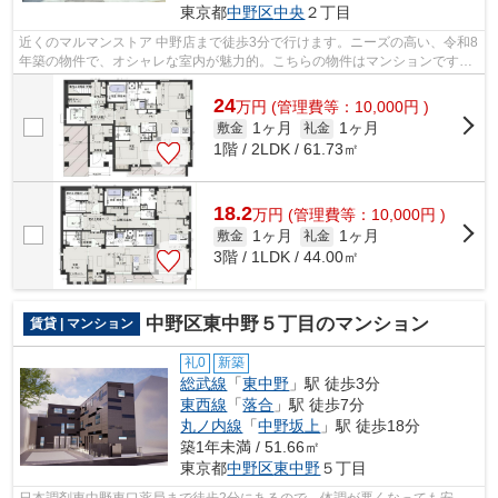
東京都
中野区
中央
２丁目
近くのマルマンストア 中野店まで徒歩3分で行けます。ニーズの高い、令和8
年築の物件で、オシャレな室内が魅力的。こちらの物件はマンションです。
シンプルながらも風の通り道がしっか...
24
万
円
(管理費等：10,000円 )
1ヶ月
1ヶ月
敷金
礼金
1階 / 2LDK / 61.73㎡
18.2
万
円
(管理費等：10,000円 )
1ヶ月
1ヶ月
敷金
礼金
3階 / 1LDK / 44.00㎡
中野区東中野５丁目のマンション
賃貸 | マンション
礼0
新築
総武線
「
東中野
」駅 徒歩3分
東西線
「
落合
」駅 徒歩7分
丸ノ内線
「
中野坂上
」駅 徒歩18分
築1年未満 / 51.66㎡
東京都
中野区
東中野
５丁目