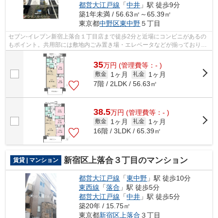
都営大江戸線
「
中井
」駅 徒歩9分
築1年未満 / 56.63㎡～65.39㎡
東京都
中野区
東中野
５丁目
セブン-イレブン新宿上落合１丁目店まで徒歩2分と近場にコンビニがあるの
もポイント。共用部には敷地内ごみ置き場・エレベータなどが揃っており、
とても充実しています。こちらはマン...
35
万
円
(管理費等：- )
1ヶ月
1ヶ月
敷金
礼金
7階 / 2LDK / 56.63㎡
38.5
万
円
(管理費等：- )
1ヶ月
1ヶ月
敷金
礼金
16階 / 3LDK / 65.39㎡
新宿区上落合３丁目のマンション
賃貸 | マンション
都営大江戸線
「
東中野
」駅 徒歩10分
東西線
「
落合
」駅 徒歩5分
都営大江戸線
「
中井
」駅 徒歩5分
築20年 / 15.75㎡
東京都
新宿区
上落合
３丁目