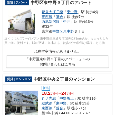
中野区東中野３丁目のアパート
賃貸 | アパート
都営大江戸線
「
東中野
」駅 徒歩4分
東西線
「
落合
」駅 徒歩7分
西武新宿線
「
中井
」駅 徒歩16分
築32年
東京都
中野区
東中野
３丁目
近くにはセブン‐イレブン 東中野銀座通り店(距離173m)がありちょっとした
買い物に便利です。駅の至近に立地する、徒歩4分の快適な環境にある物件
です。落ち着いた街並みが魅力のアパー...
現在空室情報がありません。
「中野区東中野３丁目のアパート」への
お問い合わせはこちら
中野区中央２丁目のマンション
賃貸 | マンション
新築
18.2
24
万円～
万円
丸ノ内線
「
中野坂上
」駅 徒歩11分
総武線
「
東中野
」駅 徒歩13分
東西線
「
落合
」駅 徒歩21分
築1年未満 / 44.00㎡～61.73㎡