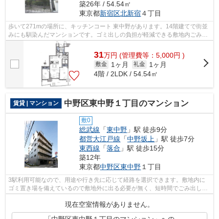
築26年 / 54.54㎡
東京都
新宿区
北新宿
４丁目
歩いて271mの場所に、キッチンコート 東中野があります。14階建てで街並
みにも馴染んだマンションです。ゴミ出しの負担が軽減できる敷地内ごみ置
き場付き物件です。こちらの物件はマン...
31
万
円
(管理費等：5,000円 )
1ヶ月
1ヶ月
敷金
礼金
4階 / 2LDK / 54.54㎡
中野区東中野１丁目のマンション
賃貸 | マンション
敷0
総武線
「
東中野
」駅 徒歩9分
都営大江戸線
「
中野坂上
」駅 徒歩7分
東西線
「
落合
」駅 徒歩15分
築12年
東京都
中野区
東中野
１丁目
3駅利用可能なので、用途や行き先に応じて経路を選択できます。敷地内に
ゴミ置き場を備えているので敷地外に出る必要が無く、短時間でごみ出しを
終えられます。クレジットカードで初期...
現在空室情報がありません。
「中野区東中野１丁目のマンション」への