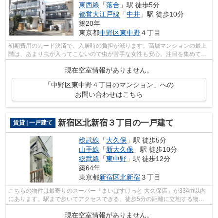
東西線
「
落合
」駅 徒歩5分
都営大江戸線
「
中井
」駅 徒歩10分
築20年
東京都
中野区
東中野
４丁目
初期費用のカード決済で、入居時の負担が減ります。高層マンションの最上
階は、あまり虫が入ってこないので虫が苦手な女性も安心。注目を集めてい
るのが、敷地内ごみ置き場のある物件...
現在空室情報がありません。
「中野区東中野４丁目のマンション」への
お問い合わせはこちら
新宿区北新宿３丁目の一戸建て
賃貸 | 一戸建て
総武線
「
大久保
」駅 徒歩5分
山手線
「
新大久保
」駅 徒歩10分
総武線
「
東中野
」駅 徒歩12分
築64年
東京都
新宿区
北新宿
３丁目
こちらの物件は最寄りのスーパー「まいばすけっと 大久保店」が334m以内
にあります。駅まで歩いてアクセスできる、徒歩5分の距離に立地する物件
です。広々とした室内のある一戸建て物...
現在空室情報がありません。