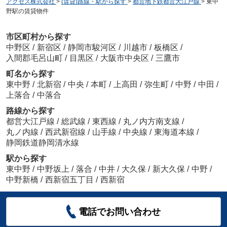
アクセス株式会社
>
(賃貸)路線・駅から探す
>
都営地下鉄都営大江戸線
>
東中
野駅の賃貸物件
市区町村から探す
中野区
/
新宿区
/
静岡市駿河区
/
川越市
/
板橋区
/
入間郡毛呂山町
/
目黒区
/
大阪市中央区
/
三鷹市
町名から探す
東中野
/
北新宿
/
中央
/
本町
/
上高田
/
弥生町
/
中野
/
中田
/
上落合
/
中落合
路線から探す
都営大江戸線
/
総武線
/
東西線
/
丸ノ内方南支線
/
丸ノ内線
/
西武新宿線
/
山手線
/
中央線
/
東海道本線
/
静岡鉄道静岡清水線
駅から探す
東中野
/
中野坂上
/
落合
/
中井
/
大久保
/
新大久保
/
中野
/
中野新橋
/
西新宿五丁目
/
西新宿
電話でお問い合わせ