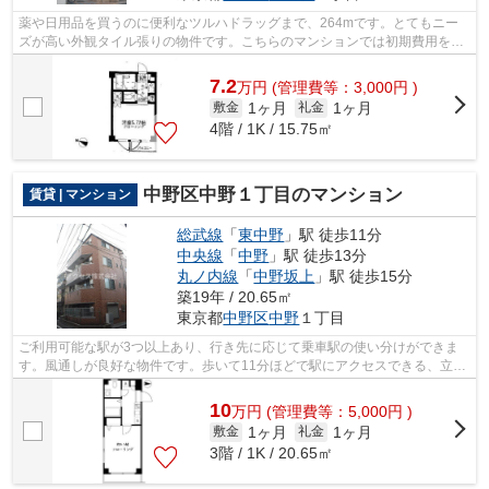
薬や日用品を買うのに便利なツルハドラッグまで、264mです。とてもニー
ズが高い外観タイル張りの物件です。こちらのマンションでは初期費用をカ
ードでお支払いいただけます。駅徒歩10...
7.2
万
円
(管理費等：3,000円 )
1ヶ月
1ヶ月
敷金
礼金
4階 / 1K / 15.75㎡
中野区中野１丁目のマンション
賃貸 | マンション
総武線
「
東中野
」駅 徒歩11分
中央線
「
中野
」駅 徒歩13分
丸ノ内線
「
中野坂上
」駅 徒歩15分
築19年 / 20.65㎡
東京都
中野区
中野
１丁目
ご利用可能な駅が3つ以上あり、行き先に応じて乗車駅の使い分けができま
す。風通しが良好な物件です。歩いて11分ほどで駅にアクセスできる、立地
の良さも魅力の物件です。満足できる素...
10
万
円
(管理費等：5,000円 )
1ヶ月
1ヶ月
敷金
礼金
3階 / 1K / 20.65㎡