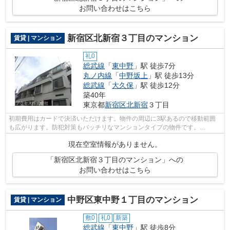
お問い合わせはこちら
新宿区北新宿３丁目のマンション
賃貸 | マンション
礼0
総武線
「
東中野
」駅 徒歩7分
丸ノ内線
「
中野坂上
」駅 徒歩13分
総武線
「
大久保
」駅 徒歩12分
築40年
東京都
新宿区
北新宿
３丁目
初期費用はカードで決済いただけます。物件の周辺に3駅あるので移動範囲
も広がります。防犯対策もバッチリなマンションタイプの物件です。
info@access-japan.tokyoまでお問い合わせく...
現在空室情報がありません。
「新宿区北新宿３丁目のマンション」への
お問い合わせはこちら
中野区東中野１丁目のマンション
賃貸 | マンション
敷0
礼0
新築
総武線
「
東中野
」駅 徒歩8分