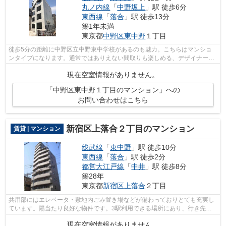
丸ノ内線
「
中野坂上
」駅 徒歩6分
東西線
「
落合
」駅 徒歩13分
築1年未満
東京都
中野区
東中野
１丁目
徒歩5分の距離に中野区立中野東中学校があるのも魅力。こちらはマンショ
ンタイプになります。通常ではありえない間取りも楽しめる、デザイナーズ
物件です。中野区エリアと総武線東中野...
現在空室情報がありません。
「中野区東中野１丁目のマンション」への
お問い合わせはこちら
新宿区上落合２丁目のマンション
賃貸 | マンション
総武線
「
東中野
」駅 徒歩10分
東西線
「
落合
」駅 徒歩2分
都営大江戸線
「
中井
」駅 徒歩8分
築28年
東京都
新宿区
上落合
２丁目
共用部にはエレベータ・敷地内ごみ置き場などが備わっておりとても充実し
ています。陽当たり良好な物件です。3駅利用できる場所にあり、行き先に
合わせて使い分けができます。初期費用...
現在空室情報がありません。