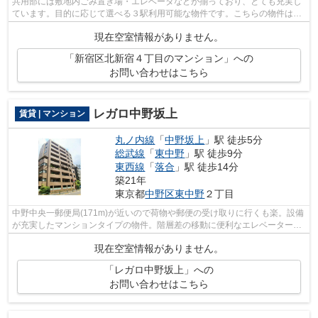
共用部には敷地内ごみ置き場・エレベータなどが揃っており、とても充実し
ています。目的に応じて選べる３駅利用可能な物件です。こちらの物件はマ
ンションです。11階建てで快適な物件...
現在空室情報がありません。
「新宿区北新宿４丁目のマンション」への
お問い合わせはこちら
レガロ中野坂上
賃貸 | マンション
丸ノ内線
「
中野坂上
」駅 徒歩5分
総武線
「
東中野
」駅 徒歩9分
東西線
「
落合
」駅 徒歩14分
築21年
東京都
中野区
東中野
２丁目
中野中央一郵便局(171m)が近いので荷物や郵便の受け取りに行くも楽。設備
が充実したマンションタイプの物件。階層差の移動に便利なエレベーターが
ついています。こちらの物件は周辺に...
現在空室情報がありません。
「レガロ中野坂上」への
お問い合わせはこちら