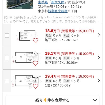
山手線
「
新大久保
」駅 徒歩13分
築1年未満 / 30.06㎡～30.41㎡
東京都
新宿区
北新宿
３丁目
買い物に便利なショッピングセンター「unison mall(ユニゾンモール)東中
野」まで463mです。造りとデザインに関して、自信をもって情報を提供で
きるマンションです。面倒なゴミ捨ての負...
18.6
万
円
(管理費等：15,000円 )
0ヶ月
0ヶ月
敷金
礼金
地下1階 / 2K / 30.15㎡
19.1
万
円
(管理費等：15,000円 )
0ヶ月
0ヶ月
敷金
礼金
地下1階 / 2K / 30.06㎡
19.4
万
円
(管理費等：15,000円 )
0ヶ月
0ヶ月
敷金
礼金
1階 / 2K / 30.06㎡
4
残り
件を表示する