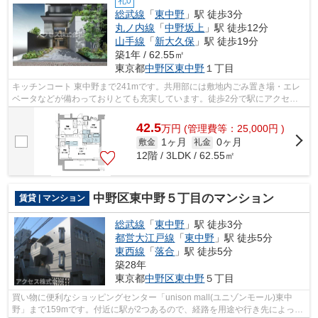
礼0
総武線
「
東中野
」駅 徒歩3分
丸ノ内線
「
中野坂上
」駅 徒歩12分
山手線
「
新大久保
」駅 徒歩19分
築1年 / 62.55㎡
東京都
中野区
東中野
１丁目
キッチンコート 東中野まで241mです。共用部には敷地内ごみ置き場・エレ
ベータなどが備わっておりとても充実しています。徒歩2分で駅にアクセス
できる物件です。夏場は特に涼しい通風...
42.5
万
円
(管理費等：25,000円 )
1ヶ月
0ヶ月
敷金
礼金
12階 / 3LDK / 62.55㎡
中野区東中野５丁目のマンション
賃貸 | マンション
総武線
「
東中野
」駅 徒歩3分
都営大江戸線
「
東中野
」駅 徒歩5分
東西線
「
落合
」駅 徒歩5分
築28年
東京都
中野区
東中野
５丁目
買い物に便利なショッピングセンター「unison mall(ユニゾンモール)東中
野」まで159mです。付近に駅が2つあるので、経路を用途や行き先によって