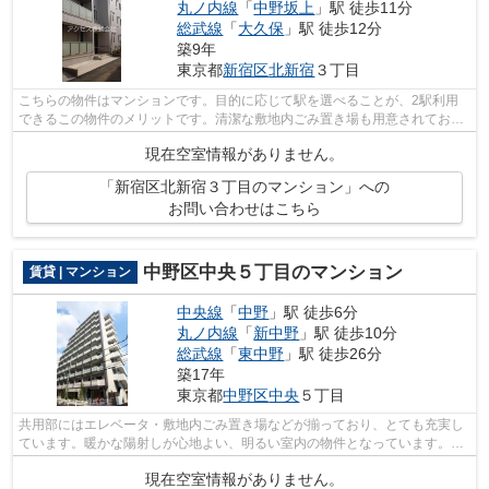
丸ノ内線
「
中野坂上
」駅 徒歩11分
総武線
「
大久保
」駅 徒歩12分
築9年
東京都
新宿区
北新宿
３丁目
こちらの物件はマンションです。目的に応じて駅を選べることが、2駅利用
できるこの物件のメリットです。清潔な敷地内ごみ置き場も用意されており
ます。常に新鮮な空気を取り入れられる...
現在空室情報がありません。
「新宿区北新宿３丁目のマンション」への
お問い合わせはこちら
中野区中央５丁目のマンション
賃貸 | マンション
中央線
「
中野
」駅 徒歩6分
丸ノ内線
「
新中野
」駅 徒歩10分
総武線
「
東中野
」駅 徒歩26分
築17年
東京都
中野区
中央
５丁目
共用部にはエレベータ・敷地内ごみ置き場などが揃っており、とても充実し
ています。暖かな陽射しが心地よい、明るい室内の物件となっています。こ
ちらはマンションタイプになります。...
現在空室情報がありません。