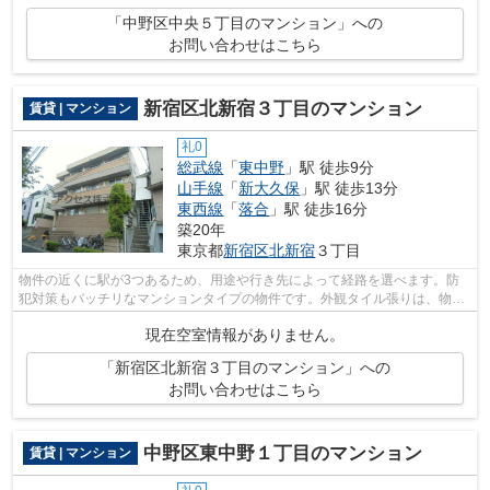
「中野区中央５丁目のマンション」への
お問い合わせはこちら
新宿区北新宿３丁目のマンション
賃貸 | マンション
礼0
総武線
「
東中野
」駅 徒歩9分
山手線
「
新大久保
」駅 徒歩13分
東西線
「
落合
」駅 徒歩16分
築20年
東京都
新宿区
北新宿
３丁目
物件の近くに駅が3つあるため、用途や行き先によって経路を選べます。防
犯対策もバッチリなマンションタイプの物件です。外観タイル張りは、物件
全体に豊かな表情を与えることができま...
現在空室情報がありません。
「新宿区北新宿３丁目のマンション」への
お問い合わせはこちら
中野区東中野１丁目のマンション
賃貸 | マンション