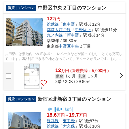
中野区中央２丁目のマンション
賃貸 | マンション
12
万円
総武線
「
東中野
」駅 徒歩12分
都営大江戸線
「
中野坂上
」駅 徒歩11分
丸ノ内線
「
新中野
」駅 徒歩14分
築38年 / 39.80㎡
東京都
中野区
中央
２丁目
共用部には敷地内ごみ置き場・エレベータなどが揃っており、とても充実し
ています。3駅利用できる立地となっていて、アクセスが良いです。おしゃ
れなあなたにピッタリな外観タイル張り...
12
万
円
(管理費等：5,000円 )
1ヶ月
1ヶ月
敷金
礼金
2階 / 2DK / 39.80㎡
新宿区北新宿３丁目のマンション
賃貸 | マンション
敷0
礼0
新築
18.6
19.7
万円～
万円
総武線
「
東中野
」駅 徒歩7分
総武線
「
大久保
」駅 徒歩10分