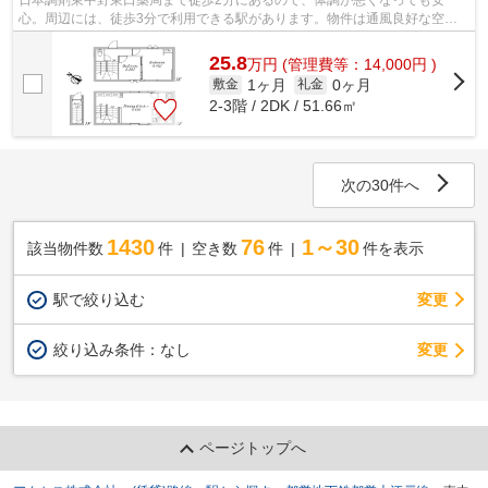
日本調剤東中野東口薬局まで徒歩2分にあるので、体調が悪くなっても安
心。周辺には、徒歩3分で利用できる駅があります。物件は通風良好な空間
です。アクセスには中野区エリアの賃貸情...
25.8
万
円
(管理費等：14,000円 )
1ヶ月
0ヶ月
敷金
礼金
2-3階 / 2DK / 51.66㎡
次の30件へ
1430
76
1～30
該当物件数
件
空き数
件
件を表示
駅で絞り込む
変更
変更
絞り込み条件：
なし
ページトップへ