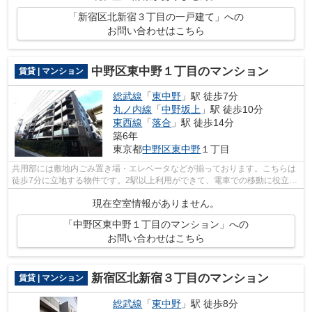
「新宿区北新宿３丁目の一戸建て」への
お問い合わせはこちら
中野区東中野１丁目のマンション
賃貸 | マンション
総武線
「
東中野
」駅 徒歩7分
丸ノ内線
「
中野坂上
」駅 徒歩10分
東西線
「
落合
」駅 徒歩14分
築6年
東京都
中野区
東中野
１丁目
共用部には敷地内ごみ置き場・エレベータなどが揃っております。こちらは
徒歩7分に立地する物件です。2駅以上利用ができて、電車での移動に役立つ
物件です。築4年の築浅物件。防犯対策...
現在空室情報がありません。
「中野区東中野１丁目のマンション」への
お問い合わせはこちら
新宿区北新宿３丁目のマンション
賃貸 | マンション
総武線
「
東中野
」駅 徒歩8分