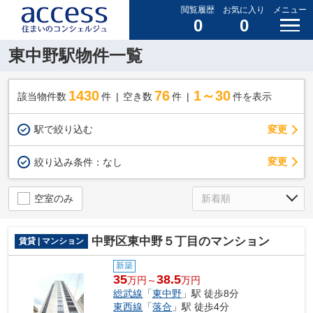
閲覧履歴
お気に入り
メニュー
0
0
東中野駅物件一覧
1430
76
1～30
該当物件数
件
空き数
件
件を表示
駅で絞り込む
変更
変更
絞り込み条件：
なし
空室のみ
中野区東中野５丁目のマンション
賃貸 | マンション
新築
35
38.5
万円～
万円
総武線
「
東中野
」駅 徒歩8分
東西線
「
落合
」駅 徒歩4分