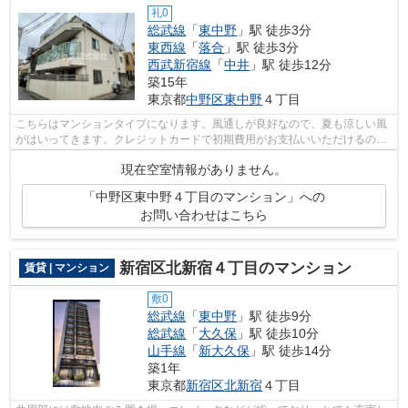
礼0
総武線
「
東中野
」駅 徒歩3分
東西線
「
落合
」駅 徒歩3分
西武新宿線
「
中井
」駅 徒歩12分
築15年
東京都
中野区
東中野
４丁目
こちらはマンションタイプになります。風通しが良好なので、夏も涼しい風
がはいってきます。クレジットカードで初期費用がお支払いいただけるの
で、決済の手間が軽減できます。2駅利用...
現在空室情報がありません。
「中野区東中野４丁目のマンション」への
お問い合わせはこちら
新宿区北新宿４丁目のマンション
賃貸 | マンション
敷0
総武線
「
東中野
」駅 徒歩9分
総武線
「
大久保
」駅 徒歩10分
山手線
「
新大久保
」駅 徒歩14分
築1年
東京都
新宿区
北新宿
４丁目