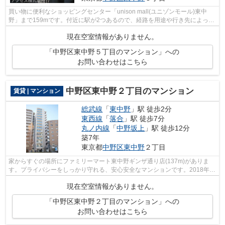
買い物に便利なショッピングセンター「unison mall(ユニゾンモール)東中
野」まで159mです。付近に駅が2つあるので、経路を用途や行き先によって
選べる物件です。2階建てマンションです...
現在空室情報がありません。
「中野区東中野５丁目のマンション」への
お問い合わせはこちら
中野区東中野２丁目のマンション
賃貸 | マンション
総武線
「
東中野
」駅 徒歩2分
東西線
「
落合
」駅 徒歩7分
丸ノ内線
「
中野坂上
」駅 徒歩12分
築7年
東京都
中野区
東中野
２丁目
家からすぐの場所にファミリーマート東中野ギンザ通り店(137m)がありま
す。プライバシーをしっかり守れる、安心安全なマンションです。2018年築
の物件となっており、きれいな室内が魅...
現在空室情報がありません。
「中野区東中野２丁目のマンション」への
お問い合わせはこちら