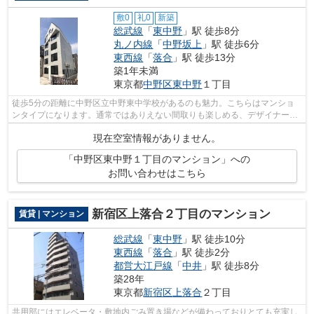
敷0
礼0
新築
総武線
「
東中野
」駅 徒歩8分
丸ノ内線
「
中野坂上
」駅 徒歩6分
東西線
「
落合
」駅 徒歩13分
築1年未満
東京都
中野区
東中野
１丁目
徒歩5分の距離に中野区立中野東中学校があるのも魅力。こちらはマンショ
ンタイプになります。通常ではありえない間取りも楽しめる、デザイナーズ
物件です。中野区エリアと総武線東中野...
現在空室情報がありません。
「中野区東中野１丁目のマンション」への
お問い合わせはこちら
新宿区上落合２丁目のマンション
賃貸 | マンション
総武線
「
東中野
」駅 徒歩10分
東西線
「
落合
」駅 徒歩2分
都営大江戸線
「
中井
」駅 徒歩8分
築28年
東京都
新宿区
上落合
２丁目
共用部にはエレベータ・敷地内ごみ置き場などが備わっておりとても充実し