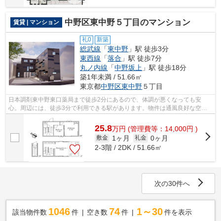
中野区東中野５丁目のマンション
賃貸 | マンション
礼0
新築
総武線
「
東中野
」駅 徒歩3分
東西線
「
落合
」駅 徒歩7分
丸ノ内線
「
中野坂上
」駅 徒歩18分
築1年未満 / 51.66㎡
東京都
中野区
東中野
５丁目
日本調剤東中野東口薬局まで徒歩2分にあるので、体調が悪くなっても安
心。周辺には、徒歩3分で利用できる駅があります。物件は通風良好な空間
です。アクセスには中野区エリアの賃貸情...
25.8
万
円
(管理費等：14,000円 )
1ヶ月
0ヶ月
敷金
礼金
2-3階 / 2DK / 51.66㎡
次の30件へ
1046
74
1～30
該当物件数
件
空き数
件
件を表示