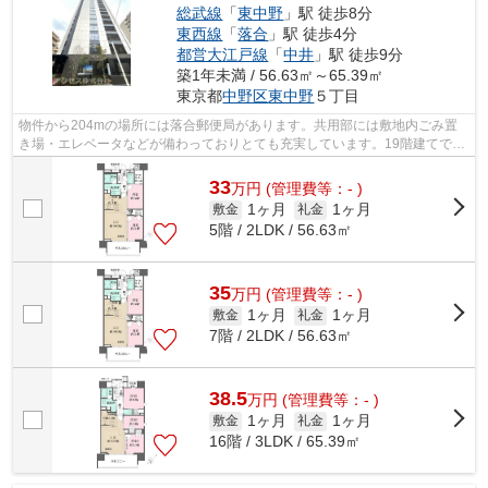
総武線
「
東中野
」駅 徒歩8分
東西線
「
落合
」駅 徒歩4分
都営大江戸線
「
中井
」駅 徒歩9分
築1年未満 / 56.63㎡～65.39㎡
東京都
中野区
東中野
５丁目
物件から204mの場所には落合郵便局があります。共用部には敷地内ごみ置
き場・エレベータなどが備わっておりとても充実しています。19階建てで街
並みにも馴染んだ物件です。こちらの物...
33
万
円
(管理費等：- )
1ヶ月
1ヶ月
敷金
礼金
5階 / 2LDK / 56.63㎡
35
万
円
(管理費等：- )
1ヶ月
1ヶ月
敷金
礼金
7階 / 2LDK / 56.63㎡
38.5
万
円
(管理費等：- )
1ヶ月
1ヶ月
敷金
礼金
16階 / 3LDK / 65.39㎡