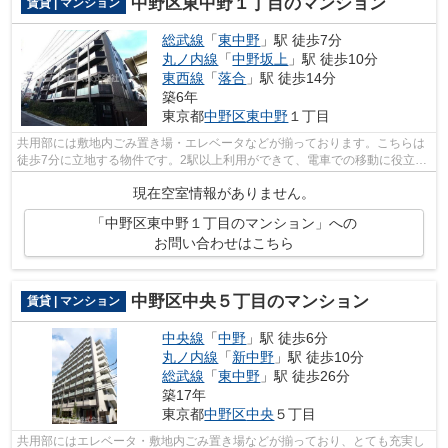
中野区東中野１丁目のマンション
賃貸 | マンション
総武線
「
東中野
」駅 徒歩7分
丸ノ内線
「
中野坂上
」駅 徒歩10分
東西線
「
落合
」駅 徒歩14分
築6年
東京都
中野区
東中野
１丁目
共用部には敷地内ごみ置き場・エレベータなどが揃っております。こちらは
徒歩7分に立地する物件です。2駅以上利用ができて、電車での移動に役立つ
物件です。築4年の築浅物件。防犯対策...
現在空室情報がありません。
「中野区東中野１丁目のマンション」への
お問い合わせはこちら
中野区中央５丁目のマンション
賃貸 | マンション
中央線
「
中野
」駅 徒歩6分
丸ノ内線
「
新中野
」駅 徒歩10分
総武線
「
東中野
」駅 徒歩26分
築17年
東京都
中野区
中央
５丁目
共用部にはエレベータ・敷地内ごみ置き場などが揃っており、とても充実し