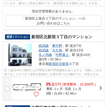
ています。陽当たり良好な物件です。3駅利用できる場所にあり、行き先に
合わせて使い分けができます。初期費用...
現在空室情報がありません。
「新宿区上落合２丁目のマンション」への
お問い合わせはこちら
新宿区北新宿３丁目のマンション
賃貸 | マンション
総武線
「
東中野
」駅 徒歩7分
総武線
「
大久保
」駅 徒歩12分
丸ノ内線
「
中野坂上
」駅 徒歩14分
築3年 / 42.96㎡
東京都
新宿区
北新宿
３丁目
近く(徒歩6分の場所)には中野区立東中野図書館もありますよ。気軽にごみを
捨てることができて便利な敷地内ごみ置き場つきの物件です。内装もきれい
な一押しの築浅物件です。きれい好き...
25.1
万
円
(管理費等：15,000円 )
1ヶ月
1ヶ月
敷金
礼金
3階 / 2LDK / 42.96㎡