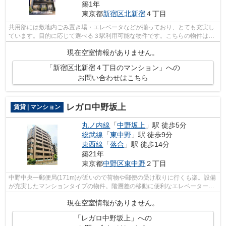
築1年
東京都
新宿区
北新宿
４丁目
共用部には敷地内ごみ置き場・エレベータなどが揃っており、とても充実し
ています。目的に応じて選べる３駅利用可能な物件です。こちらの物件はマ
ンションです。11階建てで快適な物件...
現在空室情報がありません。
「新宿区北新宿４丁目のマンション」への
お問い合わせはこちら
レガロ中野坂上
賃貸 | マンション
丸ノ内線
「
中野坂上
」駅 徒歩5分
総武線
「
東中野
」駅 徒歩9分
東西線
「
落合
」駅 徒歩14分
築21年
東京都
中野区
東中野
２丁目
中野中央一郵便局(171m)が近いので荷物や郵便の受け取りに行くも楽。設備
が充実したマンションタイプの物件。階層差の移動に便利なエレベーターが
ついています。こちらの物件は周辺に...
現在空室情報がありません。
「レガロ中野坂上」への