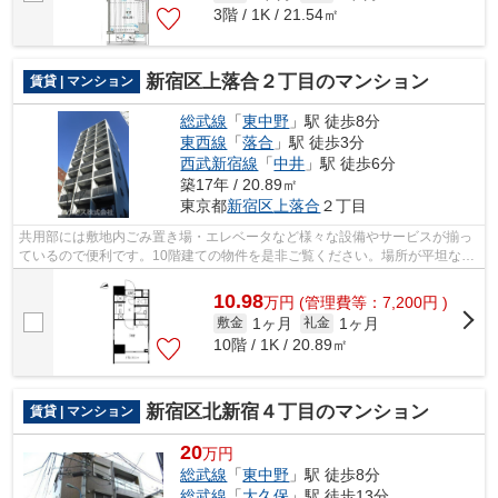
3階 / 1K / 21.54㎡
新宿区上落合２丁目のマンション
賃貸 | マンション
総武線
「
東中野
」駅 徒歩8分
東西線
「
落合
」駅 徒歩3分
西武新宿線
「
中井
」駅 徒歩6分
築17年 / 20.89㎡
東京都
新宿区
上落合
２丁目
共用部には敷地内ごみ置き場・エレベータなど様々な設備やサービスが揃っ
ているので便利です。10階建ての物件を是非ご覧ください。場所が平坦なの
は、ランニングをする上で抑えたいポ...
10.98
万
円
(管理費等：7,200円 )
1ヶ月
1ヶ月
敷金
礼金
10階 / 1K / 20.89㎡
新宿区北新宿４丁目のマンション
賃貸 | マンション
20
万円
総武線
「
東中野
」駅 徒歩8分
総武線
「
大久保
」駅 徒歩13分