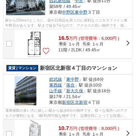
西武新宿線
「
中井
」駅 徒歩11分
築58年 / 49.45㎡
東京都
中野区
東中野
３丁目
家から250mのところに、薬や日用品を買うのに便利なココカラファイン東
中野店があります。駅まで徒歩7分なので、アクセスの良い物件です。地上
12階建ての物件。近くに駅が3つあるため...
16.5
万
円
(管理費等：6,000円 )
1ヶ月
1ヶ月
敷金
礼金
11階 / 2LDK / 49.45㎡
新宿区北新宿４丁目のマンション
賃貸 | マンション
総武線
「
東中野
」駅 徒歩8分
東西線
「
落合
」駅 徒歩10分
山手線
「
新大久保
」駅 徒歩16分
築17年 / 21.54㎡
東京都
新宿区
北新宿
４丁目
電車移動の多い方に嬉しい駅から徒歩8分の物件です。様々な場所へのアク
セスが便利になる、3駅利用可能な物件です。近隣住民にとっても快適にな
る敷地内ごみ置き場付きです。新宿区エ...
10.7
万
円
(管理費等：8,000円 )
1ヶ月
1ヶ月
敷金
礼金