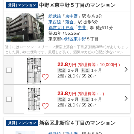
中野区東中野５丁目のマンション
賃貸 | マンション
総武線
「
東中野
」駅 徒歩8分
東西線
「
落合
」駅 徒歩6分
都営大江戸線
「
中井
」駅 徒歩11分
築31年 / 55.26㎡
東京都
中野区
東中野
５丁目
近くにはローソン・スリーエフ新宿上落合１丁目店(距離385m)がありちょっ
とした買い物に便利です。風通しが良く、湿気やカビの心配が少ないマンシ
ョンです。設備やレイアウトにもこだ...
22.8
万
円
(管理費等：10,000円 )
2ヶ月
1ヶ月
敷金
礼金
2階 / 2LDK / 55.26㎡
23.8
万
円
(管理費等：- )
2ヶ月
1ヶ月
敷金
礼金
2階 / 2LDK / 55.26㎡
新宿区北新宿４丁目のマンション
賃貸 | マンション
総武線
「
東中野
」駅 徒歩8分