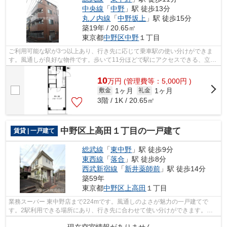
中央線
「
中野
」駅 徒歩13分
丸ノ内線
「
中野坂上
」駅 徒歩15分
築19年 / 20.65㎡
東京都
中野区
中野
１丁目
ご利用可能な駅が3つ以上あり、行き先に応じて乗車駅の使い分けができま
す。風通しが良好な物件です。歩いて11分ほどで駅にアクセスできる、立地
の良さも魅力の物件です。満足できる素...
10
万
円
(管理費等：5,000円 )
1ヶ月
1ヶ月
敷金
礼金
3階 / 1K / 20.65㎡
中野区上高田１丁目の一戸建て
賃貸 | 一戸建て
総武線
「
東中野
」駅 徒歩9分
東西線
「
落合
」駅 徒歩8分
西武新宿線
「
新井薬師前
」駅 徒歩14分
築59年
東京都
中野区
上高田
１丁目
業務スーパー 東中野店まで224mです。風通しのよさが魅力の一戸建てで
す。2駅利用できる場所にあり、行き先に合わせて使い分けができます。戸
建て物件は、室内のレイアウトの自由度も...