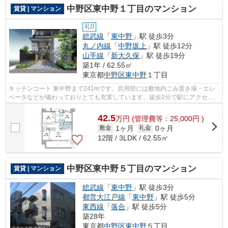
中野区東中野１丁目のマンション
賃貸 | マンション
礼0
総武線
「
東中野
」駅 徒歩3分
丸ノ内線
「
中野坂上
」駅 徒歩12分
山手線
「
新大久保
」駅 徒歩19分
築1年 / 62.55㎡
東京都
中野区
東中野
１丁目
キッチンコート 東中野まで241mです。共用部には敷地内ごみ置き場・エレ
ベータなどが備わっておりとても充実しています。徒歩2分で駅にアクセス
できる物件です。夏場は特に涼しい通風...
42.5
万
円
(管理費等：25,000円 )
1ヶ月
0ヶ月
敷金
礼金
12階 / 3LDK / 62.55㎡
中野区東中野５丁目のマンション
賃貸 | マンション
総武線
「
東中野
」駅 徒歩3分
都営大江戸線
「
東中野
」駅 徒歩5分
東西線
「
落合
」駅 徒歩5分
築28年
東京都
中野区
東中野
５丁目