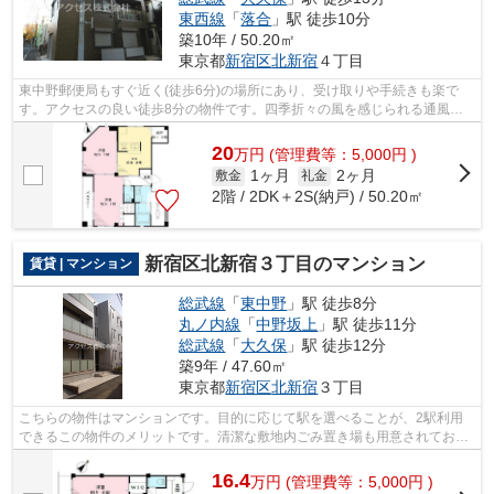
東西線
「
落合
」駅 徒歩10分
築10年 / 50.20㎡
東京都
新宿区
北新宿
４丁目
東中野郵便局もすぐ近く(徒歩6分)の場所にあり、受け取りや手続きも楽で
す。アクセスの良い徒歩8分の物件です。四季折々の風を感じられる通風良
好な快適の物件です。敷地内にゴミ置き...
20
万
円
(管理費等：5,000円 )
1ヶ月
2ヶ月
敷金
礼金
2階 / 2DK＋2S(納戸) / 50.20㎡
新宿区北新宿３丁目のマンション
賃貸 | マンション
総武線
「
東中野
」駅 徒歩8分
丸ノ内線
「
中野坂上
」駅 徒歩11分
総武線
「
大久保
」駅 徒歩12分
築9年 / 47.60㎡
東京都
新宿区
北新宿
３丁目
こちらの物件はマンションです。目的に応じて駅を選べることが、2駅利用
できるこの物件のメリットです。清潔な敷地内ごみ置き場も用意されており
ます。常に新鮮な空気を取り入れられる...
16.4
万
円
(管理費等：5,000円 )