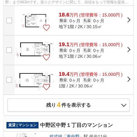
野」まで463mです。造りとデザインに関して、自信をもって情報を提供で
きるマンションです。面倒なゴミ捨ての負...
18.6
万
円
(管理費等：15,000円 )
0ヶ月
0ヶ月
敷金
礼金
地下1階 / 2K / 30.15㎡
19.1
万
円
(管理費等：15,000円 )
0ヶ月
0ヶ月
敷金
礼金
地下1階 / 2K / 30.06㎡
19.4
万
円
(管理費等：15,000円 )
0ヶ月
0ヶ月
敷金
礼金
1階 / 2K / 30.06㎡
4
残り
件を表示する
中野区中野１丁目のマンション
賃貸 | マンション
総武線
「
東中野
」駅 徒歩11分