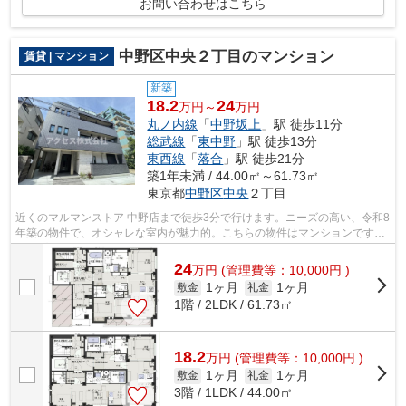
お問い合わせはこちら
中野区中央２丁目のマンション
賃貸 | マンション
新築
18.2
24
万円～
万円
丸ノ内線
「
中野坂上
」駅 徒歩11分
総武線
「
東中野
」駅 徒歩13分
東西線
「
落合
」駅 徒歩21分
築1年未満 / 44.00㎡～61.73㎡
東京都
中野区
中央
２丁目
近くのマルマンストア 中野店まで徒歩3分で行けます。ニーズの高い、令和8
年築の物件で、オシャレな室内が魅力的。こちらの物件はマンションです。
シンプルながらも風の通り道がしっか...
24
万
円
(管理費等：10,000円 )
1ヶ月
1ヶ月
敷金
礼金
1階 / 2LDK / 61.73㎡
18.2
万
円
(管理費等：10,000円 )
1ヶ月
1ヶ月
敷金
礼金
3階 / 1LDK / 44.00㎡