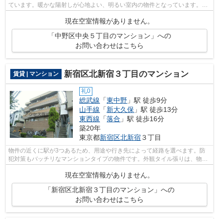
ています。暖かな陽射しが心地よい、明るい室内の物件となっています。こ
ちらはマンションタイプになります。...
現在空室情報がありません。
「中野区中央５丁目のマンション」への
お問い合わせはこちら
新宿区北新宿３丁目のマンション
賃貸 | マンション
礼0
総武線
「
東中野
」駅 徒歩9分
山手線
「
新大久保
」駅 徒歩13分
東西線
「
落合
」駅 徒歩16分
築20年
東京都
新宿区
北新宿
３丁目
物件の近くに駅が3つあるため、用途や行き先によって経路を選べます。防
犯対策もバッチリなマンションタイプの物件です。外観タイル張りは、物件
全体に豊かな表情を与えることができま...
現在空室情報がありません。
「新宿区北新宿３丁目のマンション」への
お問い合わせはこちら