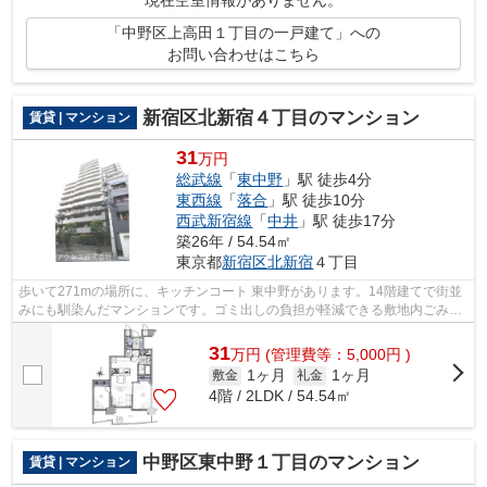
現在空室情報がありません。
「中野区上高田１丁目の一戸建て」への
お問い合わせはこちら
新宿区北新宿４丁目のマンション
賃貸 | マンション
31
万円
総武線
「
東中野
」駅 徒歩4分
東西線
「
落合
」駅 徒歩10分
西武新宿線
「
中井
」駅 徒歩17分
築26年 / 54.54㎡
東京都
新宿区
北新宿
４丁目
歩いて271mの場所に、キッチンコート 東中野があります。14階建てで街並
みにも馴染んだマンションです。ゴミ出しの負担が軽減できる敷地内ごみ置
き場付き物件です。こちらの物件はマン...
31
万
円
(管理費等：5,000円 )
1ヶ月
1ヶ月
敷金
礼金
4階 / 2LDK / 54.54㎡
中野区東中野１丁目のマンション
賃貸 | マンション