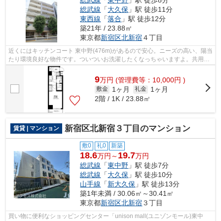
総武線
「
大久保
」駅 徒歩11分
東西線
「
落合
」駅 徒歩12分
築21年 / 23.88㎡
東京都
新宿区
北新宿
４丁目
近くにはキッチンコート 東中野(476m)があるので安心。ニーズの高い、陽当
たり環境良好な物件です。ついついお洗濯したくなっちゃいますよ。共用設
備も充実した、一押しのマンションで...
9
万
円
(管理費等：10,000円 )
1ヶ月
1ヶ月
敷金
礼金
2階 / 1K / 23.88㎡
新宿区北新宿３丁目のマンション
賃貸 | マンション
敷0
礼0
新築
18.6
19.7
万円～
万円
総武線
「
東中野
」駅 徒歩7分
総武線
「
大久保
」駅 徒歩10分
山手線
「
新大久保
」駅 徒歩13分
築1年未満 / 30.06㎡～30.41㎡
東京都
新宿区
北新宿
３丁目
買い物に便利なショッピングセンター「unison mall(ユニゾンモール)東中