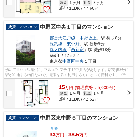
1ヶ月
2ヶ月
敷金
礼金
3階 / 1LDK / 47.60㎡
中野区中央１丁目のマンション
賃貸 | マンション
都営大江戸線
「
中野坂上
」駅 徒歩8分
総武線
「
東中野
」駅 徒歩9分
丸ノ内線
「
西新宿
」駅 徒歩18分
築9年 / 42.52㎡
東京都
中野区
中央
１丁目
歩いて190mの場所に、マルエツ プチ 中野中央店があります。駅徒歩8分に
駅が立地する物件なので、電車を多く利用する方にとって便利です。プライ
バシーをしっかり守れる、安心安全なマ...
15
万
円
(管理費等：5,000円 )
1ヶ月
1ヶ月
敷金
礼金
3階 / 1LDK / 42.52㎡
中野区東中野５丁目のマンション
賃貸 | マンション
新築
33
38.5
万円～
万円