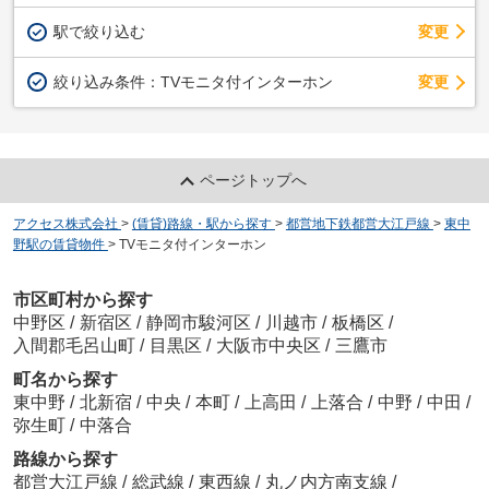
駅で絞り込む
変更
変更
絞り込み条件：
TVモニタ付インターホン
ページトップへ
アクセス株式会社
>
(賃貸)路線・駅から探す
>
都営地下鉄都営大江戸線
>
東中
野駅の賃貸物件
>
TVモニタ付インターホン
市区町村から探す
中野区
/
新宿区
/
静岡市駿河区
/
川越市
/
板橋区
/
入間郡毛呂山町
/
目黒区
/
大阪市中央区
/
三鷹市
町名から探す
東中野
/
北新宿
/
中央
/
本町
/
上高田
/
上落合
/
中野
/
中田
/
弥生町
/
中落合
路線から探す
都営大江戸線
/
総武線
/
東西線
/
丸ノ内方南支線
/