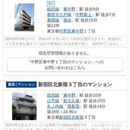
敷0
総武線
「
東中野
」駅 徒歩9分
都営大江戸線
「
中野坂上
」駅 徒歩7分
東西線
「
落合
」駅 徒歩15分
築12年
東京都
中野区
東中野
１丁目
3駅利用可能なので、用途や行き先に応じて経路を選択できます。敷地内に
ゴミ置き場を備えているので敷地外に出る必要が無く、短時間でごみ出しを
終えられます。クレジットカードで初期...
現在空室情報がありません。
「中野区東中野１丁目のマンション」への
お問い合わせはこちら
新宿区北新宿３丁目のマンション
賃貸 | マンション
総武線
「
東中野
」駅 徒歩10分
山手線
「
新大久保
」駅 徒歩10分
丸ノ内線
「
西新宿
」駅 徒歩14分
築18年 / 24.90㎡
東京都
新宿区
北新宿
３丁目
3駅利用できるマンションは電車での移動が便利です。こちらはマンション