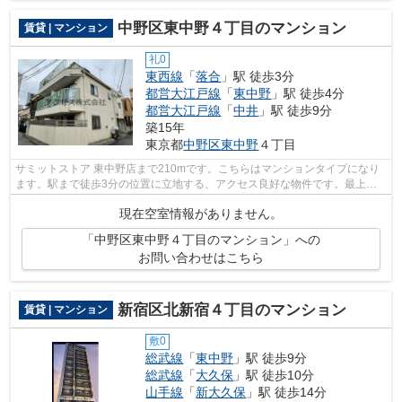
中野区東中野４丁目のマンション
賃貸 | マンション
礼0
東西線
「
落合
」駅 徒歩3分
都営大江戸線
「
東中野
」駅 徒歩4分
都営大江戸線
「
中井
」駅 徒歩9分
築15年
東京都
中野区
東中野
４丁目
サミットストア 東中野店まで210mです。こちらはマンションタイプになり
ます。駅まで徒歩3分の位置に立地する、アクセス良好な物件です。最上階
の物件です。当社スタッフが中野区地域...
現在空室情報がありません。
「中野区東中野４丁目のマンション」への
お問い合わせはこちら
新宿区北新宿４丁目のマンション
賃貸 | マンション
敷0
総武線
「
東中野
」駅 徒歩9分
総武線
「
大久保
」駅 徒歩10分
山手線
「
新大久保
」駅 徒歩14分