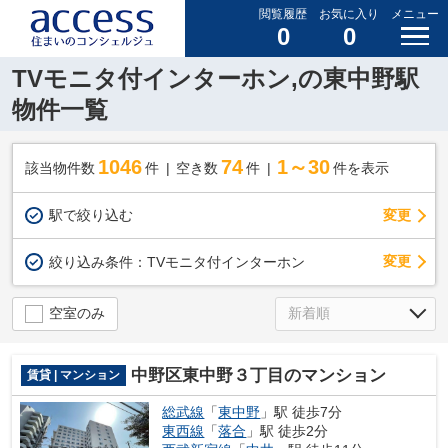
閲覧履歴
お気に入り
メニュー
0
0
TVモニタ付インターホン,の東中野駅
物件一覧
1046
74
1～30
該当物件数
件
空き数
件
件を表示
駅で絞り込む
変更
変更
絞り込み条件：
TVモニタ付インターホン
空室のみ
中野区東中野３丁目のマンション
賃貸 | マンション
総武線
「
東中野
」駅 徒歩7分
東西線
「
落合
」駅 徒歩2分