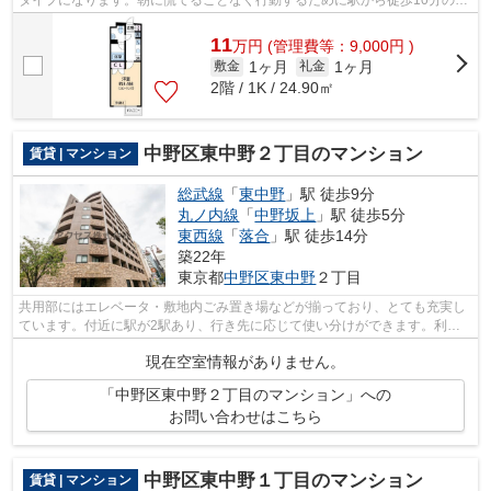
タイプになります。朝に慌てることなく行動するために駅から徒歩10分の駅
近マンションはいかがでしょうか。初期...
11
万
円
(管理費等：9,000円 )
1ヶ月
1ヶ月
敷金
礼金
2階 / 1K / 24.90㎡
中野区東中野２丁目のマンション
賃貸 | マンション
総武線
「
東中野
」駅 徒歩9分
丸ノ内線
「
中野坂上
」駅 徒歩5分
東西線
「
落合
」駅 徒歩14分
築22年
東京都
中野区
東中野
２丁目
共用部にはエレベータ・敷地内ごみ置き場などが揃っており、とても充実し
ています。付近に駅が2駅あり、行き先に応じて使い分けができます。利便
性の高い徒歩9分の物件です。こちらの...
現在空室情報がありません。
「中野区東中野２丁目のマンション」への
お問い合わせはこちら
中野区東中野１丁目のマンション
賃貸 | マンション