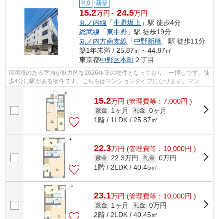
礼0
新築
15.2
24.5
万円～
万円
丸ノ内線
「
中野坂上
」駅 徒歩4分
総武線
「
東中野
」駅 徒歩19分
丸ノ内方南支線
「
中野新橋
」駅 徒歩11分
築1年未満 / 25.87㎡～44.87㎡
東京都
中野区
本町
２丁目
清潔感のある室内が魅力的な2026年築の物件となっており、一押しです。徒
歩4分に駅がある物件です。こちらはマンションタイプになります。マンシ
ョンの周辺に駅が2つあり、よく電車を...
15.2
万
円
(管理費等：7,000円 )
1ヶ月
0ヶ月
敷金
礼金
1階 / 1LDK / 25.87㎡
22.3
万
円
(管理費等：10,000円 )
22.3万円
0万円
敷金
礼金
1階 / 2LDK / 40.45㎡
23.1
万
円
(管理費等：10,000円 )
1ヶ月
0万円
敷金
礼金
2階 / 2LDK / 40.45㎡