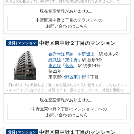
やカビの心配が少ない物件です。良好な眺望で癒されてみませんか。ニーズ
の高い、2024年築の物件で、オシャレな...
現在空室情報がありません。
「中野区東中野２丁目のテラス」への
お問い合わせはこちら
中野区東中野２丁目のマンション
賃貸 | マンション
都営大江戸線
「
中野坂上
」駅 徒歩5分
総武線
「
東中野
」駅 徒歩9分
東西線
「
落合
」駅 徒歩14分
築21年
東京都
中野区
東中野
２丁目
一日の始まりを気持ちよく過ごせる陽当たりの良い物件です。こちらはマン
ションタイプになります。外壁はタイル張りとなっていて、外観が素敵で
す。徒歩5分に駅がある物件です。丁寧か...
現在空室情報がありません。
「中野区東中野２丁目のマンション」への
お問い合わせはこちら
中野区東中野１丁目のマンション
賃貸 | マンション