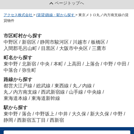
ページトップへ
アクセス株式会社
>
(賃貸)路線・駅から探す
>
東京メトロ丸ノ内方南支線の賃
貸物件
市区町村から探す
中野区
/
新宿区
/
静岡市駿河区
/
川越市
/
板橋区
/
入間郡毛呂山町
/
目黒区
/
大阪市中央区
/
三鷹市
町名から探す
東中野
/
北新宿
/
中央
/
本町
/
上高田
/
上落合
/
中野
/
中田
/
中落合
/
弥生町
路線から探す
都営大江戸線
/
総武線
/
東西線
/
丸ノ内線
/
丸ノ内方南支線
/
西武新宿線
/
山手線
/
中央線
/
東海道本線
/
東海道新幹線
駅から探す
東中野
/
落合
/
中野坂上
/
中井
/
大久保
/
新大久保
/
中野
/
静岡
/
西新宿五丁目
/
西新宿