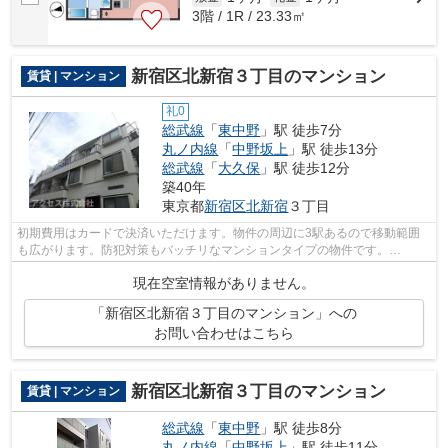
3階 / 1R / 23.33㎡
新宿区北新宿３丁目のマンション
賃貸 | マンション
礼0
総武線
「
東中野
」駅 徒歩7分
丸ノ内線
「
中野坂上
」駅 徒歩13分
総武線
「
大久保
」駅 徒歩12分
築40年
東京都
新宿区
北新宿
３丁目
初期費用はカードで決済いただけます。物件の周辺に3駅あるので移動範囲
も広がります。防犯対策もバッチリなマンションタイプの物件です。
info@access-japan.tokyoまでお問い合わせく...
現在空室情報がありません。
「新宿区北新宿３丁目のマンション」への
お問い合わせはこちら
新宿区北新宿３丁目のマンション
賃貸 | マンション
総武線
「
東中野
」駅 徒歩8分
丸ノ内線
「
中野坂上
」駅 徒歩11分