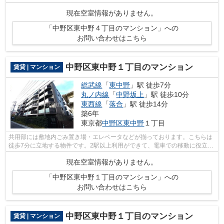
りのマンションです。総武線東中野をよく利...
現在空室情報がありません。
「中野区東中野４丁目のマンション」への
お問い合わせはこちら
中野区東中野１丁目のマンション
賃貸 | マンション
総武線
「
東中野
」駅 徒歩7分
丸ノ内線
「
中野坂上
」駅 徒歩10分
東西線
「
落合
」駅 徒歩14分
築6年
東京都
中野区
東中野
１丁目
共用部には敷地内ごみ置き場・エレベータなどが揃っております。こちらは
徒歩7分に立地する物件です。2駅以上利用ができて、電車での移動に役立つ
物件です。築4年の築浅物件。防犯対策...
現在空室情報がありません。
「中野区東中野１丁目のマンション」への
お問い合わせはこちら
中野区東中野１丁目のマンション
賃貸 | マンション