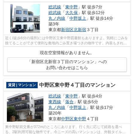
総武線
「
東中野
」駅 徒歩7分
総武線
「
大久保
」駅 徒歩12分
丸ノ内線
「
中野坂上
」駅 徒歩14分
築3年
東京都
新宿区
北新宿
３丁目
近く(徒歩6分の場所)には中野区立東中野図書館もありますよ。気軽にごみを
捨てることができて便利な敷地内ごみ置き場つきの物件です。内装もきれい
な一押しの築浅物件です。きれい好き...
現在空室情報がありません。
「新宿区北新宿３丁目のマンション」への
お問い合わせはこちら
中野区東中野４丁目のマンション
賃貸 | マンション
総武線
「
東中野
」駅 徒歩4分
東西線
「
落合
」駅 徒歩5分
丸ノ内線
「
中野坂上
」駅 徒歩17分
築20年
東京都
中野区
東中野
４丁目
東中野駅前交番が372mのところにあります。行く先に応じて経路を選べ
る、2駅利用可能な物件です。今ニーズの高いマンションは、外観タイル張