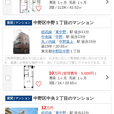
1ヶ月
1ヶ月
敷金
礼金
3階 / 1LDK / 42.52㎡
中野区中野１丁目のマンション
賃貸 | マンション
総武線
「
東中野
」駅 徒歩11分
中央線
「
中野
」駅 徒歩13分
丸ノ内線
「
中野坂上
」駅 徒歩15分
築19年 / 20.65㎡
東京都
中野区
中野
１丁目
ご利用可能な駅が3つ以上あり、行き先に応じて乗車駅の使い分けができま
す。風通しが良好な物件です。歩いて11分ほどで駅にアクセスできる、立地
の良さも魅力の物件です。満足できる素...
10
万
円
(管理費等：5,000円 )
1ヶ月
1ヶ月
敷金
礼金
3階 / 1K / 20.65㎡
中野区中央２丁目のマンション
賃貸 | マンション
12
万円
総武線
「
東中野
」駅 徒歩12分