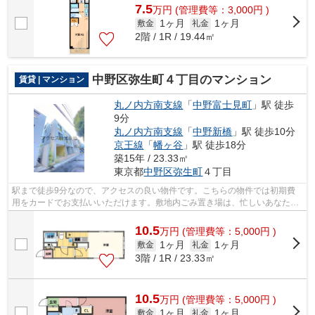
7.5
万
円
(管理費等：3,000円 )
1ヶ月
1ヶ月
敷金
礼金
2階 / 1R / 19.44㎡
中野区弥生町４丁目のマンション
賃貸 | マンション
丸ノ内方南支線
「
中野富士見町
」駅 徒歩
9分
丸ノ内方南支線
「
中野新橋
」駅 徒歩10分
京王線
「
幡ヶ谷
」駅 徒歩18分
築15年 / 23.33㎡
東京都
中野区
弥生町
４丁目
駅まで徒歩9分なので、アクセスの良い物件です。こちらの物件では初期費
用をカードでお支払いいただけます。敷地内ごみ置き場は、忙しいあなたに
とってマストな条件ではないでしょうか...
10.5
万
円
(管理費等：5,000円 )
1ヶ月
1ヶ月
敷金
礼金
3階 / 1R / 23.33㎡
10.5
万
円
(管理費等：5,000円 )
1ヶ月
1ヶ月
敷金
礼金