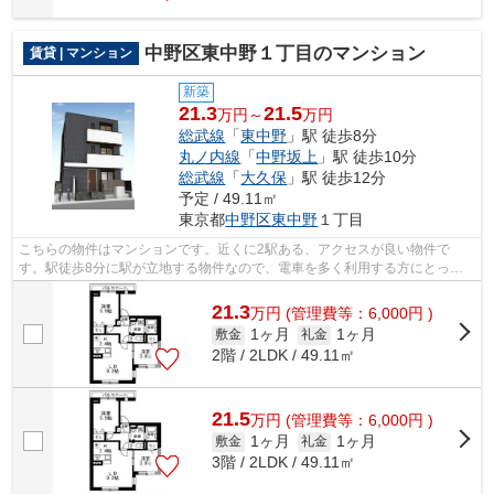
中野区東中野１丁目のマンション
賃貸 | マンション
新築
21.3
21.5
万円～
万円
総武線
「
東中野
」駅 徒歩8分
丸ノ内線
「
中野坂上
」駅 徒歩10分
総武線
「
大久保
」駅 徒歩12分
予定 / 49.11㎡
東京都
中野区
東中野
１丁目
こちらの物件はマンションです。近くに2駅ある、アクセスが良い物件で
す。駅徒歩8分に駅が立地する物件なので、電車を多く利用する方にとって
便利です。総武線東中野周辺の不動産情報...
21.3
万
円
(管理費等：6,000円 )
1ヶ月
1ヶ月
敷金
礼金
2階 / 2LDK / 49.11㎡
21.5
万
円
(管理費等：6,000円 )
1ヶ月
1ヶ月
敷金
礼金
3階 / 2LDK / 49.11㎡