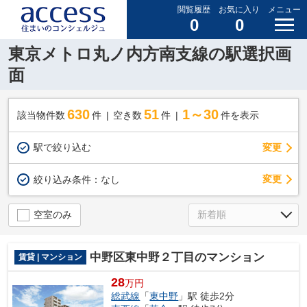
閲覧履歴
お気に入り
メニュー
0
0
東京メトロ丸ノ内方南支線の駅選択画
面
630
51
1～30
該当物件数
件
空き数
件
件を表示
駅で絞り込む
変更
変更
絞り込み条件：
なし
空室のみ
中野区東中野２丁目のマンション
賃貸 | マンション
28
万円
総武線
「
東中野
」駅 徒歩2分