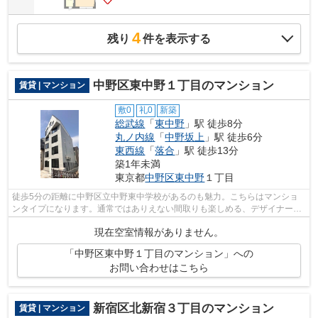
4
残り
件を表示する
中野区東中野１丁目のマンション
賃貸 | マンション
敷0
礼0
新築
総武線
「
東中野
」駅 徒歩8分
丸ノ内線
「
中野坂上
」駅 徒歩6分
東西線
「
落合
」駅 徒歩13分
築1年未満
東京都
中野区
東中野
１丁目
徒歩5分の距離に中野区立中野東中学校があるのも魅力。こちらはマンショ
ンタイプになります。通常ではありえない間取りも楽しめる、デザイナーズ
物件です。中野区エリアと総武線東中野...
現在空室情報がありません。
「中野区東中野１丁目のマンション」への
お問い合わせはこちら
新宿区北新宿３丁目のマンション
賃貸 | マンション