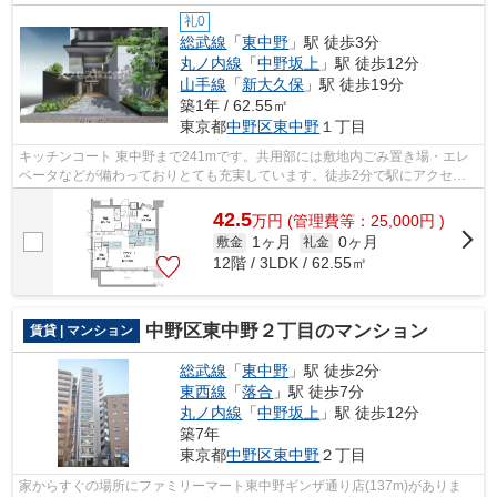
礼0
総武線
「
東中野
」駅 徒歩3分
丸ノ内線
「
中野坂上
」駅 徒歩12分
山手線
「
新大久保
」駅 徒歩19分
築1年 / 62.55㎡
東京都
中野区
東中野
１丁目
キッチンコート 東中野まで241mです。共用部には敷地内ごみ置き場・エレ
ベータなどが備わっておりとても充実しています。徒歩2分で駅にアクセス
できる物件です。夏場は特に涼しい通風...
42.5
万
円
(管理費等：25,000円 )
1ヶ月
0ヶ月
敷金
礼金
12階 / 3LDK / 62.55㎡
中野区東中野２丁目のマンション
賃貸 | マンション
総武線
「
東中野
」駅 徒歩2分
東西線
「
落合
」駅 徒歩7分
丸ノ内線
「
中野坂上
」駅 徒歩12分
築7年
東京都
中野区
東中野
２丁目
家からすぐの場所にファミリーマート東中野ギンザ通り店(137m)がありま