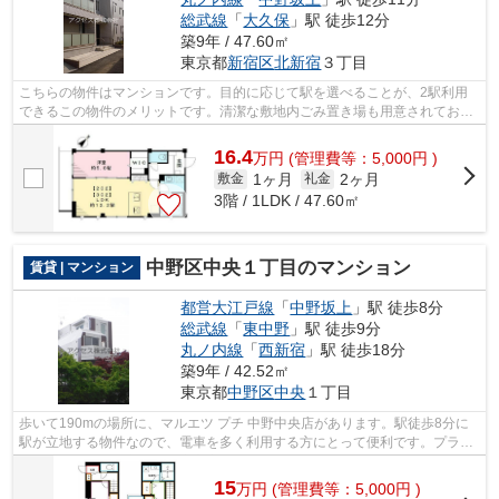
総武線
「
大久保
」駅 徒歩12分
築9年 / 47.60㎡
東京都
新宿区
北新宿
３丁目
こちらの物件はマンションです。目的に応じて駅を選べることが、2駅利用
できるこの物件のメリットです。清潔な敷地内ごみ置き場も用意されており
ます。常に新鮮な空気を取り入れられる...
16.4
万
円
(管理費等：5,000円 )
1ヶ月
2ヶ月
敷金
礼金
3階 / 1LDK / 47.60㎡
中野区中央１丁目のマンション
賃貸 | マンション
都営大江戸線
「
中野坂上
」駅 徒歩8分
総武線
「
東中野
」駅 徒歩9分
丸ノ内線
「
西新宿
」駅 徒歩18分
築9年 / 42.52㎡
東京都
中野区
中央
１丁目
歩いて190mの場所に、マルエツ プチ 中野中央店があります。駅徒歩8分に
駅が立地する物件なので、電車を多く利用する方にとって便利です。プライ
バシーをしっかり守れる、安心安全なマ...
15
万
円
(管理費等：5,000円 )