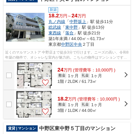
新築
18.2
24
万円～
万円
丸ノ内線
「
中野坂上
」駅 徒歩11分
総武線
「
東中野
」駅 徒歩13分
東西線
「
落合
」駅 徒歩21分
築1年未満 / 44.00㎡～61.73㎡
東京都
中野区
中央
２丁目
近くのマルマンストア 中野店まで徒歩3分で行けます。ニーズの高い、令和8
年築の物件で、オシャレな室内が魅力的。こちらの物件はマンションです。
シンプルながらも風の通り道がしっか...
24
万
円
(管理費等：10,000円 )
1ヶ月
1ヶ月
敷金
礼金
1階 / 2LDK / 61.73㎡
18.2
万
円
(管理費等：10,000円 )
1ヶ月
1ヶ月
敷金
礼金
3階 / 1LDK / 44.00㎡
中野区東中野５丁目のマンション
賃貸 | マンション