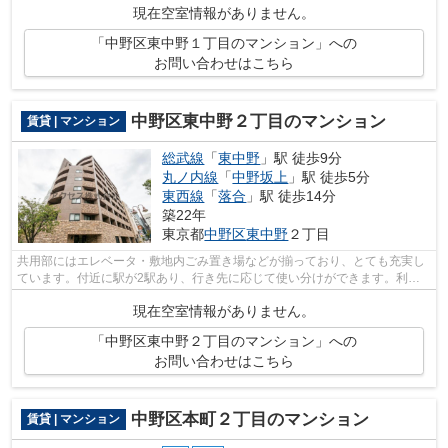
現在空室情報がありません。
「中野区東中野１丁目のマンション」への
お問い合わせはこちら
中野区東中野２丁目のマンション
賃貸 | マンション
総武線
「
東中野
」駅 徒歩9分
丸ノ内線
「
中野坂上
」駅 徒歩5分
東西線
「
落合
」駅 徒歩14分
築22年
東京都
中野区
東中野
２丁目
共用部にはエレベータ・敷地内ごみ置き場などが揃っており、とても充実し
ています。付近に駅が2駅あり、行き先に応じて使い分けができます。利便
性の高い徒歩9分の物件です。こちらの...
現在空室情報がありません。
「中野区東中野２丁目のマンション」への
お問い合わせはこちら
中野区本町２丁目のマンション
賃貸 | マンション