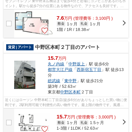
セブン-イレブン 東中野末広橋店まで徒歩4分と近場にコンビニがあるのもポ
イント。駅から徒歩7分の位置にある物件なので、アクセスも良好です。通
風システムが整った換気がしやすいア...
7.6
万
円
(管理費等：3,100円 )
1ヶ月
1ヶ月
敷金
礼金
1階 / 1R / 18.38㎡
中野区本町２丁目のアパート
賃貸 | アパート
15.7
万円
丸ノ内線
「
中野坂上
」駅 徒歩6分
都営大江戸線
「
西新宿五丁目
」駅 徒歩13
分
総武線
「
東中野
」駅 徒歩21分
築3年 / 52.63㎡
東京都
中野区
本町
２丁目
近くにはローソン 中野本町二丁目店(徒歩6分)がありちょっとした買い物に便
利です。2駅利用可能で利便性の高い物件です。最上階の物件です。風通し
の良い物件は利便性が高く好条件です...
15.7
万
円
(管理費等：3,000円 )
1ヶ月
1.5ヶ月
敷金
礼金
1-3階 / 1LDK / 52.63㎡