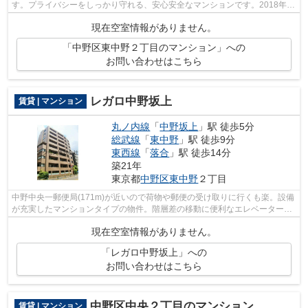
す。プライバシーをしっかり守れる、安心安全なマンションです。2018年築
の物件となっており、きれいな室内が魅...
現在空室情報がありません。
「中野区東中野２丁目のマンション」への
お問い合わせはこちら
レガロ中野坂上
賃貸 | マンション
丸ノ内線
「
中野坂上
」駅 徒歩5分
総武線
「
東中野
」駅 徒歩9分
東西線
「
落合
」駅 徒歩14分
築21年
東京都
中野区
東中野
２丁目
中野中央一郵便局(171m)が近いので荷物や郵便の受け取りに行くも楽。設備
が充実したマンションタイプの物件。階層差の移動に便利なエレベーターが
ついています。こちらの物件は周辺に...
現在空室情報がありません。
「レガロ中野坂上」への
お問い合わせはこちら
中野区中央２丁目のマンション
賃貸 | マンション