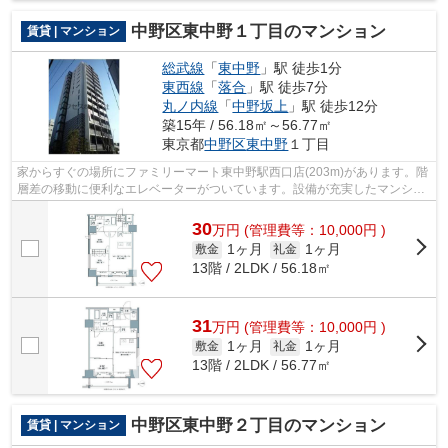
中野区東中野１丁目のマンション
賃貸 | マンション
総武線
「
東中野
」駅 徒歩1分
東西線
「
落合
」駅 徒歩7分
丸ノ内線
「
中野坂上
」駅 徒歩12分
築15年 / 56.18㎡～56.77㎡
東京都
中野区
東中野
１丁目
家からすぐの場所にファミリーマート東中野駅西口店(203m)があります。階
層差の移動に便利なエレベーターがついています。設備が充実したマンショ
ンタイプの物件。徒歩1分に駅があるの...
30
万
円
(管理費等：10,000円 )
1ヶ月
1ヶ月
敷金
礼金
13階 / 2LDK / 56.18㎡
31
万
円
(管理費等：10,000円 )
1ヶ月
1ヶ月
敷金
礼金
13階 / 2LDK / 56.77㎡
中野区東中野２丁目のマンション
賃貸 | マンション