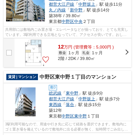
都営大江戸線
「
中野坂上
」駅 徒歩11分
丸ノ内線
「
新中野
」駅 徒歩14分
築38年 / 39.80㎡
東京都
中野区
中央
２丁目
共用部には敷地内ごみ置き場・エレベータなどが揃っており、とても充実し
ています。3駅利用できる立地となっていて、アクセスが良いです。おしゃ
れなあなたにピッタリな外観タイル張り...
12
万
円
(管理費等：5,000円 )
1ヶ月
1ヶ月
敷金
礼金
2階 / 2DK / 39.80㎡
中野区東中野１丁目のマンション
賃貸 | マンション
敷0
総武線
「
東中野
」駅 徒歩9分
都営大江戸線
「
中野坂上
」駅 徒歩7分
東西線
「
落合
」駅 徒歩15分
築12年
東京都
中野区
東中野
１丁目
3駅利用可能なので、用途や行き先に応じて経路を選択できます。敷地内に
ゴミ置き場を備えているので敷地外に出る必要が無く、短時間でごみ出しを
終えられます。クレジットカードで初期...