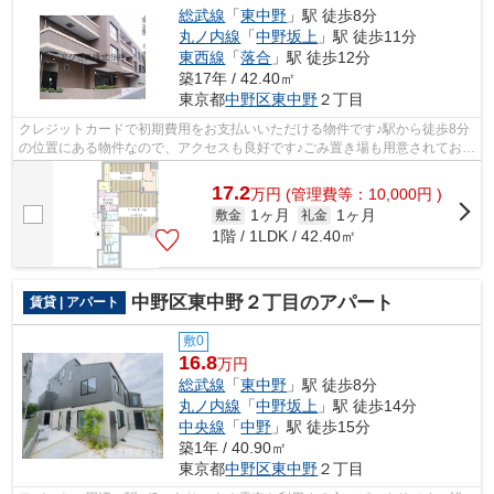
総武線
「
東中野
」駅 徒歩8分
丸ノ内線
「
中野坂上
」駅 徒歩11分
東西線
「
落合
」駅 徒歩12分
築17年 / 42.40㎡
東京都
中野区
東中野
２丁目
クレジットカードで初期費用をお支払いいただける物件です♪駅から徒歩8分
の位置にある物件なので、アクセスも良好です♪ごみ置き場も用意されてお
り、通勤前などにごみ捨て可能です♪当...
17.2
万
円
(管理費等：10,000円 )
1ヶ月
1ヶ月
敷金
礼金
1階 / 1LDK / 42.40㎡
中野区東中野２丁目のアパート
賃貸 | アパート
敷0
16.8
万円
総武線
「
東中野
」駅 徒歩8分
丸ノ内線
「
中野坂上
」駅 徒歩14分
中央線
「
中野
」駅 徒歩15分
築1年 / 40.90㎡
東京都
中野区
東中野
２丁目