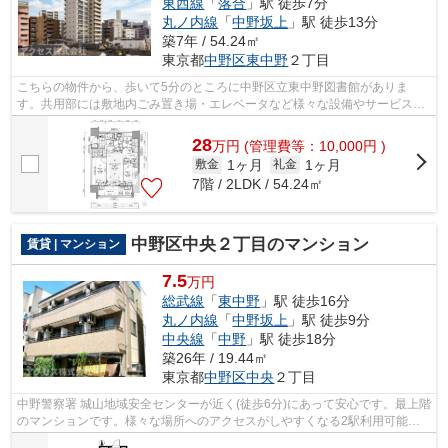
東西線
「
落合
」駅 徒歩7分
丸ノ内線
「
中野坂上
」駅 徒歩13分
築7年 / 54.24㎡
東京都
中野区
東中野
２丁目
こちらの物件から、歩いて5分のところに中野区立東中野図書館がありま
す。共用部には敷地内ごみ置き場・エレベータなど様々な設備やサービスが
揃っているので便利です。眺めの良いマン...
28
万
円
(管理費等：10,000円 )
1ヶ月
1ヶ月
敷金
礼金
7階 / 2LDK / 54.24㎡
中野区中央２丁目のマンション
賃貸 | マンション
7.5
万円
総武線
「
東中野
」駅 徒歩16分
丸ノ内線
「
中野坂上
」駅 徒歩9分
中央線
「
中野
」駅 徒歩18分
築26年 / 19.44㎡
東京都
中野区
中央
２丁目
中野警察署 城山地域安全センターが近く(徒歩6分)にあって安心です。最上階
のマンションです。様々な場所へのアクセスがしやすくなる2駅利用可能な
物件です。当社スタッフが地域の賃貸...