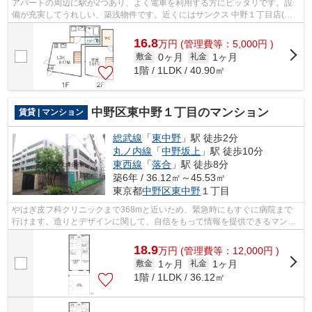
アパートの周辺に駅が2つあり、よく電車を利用する方にピッタリです。設
備が充実してうれしい、築浅物件です。近くにはサンクス 中野１丁目店(徒
歩2分)がありちょっとした買い物に便利...
16.8
万
円
(管理費等：5,000円 )
0ヶ月
1ヶ月
敷金
礼金
1階 / 1LDK / 40.90㎡
中野区東中野１丁目のマンション
賃貸 | マンション
総武線
「
東中野
」駅 徒歩2分
丸ノ内線
「
中野坂上
」駅 徒歩10分
東西線
「
落合
」駅 徒歩8分
築6年 / 36.12㎡～45.53㎡
東京都
中野区
東中野
１丁目
やはぎ皮フ科クリニックまで368mと近いため、緊急時にもすぐに病院まで
行けます。造りとデザインに関して、自信をもって情報を提供できるマンシ
ョンです。風通しの良いマンションは利...
18.9
万
円
(管理費等：12,000円 )
1ヶ月
1ヶ月
敷金
礼金
1階 / 1LDK / 36.12㎡