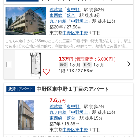
総武線
「
東中野
」駅 徒歩2分
東西線
「
落合
」駅 徒歩8分
丸ノ内線
「
中野坂上
」駅 徒歩11分
築20年 / 27.56㎡
東京都
中野区
東中野
１丁目
こちらの物件から265mのところに三菱UFJ銀行東中野支店があります。駅ま
で徒歩2分の立地が魅力的な、利便性の高い物件です。敷地内ごみ置き場が
あればごみをもって歩く距離も少なくて...
13
万
円
(管理費等：6,000円 )
1ヶ月
1ヶ月
敷金
礼金
1階 / 1K / 27.56㎡
中野区東中野１丁目のアパート
賃貸 | アパート
7.6
万円
総武線
「
東中野
」駅 徒歩7分
丸ノ内線
「
中野坂上
」駅 徒歩11分
東西線
「
落合
」駅 徒歩15分
築7年 / 18.38㎡
東京都
中野区
東中野
１丁目