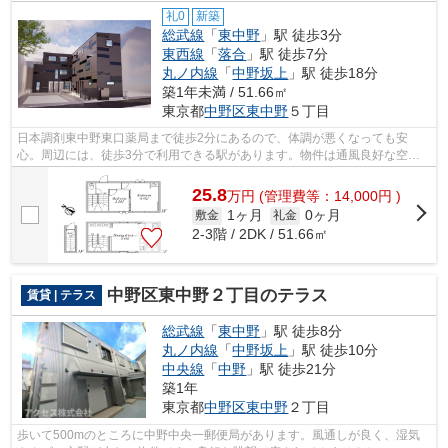
礼0
新築
総武線
「
東中野
」駅 徒歩3分
東西線
「
落合
」駅 徒歩7分
丸ノ内線
「
中野坂上
」駅 徒歩18分
築1年未満 / 51.66㎡
東京都
中野区
東中野
５丁目
日本調剤東中野東口薬局まで徒歩2分にあるので、体調が悪くなっても安
心。周辺には、徒歩3分で利用できる駅があります。物件は通風良好な空間
です。アクセスには中野区エリアの賃貸情...
25.8
万
円
(管理費等：14,000円 )
1ヶ月
0ヶ月
敷金
礼金
2-3階 / 2DK / 51.66㎡
中野区東中野２丁目のテラス
賃貸 | テラス
総武線
「
東中野
」駅 徒歩8分
丸ノ内線
「
中野坂上
」駅 徒歩10分
中央線
「
中野
」駅 徒歩21分
築1年
東京都
中野区
東中野
２丁目
歩いて500mのところに中野中央一郵便局があります。風通しが良く、湿気