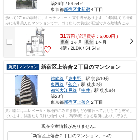
築26年 / 54.54㎡
東京都
新宿区
北新宿
４丁目
歩いて271mの場所に、キッチンコート 東中野があります。14階建てで街並
みにも馴染んだマンションです。ゴミ出しの負担が軽減できる敷地内ごみ置
き場付き物件です。こちらの物件はマン...
31
万
円
(管理費等：5,000円 )
1ヶ月
1ヶ月
敷金
礼金
4階 / 2LDK / 54.54㎡
新宿区上落合２丁目のマンション
賃貸 | マンション
総武線
「
東中野
」駅 徒歩10分
東西線
「
落合
」駅 徒歩2分
都営大江戸線
「
中井
」駅 徒歩8分
築28年
東京都
新宿区
上落合
２丁目
共用部にはエレベータ・敷地内ごみ置き場などが備わっておりとても充実し
ています。陽当たり良好な物件です。3駅利用できる場所にあり、行き先に
合わせて使い分けができます。初期費用...
現在空室情報がありません。
「新宿区上落合２丁目のマンション」への