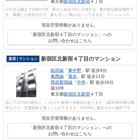
東京都
新宿区
北新宿
４丁目
けやき公園まで336mです。駅から徒歩7分に立地する、魅力的な駅近物件で
す。風通しが良好なので、夏も涼しい風がはいってきます。マンションの周
辺に駅が3つあり、よく電車を利用する...
現在空室情報がありません。
「新宿区北新宿４丁目のマンション」への
お問い合わせはこちら
新宿区北新宿４丁目のマンション
賃貸 | マンション
総武線
「
東中野
」駅 徒歩9分
東西線
「
落合
」駅 徒歩11分
西武新宿線
「
中井
」駅 徒歩16分
築10年
東京都
新宿区
北新宿
４丁目
歩いて217mの場所に、いなげや 新宿小滝橋店があります。2駅利用可能な物
件なので、交通経路を選ぶことができます。2016年に建設された物件です。
外観タイル張りは、ランニングコスト...
現在空室情報がありません。
「新宿区北新宿４丁目のマンション」への
お問い合わせはこちら