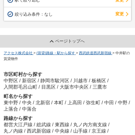
変更
絞り込み条件：
なし
ページトップへ
アクセス株式会社
>
(賃貸)路線・駅から探す
>
西武鉄道西武新宿線
>
中井駅の
賃貸物件
市区町村から探す
中野区
/
新宿区
/
静岡市駿河区
/
川越市
/
板橋区
/
入間郡毛呂山町
/
目黒区
/
大阪市中央区
/
三鷹市
町名から探す
東中野
/
中央
/
北新宿
/
本町
/
上高田
/
弥生町
/
中田
/
中野
/
上落合
/
中落合
路線から探す
都営大江戸線
/
総武線
/
東西線
/
丸ノ内方南支線
/
丸ノ内線
/
西武新宿線
/
中央線
/
山手線
/
京王線
/