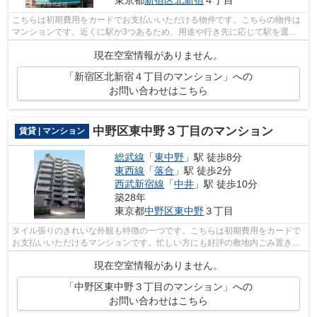
東京都
新宿区
北新宿
４丁目
こちらは初期費用をカードでお支払いいただける物件です。こちらの物件は
マンションです。近くに駅が3つあるため、用途や行き先に応じて駅を選べ
る物件です。できるだけ早めに不動産情...
現在空室情報がありません。
「新宿区北新宿４丁目のマンション」への
お問い合わせはこちら
中野区東中野３丁目のマンション
賃貸 | マンション
総武線
「
東中野
」駅 徒歩8分
東西線
「
落合
」駅 徒歩2分
西武新宿線
「
中井
」駅 徒歩10分
築28年
東京都
中野区
東中野
３丁目
タイル張りのきれいな外観も特徴の一つです。こちらは初期費用をカードで
お支払いいただけるマンションです。忙しい方にも好評の敷地内ごみ置き場
付物件。造りとデザインに関して、自...
現在空室情報がありません。
「中野区東中野３丁目のマンション」への
お問い合わせはこちら