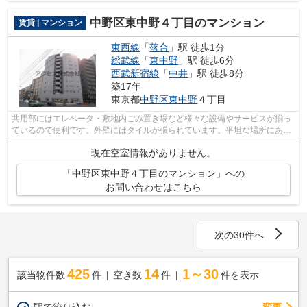
中野区東中野４丁目のマンション
賃貸 | マンション
東西線
「
落合
」駅 徒歩1分
総武線
「
東中野
」駅 徒歩6分
西武新宿線
「
中井
」駅 徒歩8分
築17年
東京都
中野区
東中野
４丁目
共用部にはエレベータ・敷地内ごみ置き場など様々な設備やサービスが揃っ
ているので便利です。外壁にはタイルが張られています。平坦な場所にある
物件なら毎日の移動も快適です。3駅利...
現在空室情報がありません。
「中野区東中野４丁目のマンション」への
お問い合わせはこちら
次の30件へ
425
14
1～30
該当物件数
件
空き数
件
件を表示
駅で絞り込む
変更