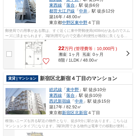
東西線
「
落合
」駅 徒歩6分
都営大江戸線
「
中井
」駅 徒歩12分
築16年 / 48.00㎡
東京都
中野区
東中野
４丁目
郵便局での用事がある際は、すぐ近くに東中野郵便局(408m)があるのでスム
ーズに済ませられます。3駅利用可なので交通の利便性が格段に良くなるの
が魅力です。敷地内にごみ置き場がある...
22
万
円
(管理費等：10,000円 )
1ヶ月
0ヶ月
敷金
礼金
8階 / 1LDK / 48.00㎡
新宿区北新宿４丁目のマンション
賃貸 | マンション
総武線
「
東中野
」駅 徒歩10分
東西線
「
落合
」駅 徒歩10分
西武新宿線
「
中井
」駅 徒歩15分
築17年 / 82.92㎡
東京都
新宿区
北新宿
４丁目
根強いニーズを誇る駅近の物件となり、徒歩9分に駅があります。こちらは
マンションタイプになります。3駅利用できる物件は電車での移動が便利で
す。敷地内にあるごみ置き場も自由に使...