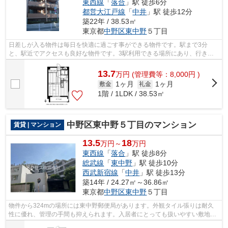
東西線
「
落合
」駅 徒歩6分
都営大江戸線
「
中井
」駅 徒歩12分
築22年 / 38.53㎡
東京都
中野区
東中野
５丁目
日差しが入る物件は毎日を快適に過ごす事ができる物件です。駅まで3分
と、駅近でアクセスも良好な物件です。3駅利用できる場所にあり、行き先
に応じて乗車駅の使い分けができます。共...
13.7
万
円
(管理費等：8,000円 )
1ヶ月
1ヶ月
敷金
礼金
1階 / 1LDK / 38.53㎡
中野区東中野５丁目のマンション
賃貸 | マンション
13.5
18
万円～
万円
東西線
「
落合
」駅 徒歩8分
総武線
「
東中野
」駅 徒歩10分
西武新宿線
「
中井
」駅 徒歩13分
築14年 / 24.27㎡～36.86㎡
東京都
中野区
東中野
５丁目
物件から324mの場所には東中野郵便局があります。外観タイル張りは耐久
性に優れ、管理の手間も抑えられます。入居者にとっても扱いやすい敷地内
ごみ置き場がついています。駅から徒歩8...