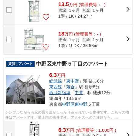
13.5
万
円
(管理費等：- )
1ヶ月
1ヶ月
敷金
礼金
1階 / 1K / 24.27㎡
18
万
円
(管理費等：- )
1ヶ月
1ヶ月
敷金
礼金
1階 / 1LDK / 36.86㎡
中野区東中野５丁目のアパート
賃貸 | アパート
6.3
万円
総武線
「
東中野
」駅 徒歩8分
東西線
「
落合
」駅 徒歩8分
西武新宿線
「
中井
」駅 徒歩12分
築39年 / 18.56㎡
東京都
中野区
東中野
５丁目
シンプルながらも風の通り道がしっかり造られている物件です。こちらの物
件はアパートです。最上階の物件です。アクセスへのご連絡なら、
info@access-japan.tokyoから遠慮なくどうぞ。...
6.3
万
円
(管理費等：1,000円 )
1ヶ月
0.5ヶ月
敷金
礼金