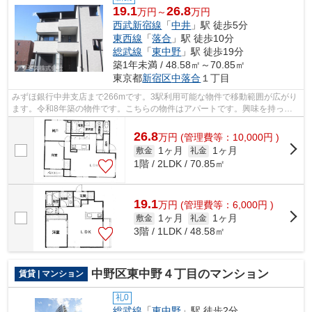
19.1
26.8
万円～
万円
西武新宿線
「
中井
」駅 徒歩5分
東西線
「
落合
」駅 徒歩10分
総武線
「
東中野
」駅 徒歩19分
築1年未満 / 48.58㎡～70.85㎡
東京都
新宿区
中落合
１丁目
みずほ銀行中井支店まで266mです。3駅利用可能な物件で移動範囲が広がり
ます。令和8年築の物件です。こちらの物件はアパートです。興味を持った
方は是非お気軽にお問い合せ下さい。ア...
26.8
万
円
(管理費等：10,000円 )
1ヶ月
1ヶ月
敷金
礼金
1階 / 2LDK / 70.85㎡
19.1
万
円
(管理費等：6,000円 )
1ヶ月
1ヶ月
敷金
礼金
3階 / 1LDK / 48.58㎡
中野区東中野４丁目のマンション
賃貸 | マンション
礼0
総武線
「
東中野
」駅 徒歩2分