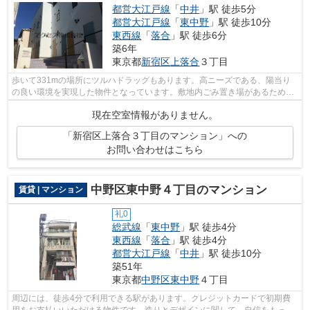
都営大江戸線
「
中井
」駅 徒歩5分
都営大江戸線
「
東中野
」駅 徒歩10分
東西線
「
落合
」駅 徒歩6分
築6年
東京都
新宿区
上落合
３丁目
歩いて331mの場所にツルハドラッグもあります。高ニーズである、陽当り
の良い環境を実現した物件となっています。敷地内ごみ置き場があるため気
軽にごみ捨てを行うことができ、ゴミの...
現在空室情報がありません。
「新宿区上落合３丁目のマンション」への
お問い合わせはこちら
中野区東中野４丁目のマンション
賃貸 | マンション
礼0
総武線
「
東中野
」駅 徒歩4分
東西線
「
落合
」駅 徒歩4分
都営大江戸線
「
中井
」駅 徒歩10分
築51年
東京都
中野区
東中野
４丁目
周辺には、徒歩4分で利用できる駅があります。クレジットカードで初期費
用をお支払いいただける物件です。造りとデザインに関して、自信をもって