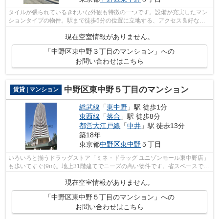
タイルが張られているきれいな外観も特徴の一つです。設備が充実したマン
ションタイプの物件。駅まで徒歩5分の位置に立地する、アクセス良好な物
件です。03-6908-9671よりアクセスへお...
現在空室情報がありません。
「中野区東中野３丁目のマンション」への
お問い合わせはこちら
中野区東中野５丁目のマンション
賃貸 | マンション
総武線
「
東中野
」駅 徒歩1分
東西線
「
落合
」駅 徒歩8分
都営大江戸線
「
中井
」駅 徒歩13分
築18年
東京都
中野区
東中野
５丁目
いろいろと揃うドラッグストア「ミネ・ドラッグ ユニゾンモール東中野店」
も歩いてすぐ(9m)。地上31階建てでニーズの高い物件です。省スペースで機
能的、機械式駐車場があります。敷地...
現在空室情報がありません。
「中野区東中野５丁目のマンション」への
お問い合わせはこちら