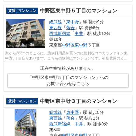
中野区東中野５丁目のマンション
賃貸 | マンション
総武線
「
東中野
」駅 徒歩9分
東西線
「
落合
」駅 徒歩6分
西武新宿線
「
中井
」駅 徒歩12分
築18年
東京都
中野区
東中野
５丁目
家から286mのところに、薬や日用品を買うのに便利なココカラファイン東
中野5丁目店があります。こちらの物件はマンションです。初期費用のカー
ド決済ができます。アクセスでは中野区内...
現在空室情報がありません。
「中野区東中野５丁目のマンション」への
お問い合わせはこちら
中野区東中野３丁目のマンション
賃貸 | マンション
総武線
「
東中野
」駅 徒歩5分
東西線
「
落合
」駅 徒歩1分
西武新宿線
「
中井
」駅 徒歩9分
築5年
東京都
中野区
東中野
３丁目