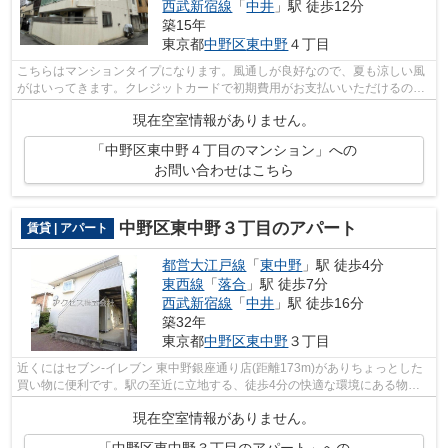
西武新宿線
「
中井
」駅 徒歩12分
築15年
東京都
中野区
東中野
４丁目
こちらはマンションタイプになります。風通しが良好なので、夏も涼しい風
がはいってきます。クレジットカードで初期費用がお支払いいただけるの
で、決済の手間が軽減できます。2駅利用...
現在空室情報がありません。
「中野区東中野４丁目のマンション」への
お問い合わせはこちら
中野区東中野３丁目のアパート
賃貸 | アパート
都営大江戸線
「
東中野
」駅 徒歩4分
東西線
「
落合
」駅 徒歩7分
西武新宿線
「
中井
」駅 徒歩16分
築32年
東京都
中野区
東中野
３丁目
近くにはセブン‐イレブン 東中野銀座通り店(距離173m)がありちょっとした
買い物に便利です。駅の至近に立地する、徒歩4分の快適な環境にある物件
です。落ち着いた街並みが魅力のアパー...
現在空室情報がありません。