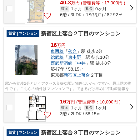
40.3
万
円
(管理費等：17,000円 )
1ヶ月
0ヶ月
敷金
礼金
6階 / 3LDK＋1S(納戸) / 82.92㎡
新宿区上落合２丁目のマンション
賃貸 | マンション
16
万円
東西線
「
落合
」駅 徒歩2分
総武線
「
東中野
」駅 徒歩10分
西武新宿線
「
中井
」駅 徒歩8分
築47年 / 58.15㎡
東京都
新宿区
上落合
２丁目
駅から徒歩2分というアクセス良好な駅近物件はいかがですか。最上階の物
件です。こちらの物件はマンションです。できるだけ早めに不動産情報を集
めたい方は当社スタッフまでご連絡くだ...
16
万
円
(管理費等：10,000円 )
1ヶ月
1ヶ月
敷金
礼金
3階 / 2LDK / 58.15㎡
新宿区上落合３丁目のマンション
賃貸 | マンション