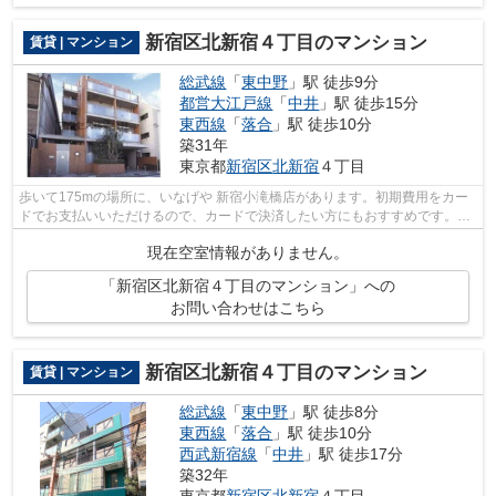
新宿区北新宿４丁目のマンション
賃貸 | マンション
総武線
「
東中野
」駅 徒歩9分
都営大江戸線
「
中井
」駅 徒歩15分
東西線
「
落合
」駅 徒歩10分
築31年
東京都
新宿区
北新宿
４丁目
歩いて175mの場所に、いなげや 新宿小滝橋店があります。初期費用をカー
ドでお支払いいただけるので、カードで決済したい方にもおすすめです。敷
地内ごみ置き場は、毎日のごみ捨ての煩...
現在空室情報がありません。
「新宿区北新宿４丁目のマンション」への
お問い合わせはこちら
新宿区北新宿４丁目のマンション
賃貸 | マンション
総武線
「
東中野
」駅 徒歩8分
東西線
「
落合
」駅 徒歩10分
西武新宿線
「
中井
」駅 徒歩17分
築32年