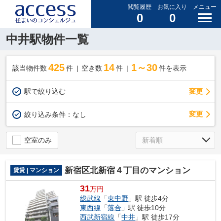
閲覧履歴
お気に入り
メニュー
0
0
中井駅物件一覧
425
14
1～30
該当物件数
件
空き数
件
件を表示
駅で絞り込む
変更
変更
絞り込み条件：
なし
空室のみ
新宿区北新宿４丁目のマンション
賃貸 | マンション
31
万円
総武線
「
東中野
」駅 徒歩4分
東西線
「
落合
」駅 徒歩10分
西武新宿線
「
中井
」駅 徒歩17分