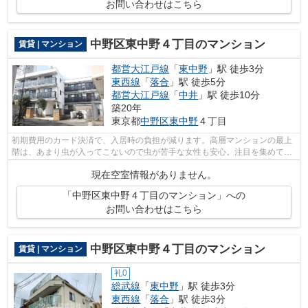
お問い合わせはこちら
中野区東中野４丁目のマンション
賃貸 | マンション
都営大江戸線
「
東中野
」駅 徒歩3分
東西線
「
落合
」駅 徒歩5分
都営大江戸線
「
中井
」駅 徒歩10分
築20年
東京都
中野区
東中野
４丁目
初期費用のカード決済で、入居時の負担が減ります。高層マンションの最上
階は、あまり虫が入ってこないので虫が苦手な女性も安心。注目を集めてい
るのが、敷地内ごみ置き場のある物件...
現在空室情報がありません。
「中野区東中野４丁目のマンション」への
お問い合わせはこちら
中野区東中野４丁目のマンション
賃貸 | マンション
礼0
総武線
「
東中野
」駅 徒歩3分
東西線
「
落合
」駅 徒歩3分