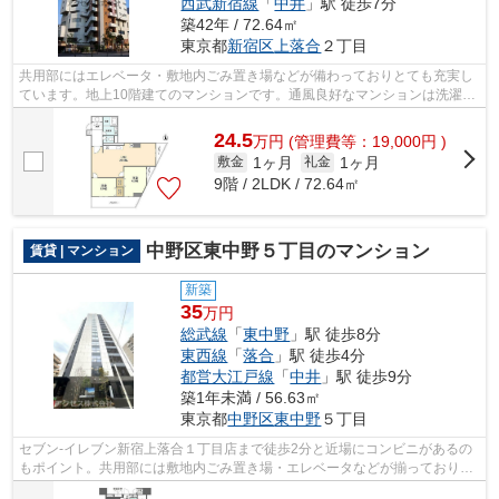
西武新宿線
「
中井
」駅 徒歩7分
築42年 / 72.64㎡
東京都
新宿区
上落合
２丁目
共用部にはエレベータ・敷地内ごみ置き場などが備わっておりとても充実し
ています。地上10階建てのマンションです。通風良好なマンションは洗濯物
も乾きやすくなっています。根強いニ...
24.5
万
円
(管理費等：19,000円 )
1ヶ月
1ヶ月
敷金
礼金
9階 / 2LDK / 72.64㎡
中野区東中野５丁目のマンション
賃貸 | マンション
新築
35
万円
総武線
「
東中野
」駅 徒歩8分
東西線
「
落合
」駅 徒歩4分
都営大江戸線
「
中井
」駅 徒歩9分
築1年未満 / 56.63㎡
東京都
中野区
東中野
５丁目
セブン-イレブン新宿上落合１丁目店まで徒歩2分と近場にコンビニがあるの
もポイント。共用部には敷地内ごみ置き場・エレベータなどが揃っており、
とても充実しています。こちらはマン...