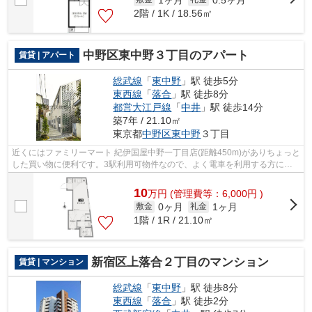
2階 / 1K / 18.56㎡
中野区東中野３丁目のアパート
賃貸 | アパート
総武線
「
東中野
」駅 徒歩5分
東西線
「
落合
」駅 徒歩8分
都営大江戸線
「
中井
」駅 徒歩14分
築7年 / 21.10㎡
東京都
中野区
東中野
３丁目
近くにはファミリーマート 紀伊国屋中野一丁目店(距離450m)がありちょっと
した買い物に便利です。3駅利用可物件なので、よく電車を利用する方にピ
ッタリですね。多くの方に好評の、平...
10
万
円
(管理費等：6,000円 )
0ヶ月
1ヶ月
敷金
礼金
1階 / 1R / 21.10㎡
新宿区上落合２丁目のマンション
賃貸 | マンション
総武線
「
東中野
」駅 徒歩8分
東西線
「
落合
」駅 徒歩2分