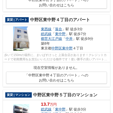
「中野区東中野３丁目のアパート」への
お問い合わせはこちら
中野区東中野４丁目のアパート
賃貸 | アパート
東西線
「
落合
」駅 徒歩3分
総武線
「
東中野
」駅 徒歩7分
都営大江戸線
「
中井
」駅 徒歩9分
築8年
東京都
中野区
東中野
４丁目
歩いて150mの場所に、まいばすけっと 上落合店があります！クレジットカ
ードで初期費用をお支払いいただける物件です！使い勝手の良いアパートで
イチオシの物件です！ご利用可能な駅が...
現在空室情報がありません。
「中野区東中野４丁目のアパート」への
お問い合わせはこちら
中野区東中野５丁目のマンション
賃貸 | マンション
13.7
万円
総武線
「
東中野
」駅 徒歩3分