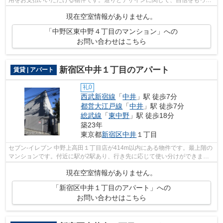
情報を提供できるマンションです。不動...
現在空室情報がありません。
「中野区東中野４丁目のマンション」への
お問い合わせはこちら
新宿区中井１丁目のアパート
賃貸 | アパート
礼0
西武新宿線
「
中井
」駅 徒歩7分
都営大江戸線
「
中井
」駅 徒歩7分
総武線
「
東中野
」駅 徒歩18分
築23年
東京都
新宿区
中井
１丁目
セブン-イレブン 中野上高田１丁目店が414m以内にある物件です。最上階の
マンションです。付近に駅が2駅あり、行き先に応じて使い分けができま
す。駅から徒歩7分に立地する、魅力的な...
現在空室情報がありません。
「新宿区中井１丁目のアパート」への
お問い合わせはこちら