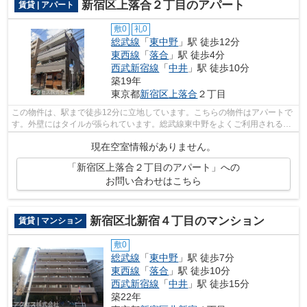
新宿区上落合２丁目のアパート
賃貸 | アパート
敷0
礼0
総武線
「
東中野
」駅 徒歩12分
東西線
「
落合
」駅 徒歩4分
西武新宿線
「
中井
」駅 徒歩10分
築19年
東京都
新宿区
上落合
２丁目
この物件は、駅まで徒歩12分に立地しています。こちらの物件はアパートで
す。外壁にはタイルが張られています。総武線東中野をよくご利用されるな
ら、03-6908-9671又はinfo@access-jap...
現在空室情報がありません。
「新宿区上落合２丁目のアパート」への
お問い合わせはこちら
新宿区北新宿４丁目のマンション
賃貸 | マンション
敷0
総武線
「
東中野
」駅 徒歩7分
東西線
「
落合
」駅 徒歩10分
西武新宿線
「
中井
」駅 徒歩15分
築22年