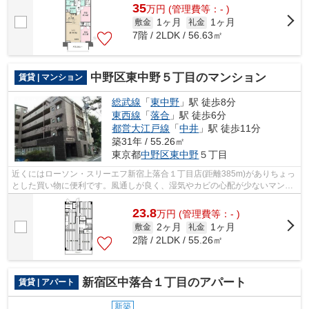
35
万
円
(管理費等：- )
1ヶ月
1ヶ月
敷金
礼金
7階 / 2LDK / 56.63㎡
中野区東中野５丁目のマンション
賃貸 | マンション
総武線
「
東中野
」駅 徒歩8分
東西線
「
落合
」駅 徒歩6分
都営大江戸線
「
中井
」駅 徒歩11分
築31年 / 55.26㎡
東京都
中野区
東中野
５丁目
近くにはローソン・スリーエフ新宿上落合１丁目店(距離385m)がありちょっ
とした買い物に便利です。風通しが良く、湿気やカビの心配が少ないマンシ
ョンです。設備やレイアウトにもこだ...
23.8
万
円
(管理費等：- )
2ヶ月
1ヶ月
敷金
礼金
2階 / 2LDK / 55.26㎡
新宿区中落合１丁目のアパート
賃貸 | アパート
新築