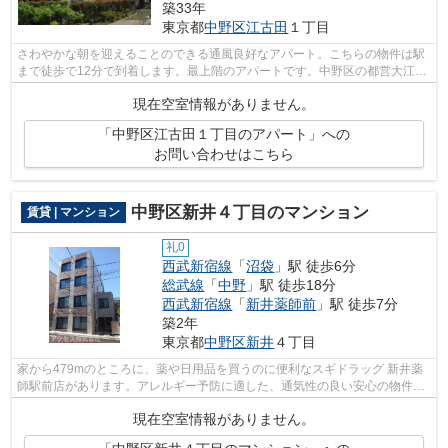
築33年
東京都
中野区
江古田
１丁目
さわやかな朝を迎えることのできる通風良好なアパート。こちらの物件は駅
まで徒歩で12分で到着します。最上階のアパートです。中野区の都営大江戸
線新江古田近くが快適に過ごせます。...
現在空室情報がありません。
「中野区江古田１丁目のアパート」への
お問い合わせはこちら
中野区新井４丁目のマンション
賃貸 | マンション
礼0
西武新宿線
「
沼袋
」駅 徒歩6分
総武線
「
中野
」駅 徒歩18分
西武新宿線
「
新井薬師前
」駅 徒歩7分
築2年
東京都
中野区
新井
４丁目
家から479mのところに、薬や日用品を買うのに便利なスギドラッグ 新井薬
師駅前店があります。アレルギー予防に適した、通気性の良い安心の物件で
す。健康な体は新鮮な空気を吸うところ...
現在空室情報がありません。