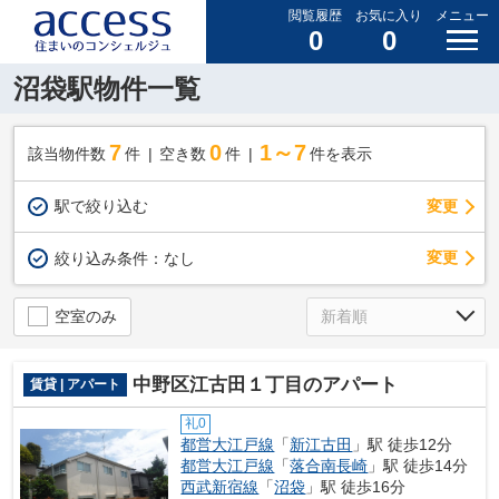
閲覧履歴
お気に入り
メニュー
0
0
沼袋駅物件一覧
7
0
1～7
該当物件数
件
空き数
件
件を表示
駅で絞り込む
変更
変更
絞り込み条件：
なし
空室のみ
中野区江古田１丁目のアパート
賃貸 | アパート
礼0
都営大江戸線
「
新江古田
」駅 徒歩12分
都営大江戸線
「
落合南長崎
」駅 徒歩14分
西武新宿線
「
沼袋
」駅 徒歩16分