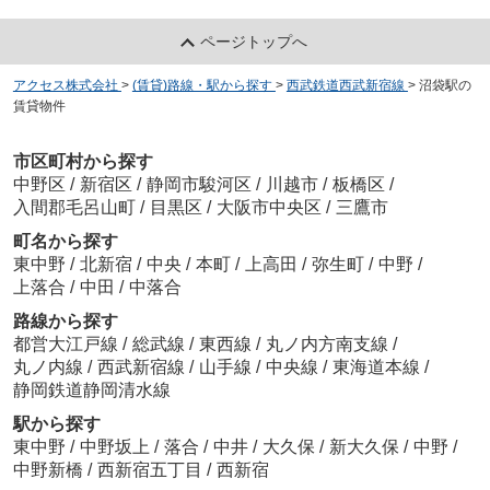
ページトップへ
アクセス株式会社
>
(賃貸)路線・駅から探す
>
西武鉄道西武新宿線
>
沼袋駅の
賃貸物件
市区町村から探す
中野区
/
新宿区
/
静岡市駿河区
/
川越市
/
板橋区
/
入間郡毛呂山町
/
目黒区
/
大阪市中央区
/
三鷹市
町名から探す
東中野
/
北新宿
/
中央
/
本町
/
上高田
/
弥生町
/
中野
/
上落合
/
中田
/
中落合
路線から探す
都営大江戸線
/
総武線
/
東西線
/
丸ノ内方南支線
/
丸ノ内線
/
西武新宿線
/
山手線
/
中央線
/
東海道本線
/
静岡鉄道静岡清水線
駅から探す
東中野
/
中野坂上
/
落合
/
中井
/
大久保
/
新大久保
/
中野
/
中野新橋
/
西新宿五丁目
/
西新宿