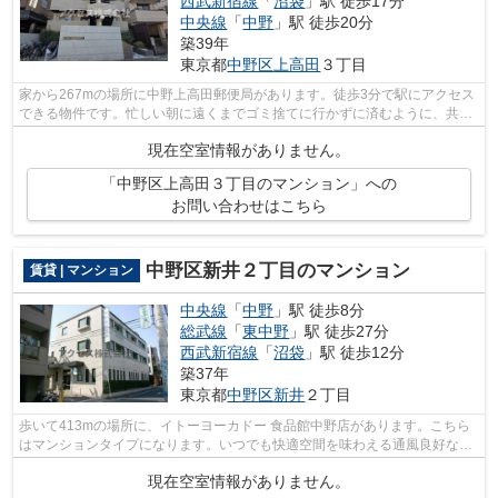
西武新宿線
「
沼袋
」駅 徒歩17分
中央線
「
中野
」駅 徒歩20分
築39年
東京都
中野区
上高田
３丁目
家から267mの場所に中野上高田郵便局があります。徒歩3分で駅にアクセス
できる物件です。忙しい朝に遠くまでゴミ捨てに行かずに済むように、共用
部にゴミ置き場があります。防犯対策も...
現在空室情報がありません。
「中野区上高田３丁目のマンション」への
お問い合わせはこちら
中野区新井２丁目のマンション
賃貸 | マンション
中央線
「
中野
」駅 徒歩8分
総武線
「
東中野
」駅 徒歩27分
西武新宿線
「
沼袋
」駅 徒歩12分
築37年
東京都
中野区
新井
２丁目
歩いて413mの場所に、イトーヨーカドー 食品館中野店があります。こちら
はマンションタイプになります。いつでも快適空間を味わえる通風良好な気
持ちよいマンション。強度のある外観タ...
現在空室情報がありません。