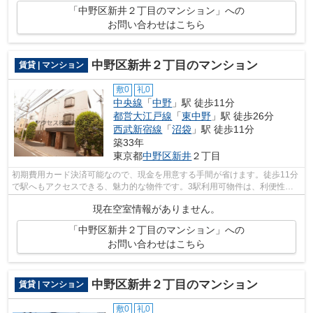
「中野区新井２丁目のマンション」への
お問い合わせはこちら
中野区新井２丁目のマンション
賃貸 | マンション
敷0
礼0
中央線
「
中野
」駅 徒歩11分
都営大江戸線
「
東中野
」駅 徒歩26分
西武新宿線
「
沼袋
」駅 徒歩11分
築33年
東京都
中野区
新井
２丁目
初期費用カード決済可能なので、現金を用意する手間が省けます。徒歩11分
で駅へもアクセスできる、魅力的な物件です。3駅利用可物件は、利便性が
高くニーズのある物件です。アクセスで...
現在空室情報がありません。
「中野区新井２丁目のマンション」への
お問い合わせはこちら
中野区新井２丁目のマンション
賃貸 | マンション
敷0
礼0