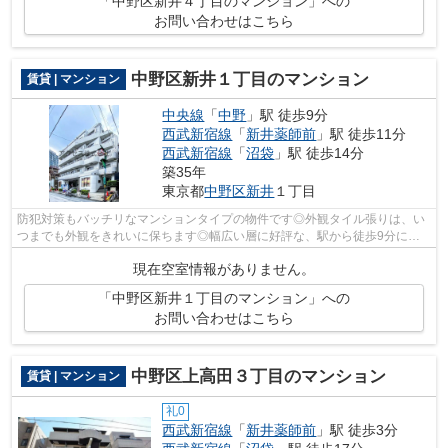
「中野区新井４丁目のマンション」への
お問い合わせはこちら
中野区新井１丁目のマンション
賃貸 | マンション
中央線
「
中野
」駅 徒歩9分
西武新宿線
「
新井薬師前
」駅 徒歩11分
西武新宿線
「
沼袋
」駅 徒歩14分
築35年
東京都
中野区
新井
１丁目
防犯対策もバッチリなマンションタイプの物件です◎外観タイル張りは、い
つまでも外観をきれいに保ちます◎幅広い層に好評な、駅から徒歩9分に立
地する物件です◎3駅以上利用可物件なので...
現在空室情報がありません。
「中野区新井１丁目のマンション」への
お問い合わせはこちら
中野区上高田３丁目のマンション
賃貸 | マンション
礼0
西武新宿線
「
新井薬師前
」駅 徒歩3分