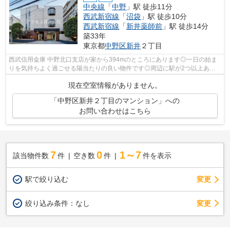
中央線
「
中野
」駅 徒歩11分
西武新宿線
「
沼袋
」駅 徒歩10分
西武新宿線
「
新井薬師前
」駅 徒歩14分
築33年
東京都
中野区
新井
２丁目
西武信用金庫 中野北口支店が家から394mのところにあります◎一日の始ま
りを気持ちよく過ごせる陽当たりの良い物件です◎周辺に駅が2つ以上ある
ので電車での移動が便利です◎造りとデザイ...
現在空室情報がありません。
「中野区新井２丁目のマンション」への
お問い合わせはこちら
7
0
1～7
該当物件数
件
空き数
件
件を表示
駅で絞り込む
変更
変更
絞り込み条件：
なし