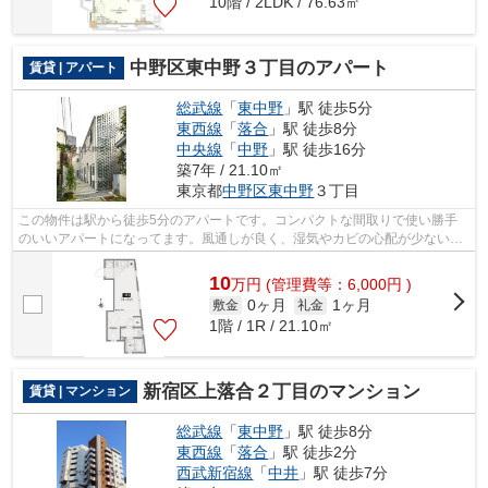
10階 / 2LDK / 76.63㎡
中野区東中野３丁目のアパート
賃貸 | アパート
総武線
「
東中野
」駅 徒歩5分
東西線
「
落合
」駅 徒歩8分
中央線
「
中野
」駅 徒歩16分
築7年 / 21.10㎡
東京都
中野区
東中野
３丁目
この物件は駅から徒歩5分のアパートです。コンパクトな間取りで使い勝手
のいいアパートになってます。風通しが良く、湿気やカビの心配が少ないア
パートです。初期費用のカード決済で、...
10
万
円
(管理費等：6,000円 )
0ヶ月
1ヶ月
敷金
礼金
1階 / 1R / 21.10㎡
新宿区上落合２丁目のマンション
賃貸 | マンション
総武線
「
東中野
」駅 徒歩8分
東西線
「
落合
」駅 徒歩2分
西武新宿線
「
中井
」駅 徒歩7分