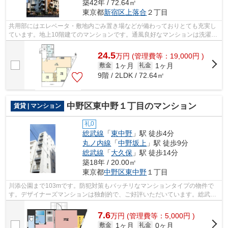
築42年 / 72.64㎡
東京都
新宿区
上落合
２丁目
共用部にはエレベータ・敷地内ごみ置き場などが備わっておりとても充実し
ています。地上10階建てのマンションです。通風良好なマンションは洗濯物
も乾きやすくなっています。根強いニ...
24.5
万
円
(管理費等：19,000円 )
1ヶ月
1ヶ月
敷金
礼金
9階 / 2LDK / 72.64㎡
中野区東中野１丁目のマンション
賃貸 | マンション
礼0
総武線
「
東中野
」駅 徒歩4分
丸ノ内線
「
中野坂上
」駅 徒歩9分
総武線
「
大久保
」駅 徒歩14分
築18年 / 20.00㎡
東京都
中野区
東中野
１丁目
川添公園まで103mです。防犯対策もバッチリなマンションタイプの物件で
す。デザイナーズマンションは独創的で、ご好評いただいています。総武線
東中野周辺の事なら、info@access-japan...
7.6
万
円
(管理費等：5,000円 )
1ヶ月
0ヶ月
敷金
礼金