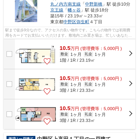
丸ノ内方南支線
「
中野新橋
」駅 徒歩10分
京王線
「
幡ヶ谷
」駅 徒歩18分
築15年 / 23.19㎡～23.33㎡
東京都
中野区
弥生町
４丁目
駅まで徒歩9分なので、アクセスの良い物件です。こちらの物件では初期費
用をカードでお支払いいただけます。敷地内ごみ置き場は、忙しいあなたに
とってマストな条件ではないでしょうか...
10.5
万
円
(管理費等：5,000円 )
1ヶ月
1ヶ月
敷金
礼金
1階 / 1R / 23.19㎡
10.5
万
円
(管理費等：5,000円 )
1ヶ月
1ヶ月
敷金
礼金
3階 / 1R / 23.33㎡
10.5
万
円
(管理費等：5,000円 )
1ヶ月
1ヶ月
敷金
礼金
3階 / 1R / 23.33㎡