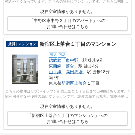
乾きやすくなっています。こちらの物件はマンションです。こちらは初期費
用をカードでお支払いいただける物件...
現在空室情報がありません。
「中野区東中野３丁目のアパート」への
お問い合わせはこちら
新宿区上落合１丁目のマンション
賃貸 | マンション
敷0
礼0
総武線
「
東中野
」駅 徒歩9分
東西線
「
落合
」駅 徒歩4分
山手線
「
高田馬場
」駅 徒歩18分
築7年
東京都
新宿区
上落合
１丁目
こちらの物件はセブン-イレブン新宿上落合１丁目店まで168mにあります。4
駅利用可能な利便性の高いマンションです。設備の面でも充実。電車移動の
多い方に嬉しい駅から徒歩9分の物件で...
現在空室情報がありません。
「新宿区上落合１丁目のマンション」への
お問い合わせはこちら