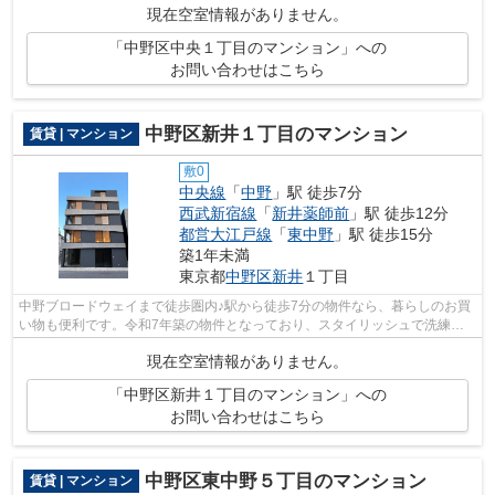
現在空室情報がありません。
「中野区中央１丁目のマンション」への
お問い合わせはこちら
中野区新井１丁目のマンション
賃貸 | マンション
敷0
中央線
「
中野
」駅 徒歩7分
西武新宿線
「
新井薬師前
」駅 徒歩12分
都営大江戸線
「
東中野
」駅 徒歩15分
築1年未満
東京都
中野区
新井
１丁目
中野ブロードウェイまで徒歩圏内♪駅から徒歩7分の物件なら、暮らしのお買
い物も便利です。令和7年築の物件となっており、スタイリッシュで洗練さ
れた室内が魅力となっています。こちら...
現在空室情報がありません。
「中野区新井１丁目のマンション」への
お問い合わせはこちら
中野区東中野５丁目のマンション
賃貸 | マンション