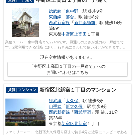
中野区上高田１丁目の一戸建て
賃貸 | 一戸建て
総武線
「
東中野
」駅 徒歩9分
東西線
「
落合
」駅 徒歩8分
西武新宿線
「
新井薬師前
」駅 徒歩14分
築59年
東京都
中野区
上高田
１丁目
業務スーパー 東中野店まで224mです。風通しのよさが魅力の一戸建てで
す。2駅利用できる場所にあり、行き先に合わせて使い分けができます。戸
建て物件は、室内のレイアウトの自由度も...
現在空室情報がありません。
「中野区上高田１丁目の一戸建て」への
お問い合わせはこちら
新宿区北新宿１丁目のマンション
賃貸 | マンション
総武線
「
大久保
」駅 徒歩6分
山手線
「
新大久保
」駅 徒歩9分
西武新宿線
「
西武新宿
」駅 徒歩11分
築28年
東京都
新宿区
北新宿
１丁目
ファミリーマート 北新宿大久保通り店まで徒歩4分と近場にコンビニがある