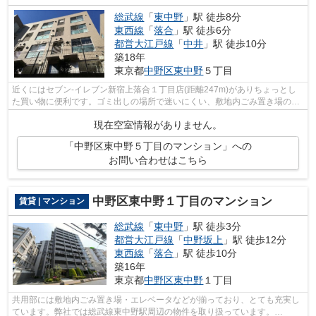
総武線
「
東中野
」駅 徒歩8分
東西線
「
落合
」駅 徒歩6分
都営大江戸線
「
中井
」駅 徒歩10分
築18年
東京都
中野区
東中野
５丁目
近くにはセブン-イレブン新宿上落合１丁目店(距離247m)がありちょっとし
た買い物に便利です。ゴミ出しの場所で迷いにくい、敷地内ごみ置き場のあ
る物件です。3駅利用できる場所にあり...
現在空室情報がありません。
「中野区東中野５丁目のマンション」への
お問い合わせはこちら
中野区東中野１丁目のマンション
賃貸 | マンション
総武線
「
東中野
」駅 徒歩3分
都営大江戸線
「
中野坂上
」駅 徒歩12分
東西線
「
落合
」駅 徒歩10分
築16年
東京都
中野区
東中野
１丁目
共用部には敷地内ごみ置き場・エレベータなどが揃っており、とても充実し
ています。弊社では総武線東中野駅周辺の物件を取り扱っています。