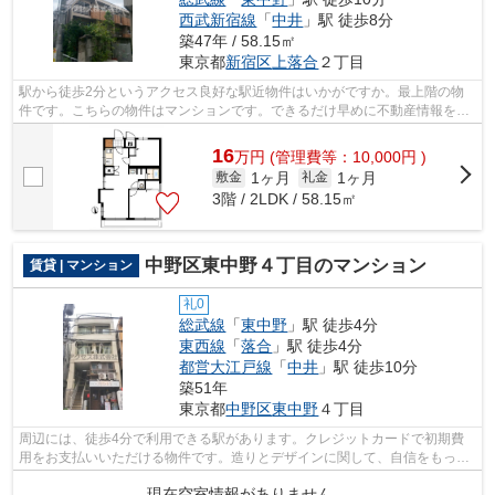
西武新宿線
「
中井
」駅 徒歩8分
築47年 / 58.15㎡
東京都
新宿区
上落合
２丁目
駅から徒歩2分というアクセス良好な駅近物件はいかがですか。最上階の物
件です。こちらの物件はマンションです。できるだけ早めに不動産情報を集
めたい方は当社スタッフまでご連絡くだ...
16
万
円
(管理費等：10,000円 )
1ヶ月
1ヶ月
敷金
礼金
3階 / 2LDK / 58.15㎡
中野区東中野４丁目のマンション
賃貸 | マンション
礼0
総武線
「
東中野
」駅 徒歩4分
東西線
「
落合
」駅 徒歩4分
都営大江戸線
「
中井
」駅 徒歩10分
築51年
東京都
中野区
東中野
４丁目
周辺には、徒歩4分で利用できる駅があります。クレジットカードで初期費
用をお支払いいただける物件です。造りとデザインに関して、自信をもって
情報を提供できるマンションです。不動...
現在空室情報がありません。