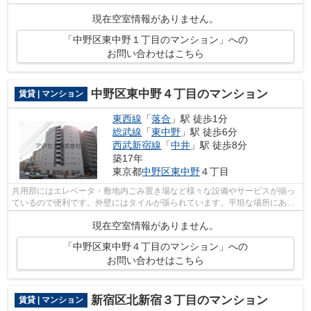
info@access-japan.tokyoからお気軽にアクセ...
現在空室情報がありません。
「中野区東中野１丁目のマンション」への
お問い合わせはこちら
中野区東中野４丁目のマンション
賃貸 | マンション
東西線
「
落合
」駅 徒歩1分
総武線
「
東中野
」駅 徒歩6分
西武新宿線
「
中井
」駅 徒歩8分
築17年
東京都
中野区
東中野
４丁目
共用部にはエレベータ・敷地内ごみ置き場など様々な設備やサービスが揃っ
ているので便利です。外壁にはタイルが張られています。平坦な場所にある
物件なら毎日の移動も快適です。3駅利...
現在空室情報がありません。
「中野区東中野４丁目のマンション」への
お問い合わせはこちら
新宿区北新宿３丁目のマンション
賃貸 | マンション