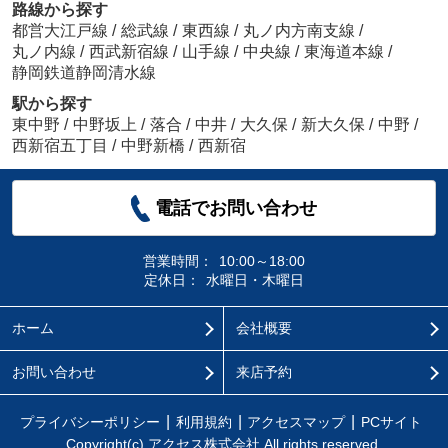
路線から探す
都営大江戸線
/
総武線
/
東西線
/
丸ノ内方南支線
/
丸ノ内線
/
西武新宿線
/
山手線
/
中央線
/
東海道本線
/
静岡鉄道静岡清水線
駅から探す
東中野
/
中野坂上
/
落合
/
中井
/
大久保
/
新大久保
/
中野
/
西新宿五丁目
/
中野新橋
/
西新宿
電話でお問い合わせ
営業時間：
10:00～18:00
定休日：
水曜日・木曜日
ホーム
会社概要
お問い合わせ
来店予約
プライバシーポリシー
利用規約
アクセスマップ
PCサイト
Copyright(c) アクセス株式会社 All rights reserved.