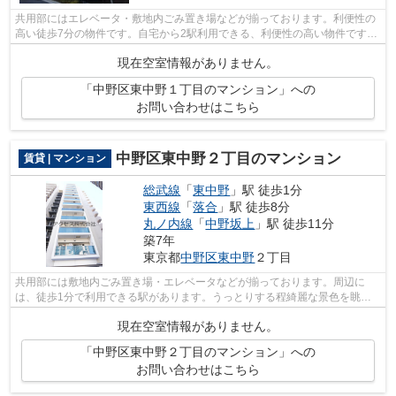
共用部にはエレベータ・敷地内ごみ置き場などが揃っております。利便性の
高い徒歩7分の物件です。自宅から2駅利用できる、利便性の高い物件です。
令和2年に建設された物件です。明るい...
現在空室情報がありません。
「中野区東中野１丁目のマンション」への
お問い合わせはこちら
中野区東中野２丁目のマンション
賃貸 | マンション
総武線
「
東中野
」駅 徒歩1分
東西線
「
落合
」駅 徒歩8分
丸ノ内線
「
中野坂上
」駅 徒歩11分
築7年
東京都
中野区
東中野
２丁目
共用部には敷地内ごみ置き場・エレベータなどが揃っております。周辺に
は、徒歩1分で利用できる駅があります。うっとりする程綺麗な景色を眺め
られる、誰もが憧れるマンションです。地...
現在空室情報がありません。
「中野区東中野２丁目のマンション」への
お問い合わせはこちら