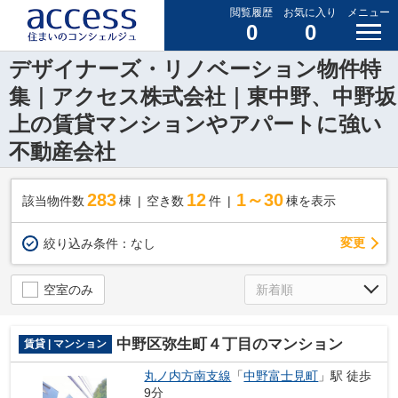
閲覧履歴
お気に入り
メニュー
0
0
デザイナーズ・リノベーション物件特
集｜アクセス株式会社｜東中野、中野坂
上の賃貸マンションやアパートに強い
不動産会社
283
12
1～30
該当物件数
棟
空き数
件
棟を表示
変更
絞り込み条件：
なし
空室のみ
中野区弥生町４丁目のマンション
賃貸 | マンション
丸ノ内方南支線
「
中野富士見町
」駅 徒歩
9分