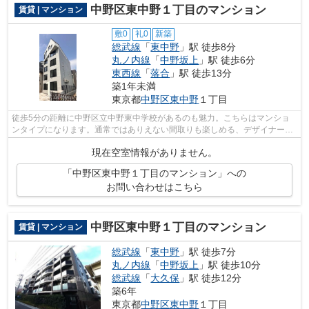
中野区東中野１丁目のマンション
賃貸 | マンション
敷0
礼0
新築
総武線
「
東中野
」駅 徒歩8分
丸ノ内線
「
中野坂上
」駅 徒歩6分
東西線
「
落合
」駅 徒歩13分
築1年未満
東京都
中野区
東中野
１丁目
徒歩5分の距離に中野区立中野東中学校があるのも魅力。こちらはマンショ
ンタイプになります。通常ではありえない間取りも楽しめる、デザイナーズ
物件です。中野区エリアと総武線東中野...
現在空室情報がありません。
「中野区東中野１丁目のマンション」への
お問い合わせはこちら
中野区東中野１丁目のマンション
賃貸 | マンション
総武線
「
東中野
」駅 徒歩7分
丸ノ内線
「
中野坂上
」駅 徒歩10分
総武線
「
大久保
」駅 徒歩12分
築6年
東京都
中野区
東中野
１丁目