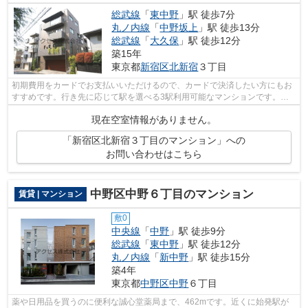
総武線
「
東中野
」駅 徒歩7分
丸ノ内線
「
中野坂上
」駅 徒歩13分
総武線
「
大久保
」駅 徒歩12分
築15年
東京都
新宿区
北新宿
３丁目
初期費用をカードでお支払いいただけるので、カードで決済したい方にもお
すすめです。行き先に応じて駅を選べる3駅利用可能なマンションです。東
中野駅から徒歩7分に立地する、魅力的...
現在空室情報がありません。
「新宿区北新宿３丁目のマンション」への
お問い合わせはこちら
中野区中野６丁目のマンション
賃貸 | マンション
敷0
中央線
「
中野
」駅 徒歩9分
総武線
「
東中野
」駅 徒歩12分
丸ノ内線
「
新中野
」駅 徒歩15分
築4年
東京都
中野区
中野
６丁目
薬や日用品を買うのに便利な誠心堂薬局まで、462mです。近くに始発駅が