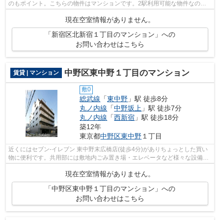
のもポイント。こちらの物件はマンションです。2駅利用可能な物件なので
交通の利便性が良いのが魅力です。駅か...
現在空室情報がありません。
「新宿区北新宿１丁目のマンション」への
お問い合わせはこちら
中野区東中野１丁目のマンション
賃貸 | マンション
敷0
総武線
「
東中野
」駅 徒歩8分
丸ノ内線
「
中野坂上
」駅 徒歩7分
丸ノ内線
「
西新宿
」駅 徒歩18分
築12年
東京都
中野区
東中野
１丁目
近くにはセブン-イレブン 東中野末広橋店(徒歩4分)がありちょっとした買い
物に便利です。共用部には敷地内ごみ置き場・エレベータなど様々な設備や
サービスが揃っているので便利です。...
現在空室情報がありません。
「中野区東中野１丁目のマンション」への
お問い合わせはこちら