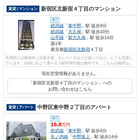
新宿区北新宿４丁目のマンション
賃貸 | マンション
敷0
総武線
「
東中野
」駅 徒歩9分
総武線
「
大久保
」駅 徒歩10分
山手線
「
新大久保
」駅 徒歩14分
築1年
東京都
新宿区
北新宿
４丁目
共用部には敷地内ごみ置き場・エレベータなどが揃っており、とても充実し
ています。目的に応じて選べる３駅利用可能な物件です。こちらの物件はマ
ンションです。11階建てで快適な物件...
現在空室情報がありません。
「新宿区北新宿４丁目のマンション」への
お問い合わせはこちら
中野区東中野２丁目のアパート
賃貸 | アパート
敷0
16.8
万円
総武線
「
東中野
」駅 徒歩8分
丸ノ内線
「
中野坂上
」駅 徒歩14分