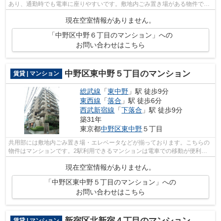
あり、通勤時でも電車に座りやすいです。敷地内ごみ置き場がある物件で
す。通勤やお出かけに便利な、徒歩9分に駅...
現在空室情報がありません。
「中野区中野６丁目のマンション」への
お問い合わせはこちら
中野区東中野５丁目のマンション
賃貸 | マンション
総武線
「
東中野
」駅 徒歩9分
東西線
「
落合
」駅 徒歩6分
西武新宿線
「
下落合
」駅 徒歩9分
築31年
東京都
中野区
東中野
５丁目
共用部には敷地内ごみ置き場・エレベータなどが揃っております。こちらの
物件はマンションです。2駅利用できるマンションは電車での移動が便利で
す。独創的なデザイナーズマンションで...
現在空室情報がありません。
「中野区東中野５丁目のマンション」への
お問い合わせはこちら
新宿区北新宿４丁目のマンション
賃貸 | マンション