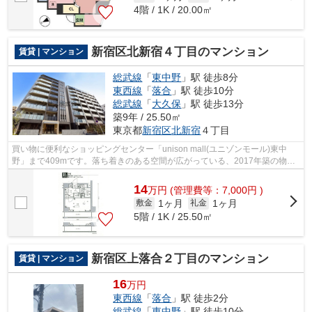
4階 / 1K / 20.00㎡
新宿区北新宿４丁目のマンション
賃貸 | マンション
総武線
「
東中野
」駅 徒歩8分
東西線
「
落合
」駅 徒歩10分
総武線
「
大久保
」駅 徒歩13分
築9年 / 25.50㎡
東京都
新宿区
北新宿
４丁目
買い物に便利なショッピングセンター「unison mall(ユニゾンモール)東中
野」まで409mです。落ち着きのある空間が広がっている、2017年築の物件
です。デザイナーズマンションは独創的で...
14
万
円
(管理費等：7,000円 )
1ヶ月
1ヶ月
敷金
礼金
5階 / 1K / 25.50㎡
新宿区上落合２丁目のマンション
賃貸 | マンション
16
万円
東西線
「
落合
」駅 徒歩2分
総武線
「
東中野
」駅 徒歩10分