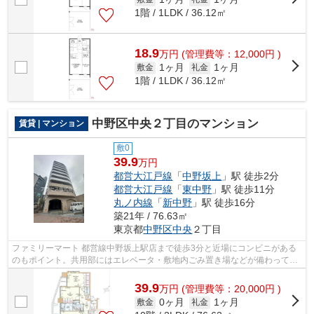
1階 / 1LDK / 36.12㎡
18.9
万
円
(管理費等：12,000円 )
1ヶ月
1ヶ月
敷金
礼金
1階 / 1LDK / 36.12㎡
中野区中央２丁目のマンション
賃貸 | マンション
敷0
39.9
万円
都営大江戸線
「
中野坂上
」駅 徒歩2分
都営大江戸線
「
東中野
」駅 徒歩11分
丸ノ内線
「
新中野
」駅 徒歩16分
築21年 / 76.63㎡
東京都
中野区
中央
２丁目
ファミリーマート 都営線中野坂上駅店まで徒歩3分と近場にコンビニがある
のもポイント。共用部にはエレベータ・敷地内ごみ置き場などが備わってお
りとても充実しています。駅から徒歩2...
39.9
万
円
(管理費等：20,000円 )
0ヶ月
1ヶ月
敷金
礼金