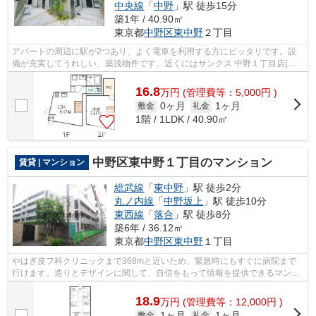
中央線
「
中野
」駅 徒歩15分
築1年 / 40.90㎡
東京都
中野区
東中野
２丁目
アパートの周辺に駅が2つあり、よく電車を利用する方にピッタリです。設
備が充実してうれしい、築浅物件です。近くにはサンクス 中野１丁目店(徒
歩2分)がありちょっとした買い物に便利...
16.8
万
円
(管理費等：5,000円 )
0ヶ月
1ヶ月
敷金
礼金
1階 / 1LDK / 40.90㎡
中野区東中野１丁目のマンション
賃貸 | マンション
総武線
「
東中野
」駅 徒歩2分
丸ノ内線
「
中野坂上
」駅 徒歩10分
東西線
「
落合
」駅 徒歩8分
築6年 / 36.12㎡
東京都
中野区
東中野
１丁目
やはぎ皮フ科クリニックまで368mと近いため、緊急時にもすぐに病院まで
行けます。造りとデザインに関して、自信をもって情報を提供できるマンシ
ョンです。風通しの良いマンションは利...
18.9
万
円
(管理費等：12,000円 )
1ヶ月
1ヶ月
敷金
礼金