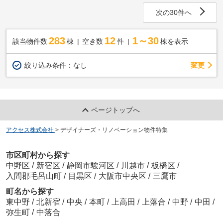
次の30件へ
283
12
1～30
該当物件数
棟
空き数
件
棟を表示
変更
絞り込み条件：
なし
ページトップへ
アクセス株式会社
>
デザイナーズ・リノベーション物件特集
市区町村から探す
中野区
/
新宿区
/
静岡市駿河区
/
川越市
/
板橋区
/
入間郡毛呂山町
/
目黒区
/
大阪市中央区
/
三鷹市
町名から探す
東中野
/
北新宿
/
中央
/
本町
/
上高田
/
上落合
/
中野
/
中田
/
弥生町
/
中落合