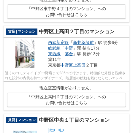
「中野区東中野４丁目のマンション」への
お問い合わせはこちら
中野区上高田２丁目のマンション
賃貸 | マンション
西武新宿線
「
新井薬師前
」駅 徒歩6分
総武線
「
中野
」駅 徒歩17分
東西線
「
落合
」駅 徒歩13分
築11年
東京都
中野区
上高田
２丁目
近くのコモディイイダ 中野店まで285mで行けます。特徴的な外観と洗練さ
れた設計の内装を持つデザイナーズ。階層差の移動も気にならないエレベー
タ付きの物件です。利便性の高い設備と...
現在空室情報がありません。
「中野区上高田２丁目のマンション」への
お問い合わせはこちら
中野区中央１丁目のマンション
賃貸 | マンション
敷0
礼0