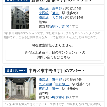
総武線
「
東中野
」駅 徒歩4分
東西線
「
落合
」駅 徒歩9分
総武線
「
大久保
」駅 徒歩14分
築9年
東京都
新宿区
北新宿
４丁目
3駅利用可能のマンションです。防犯対策もバッチリなマンションタイプの
物件です。こちらは初期費用をカードでお支払いいただける物件なので、支
払い手続きの手間が省けます。陽射し溢...
現在空室情報がありません。
「新宿区北新宿４丁目のマンション」への
お問い合わせはこちら
中野区東中野３丁目のアパート
賃貸 | アパート
総武線
「
東中野
」駅 徒歩4分
丸ノ内線
「
中野坂上
」駅 徒歩17分
東西線
「
落合
」駅 徒歩6分
築20年
東京都
中野区
東中野
３丁目
こだわり派も満足できるデザイナーズ物件です。通風良好な物件は洗濯物も