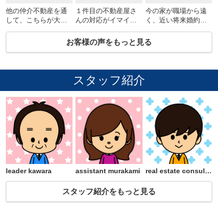
他の仲介不動産を通
１件目の不動産屋さ
今の家が職場から遠
して、こちらが大家
んの対応がイマイチ
く、近い将来婚約者
さんから任されてい
だったので、探して
と住む予定なので、
るマンションで契約
いる東中野周辺のこ
ネットに載っていた
お客様の声をもっと見る
させていただきまし
ちらにお問合せして
広めのお部屋を問合
た。バストイレセパ
からおじゃましまし
せました。
レイトでキレイ目、
た。やはり地元情報
お店で色々相談にの
ペットが飼えるお部
に詳しく、ご担当が
ってもらい、ネット
スタッフ紹介
屋を探していたの
ベテランの方だった
にの物件よりも広い
で、希望が叶って満
ので引越後の生活イ
部屋を紹介してもら
足です。あと、審査
メージをしやすかっ
いました。
とかで大家さんに交
たです。契約とかの
窓からの景色が良
渉してもらいありが
手配もスムーズで１
く、礼金０なので満
とうございます(^^)
件からこちらにおじ
足です。
ゃますれば良かった
家賃の日割や審査の
です。ありがとうご
交渉も助かりまし
ざいました。
た。ありがとうござ
います(^^)/
leader kawara
assistant murakami
real estate consultant komatsu
スタッフ紹介をもっと見る