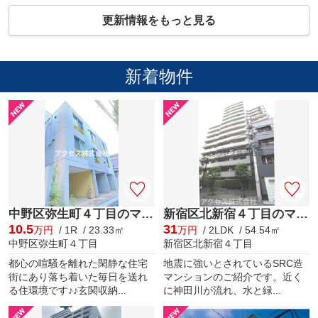
更新情報をもっと見る
新着物件
中野区弥生町４丁目のマンション
新宿区北新宿４丁目のマンション
10.5
31
万円
/ 1R / 23.33㎡
万円
/ 2LDK / 54.54㎡
中野区弥生町４丁目
新宿区北新宿４丁目
都心の喧騒を離れた閑静な住宅
地震に強いとされているSRC造
街にあり落ち着いた毎日を送れ
マンションのご紹介です。近く
る住環境です♪♪玄関収納...
に神田川が流れ、水と緑...