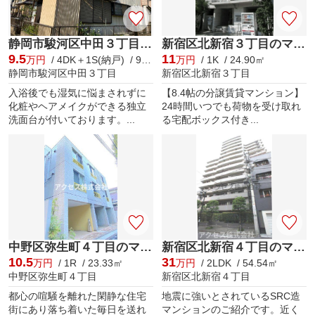
静岡市駿河区中田３丁目の一戸建て
新宿区北新宿３丁目のマンション
9.5
11
万円
/ 4DK＋1S(納戸) / 90.25㎡
万円
/ 1K / 24.90㎡
静岡市駿河区中田３丁目
新宿区北新宿３丁目
入浴後でも湿気に悩まされずに
【8.4帖の分譲賃貸マンション】
化粧やヘアメイクができる独立
24時間いつでも荷物を受け取れ
洗面台が付いております。...
る宅配ボックス付き...
中野区弥生町４丁目のマンション
新宿区北新宿４丁目のマンション
10.5
31
万円
/ 1R / 23.33㎡
万円
/ 2LDK / 54.54㎡
中野区弥生町４丁目
新宿区北新宿４丁目
都心の喧騒を離れた閑静な住宅
地震に強いとされているSRC造
街にあり落ち着いた毎日を送れ
マンションのご紹介です。近く