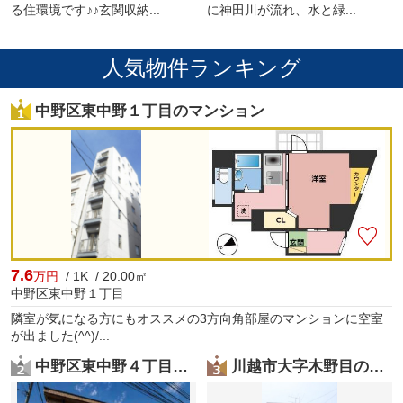
る住環境です♪♪玄関収納...
に神田川が流れ、水と緑...
人気物件ランキング
中野区東中野１丁目のマンション
7.6
万円
/ 1K / 20.00㎡
中野区東中野１丁目
隣室が気になる方にもオススメの3方向角部屋のマンションに空室
が出ました(^^)/...
中野区東中野４丁目の一戸建て
川越市大字木野目の一戸建て