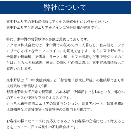
弊社について
東中野エリアの不動産情報はアクセス株式会社にお任せください。
東中野エリアと周辺エリアをメインに物件情報が豊富です。
特に、東中野の賃貸物件を多数ご用意しております。
アクセス株式会社では、東中野での初めての一人暮らし、住み替え、ファ
ミリーなど様々なライフスタイルにお応えできます。 さらに東中野のラン
チ情報や焼肉屋、居酒屋、ラーメン屋、カフェ情報など東中野グルメのこ
とはもちろん各種施設、神田、公園などの周辺環境、東中野地域情報もご
案内いたします。
東中野駅は「JR中央総武線」と「都営地下鉄大江戸線」の接続駅であり中
央総武線で新宿駅まで2駅、
都営地下鉄大江戸線で新宿駅、六本木駅、汐留駅までも1本という、都心へ
のアクセスが便利な立地でオススメです。
もちろん東中野周辺エリアの賃貸マンション、賃貸アパート、賃貸事務所
店舗物件など賃貸住宅・賃貸物件のご案内も可能です。
お客様の様々なニーズにお応えできるようお客様の立場になって考えるこ
とをモットーに日々成長中の不動産会社です。