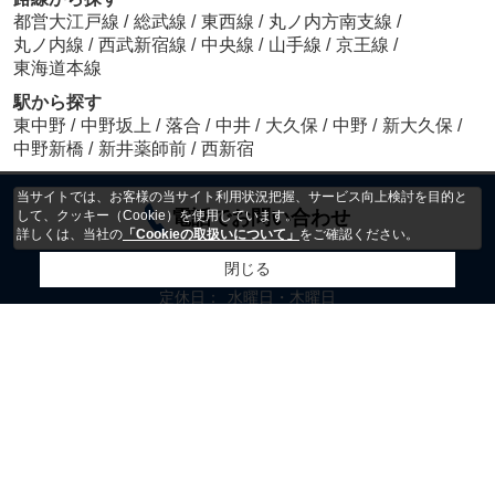
都営大江戸線
/
総武線
/
東西線
/
丸ノ内方南支線
/
丸ノ内線
/
西武新宿線
/
中央線
/
山手線
/
京王線
/
東海道本線
駅から探す
東中野
/
中野坂上
/
落合
/
中井
/
大久保
/
中野
/
新大久保
/
中野新橋
/
新井薬師前
/
西新宿
当サイトでは、お客様の当サイト利用状況把握、サービス向上検討を目的と
電話でお問い合わせ
して、クッキー（Cookie）を使用しています。
詳しくは、当社の
「Cookieの取扱いについて」
をご確認ください。
閉じる
営業時間：
10:00～18:00
定休日：
水曜日・木曜日
ホーム
会社概要
お問い合わせ
来店予約
プライバシーポリシー
利用規約
アクセスマップ
PCサイト
Copyright(c) アクセス株式会社 All rights reserved.