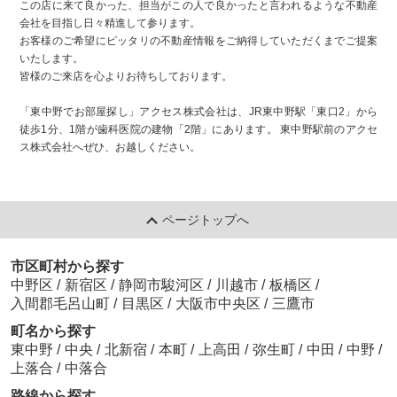
この店に来て良かった、担当がこの人で良かったと言われるような不動産
会社を目指し日々精進して参ります。
お客様のご希望にピッタリの不動産情報をご納得していただくまでご提案
いたします。
皆様のご来店を心よりお待ちしております。
「東中野でお部屋探し」アクセス株式会社は、JR東中野駅「東口2」から
徒歩1分、1階が歯科医院の建物「2階」にあります。 東中野駅前のアクセ
ス株式会社へぜひ、お越しください。
ページトップへ
市区町村から探す
中野区
/
新宿区
/
静岡市駿河区
/
川越市
/
板橋区
/
入間郡毛呂山町
/
目黒区
/
大阪市中央区
/
三鷹市
町名から探す
東中野
/
中央
/
北新宿
/
本町
/
上高田
/
弥生町
/
中田
/
中野
/
上落合
/
中落合
路線から探す