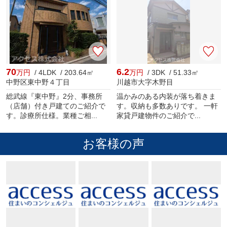
70
6.2
万円
/ 4LDK / 203.64㎡
万円
/ 3DK / 51.33㎡
中野区東中野４丁目
川越市大字木野目
総武線『東中野』2分、事務所
温かみのある内装が落ち着きま
（店舗）付き戸建てのご紹介で
す。収納も多数ありです。 一軒
す。診療所仕様。業種ご相...
家貸戸建物件のご紹介で...
お客様の声