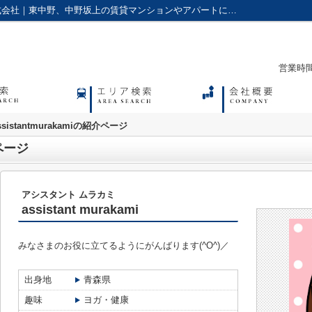
assistantmurakamiのご紹介｜アクセス株式会社｜東中野、中野坂上の賃貸マンションやアパートに強い不動産会社
営業時間：
ssistantmurakamiの紹介ページ
介ページ
アシスタント ムラカミ
assistant murakami
みなさまのお役に立てるようにがんばります(^O^)／
出身地
青森県
趣味
ヨガ・健康