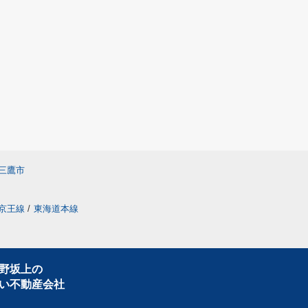
三鷹市
京王線
/
東海道本線
野坂上の
い不動産会社