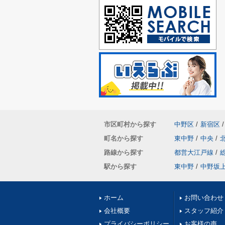
市区町村から探す
中野区
/
新宿区
/
町名から探す
東中野
/
中央
/
路線から探す
都営大江戸線
/
駅から探す
東中野
/
中野坂
ホーム
お問い合わせ
会社概要
スタッフ紹介
プライバシーポリシー
お客様の声