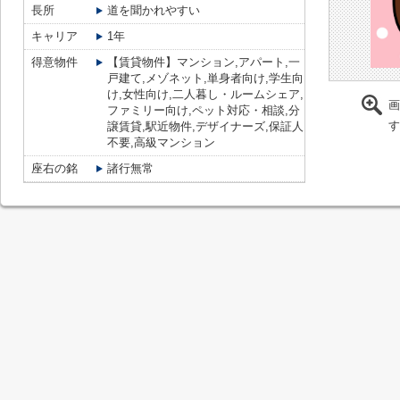
長所
道を聞かれやすい
キャリア
1年
得意物件
【賃貸物件】マンション,アパート,一
戸建て,メゾネット,単身者向け,学生向
け,女性向け,二人暮し・ルームシェア,
画
ファミリー向け,ペット対応・相談,分
す
譲賃貸,駅近物件,デザイナーズ,保証人
不要,高級マンション
座右の銘
諸行無常