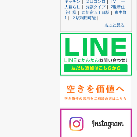
キッチン
｜
２口コンロ
｜
TV
｜
一
人暮らし
｜
分譲タイプ
｜
2世帯住
宅仕様
｜
西新宿五丁目駅
｜
東中野
1
｜
２駅利用可能
｜
もっと見る