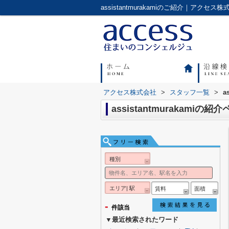
アクセス株式会社
>
スタッフ一覧
>
a
assistantmurakamiの紹
種別
エリア| 駅
賃料
面積
-
件該当
▼最近検索されたワード