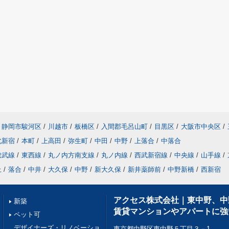
静岡市駿河区
/
川越市
/
板橋区
/
入間郡毛呂山町
/
目黒区
/
大阪市中央区
/
北新宿
/
本町
/
上高田
/
弥生町
/
中田
/
中野
/
上落合
/
中落合
総武線
/
東西線
/
丸ノ内方南支線
/
丸ノ内線
/
西武新宿線
/
中央線
/
山手線
/
上
/
落合
/
中井
/
大久保
/
中野
/
新大久保
/
新井薬師前
/
中野新橋
/
西新宿
アクセス株式会社｜東中野、中
新築
賃貸マンションやアパートに強
ペット可
デザイナーズ・リノベーショ
東京都中野区東中野５丁目３－1