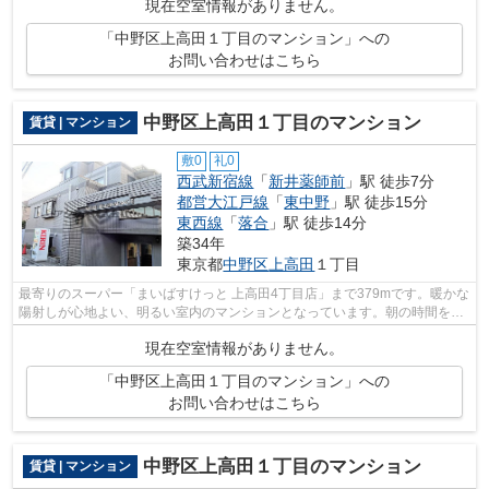
現在空室情報がありません。
「中野区上高田１丁目のマンション」への
お問い合わせはこちら
中野区上高田１丁目のマンション
賃貸 | マンション
敷0
礼0
西武新宿線
「
新井薬師前
」駅 徒歩7分
都営大江戸線
「
東中野
」駅 徒歩15分
東西線
「
落合
」駅 徒歩14分
築34年
東京都
中野区
上高田
１丁目
最寄りのスーパー「まいばすけっと 上高田4丁目店」まで379mです。暖かな
陽射しが心地よい、明るい室内のマンションとなっています。朝の時間を有
効活用できる敷地内ごみ置き場のある...
現在空室情報がありません。
「中野区上高田１丁目のマンション」への
お問い合わせはこちら
中野区上高田１丁目のマンション
賃貸 | マンション