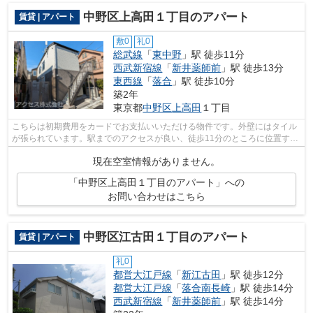
中野区上高田１丁目のアパート
賃貸 | アパート
敷0
礼0
総武線
「
東中野
」駅 徒歩11分
西武新宿線
「
新井薬師前
」駅 徒歩13分
東西線
「
落合
」駅 徒歩10分
築2年
東京都
中野区
上高田
１丁目
こちらは初期費用をカードでお支払いいただける物件です。外壁にはタイル
が張られています。駅までのアクセスが良い、徒歩11分のところに位置する
物件です。明るいスタッフ、明るい店...
現在空室情報がありません。
「中野区上高田１丁目のアパート」への
お問い合わせはこちら
中野区江古田１丁目のアパート
賃貸 | アパート
礼0
都営大江戸線
「
新江古田
」駅 徒歩12分
都営大江戸線
「
落合南長崎
」駅 徒歩14分
西武新宿線
「
新井薬師前
」駅 徒歩14分