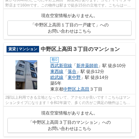
野店まで160mです。この物件は駅まで徒歩15分の立地です。こちらは一戸
建ての物件です。中野区エリアの様々な賃...
現在空室情報がありません。
「中野区上高田１丁目の一戸建て」への
お問い合わせはこちら
中野区上高田３丁目のマンション
賃貸 | マンション
敷0
西武新宿線
「
新井薬師前
」駅 徒歩10分
東西線
「
落合
」駅 徒歩12分
総武線
「
東中野
」駅 徒歩14分
築5年
東京都
中野区
上高田
３丁目
2駅以上利用できる立地となっていて、アクセスが良いです！こちらはマン
ションタイプになります！令和2年築で、多くの方がご満足の物件はこちら
です！中野区で探すなら西武新宿線新井...
現在空室情報がありません。
「中野区上高田３丁目のマンション」への
お問い合わせはこちら