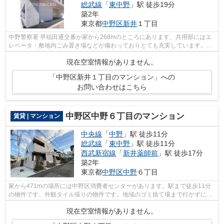
総武線
「
東中野
」駅 徒歩19分
築2年
東京都
中野区
新井
１丁目
中野警察署 早稲田通交番が家から268mのところにあります。共用部にはエ
レベータ・敷地内ごみ置き場などが備わっておりとても充実しています。通
風良好で常に新鮮な空気を送り込む物件...
現在空室情報がありません。
「中野区新井１丁目のマンション」への
お問い合わせはこちら
中野区中野６丁目のマンション
賃貸 | マンション
中央線
「
中野
」駅 徒歩11分
総武線
「
東中野
」駅 徒歩11分
西武新宿線
「
新井薬師前
」駅 徒歩17分
築2年
東京都
中野区
中野
６丁目
家から471mの場所には中野区消費者センターがあります。駅まで徒歩11分
の物件です。外観タイル張りの物件です。地域のゴミ捨て場まで行かずにサ
ッとゴミ出しできるように、共用部にゴ...
現在空室情報がありません。