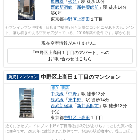
東西線
「
落合
」駅 徒歩10分
西武新宿線
「
新井薬師前
」駅 徒歩14分
築6年
東京都
中野区
上高田
１丁目
セブンイレブン 中野6丁目店まで徒歩3分と近場にコンビニがあるのもポイン
ト。落ち着きのある空間が広がっている、2019年築の物件です。駅から徒歩
10分の物件なら、駅前のお買い物も便...
現在空室情報がありません。
「中野区上高田１丁目のアパート」への
お問い合わせはこちら
中野区上高田１丁目のマンション
賃貸 | マンション
敷0
新築
中央線
「
中野
」駅 徒歩13分
総武線
「
東中野
」駅 徒歩14分
西武新宿線
「
新井薬師前
」駅 徒歩13分
予定
東京都
中野区
上高田
１丁目
近くにはセブン‐イレブン 中野６丁目店(徒歩3分)がありちょっとした買い物
に便利です。2026年に建設された物件です。好評の駅近物件で、徒歩13分で
のアクセスが可能です。こちらの物件...