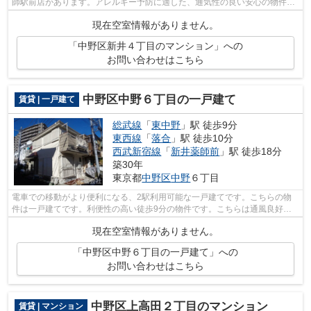
師駅前店があります。アレルギー予防に適した、通気性の良い安心の物件で
す。健康な体は新鮮な空気を吸うところ...
現在空室情報がありません。
「中野区新井４丁目のマンション」への
お問い合わせはこちら
中野区中野６丁目の一戸建て
賃貸 | 一戸建て
総武線
「
東中野
」駅 徒歩9分
東西線
「
落合
」駅 徒歩10分
西武新宿線
「
新井薬師前
」駅 徒歩18分
築30年
東京都
中野区
中野
６丁目
電車での移動がより便利になる、2駅利用可能な一戸建てです。こちらの物
件は一戸建てです。利便性の高い徒歩9分の物件です。こちらは通風良好な
物件です。お気に入りの賃貸戸建てを探...
現在空室情報がありません。
「中野区中野６丁目の一戸建て」への
お問い合わせはこちら
中野区上高田２丁目のマンション
賃貸 | マンション