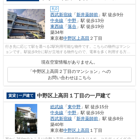
礼0
西武新宿線
「
新井薬師前
」駅 徒歩9分
中央線
「
中野
」駅 徒歩13分
東西線
「
落合
」駅 徒歩19分
築34年
東京都
中野区
上高田
２丁目
行き先に応じて駅を選べる2駅利用可能な物件です。こちらの物件はマンシ
ョンです。駅徒歩9分に駅が立地する物件なので、電車を多く利用する方に
とって便利です。いつでもアクセスまで...
現在空室情報がありません。
「中野区上高田２丁目のマンション」への
お問い合わせはこちら
中野区上高田１丁目の一戸建て
賃貸 | 一戸建て
総武線
「
東中野
」駅 徒歩15分
中央線
「
中野
」駅 徒歩16分
西武新宿線
「
新井薬師前
」駅 徒歩8分
築40年
東京都
中野区
上高田
１丁目
家から364mのところに中野上高田一郵便局があります。コモディイイダ 中