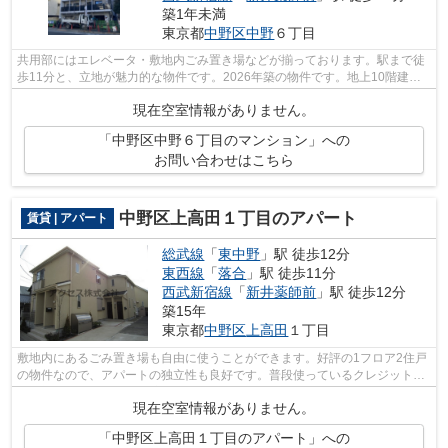
築1年未満
東京都
中野区
中野
６丁目
共用部にはエレベータ・敷地内ごみ置き場などが揃っております。駅まで徒
歩11分と、立地が魅力的な物件です。2026年築の物件です。地上10階建て
の物件です。当社スタッフが中野区地域...
現在空室情報がありません。
「中野区中野６丁目のマンション」への
お問い合わせはこちら
中野区上高田１丁目のアパート
賃貸 | アパート
総武線
「
東中野
」駅 徒歩12分
東西線
「
落合
」駅 徒歩11分
西武新宿線
「
新井薬師前
」駅 徒歩12分
築15年
東京都
中野区
上高田
１丁目
敷地内にあるごみ置き場も自由に使うことができます。好評の1フロア2住戸
の物件なので、アパートの独立性も良好です。普段使っているクレジット
で、初期費用のカード決済が可能です。...
現在空室情報がありません。
「中野区上高田１丁目のアパート」への