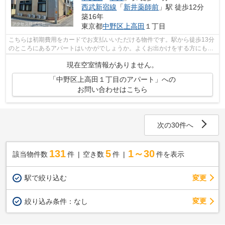
西武新宿線
「
新井薬師前
」駅 徒歩12分
築16年
東京都
中野区
上高田
１丁目
こちらは初期費用をカードでお支払いいただける物件です。駅から徒歩13分
のところにあるアパートはいかがでしょうか。よくお出かけをする方にも便
利な、2駅利用可能なアパートです。お...
現在空室情報がありません。
「中野区上高田１丁目のアパート」への
お問い合わせはこちら
次の30件へ
131
5
1～30
該当物件数
件
空き数
件
件を表示
駅で絞り込む
変更
変更
絞り込み条件：
なし