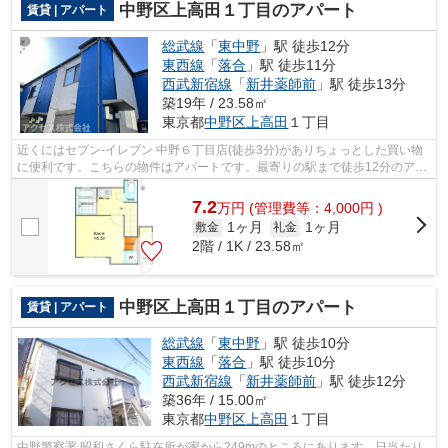
中野区上高田１丁目のアパート
賃貸 | アパート
総武線
「
東中野
」駅 徒歩12分
東西線
「
落合
」駅 徒歩11分
西武新宿線
「
新井薬師前
」駅 徒歩13分
築19年 / 23.58㎡
東京都
中野区
上高田
１丁目
近くにはセブン‐イレブン 中野６丁目店(徒歩3分)がありちょっとした買い物
に便利です。こちらの物件はアパートです。最寄りの駅まで徒歩12分のアパ
ートです。この物件は窓からの陽当り...
7.2
万
円
(管理費等：4,000円 )
1ヶ月
1ヶ月
敷金
礼金
2階 / 1K / 23.58㎡
中野区上高田１丁目のアパート
賃貸 | アパート
総武線
「
東中野
」駅 徒歩10分
東西線
「
落合
」駅 徒歩10分
西武新宿線
「
新井薬師前
」駅 徒歩12分
築36年 / 15.00㎡
東京都
中野区
上高田
１丁目
中野警察署 昭和さくら駐在所が家から249mのところにあります。日当たり