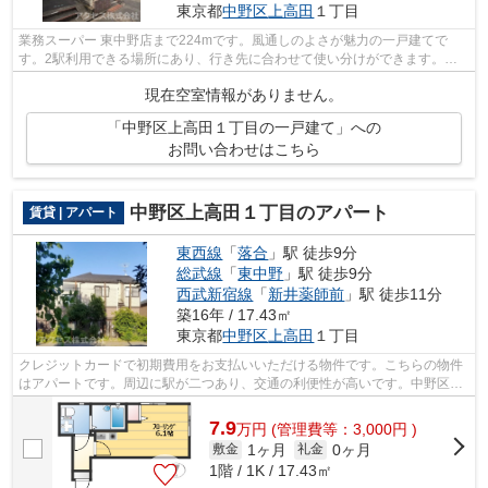
東京都
中野区
上高田
１丁目
業務スーパー 東中野店まで224mです。風通しのよさが魅力の一戸建てで
す。2駅利用できる場所にあり、行き先に合わせて使い分けができます。戸
建て物件は、室内のレイアウトの自由度も...
現在空室情報がありません。
「中野区上高田１丁目の一戸建て」への
お問い合わせはこちら
中野区上高田１丁目のアパート
賃貸 | アパート
東西線
「
落合
」駅 徒歩9分
総武線
「
東中野
」駅 徒歩9分
西武新宿線
「
新井薬師前
」駅 徒歩11分
築16年 / 17.43㎡
東京都
中野区
上高田
１丁目
クレジットカードで初期費用をお支払いいただける物件です。こちらの物件
はアパートです。周辺に駅が二つあり、交通の利便性が高いです。中野区エ
リアの賃貸情報はアクセスにお問い合...
7.9
万
円
(管理費等：3,000円 )
1ヶ月
0ヶ月
敷金
礼金
1階 / 1K / 17.43㎡