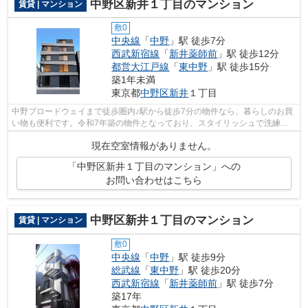
中野区新井１丁目のマンション
賃貸 | マンション
敷0
中央線
「
中野
」駅 徒歩7分
西武新宿線
「
新井薬師前
」駅 徒歩12分
都営大江戸線
「
東中野
」駅 徒歩15分
築1年未満
東京都
中野区
新井
１丁目
中野ブロードウェイまで徒歩圏内♪駅から徒歩7分の物件なら、暮らしのお買
い物も便利です。令和7年築の物件となっており、スタイリッシュで洗練さ
れた室内が魅力となっています。こちら...
現在空室情報がありません。
「中野区新井１丁目のマンション」への
お問い合わせはこちら
中野区新井１丁目のマンション
賃貸 | マンション
敷0
中央線
「
中野
」駅 徒歩9分
総武線
「
東中野
」駅 徒歩20分
西武新宿線
「
新井薬師前
」駅 徒歩7分
築17年