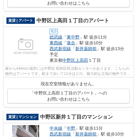
お問い合わせはこちら
中野区上高田１丁目のアパート
賃貸 | アパート
礼0
総武線
「
東中野
」駅 徒歩11分
東西線
「
落合
」駅 徒歩10分
西武新宿線
「
新井薬師前
」駅 徒歩13分
予定
東京都
中野区
上高田
１丁目
家から446mの場所には中野区 昭和区民活動センターがあります。こちらの
物件はアパートです。駅まで歩いて11分ほどの、魅力的な立地の物件です。
敷地内ごみ置き場付き物件です。アクセ...
現在空室情報がありません。
「中野区上高田１丁目のアパート」への
お問い合わせはこちら
中野区新井１丁目のマンション
賃貸 | マンション
中央線
「
中野
」駅 徒歩11分
西武新宿線
「
新井薬師前
」駅 徒歩10分