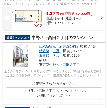
の良いアパートです。クレジットカードで初期費用がお支払いいただけるの
で、決済の手間が軽減できます。使い勝...
6.3
万
円
(管理費等：2,000円 )
1ヶ月
1ヶ月
敷金
礼金
2階 / 1R / 15.00㎡
中野区上高田２丁目のマンション
賃貸 | マンション
西武新宿線
「
新井薬師前
」駅 徒歩6分
総武線
「
中野
」駅 徒歩17分
東西線
「
落合
」駅 徒歩13分
築11年
東京都
中野区
上高田
２丁目
近くのコモディイイダ 中野店まで285mで行けます。特徴的な外観と洗練さ
れた設計の内装を持つデザイナーズ。階層差の移動も気にならないエレベー
タ付きの物件です。利便性の高い設備と...
現在空室情報がありません。
「中野区上高田２丁目のマンション」への
お問い合わせはこちら