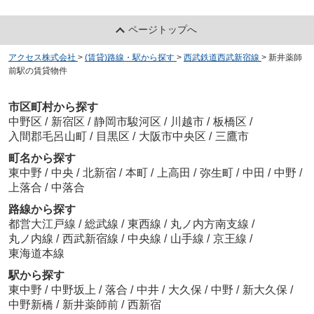
ページトップへ
アクセス株式会社
>
(賃貸)路線・駅から探す
>
西武鉄道西武新宿線
>
新井薬師
前駅の賃貸物件
市区町村から探す
中野区
/
新宿区
/
静岡市駿河区
/
川越市
/
板橋区
/
入間郡毛呂山町
/
目黒区
/
大阪市中央区
/
三鷹市
町名から探す
東中野
/
中央
/
北新宿
/
本町
/
上高田
/
弥生町
/
中田
/
中野
/
上落合
/
中落合
路線から探す
都営大江戸線
/
総武線
/
東西線
/
丸ノ内方南支線
/
丸ノ内線
/
西武新宿線
/
中央線
/
山手線
/
京王線
/
東海道本線
駅から探す
東中野
/
中野坂上
/
落合
/
中井
/
大久保
/
中野
/
新大久保
/
中野新橋
/
新井薬師前
/
西新宿