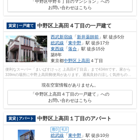
「中野区中野６丁目のマンション」への
お問い合わせはこちら
中野区上高田４丁目の一戸建て
賃貸 | 一戸建て
西武新宿線
「
新井薬師前
」駅 徒歩5分
総武線
「
東中野
」駅 徒歩17分
東西線
「
落合
」駅 徒歩15分
築8年
東京都
中野区
上高田
４丁目
便利なスーパー「まいばすけっと 上高田4丁目店」まで434mです。家から
339mの場所に中野上高田郵便局があります。通風良好の涼しく気持ちの良
い空間をご提供いたします。アクセスが中...
現在空室情報がありません。
「中野区上高田４丁目の一戸建て」への
お問い合わせはこちら
中野区上高田１丁目のアパート
賃貸 | アパート
敷0
礼0
総武線
「
東中野
」駅 徒歩10分