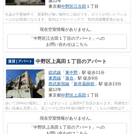
築22年
東京都
中野区
江古田
１丁目
礼金が不要物件で、更新料が無い物件のご紹介です。ロフトが付いたワンル
ームのお部屋になります。室内はフローリングで、室内洗濯機置場があるの
もポイント。ロフトには収納も付いて...
現在空室情報がありません。
「中野区江古田１丁目のアパート」への
お問い合わせはこちら
中野区上高田１丁目のアパート
賃貸 | アパート
総武線
「
東中野
」駅 徒歩11分
東西線
「
落合
」駅 徒歩9分
西武新宿線
「
新井薬師前
」駅 徒歩13分
築12年
東京都
中野区
上高田
１丁目
歩いて284mの場所に、まいばすけっと 上高田4丁目店があります。利便性の
高い設備も充実した、高ニーズな2014年築の物件です。こちらの物件はアパ
ートです。より多くの不動産情報をお...
現在空室情報がありません。
「中野区上高田１丁目のアパート」への
お問い合わせはこちら