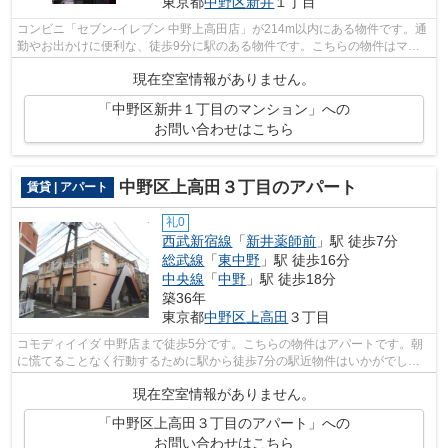
東京都
中野区
新井
１丁目
コンビニ「セブン‐イレブン 中野上高田店」が214m以内にある物件です。通
勤やお出かけに便利な、徒歩9分に駅のある物件です。こちらの物件はマン
ションです。アクセスで紹介する、中野...
現在空室情報がありません。
「中野区新井１丁目のマンション」への
お問い合わせはこちら
中野区上高田３丁目のアパート
賃貸 | アパート
礼0
西武新宿線
「
新井薬師前
」駅 徒歩7分
総武線
「
東中野
」駅 徒歩16分
中央線
「
中野
」駅 徒歩18分
築36年
東京都
中野区
上高田
３丁目
コモディイイダ 中野店まで徒歩5分です。こちらの物件はアパートです。朝
に慌てることなく行動するために駅から徒歩7分の駅近物件はいかがでしょ
うか。敷地内にごみ置き場があるので、...
現在空室情報がありません。
「中野区上高田３丁目のアパート」への
お問い合わせはこちら