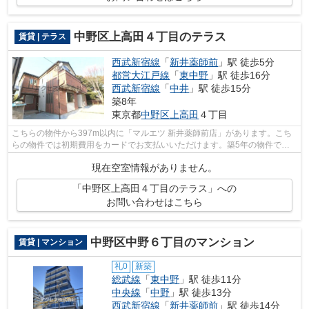
中野区上高田４丁目のテラス
賃貸 | テラス
西武新宿線
「
新井薬師前
」駅 徒歩5分
都営大江戸線
「
東中野
」駅 徒歩16分
西武新宿線
「
中井
」駅 徒歩15分
築8年
東京都
中野区
上高田
４丁目
こちらの物件から397m以内に「マルエツ 新井薬師前店」があります。こち
らの物件では初期費用をカードでお支払いいただけます。築5年の物件で充
実した毎日を過ごしませんか。3駅利用可...
現在空室情報がありません。
「中野区上高田４丁目のテラス」への
お問い合わせはこちら
中野区中野６丁目のマンション
賃貸 | マンション
礼0
新築
総武線
「
東中野
」駅 徒歩11分
中央線
「
中野
」駅 徒歩13分
西武新宿線
「
新井薬師前
」駅 徒歩14分