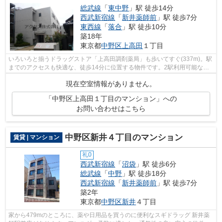
総武線
「
東中野
」駅 徒歩14分
西武新宿線
「
新井薬師前
」駅 徒歩7分
東西線
「
落合
」駅 徒歩10分
築18年
東京都
中野区
上高田
１丁目
いろいろと揃うドラッグストア「上高田調剤薬局」も歩いてすぐ(337m)。駅
までのアクセスも快適な、徒歩14分に位置する物件です。2駅利用可能なの
で、どこに行くにも便利です。アクセス...
現在空室情報がありません。
「中野区上高田１丁目のマンション」への
お問い合わせはこちら
中野区新井４丁目のマンション
賃貸 | マンション
礼0
西武新宿線
「
沼袋
」駅 徒歩6分
総武線
「
中野
」駅 徒歩18分
西武新宿線
「
新井薬師前
」駅 徒歩7分
築2年
東京都
中野区
新井
４丁目
家から479mのところに、薬や日用品を買うのに便利なスギドラッグ 新井薬