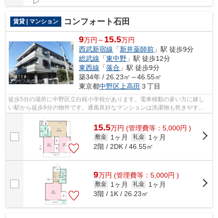
コンフォート石田
賃貸 | マンション
9
15.5
万円～
万円
西武新宿線
「
新井薬師前
」駅 徒歩9分
総武線
「
東中野
」駅 徒歩12分
東西線
「
落合
」駅 徒歩9分
築34年 / 26.23㎡～46.55㎡
東京都
中野区
上高田
３丁目
徒歩5分の場所に中野区立白桜小学校があります。電車移動の多い方に嬉し
い駅から徒歩9分の物件です。通風良好なマンションは洗濯物も乾きやすく
なっています。こちらの物件はマンショ...
15.5
万
円
(管理費等：5,000円 )
1ヶ月
1ヶ月
敷金
礼金
2階 / 2DK / 46.55㎡
9
万
円
(管理費等：5,000円 )
1ヶ月
1ヶ月
敷金
礼金
3階 / 1K / 26.23㎡