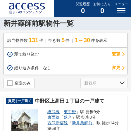
閲覧履歴
お気に入り
メニュー
0
0
新井薬師前駅物件一覧
131
5
1～30
該当物件数
件
空き数
件
件を表示
駅で絞り込む
変更
変更
絞り込み条件：
なし
空室のみ
中野区上高田１丁目の一戸建て
賃貸 | 一戸建て
総武線
「
東中野
」駅 徒歩9分
東西線
「
落合
」駅 徒歩8分
西武新宿線
「
新井薬師前
」駅 徒歩14分
築59年