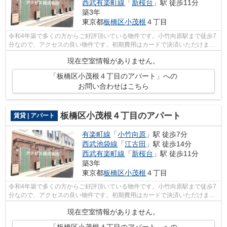
西武有楽町線
「
新桜台
」駅 徒歩11分
築3年
東京都
板橋区
小茂根
４丁目
令和4年築で多くの方からご好評頂いている物件です。小竹向原駅まで徒歩7
分なので、アクセスの良い物件です。初期費用はカードで決済いただけま
す。いつでも快適空間を味わえる通風良...
現在空室情報がありません。
「板橋区小茂根４丁目のアパート」への
お問い合わせはこちら
板橋区小茂根４丁目のアパート
賃貸 | アパート
有楽町線
「
小竹向原
」駅 徒歩7分
西武池袋線
「
江古田
」駅 徒歩14分
西武有楽町線
「
新桜台
」駅 徒歩11分
築3年
東京都
板橋区
小茂根
４丁目
令和4年築で多くの方からご好評頂いている物件です。小竹向原駅まで徒歩7
分なので、アクセスの良い物件です。初期費用はカードで決済いただけま
す。いつでも快適空間を味わえる通風良...
現在空室情報がありません。