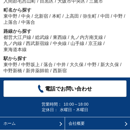
入間郡毛呂山町
/
目黒区
/
大阪市中央区
/
三鷹市
町名から探す
東中野
/
中央
/
北新宿
/
本町
/
上高田
/
弥生町
/
中田
/
中野
/
上落合
/
中落合
路線から探す
都営大江戸線
/
総武線
/
東西線
/
丸ノ内方南支線
/
丸ノ内線
/
西武新宿線
/
中央線
/
山手線
/
京王線
/
東海道本線
駅から探す
東中野
/
中野坂上
/
落合
/
中井
/
大久保
/
中野
/
新大久保
/
中野新橋
/
新井薬師前
/
西新宿
電話でお問い合わせ
営業時間：
10:00～18:00
定休日：
水曜日・木曜日
ホーム
会社概要