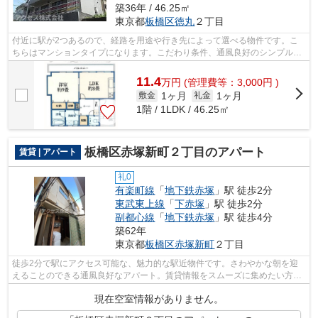
築36年 / 46.25㎡
東京都
板橋区
徳丸
２丁目
付近に駅が2つあるので、経路を用途や行き先によって選べる物件です。こ
ちらはマンションタイプになります。こだわり条件、通風良好のシンプルな
作りのマンションです。気分が落ちた時...
11.4
万
円
(管理費等：3,000円 )
1ヶ月
1ヶ月
敷金
礼金
1階 / 1LDK / 46.25㎡
板橋区赤塚新町２丁目のアパート
賃貸 | アパート
礼0
有楽町線
「
地下鉄赤塚
」駅 徒歩2分
東武東上線
「
下赤塚
」駅 徒歩2分
副都心線
「
地下鉄赤塚
」駅 徒歩4分
築62年
東京都
板橋区
赤塚新町
２丁目
徒歩2分で駅にアクセス可能な、魅力的な駅近物件です。さわやかな朝を迎
えることのできる通風良好なアパート。賃貸情報をスムーズに集めたい方
は、info@access-japan.tokyoまでご連絡...
現在空室情報がありません。