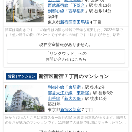
西武新宿線
「
下落合
」駅 徒歩13分
副都心線
「
西早稲田
」駅 徒歩14分
築3年
東京都
新宿区
高田馬場
４丁目
洋室は南向きです！この物件は内観も綺麗で設備も充実した、2022年築で
す！使い勝手の良いアパートでイチオシの物件です！駅まで5分と、駅近で
アクセスも良好な物件です！あなたの希望...
現在空室情報がありません。
「リンクウッド」への
お問い合わせはこちら
新宿区新宿７丁目のマンション
賃貸 | マンション
副都心線
「
東新宿
」駅 徒歩2分
都営大江戸線
「
東新宿
」駅 徒歩6分
山手線
「
新大久保
」駅 徒歩11分
築21年
東京都
新宿区
新宿
７丁目
家から76mのところに東京スター銀行ATM 三徳 新宿本店があります。陽当り
の良さが魅力のマンションです。11階建ての建物で地域にマッチしたマンシ
ョン。眺望良好なマンションはこちら...