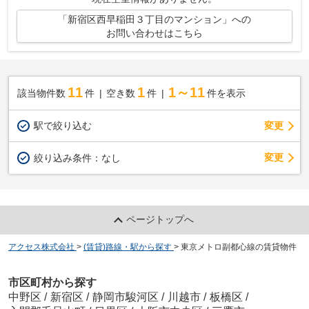
「新宿区西早稲田３丁目のマンション」への
お問い合わせはこちら
11
1
1～11
該当物件数
件
空き数
件
件を表示
駅で絞り込む
変更
変更
絞り込み条件：
なし
ページトップへ
アクセス株式会社
>
(賃貸)路線・駅から探す
>
東京メトロ副都心線の賃貸物件
市区町村から探す
中野区
/
新宿区
/
静岡市駿河区
/
川越市
/
板橋区
/