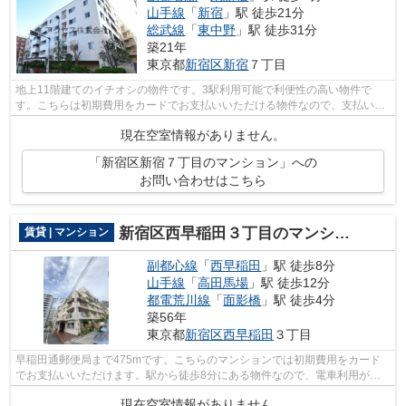
山手線
「
新宿
」駅 徒歩21分
総武線
「
東中野
」駅 徒歩31分
築21年
東京都
新宿区
新宿
７丁目
地上11階建てのイチオシの物件です。3駅利用可能で利便性の高い物件で
す。こちらは初期費用をカードでお支払いいただける物件なので、支払い手
続きの手間が省けます。こちらの物件はマ...
現在空室情報がありません。
「新宿区新宿７丁目のマンション」への
お問い合わせはこちら
新宿区西早稲田３丁目のマンション
賃貸 | マンション
副都心線
「
西早稲田
」駅 徒歩8分
山手線
「
高田馬場
」駅 徒歩12分
都電荒川線
「
面影橋
」駅 徒歩4分
築56年
東京都
新宿区
西早稲田
３丁目
早稲田通郵便局まで475mです。こちらのマンションでは初期費用をカード
でお支払いいただけます。駅から徒歩8分にある物件なので、電車利用が多
い方にオススメです。防犯対策の行き届い...
現在空室情報がありません。