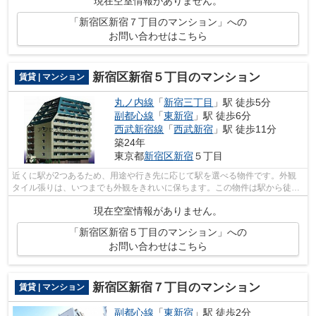
現在空室情報がありません。
「新宿区新宿７丁目のマンション」への
お問い合わせはこちら
新宿区新宿５丁目のマンション
賃貸 | マンション
丸ノ内線
「
新宿三丁目
」駅 徒歩5分
副都心線
「
東新宿
」駅 徒歩6分
西武新宿線
「
西武新宿
」駅 徒歩11分
築24年
東京都
新宿区
新宿
５丁目
近くに駅が2つあるため、用途や行き先に応じて駅を選べる物件です。外観
タイル張りは、いつまでも外観をきれいに保ちます。この物件は駅から徒歩
5分の物件です。丸ノ内線新宿三丁目周...
現在空室情報がありません。
「新宿区新宿５丁目のマンション」への
お問い合わせはこちら
新宿区新宿７丁目のマンション
賃貸 | マンション
副都心線
「
東新宿
」駅 徒歩2分