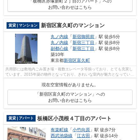
「板橋区赤塚新町２丁目のアパート」への
お問い合わせはこちら
新宿区富久町のマンション
賃貸 | マンション
丸ノ内線
「
新宿御苑前
」駅 徒歩5分
丸ノ内線
「
新宿三丁目
」駅 徒歩8分
副都心線
「
新宿三丁目
」駅 徒歩8分
築10年
東京都
新宿区
富久町
共用部には敷地内ごみ置き場・複数エレベータ等揃っており、とても充実し
ています。2015年築の物件となっており、きれいな室内が魅力となっていま
す。プライバシーが確保しやすく開放...
現在空室情報がありません。
「新宿区富久町のマンション」への
お問い合わせはこちら
板橋区小茂根４丁目のアパート
賃貸 | アパート
有楽町線
「
小竹向原
」駅 徒歩7分
西武池袋線
「
江古田
」駅 徒歩14分