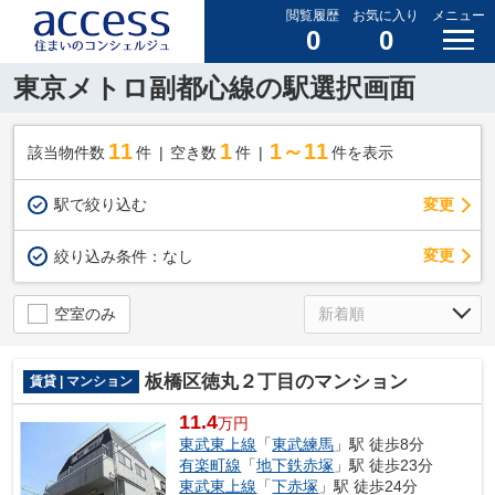
閲覧履歴
お気に入り
メニュー
0
0
東京メトロ副都心線の駅選択画面
11
1
1～11
該当物件数
件
空き数
件
件を表示
駅で絞り込む
変更
変更
絞り込み条件：
なし
空室のみ
板橋区徳丸２丁目のマンション
賃貸 | マンション
11.4
万円
東武東上線
「
東武練馬
」駅 徒歩8分
有楽町線
「
地下鉄赤塚
」駅 徒歩23分
東武東上線
「
下赤塚
」駅 徒歩24分