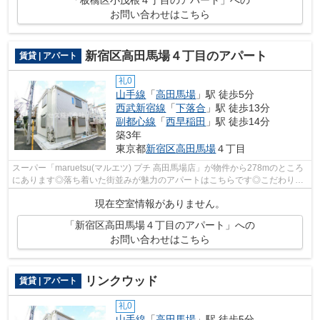
「板橋区小茂根４丁目のアパート」への
お問い合わせはこちら
新宿区高田馬場４丁目のアパート
賃貸 | アパート
礼0
山手線
「
高田馬場
」駅 徒歩5分
西武新宿線
「
下落合
」駅 徒歩13分
副都心線
「
西早稲田
」駅 徒歩14分
築3年
東京都
新宿区
高田馬場
４丁目
スーパー「maruetsu(マルエツ) プチ 高田馬場店」が物件から278mのところ
にあります◎落ち着いた街並みが魅力のアパートはこちらです◎こだわり条
件、通風良好のシンプルな作りの物件で...
現在空室情報がありません。
「新宿区高田馬場４丁目のアパート」への
お問い合わせはこちら
リンクウッド
賃貸 | アパート
礼0
山手線
「
高田馬場
」駅 徒歩5分