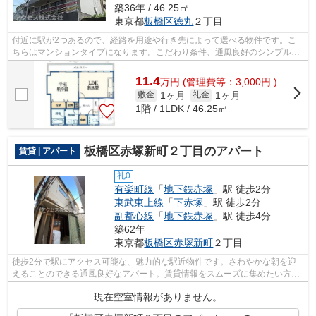
築36年 / 46.25㎡
東京都
板橋区
徳丸
２丁目
付近に駅が2つあるので、経路を用途や行き先によって選べる物件です。こ
ちらはマンションタイプになります。こだわり条件、通風良好のシンプルな
作りのマンションです。気分が落ちた時...
11.4
万
円
(管理費等：3,000円 )
1ヶ月
1ヶ月
敷金
礼金
1階 / 1LDK / 46.25㎡
板橋区赤塚新町２丁目のアパート
賃貸 | アパート
礼0
有楽町線
「
地下鉄赤塚
」駅 徒歩2分
東武東上線
「
下赤塚
」駅 徒歩2分
副都心線
「
地下鉄赤塚
」駅 徒歩4分
築62年
東京都
板橋区
赤塚新町
２丁目
徒歩2分で駅にアクセス可能な、魅力的な駅近物件です。さわやかな朝を迎
えることのできる通風良好なアパート。賃貸情報をスムーズに集めたい方
は、info@access-japan.tokyoまでご連絡...
現在空室情報がありません。