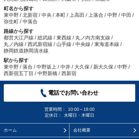
町名から探す
東中野
/
北新宿
/
中央
/
本町
/
上高田
/
上落合
/
中野
/
中田
/
弥生町
/
中落合
路線から探す
都営大江戸線
/
総武線
/
東西線
/
丸ノ内方南支線
/
丸ノ内線
/
西武新宿線
/
山手線
/
中央線
/
東海道本線
/
静岡鉄道静岡清水線
駅から探す
東中野
/
落合
/
中野坂上
/
中井
/
大久保
/
新大久保
/
中野
/
西新宿五丁目
/
中野新橋
/
西新宿
電話でお問い合わせ
営業時間：
10:00～18:00
定休日：
水曜日・木曜日
ホーム
会社概要