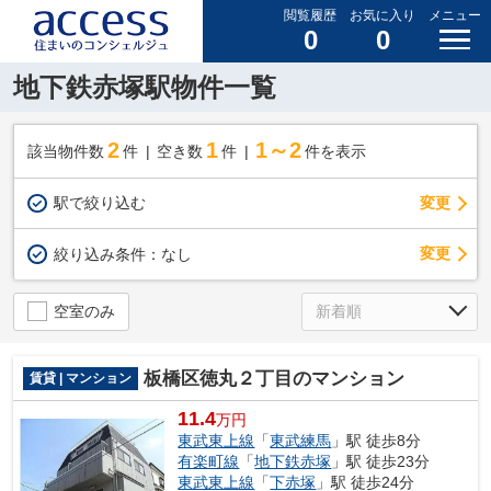
閲覧履歴
お気に入り
メニュー
0
0
地下鉄赤塚駅物件一覧
2
1
1～2
該当物件数
件
空き数
件
件を表示
駅で絞り込む
変更
変更
絞り込み条件：
なし
空室のみ
板橋区徳丸２丁目のマンション
賃貸 | マンション
11.4
万円
東武東上線
「
東武練馬
」駅 徒歩8分
有楽町線
「
地下鉄赤塚
」駅 徒歩23分
東武東上線
「
下赤塚
」駅 徒歩24分