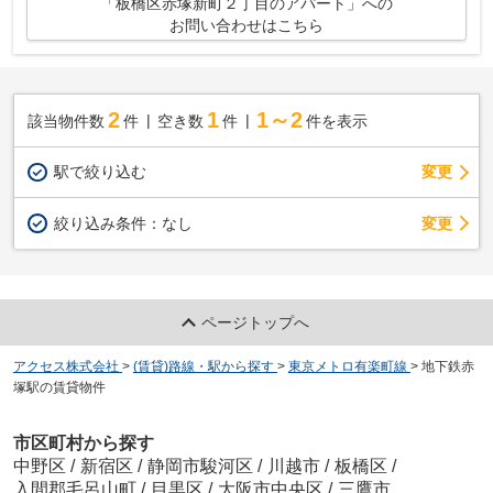
「板橋区赤塚新町２丁目のアパート」への
お問い合わせはこちら
2
1
1～2
該当物件数
件
空き数
件
件を表示
駅で絞り込む
変更
変更
絞り込み条件：
なし
ページトップへ
アクセス株式会社
>
(賃貸)路線・駅から探す
>
東京メトロ有楽町線
>
地下鉄赤
塚駅の賃貸物件
市区町村から探す
中野区
/
新宿区
/
静岡市駿河区
/
川越市
/
板橋区
/
入間郡毛呂山町
/
目黒区
/
大阪市中央区
/
三鷹市