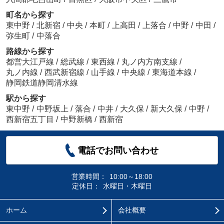
町名から探す
東中野
/
北新宿
/
中央
/
本町
/
上高田
/
上落合
/
中野
/
中田
/
弥生町
/
中落合
路線から探す
都営大江戸線
/
総武線
/
東西線
/
丸ノ内方南支線
/
丸ノ内線
/
西武新宿線
/
山手線
/
中央線
/
東海道本線
/
静岡鉄道静岡清水線
駅から探す
東中野
/
中野坂上
/
落合
/
中井
/
大久保
/
新大久保
/
中野
/
西新宿五丁目
/
中野新橋
/
西新宿
電話でお問い合わせ
営業時間：
10:00～18:00
定休日：
水曜日・木曜日
ホーム
会社概要