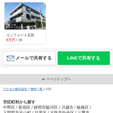
コンフォート石田
9
万
円
/ 1K
メールで共有する
LINEで共有する
ページトップへ
アクセス株式会社
>
物件一覧
>
103
市区町村から探す
中野区
/
新宿区
/
静岡市駿河区
/
川越市
/
板橋区
/
入間郡毛呂山町
/
目黒区
/
大阪市中央区
/
三鷹市