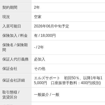
契約期間
2年
現況
空家
入居可能日
2026年06月中旬予定
保険加入 / 料金
有 / 18,000円
保険名 / 保険期
- / 2年
間
保証人代行義務
必加入
保証会社
その他
エルズサポート 初回50％、以降1年毎1
保証会社詳細
5,000円 口座振替手数料：400円(税別)
取引態様 /
一般媒介 / 一般
賃貸区分