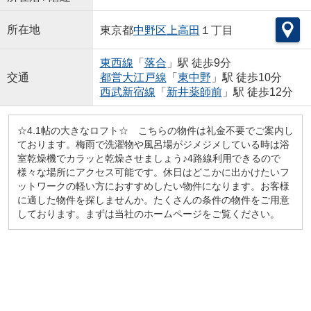
所在地
東京都
中野区
上高田
１丁目
東西線
「
落合
」駅 徒歩9分
交通
都営大江戸線
「
東中野
」駅 徒歩10分
西武新宿線
「
新井薬師前
」駅 徒歩12分
☆4.1帖の大きなロフト☆ こちらの物件は礼金不要でご案内し
ております。梅雨で洗濯物や風呂場がジメジメしている時は浴
室乾燥機でカラッと乾燥させましょう♪4路線利用できるので
様々な場所にアクセス可能です。休日はどこかに出かけたいフ
ットワークの軽い方におすすめしたい物件になります。お客様
に適した物件を探しませんか。たくさんの条件の物件をご用意
しております。まずは当社のホームページをご覧ください。