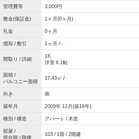
管理費等
3,000円
敷金(保証金)
1ヶ月(0ヶ月)
礼金
0ヶ月
償却 / 敷引
1ヶ月 / -
1K
間取り / 詳細
洋室 6.1帖
面積 /
17.43㎡ / -
バルコニー面積
向き
南
築年月
2009年 12月(築16年)
種別 / 構造
アパート / 木造
部屋 /
103 / 1階 / 2階建
所在階 / 階建