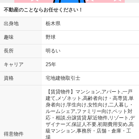
不動産のことならお任せください！
出身地
栃木県
趣味
野球
長所
明るい
キャリア
25年
資格
宅地建物取引士
【賃貸物件】マンション,アパート,一戸
建て,メゾネット,高齢者向け・高専賃,単
身者向け,学生向け,女性向け,二人暮し・
ルームシェア,ファミリー向け,ペット対
応・相談,分譲賃貸,駅近物件,リゾート,デ
ザイナーズ,保証人不要,初期費用安め,高
級マンション,事務所・店舗・倉庫・工
得意物件
場