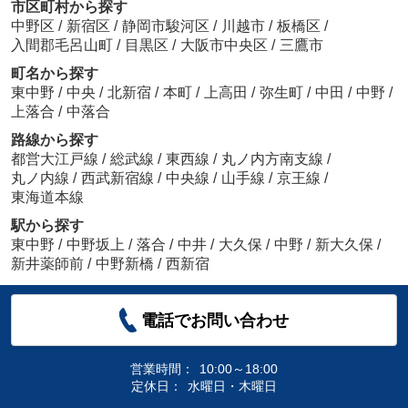
市区町村から探す
中野区
/
新宿区
/
静岡市駿河区
/
川越市
/
板橋区
/
入間郡毛呂山町
/
目黒区
/
大阪市中央区
/
三鷹市
町名から探す
東中野
/
中央
/
北新宿
/
本町
/
上高田
/
弥生町
/
中田
/
中野
/
上落合
/
中落合
路線から探す
都営大江戸線
/
総武線
/
東西線
/
丸ノ内方南支線
/
丸ノ内線
/
西武新宿線
/
中央線
/
山手線
/
京王線
/
東海道本線
駅から探す
東中野
/
中野坂上
/
落合
/
中井
/
大久保
/
中野
/
新大久保
/
新井薬師前
/
中野新橋
/
西新宿
電話でお問い合わせ
営業時間：
10:00～18:00
定休日：
水曜日・木曜日