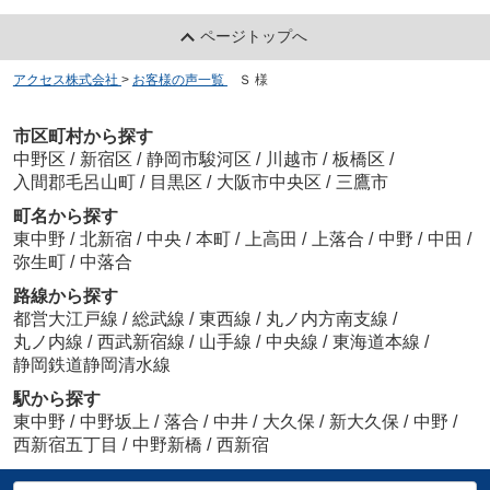
ページトップへ
アクセス株式会社
>
お客様の声一覧
>
Ｓ 様
市区町村から探す
中野区
/
新宿区
/
静岡市駿河区
/
川越市
/
板橋区
/
入間郡毛呂山町
/
目黒区
/
大阪市中央区
/
三鷹市
町名から探す
東中野
/
北新宿
/
中央
/
本町
/
上高田
/
上落合
/
中野
/
中田
/
弥生町
/
中落合
路線から探す
都営大江戸線
/
総武線
/
東西線
/
丸ノ内方南支線
/
丸ノ内線
/
西武新宿線
/
山手線
/
中央線
/
東海道本線
/
静岡鉄道静岡清水線
駅から探す
東中野
/
中野坂上
/
落合
/
中井
/
大久保
/
新大久保
/
中野
/
西新宿五丁目
/
中野新橋
/
西新宿