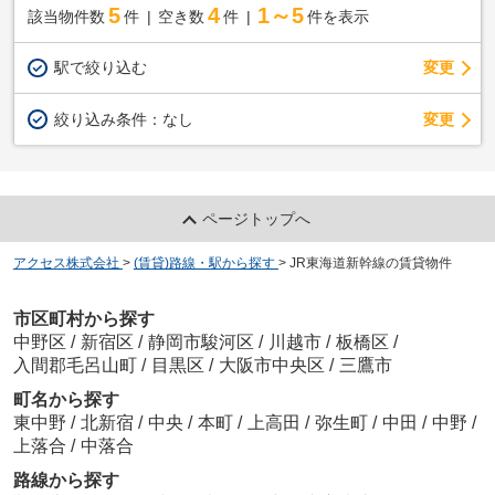
5
4
1～5
該当物件数
件
空き数
件
件を表示
駅で絞り込む
変更
変更
絞り込み条件：
なし
ページトップへ
アクセス株式会社
>
(賃貸)路線・駅から探す
>
JR東海道新幹線の賃貸物件
市区町村から探す
中野区
/
新宿区
/
静岡市駿河区
/
川越市
/
板橋区
/
入間郡毛呂山町
/
目黒区
/
大阪市中央区
/
三鷹市
町名から探す
東中野
/
北新宿
/
中央
/
本町
/
上高田
/
弥生町
/
中田
/
中野
/
上落合
/
中落合
路線から探す