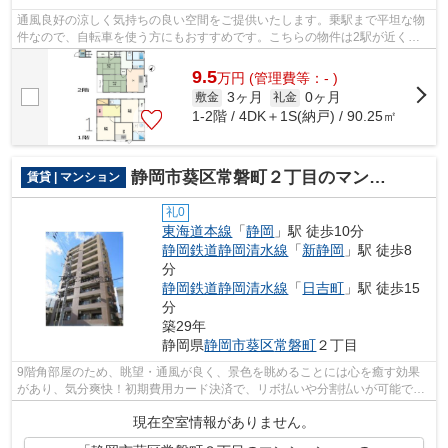
通風良好の涼しく気持ちの良い空間をご提供いたします。乗駅まで平坦な物
件なので、自転車を使う方にもおすすめです。こちらの物件は2駅が近くに
あり便利です。現在東海道本線静岡周辺...
9.5
万
円
(管理費等：- )
3ヶ月
0ヶ月
敷金
礼金
1-2階 / 4DK＋1S(納戸) / 90.25㎡
静岡市葵区常磐町２丁目のマンション
賃貸 | マンション
礼0
東海道本線
「
静岡
」駅 徒歩10分
静岡鉄道静岡清水線
「
新静岡
」駅 徒歩8
分
静岡鉄道静岡清水線
「
日吉町
」駅 徒歩15
分
築29年
静岡県
静岡市葵区
常磐町
２丁目
9階角部屋のため、眺望・通風が良く、景色を眺めることには心を癒す効果
があり、気分爽快！初期費用カード決済で、リボ払いや分割払いが可能で
す。外観タイル張りは耐久性に優れ、管理...
現在空室情報がありません。