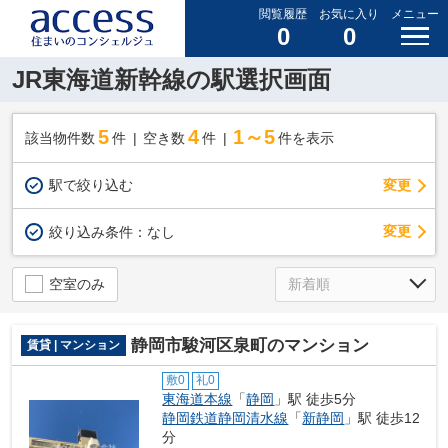
閲覧履歴
お気に入り
メニュー
0
0
JR東海道新幹線の駅選択画面
5
4
1～5
該当物件数
件
空き数
件
件を表示
駅で絞り込む
変更
変更
絞り込み条件：
なし
空室のみ
静岡市駿河区泉町のマンション
賃貸 | マンション
敷0
礼0
東海道本線
「
静岡
」駅 徒歩5分
静岡鉄道静岡清水線
「
新静岡
」駅 徒歩12
分