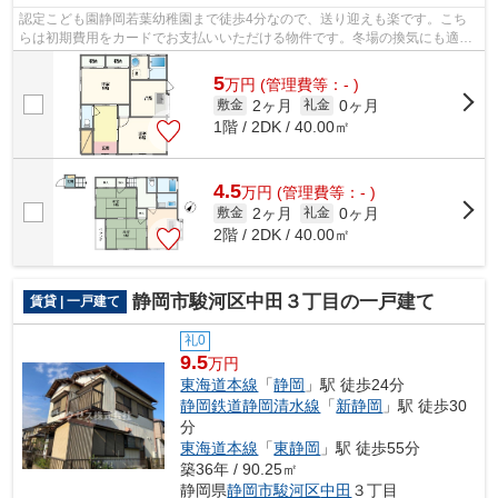
認定こども園静岡若葉幼稚園まで徒歩4分なので、送り迎えも楽です。こち
らは初期費用をカードでお支払いいただける物件です。冬場の換気にも適し
た、風通しの良い湿気が溜まりにくい物...
5
万
円
(管理費等：- )
2ヶ月
0ヶ月
敷金
礼金
1階 / 2DK / 40.00㎡
4.5
万
円
(管理費等：- )
2ヶ月
0ヶ月
敷金
礼金
2階 / 2DK / 40.00㎡
静岡市駿河区中田３丁目の一戸建て
賃貸 | 一戸建て
礼0
9.5
万円
東海道本線
「
静岡
」駅 徒歩24分
静岡鉄道静岡清水線
「
新静岡
」駅 徒歩30
分
東海道本線
「
東静岡
」駅 徒歩55分
築36年 / 90.25㎡
静岡県
静岡市駿河区
中田
３丁目