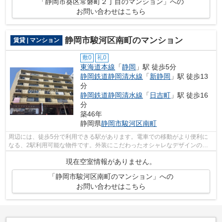
「静岡市葵区常磐町２丁目のマンション」への
お問い合わせはこちら
静岡市駿河区南町のマンション
賃貸 | マンション
敷0
礼0
東海道本線
「
静岡
」駅 徒歩5分
静岡鉄道静岡清水線
「
新静岡
」駅 徒歩13
分
静岡鉄道静岡清水線
「
日吉町
」駅 徒歩16
分
築46年
静岡県
静岡市駿河区
南町
周辺には、徒歩5分で利用できる駅があります。電車での移動がより便利に
なる、2駅利用可能な物件です。外装にこだわったオシャレなデザインのマ
ンションです。陽当りも良いので、清々...
現在空室情報がありません。
「静岡市駿河区南町のマンション」への
お問い合わせはこちら