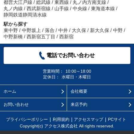
都営大江戸線
/
総武線
/
東西線
/
丸ノ内方南支線
/
丸ノ内線
/
西武新宿線
/
山手線
/
中央線
/
東海道本線
/
静岡鉄道静岡清水線
駅から探す
東中野
/
中野坂上
/
落合
/
中井
/
大久保
/
新大久保
/
中野
/
中野新橋
/
西新宿五丁目
/
西新宿
電話でお問い合わせ
営業時間：
10:00～18:00
定休日：
水曜日・木曜日
ホーム
会社概要
お問い合わせ
来店予約
プライバシーポリシー
利用規約
アクセスマップ
PCサイト
Copyright(c) アクセス株式会社 All rights reserved.