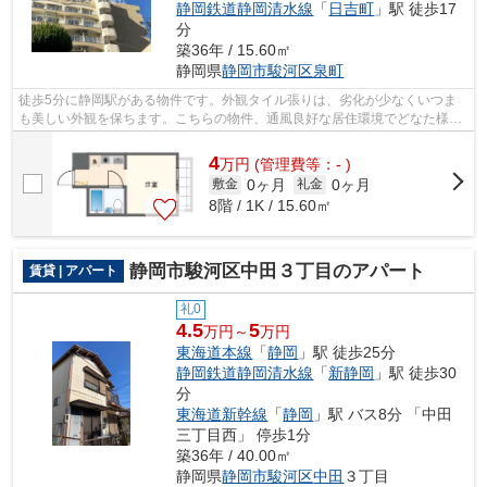
静岡鉄道静岡清水線
「
日吉町
」駅 徒歩17
分
築36年 / 15.60㎡
静岡県
静岡市駿河区
泉町
徒歩5分に静岡駅がある物件です。外観タイル張りは、劣化が少なくいつま
も美しい外観を保ちます。こちらの物件、通風良好な居住環境でどなた様の
健康にも良いおすすめの物件です。眺望...
4
万
円
(管理費等：- )
0ヶ月
0ヶ月
敷金
礼金
8階 / 1K / 15.60㎡
静岡市駿河区中田３丁目のアパート
賃貸 | アパート
礼0
4.5
5
万円～
万円
東海道本線
「
静岡
」駅 徒歩25分
静岡鉄道静岡清水線
「
新静岡
」駅 徒歩30
分
東海道新幹線
「
静岡
」駅 バス8分 「中田
三丁目西」 停歩1分
築36年 / 40.00㎡
静岡県
静岡市駿河区
中田
３丁目