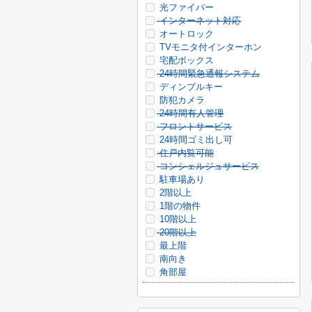
光ファイバー
インターネット対応
オートロック
TVモニタ付インターホン
宅配ボックス
24時間緊急通報システム
ディンプルキー
防犯カメラ
24時間有人管理
フロントサービス
24時間ゴミ出し可
住戸内覧可能
コンシェルジュサービス
駐車場あり
2階以上
1階の物件
10階以上
20階以上
最上階
南向き
角部屋