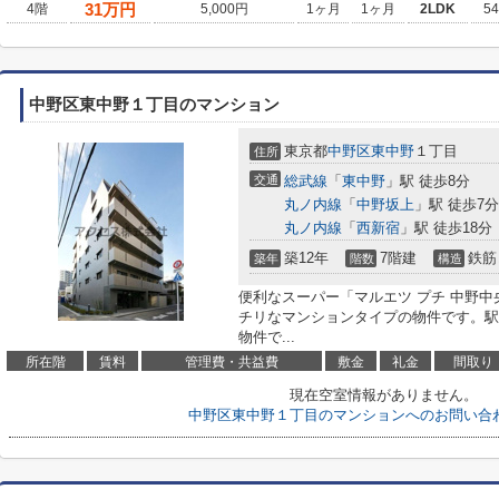
31
万円
4階
5,000円
1ヶ月
1ヶ月
2LDK
5
中野区東中野１丁目のマンション
東京都
中野区
東中野
１丁目
住所
交通
総武線
「
東中野
」駅 徒歩8分
丸ノ内線
「
中野坂上
」駅 徒歩7分
丸ノ内線
「
西新宿
」駅 徒歩18分
築12年
7階建
鉄筋
築年
階数
構造
便利なスーパー「マルエツ プチ 中野中
チリなマンションタイプの物件です。駅
物件で...
所在階
賃料
管理費・共益費
敷金
礼金
間取り
現在空室情報がありません。
中野区東中野１丁目のマンションへのお問い合