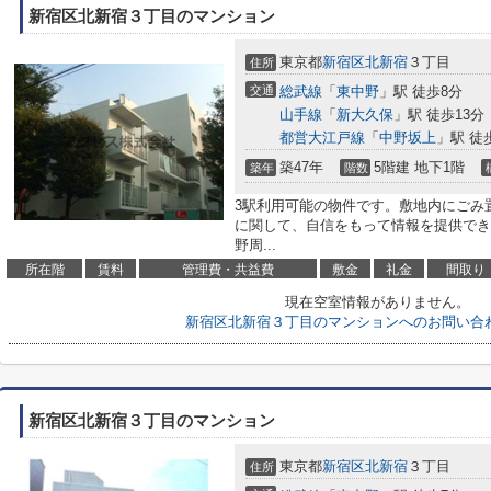
新宿区北新宿３丁目のマンション
東京都
新宿区
北新宿
３丁目
住所
交通
総武線
「
東中野
」駅 徒歩8分
山手線
「
新大久保
」駅 徒歩13分
都営大江戸線
「
中野坂上
」駅 徒
築47年
5階建 地下1階
築年
階数
3駅利用可能の物件です。敷地内にごみ
に関して、自信をもって情報を提供でき
野周...
所在階
賃料
管理費・共益費
敷金
礼金
間取り
現在空室情報がありません。
新宿区北新宿３丁目のマンションへのお問い合
新宿区北新宿３丁目のマンション
東京都
新宿区
北新宿
３丁目
住所