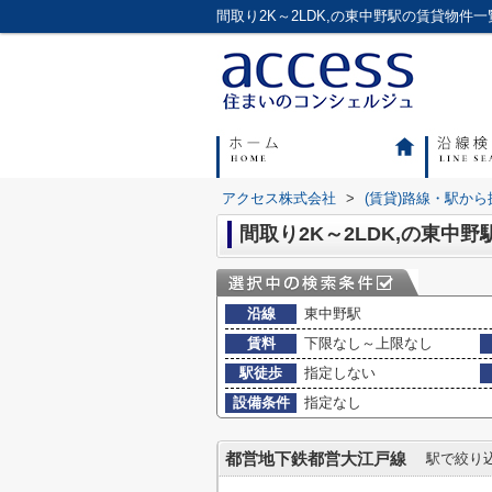
アクセス株式会社
>
(賃貸)路線・駅から
間取り2K～2LDK,の東中
沿線
東中野駅
賃料
下限なし～上限なし
駅徒歩
指定しない
設備条件
指定なし
都営地下鉄都営大江戸線
駅で絞り