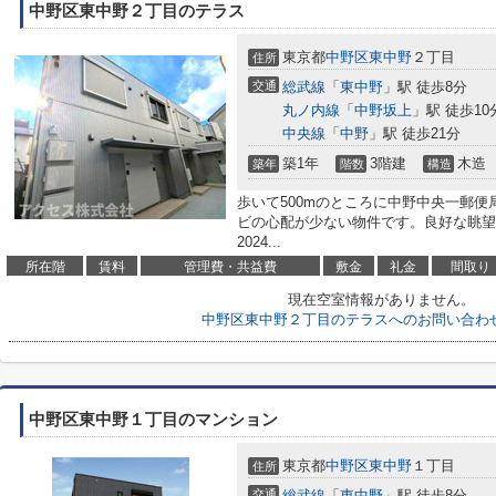
中野区東中野２丁目のテラス
東京都
中野区
東中野
２丁目
住所
交通
総武線
「
東中野
」駅 徒歩8分
丸ノ内線
「
中野坂上
」駅 徒歩10
中央線
「
中野
」駅 徒歩21分
築1年
3階建
木造
築年
階数
構造
歩いて500mのところに中野中央一郵
ビの心配が少ない物件です。良好な眺望
2024...
所在階
賃料
管理費・共益費
敷金
礼金
間取り
現在空室情報がありません。
中野区東中野２丁目のテラスへのお問い合わ
中野区東中野１丁目のマンション
東京都
中野区
東中野
１丁目
住所
交通
総武線
「
東中野
」駅 徒歩8分