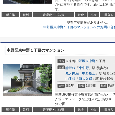
7分に立地する物件です。2駅以上利用
す。...
所在階
賃料
管理費・共益費
敷金
礼金
間取り
現在空室情報がありません。
中野区東中野１丁目のマンションへのお問い合
中野区東中野１丁目のマンション
東京都
中野区
東中野
１丁目
住所
交通
総武線
「
東中野
」駅 徒歩2分
丸ノ内線
「
中野坂上
」駅 徒歩12
山手線
「
新大久保
」駅 徒歩19分
築1年
12階建
鉄筋
築年
階数
構造
三菱UFJ銀行東中野支店が457mのと
き場・エレベータなど様々な設備やサー
分で駅...
所在階
賃料
管理費・共益費
敷金
礼金
間取り