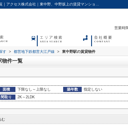
間取り2K～2LDK,の東中野駅の賃貸物件一覧｜アクセス株式会社｜東中野、中野坂上の賃貸マンションやアパートに強い不動産会社
営業時間：
探す
>
都営地下鉄都営大江戸線
>
東中野駅の賃貸物件
野駅物件一覧
面積
下限なし～上限なし
築年数
指定しない
間取り
2K～2LDK
込む