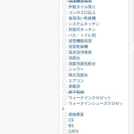
洗濯機置場有
外観タイル張り
コンロ２口以上
食器洗い乾燥機
システムキッチン
対面式キッチン
バス・トイレ別
追焚機能浴室
浴室乾燥機
温水洗浄便座
洗面台
洗髪洗面化粧台
シャワー
独立洗面台
エアコン
床暖房
床下収納
ウォークインクロゼット
ウォークインシューズクロゼッ
ト
収納豊富
CS
BS
CATV