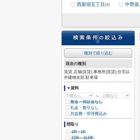
西新宿五丁目
中野坂
(4)
種別で絞り込む
現在の種別
賃貸,店舗(賃貸),事務所(賃貸),住宅以
外建物全部,駐車場
▼賃料
～
敷金・保証金なし
礼金・敷引なし
共益費・管理費込み
間取り
1R～1K
1DK～1LDK