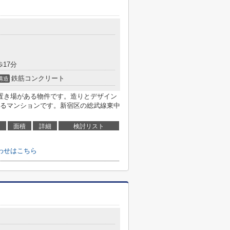
歩17分
鉄筋コンクリート
構造
置き場がある物件です。造りとデザイン
るマンションです。新宿区の総武線東中
面積
詳細
検討リスト
わせはこちら