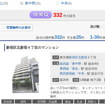
上
東中野
中井
(20)
(25)
(6)
332
件が該当
並び順：
空室物件のみ表示
332
25
1-30
該当公開件数
件 空き数
件
件
新宿区北新宿４丁目のマンション
東京都
新宿区
北新宿
４丁目
住所
交通
総武線
「
東中野
」駅 徒歩4分
東西線
「
落合
」駅 徒歩10分
西武新宿線
「
中井
」駅 徒歩17分
築26年
14階建 地下1階
築年
階数
歩いて271mの場所に、キッチンコート
も馴染んだマンションです。ゴミ出しの
物件...
所在階
賃料
管理費・共益費
敷金
礼金
間取り