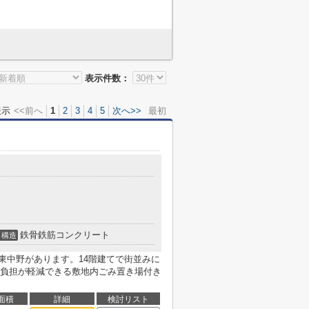
表示件数：
表示
<<前へ
1
2
3
4
5
次へ>>
最初
鉄骨鉄筋コンクリート
構造
 東中野があります。14階建てで街並みに
負担が軽減できる敷地内ごみ置き場付き
面積
詳細
検討リスト