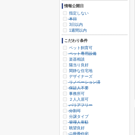
情報公開日
指定しない
本日
3日以内
1週間以内
こだわり条件
ペット飼育可
ペット専用設備
楽器相談
陽当り良好
閑静な住宅地
デザイナーズ
リノベーション済
保証人不要
事務所可
２人入居可
バリアフリー
分割可
分譲タイプ
管理人常駐
眺望良好
二世帯住宅