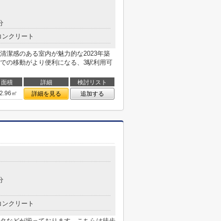
分
コンクリート
清潔感のある室内が魅力的な2023年築
での移動がより便利になる、3駅利用可
面積
詳細
検討リスト
2.96㎡
詳細を見る
追加する
分
コンクリート
タなどが揃っております。こちらは徒歩