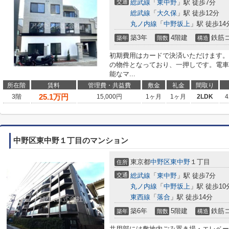
交通
総武線
「
東中野
」駅 徒歩7分
総武線
「
大久保
」駅 徒歩12分
丸ノ内線
「
中野坂上
」駅 徒歩14
築3年
4階建
鉄筋
築年
階数
構造
初期費用はカードで決済いただけます。
の物件となっており、一押しです。電車
能なマ...
所在階
賃料
管理費・共益費
敷金
礼金
間取り
25.1
万円
3階
15,000円
1ヶ月
1ヶ月
2LDK
4
中野区東中野１丁目のマンション
東京都
中野区
東中野
１丁目
住所
交通
総武線
「
東中野
」駅 徒歩7分
丸ノ内線
「
中野坂上
」駅 徒歩10
東西線
「
落合
」駅 徒歩14分
築6年
5階建
鉄筋
築年
階数
構造
共用部には敷地内ごみ置き場・エレベー