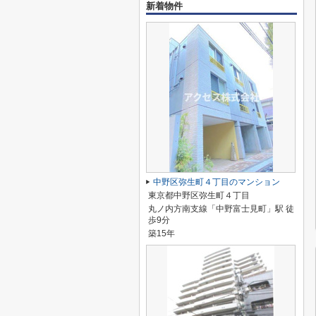
新着物件
中野区弥生町４丁目のマンション
東京都中野区弥生町４丁目
丸ノ内方南支線「中野富士見町」駅 徒
歩9分
築15年