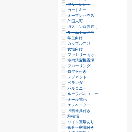
フリーレント
カードキー
オープンハウス
外国人可
ガスコンロ設置可
ルームシェア可
学生向け
カップル向け
女性向け
ファミリー向け
室内洗濯機置場
フローリング
ロフト付き
メゾネット
ベランダ
バルコニー
ルーフバルコニー
オール電化
エレベーター
照明器具付き
駐輪場
バイク置場あり
家具・家電付き