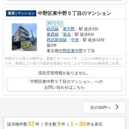
中野区東中野５丁目のマンション
賃貸 | マンション
敷0
礼0
総武線
「
東中野
」駅 徒歩3分
東西線
「
落合
」駅 徒歩6分
西武新宿線
「
中井
」駅 徒歩14分
築3年
東京都
中野区
東中野
５丁目
外観タイル張りの物件は、素敵でオシャレです。こちらの物件はマンション
です。面倒なゴミ捨ての負担を軽減させることができるのが敷地内ごみ置き
場の魅力です。3駅利用可能な物件で目...
現在空室情報がありません。
「中野区東中野５丁目のマンション」への
お問い合わせはこちら
次の30件へ
57
9
1～30
該当物件数
件
空き数
件
件を表示