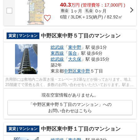
40.3
万
円
(管理費等：17,000円 )
1ヶ月
0ヶ月
敷金
礼金
6階 / 3LDK＋1S(納戸) / 82.92㎡
中野区東中野５丁目のマンション
賃貸 | マンション
総武線
「
東中野
」駅 徒歩1分
東西線
「
落合
」駅 徒歩6分
総武線
「
大久保
」駅 徒歩15分
築2年
東京都
中野区
東中野
５丁目
共用部には敷地内ごみ置き場・エレベータ2基などが揃っております。地上
25階建てで景色も良く、多数のお問い合わせをいただいております。駅まで
徒歩1分の位置に立地する、アクセス良...
現在空室情報がありません。
「中野区東中野５丁目のマンション」への
お問い合わせはこちら
中野区東中野１丁目のマンション
賃貸 | マンション