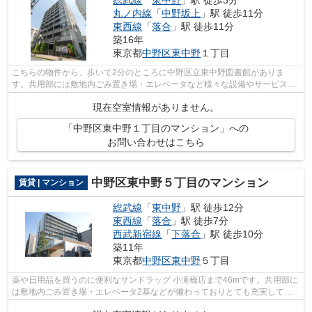
総武線
「
東中野
」駅 徒歩3分
丸ノ内線
「
中野坂上
」駅 徒歩11分
東西線
「
落合
」駅 徒歩11分
築16年
東京都
中野区
東中野
１丁目
こちらの物件から、歩いて2分のところに中野区立東中野図書館がありま
す。共用部には敷地内ごみ置き場・エレベータなど様々な設備やサービスが
揃っているので便利です。徒歩3分に駅が...
現在空室情報がありません。
「中野区東中野１丁目のマンション」への
お問い合わせはこちら
中野区東中野５丁目のマンション
賃貸 | マンション
総武線
「
東中野
」駅 徒歩12分
東西線
「
落合
」駅 徒歩7分
西武新宿線
「
下落合
」駅 徒歩10分
築11年
東京都
中野区
東中野
５丁目
薬や日用品を買うのに便利なサンドラッグ 小滝橋店まで46mです。共用部に
は敷地内ごみ置き場・エレベータ2基などが備わっておりとても充実してい
ます。風通しが良い物件です。最寄りの...