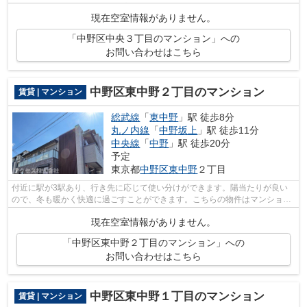
もバッチリなマンションタイプの物件で...
現在空室情報がありません。
「中野区中央３丁目のマンション」への
お問い合わせはこちら
中野区東中野２丁目のマンション
賃貸 | マンション
総武線
「
東中野
」駅 徒歩8分
丸ノ内線
「
中野坂上
」駅 徒歩11分
中央線
「
中野
」駅 徒歩20分
予定
東京都
中野区
東中野
２丁目
付近に駅が3駅あり、行き先に応じて使い分けができます。陽当たりが良い
ので、冬も暖かく快適に過ごすことができます。こちらの物件はマンション
です。クレジットカードで初期費用がお...
現在空室情報がありません。
「中野区東中野２丁目のマンション」への
お問い合わせはこちら
中野区東中野１丁目のマンション
賃貸 | マンション