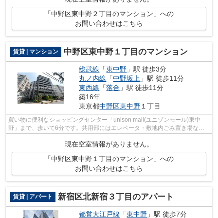
「中野区東中野２丁目のマンション」への
お問い合わせはこちら
中野区東中野１丁目のマンション
賃貸 | マンション
総武線
「
東中野
」駅 徒歩3分
丸ノ内線
「
中野坂上
」駅 徒歩11分
東西線
「
落合
」駅 徒歩11分
築16年
東京都
中野区
東中野
１丁目
買い物に便利なショッピングセンター「unison mall(ユニゾンモール)東中
野」まで、歩いて6分です。共用部にはエレベータ・敷地内ごみ置き場など
様々な設備やサービスが揃っているので...
現在空室情報がありません。
「中野区東中野１丁目のマンション」への
お問い合わせはこちら
新宿区北新宿３丁目のアパート
賃貸 | アパート
都営大江戸線
「
東中野
」駅 徒歩7分