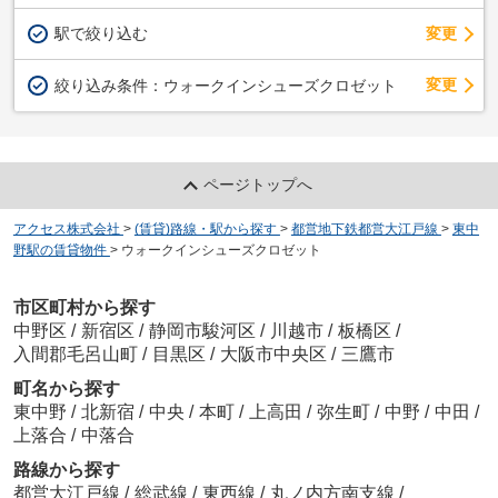
駅で絞り込む
変更
変更
絞り込み条件：
ウォークインシューズクロゼット
ページトップへ
アクセス株式会社
>
(賃貸)路線・駅から探す
>
都営地下鉄都営大江戸線
>
東中
野駅の賃貸物件
>
ウォークインシューズクロゼット
市区町村から探す
中野区
/
新宿区
/
静岡市駿河区
/
川越市
/
板橋区
/
入間郡毛呂山町
/
目黒区
/
大阪市中央区
/
三鷹市
町名から探す
東中野
/
北新宿
/
中央
/
本町
/
上高田
/
弥生町
/
中野
/
中田
/
上落合
/
中落合
路線から探す
都営大江戸線
/
総武線
/
東西線
/
丸ノ内方南支線
/