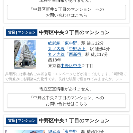
現在空室情報がありません。
「中野区新井１丁目のマンション」への
お問い合わせはこちら
中野区中央２丁目のマンション
賃貸 | マンション
総武線
「
東中野
」駅 徒歩12分
丸ノ内線
「
中野坂上
」駅 徒歩4分
丸ノ内線
「
西新宿
」駅 徒歩17分
築18年
東京都
中野区
中央
２丁目
共用部には敷地内ごみ置き場・エレベータなどが揃っております。10階建て
で街並みにも馴染んだ物件です。良好な眺望で癒されてみませんか。シンプ
ルながらも風の通り道がしっかり造ら...
現在空室情報がありません。
「中野区中央２丁目のマンション」への
お問い合わせはこちら
中野区中央１丁目のマンション
賃貸 | マンション
総武線
「
東中野
」駅 徒歩10分