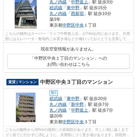
丸ノ内線
「
中野坂上
」駅 徒歩3分
総武線
「
東中野
」駅 徒歩15分
丸ノ内線
「
西新宿
」駅 徒歩10分
築3年
東京都
中野区
中央
１丁目
こちらの物件はスーパー「ライフ中野坂上店」が74m以内にあります。共用
部にはエレベータ・敷地内ごみ置き場などが備わっておりとても充実してい
ます。様々な場所へのアクセスが便利に...
現在空室情報がありません。
「中野区中央１丁目のマンション」への
お問い合わせはこちら
中野区中央３丁目のマンション
賃貸 | マンション
敷0
総武線
「
東中野
」駅 徒歩20分
丸ノ内線
「
新中野
」駅 徒歩7分
丸ノ内線
「
中野坂上
」駅 徒歩7分
築20年
東京都
中野区
中央
３丁目
こちらの物件から395mの場所に小原病院があります。忙しい朝に遠くまで
ゴミ捨てに行かずに済むように、共用部にゴミ置き場があります。防犯対策