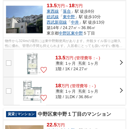
13.5
18
万円～
万円
東西線
「
落合
」駅 徒歩8分
総武線
「
東中野
」駅 徒歩10分
西武新宿線
「
中井
」駅 徒歩13分
築14年 / 24.27㎡～36.86㎡
東京都
中野区
東中野
５丁目
物件から324mの場所には東中野郵便局があります。外観タイル張りは耐久
性に優れ、管理の手間も抑えられます。入居者にとっても扱いやすい敷地内
ごみ置き場がついています。駅から徒歩8...
13.5
万
円
(管理費等：- )
1ヶ月
1ヶ月
敷金
礼金
1階 / 1K / 24.27㎡
18
万
円
(管理費等：- )
1ヶ月
1ヶ月
敷金
礼金
1階 / 1LDK / 36.86㎡
中野区東中野１丁目のマンション
賃貸 | マンション
22.5
万円