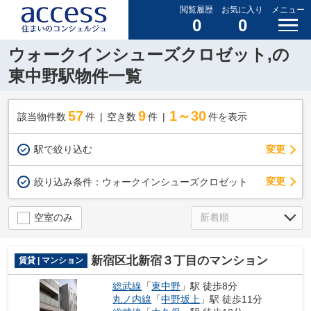
閲覧履歴
お気に入り
メニュー
0
0
ウォークインシューズクロゼット,の
東中野駅物件一覧
57
9
1～30
該当物件数
件
空き数
件
件を表示
駅で絞り込む
変更
変更
絞り込み条件：
ウォークインシューズクロゼット
空室のみ
新宿区北新宿３丁目のマンション
賃貸 | マンション
総武線
「
東中野
」駅 徒歩8分
丸ノ内線
「
中野坂上
」駅 徒歩11分