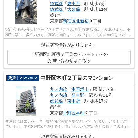
総武線
「
東中野
」駅 徒歩7分
総武線
「
大久保
」駅 徒歩11分
築1年
東京都
新宿区
北新宿
３丁目
家から徒歩5分にドラッグストア「ことぶき薬局 末広橋店」があります。令
和7年築で、多くの方がご満足の物件はこちらです。こちらの物件はアパー
トです。好評の駅近物件となっており、...
現在空室情報がありません。
「新宿区北新宿３丁目のアパート」への
お問い合わせはこちら
中野区本町２丁目のマンション
賃貸 | マンション
丸ノ内線
「
中野坂上
」駅 徒歩2分
丸ノ内線
「
新中野
」駅 徒歩11分
総武線
「
東中野
」駅 徒歩17分
築9年
東京都
中野区
本町
２丁目
共用部にはエレベータ・敷地内ごみ置き場などが揃っており、とても充実し
ています。平成29年築の物件です。道が平坦だと買い物も快適にできます
ね。13階建てで街並みにも馴染んだマン...
現在空室情報がありません。