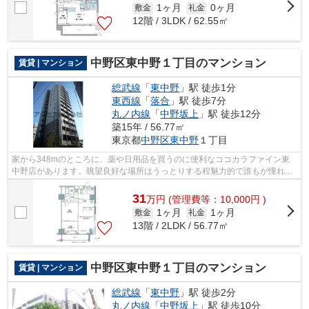
1ヶ月
0ヶ月
敷金
礼金
12階 / 3LDK / 62.55㎡
中野区東中野１丁目のマンション
賃貸 | マンション
総武線
「
東中野
」駅 徒歩1分
東西線
「
落合
」駅 徒歩7分
丸ノ内線
「
中野坂上
」駅 徒歩12分
築15年 / 56.77㎡
東京都
中野区
東中野
１丁目
家から348mのところに、薬や日用品を買うのに便利なココカラファイン東
中野店があります。眺望良好な場所はうっとりする程魅力的で誰もが憧れま
す。通風良好な条件は健康面でも大切で...
31
万
円
(管理費等：10,000円 )
1ヶ月
1ヶ月
敷金
礼金
13階 / 2LDK / 56.77㎡
中野区東中野１丁目のマンション
賃貸 | マンション
総武線
「
東中野
」駅 徒歩2分
丸ノ内線
「
中野坂上
」駅 徒歩10分