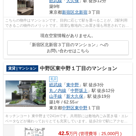
総武線
「
大久保
」駅 徒歩12分
築9年
東京都
新宿区
北新宿
３丁目
こちらの物件はマンションです。目的に応じて駅を選べることが、2駅利用
できるこの物件のメリットです。清潔な敷地内ごみ置き場も用意されており
ます。常に新鮮な空気を取り入れられる...
現在空室情報がありません。
「新宿区北新宿３丁目のマンション」への
お問い合わせはこちら
中野区東中野１丁目のマンション
賃貸 | マンション
礼0
総武線
「
東中野
」駅 徒歩3分
丸ノ内線
「
中野坂上
」駅 徒歩12分
山手線
「
新大久保
」駅 徒歩19分
築1年 / 62.55㎡
東京都
中野区
東中野
１丁目
キッチンコート 東中野まで241mです。共用部には敷地内ごみ置き場・エレ
ベータなどが備わっておりとても充実しています。徒歩2分で駅にアクセス
できる物件です。夏場は特に涼しい通風...
42.5
万
円
(管理費等：25,000円 )