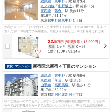
総武線
「
東中野
」駅 徒歩3分
丸ノ内線
「
中野坂上
」駅 徒歩11分
東西線
「
落合
」駅 徒歩11分
築16年 / 51.14㎡
東京都
中野区
東中野
１丁目
便利なスーパー「まいばすけっと 東中野１丁目店」まで347mです。是非ご
覧ください10階建ての高層建築。外観タイル張りは、手入れを考えれば決し
て高価ではありません。アクセスが皆様...
22.5
万
円
(管理費等：13,000円 )
1ヶ月
0ヶ月
敷金
礼金
1階 / 1LDK / 51.14㎡
新宿区北新宿４丁目のマンション
賃貸 | マンション
総武線
「
東中野
」駅 徒歩8分
東西線
「
落合
」駅 徒歩8分
山手線
「
高田馬場
」駅 徒歩15分
築17年 / 82.92㎡
東京都
新宿区
北新宿
４丁目
様々な場所へのアクセスがしやすくなる3駅利用可能な物件です。こちらの
物件では初期費用をカードでお支払いいただけます。弊社では総武線東中野
周辺の物件を取り扱っています。info@a...