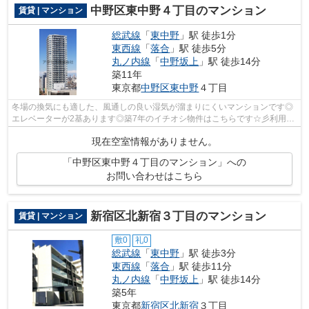
中野区東中野４丁目のマンション
賃貸 | マンション
総武線
「
東中野
」駅 徒歩1分
東西線
「
落合
」駅 徒歩5分
丸ノ内線
「
中野坂上
」駅 徒歩14分
築11年
東京都
中野区
東中野
４丁目
冬場の換気にも適した、風通しの良い湿気が溜まりにくいマンションです◎
エレベーターが2基あります◎築7年のイチオシ物件はこちらです☆彡利用可
能な駅が2駅以上あり、利便性の高い物件...
現在空室情報がありません。
「中野区東中野４丁目のマンション」への
お問い合わせはこちら
新宿区北新宿３丁目のマンション
賃貸 | マンション
敷0
礼0
総武線
「
東中野
」駅 徒歩3分
東西線
「
落合
」駅 徒歩11分
丸ノ内線
「
中野坂上
」駅 徒歩14分
築5年
東京都
新宿区
北新宿
３丁目