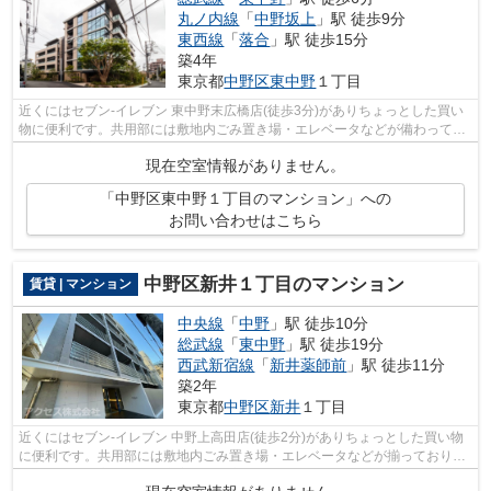
丸ノ内線
「
中野坂上
」駅 徒歩9分
東西線
「
落合
」駅 徒歩15分
築4年
東京都
中野区
東中野
１丁目
近くにはセブン-イレブン 東中野末広橋店(徒歩3分)がありちょっとした買い
物に便利です。共用部には敷地内ごみ置き場・エレベータなどが備わってお
りとても充実しています。陽当たりの...
現在空室情報がありません。
「中野区東中野１丁目のマンション」への
お問い合わせはこちら
中野区新井１丁目のマンション
賃貸 | マンション
中央線
「
中野
」駅 徒歩10分
総武線
「
東中野
」駅 徒歩19分
西武新宿線
「
新井薬師前
」駅 徒歩11分
築2年
東京都
中野区
新井
１丁目
近くにはセブン‐イレブン 中野上高田店(徒歩2分)がありちょっとした買い物
に便利です。共用部には敷地内ごみ置き場・エレベータなどが揃っておりま
す。利便性の高い設備も充実した、高...