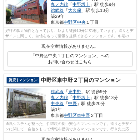
丸ノ内線
「
中野坂上
」駅 徒歩9分
総武線
「
大久保
」駅 徒歩13分
築29年
東京都
中野区
中央
１丁目
好評の駅近物件となっており、駅より徒歩10分に立地しています。造りとデ
ザインに関して、自信をもって情報を提供できるマンションです。冬場の換
気にも適した、風通しの良い湿気が溜...
現在空室情報がありません。
「中野区中央１丁目のマンション」への
お問い合わせはこちら
中野区東中野２丁目のマンション
賃貸 | マンション
総武線
「
東中野
」駅 徒歩9分
丸ノ内線
「
中野坂上
」駅 徒歩13分
中央線
「
中野
」駅 徒歩20分
築1年
東京都
中野区
東中野
２丁目
通風システムが整った、住環境の良い安心のマンションです。造りとデザイ
ンに関して、自信をもって情報を提供できるマンションです。行き先に応じ
て駅を選べる3駅利用可能なマンション...
現在空室情報がありません。