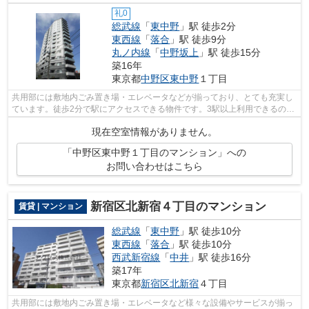
礼0
総武線
「
東中野
」駅 徒歩2分
東西線
「
落合
」駅 徒歩9分
丸ノ内線
「
中野坂上
」駅 徒歩15分
築16年
東京都
中野区
東中野
１丁目
共用部には敷地内ごみ置き場・エレベータなどが揃っており、とても充実し
ています。徒歩2分で駅にアクセスできる物件です。3駅以上利用できるので
電車をよく使う方におすすめな物件で...
現在空室情報がありません。
「中野区東中野１丁目のマンション」への
お問い合わせはこちら
新宿区北新宿４丁目のマンション
賃貸 | マンション
総武線
「
東中野
」駅 徒歩10分
東西線
「
落合
」駅 徒歩10分
西武新宿線
「
中井
」駅 徒歩16分
築17年
東京都
新宿区
北新宿
４丁目
共用部には敷地内ごみ置き場・エレベータなど様々な設備やサービスが揃っ