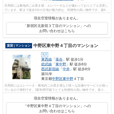
共用部には敷地内ごみ置き場・エレベータなどが備わっておりとても充実し
ています。駅まで徒歩3分の立地が魅力的な、利便性の高い物件です。築4年
と新しく、設備の面でも充実。外観タ...
現在空室情報がありません。
「新宿区北新宿３丁目のマンション」への
お問い合わせはこちら
中野区東中野４丁目のマンション
賃貸 | マンション
礼0
東西線
「
落合
」駅 徒歩1分
総武線
「
東中野
」駅 徒歩8分
西武新宿線
「
中井
」駅 徒歩8分
築31年
東京都
中野区
東中野
４丁目
共用部にはエレベータ・敷地内ごみ置き場など様々な設備やサービスが揃っ
ているので便利です。2駅利用可能でとても利便性の高い物件です。造りと
デザインに関して、自信をもって情報を...
現在空室情報がありません。
「中野区東中野４丁目のマンション」への
お問い合わせはこちら