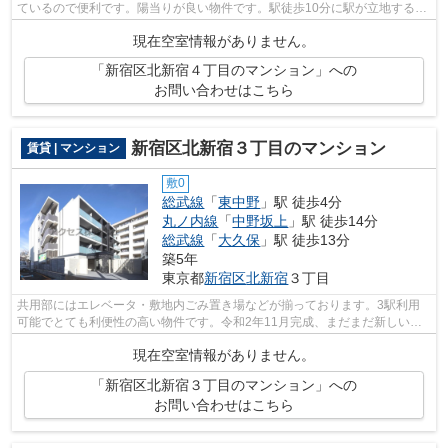
ているので便利です。陽当りが良い物件です。駅徒歩10分に駅が立地する物
件なので、電車を多く利用する方にと...
現在空室情報がありません。
「新宿区北新宿４丁目のマンション」への
お問い合わせはこちら
新宿区北新宿３丁目のマンション
賃貸 | マンション
敷0
総武線
「
東中野
」駅 徒歩4分
丸ノ内線
「
中野坂上
」駅 徒歩14分
総武線
「
大久保
」駅 徒歩13分
築5年
東京都
新宿区
北新宿
３丁目
共用部にはエレベータ・敷地内ごみ置き場などが揃っております。3駅利用
可能でとても利便性の高い物件です。令和2年11月完成、まだまだ新しい築
浅物件。防犯対策もバッチリなマンショ...
現在空室情報がありません。
「新宿区北新宿３丁目のマンション」への
お問い合わせはこちら