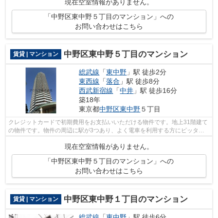
現在空室情報がありません。
「中野区東中野５丁目のマンション」への
お問い合わせはこちら
中野区東中野５丁目のマンション
賃貸 | マンション
総武線
「
東中野
」駅 徒歩2分
東西線
「
落合
」駅 徒歩8分
西武新宿線
「
中井
」駅 徒歩16分
築18年
東京都
中野区
東中野
５丁目
クレジットカードで初期費用をお支払いいただける物件です。地上31階建て
の物件です。物件の周辺に駅が3つあり、よく電車を利用する方にピッタリ
です。こちらはエレベーター付きの物件...
現在空室情報がありません。
「中野区東中野５丁目のマンション」への
お問い合わせはこちら
中野区東中野１丁目のマンション
賃貸 | マンション
総武線
「
東中野
」駅 徒歩6分