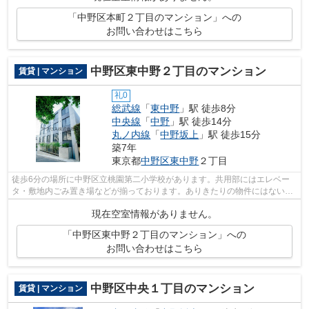
「中野区本町２丁目のマンション」への
お問い合わせはこちら
中野区東中野２丁目のマンション
賃貸 | マンション
礼0
総武線
「
東中野
」駅 徒歩8分
中央線
「
中野
」駅 徒歩14分
丸ノ内線
「
中野坂上
」駅 徒歩15分
築7年
東京都
中野区
東中野
２丁目
徒歩6分の場所に中野区立桃園第二小学校があります。共用部にはエレベー
タ・敷地内ごみ置き場などが揃っております。ありきたりの物件にはない、
デザイナーズ物件ならではの魅力を感じ...
現在空室情報がありません。
「中野区東中野２丁目のマンション」への
お問い合わせはこちら
中野区中央１丁目のマンション
賃貸 | マンション