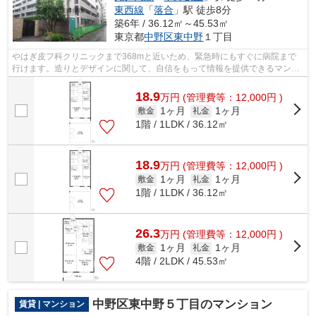
東西線
「
落合
」駅 徒歩8分
築6年 / 36.12㎡～45.53㎡
東京都
中野区
東中野
１丁目
やはぎ皮フ科クリニックまで368mと近いため、緊急時にもすぐに病院まで
行けます。造りとデザインに関して、自信をもって情報を提供できるマンシ
ョンです。風通しの良いマンションは利...
18.9
万
円
(管理費等：12,000円 )
1ヶ月
1ヶ月
敷金
礼金
1階 / 1LDK / 36.12㎡
18.9
万
円
(管理費等：12,000円 )
1ヶ月
1ヶ月
敷金
礼金
1階 / 1LDK / 36.12㎡
26.3
万
円
(管理費等：12,000円 )
1ヶ月
1ヶ月
敷金
礼金
4階 / 2LDK / 45.53㎡
中野区東中野５丁目のマンション
賃貸 | マンション