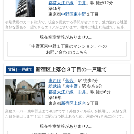
都営大江戸線
「
中井
」駅 徒歩12分
築15年
東京都
中野区
東中野
１丁目
初期費用のカード決済で、現金を用意する手間が省けます。魅力溢れる眺望
良好な景色を一望できるエリアがございます。物件は地上15階建て。徒歩1
分に駅があるので、歩きでも楽々とアク...
現在空室情報がありません。
「中野区東中野１丁目のマンション」への
お問い合わせはこちら
新宿区上落合３丁目の一戸建て
賃貸 | 一戸建て
東西線
「
落合
」駅 徒歩2分
総武線
「
東中野
」駅 徒歩6分
都営大江戸線
「
中井
」駅 徒歩6分
築16年
東京都
新宿区
上落合
３丁目
業務スーパー 東中野店まで463mです！外観タイル張りを採用し、素敵な見
た目を演出します！近くに駅が2つ以上あるため、用途や行き先に応じて駅
を選べる物件です！徒歩2分に駅がある物...
現在空室情報がありません。