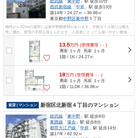
総武線
「
東中野
」駅 徒歩10分
西武新宿線
「
中井
」駅 徒歩13分
築14年 / 24.27㎡～36.86㎡
東京都
中野区
東中野
５丁目
物件から324mの場所には東中野郵便局があります。外観タイル張りは耐久
性に優れ、管理の手間も抑えられます。入居者にとっても扱いやすい敷地内
ごみ置き場がついています。駅から徒歩8...
13.5
万
円
(管理費等：- )
1ヶ月
1ヶ月
敷金
礼金
1階 / 1K / 24.27㎡
18
万
円
(管理費等：- )
1ヶ月
1ヶ月
敷金
礼金
1階 / 1LDK / 36.86㎡
新宿区北新宿４丁目のマンション
賃貸 | マンション
総武線
「
東中野
」駅 徒歩8分
東西線
「
落合
」駅 徒歩8分
都営大江戸線
「
中井
」駅 徒歩14分
築17年 / 82.92㎡