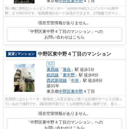
東京都
中野区
東中野
４丁目
買い物に便利なショッピングセンター「unison mall(ユニゾンモール)東中
野」まで487mです。初期費用のカード決済ができます。27階建てのマンシ
ョンを是非ご覧ください。私達アクセスに...
現在空室情報がありません。
「中野区東中野４丁目のマンション」への
お問い合わせはこちら
中野区東中野４丁目のマンション
賃貸 | マンション
礼0
東西線
「
落合
」駅 徒歩1分
総武線
「
東中野
」駅 徒歩8分
西武新宿線
「
中井
」駅 徒歩8分
築31年
東京都
中野区
東中野
４丁目
共用部にはエレベータ・敷地内ごみ置き場など様々な設備やサービスが揃っ
ているので便利です。2駅利用可能でとても利便性の高い物件です。造りと
デザインに関して、自信をもって情報を...
現在空室情報がありません。
「中野区東中野４丁目のマンション」への
お問い合わせはこちら