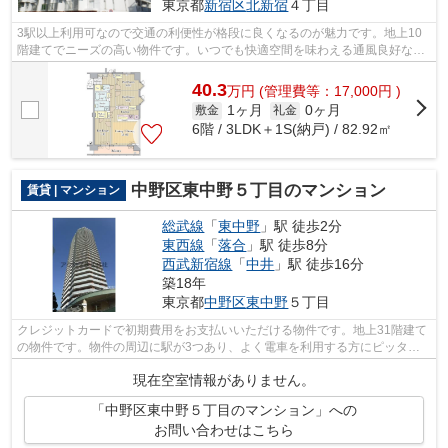
東京都
新宿区
北新宿
４丁目
3駅以上利用可なので交通の利便性が格段に良くなるのが魅力です。地上10
階建てでニーズの高い物件です。いつでも快適空間を味わえる通風良好な気
持ちよいマンション。気になる物件をア...
40.3
万
円
(管理費等：17,000円 )
1ヶ月
0ヶ月
敷金
礼金
6階 / 3LDK＋1S(納戸) / 82.92㎡
中野区東中野５丁目のマンション
賃貸 | マンション
総武線
「
東中野
」駅 徒歩2分
東西線
「
落合
」駅 徒歩8分
西武新宿線
「
中井
」駅 徒歩16分
築18年
東京都
中野区
東中野
５丁目
クレジットカードで初期費用をお支払いいただける物件です。地上31階建て
の物件です。物件の周辺に駅が3つあり、よく電車を利用する方にピッタリ
です。こちらはエレベーター付きの物件...
現在空室情報がありません。
「中野区東中野５丁目のマンション」への
お問い合わせはこちら