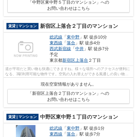
「中野区東中野５丁目のマンション」への
お問い合わせはこちら
新宿区上落合２丁目のマンション
賃貸 | マンション
総武線
「
東中野
」駅 徒歩10分
東西線
「
落合
」駅 徒歩4分
西武新宿線
「
中井
」駅 徒歩7分
予定
東京都
新宿区
上落合
２丁目
道が平坦だと買い物も快適にできますね。様々な場所へのアクセスが便利に
なる、3駅利用可能な物件です。空気の入れ替えができる風通しの良い物件
です。駅から徒歩10分に立地する物件で...
現在空室情報がありません。
「新宿区上落合２丁目のマンション」への
お問い合わせはこちら
中野区東中野１丁目のマンション
賃貸 | マンション
総武線
「
東中野
」駅 徒歩1分
東西線
「
落合
」駅 徒歩7分