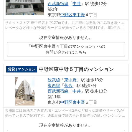
西武新宿線
「
中井
」駅 徒歩12分
築3年
東京都
中野区
東中野
４丁目
サミットストア 東中野店まで127mです。共用部には敷地内ごみ置き場・エ
レベータなど様々な設備やサービスが揃っているので便利です。築1年の真
新しい物件。こちらの物件は周辺に駅が3...
現在空室情報がありません。
「中野区東中野４丁目のマンション」への
お問い合わせはこちら
中野区東中野５丁目のマンション
賃貸 | マンション
総武線
「
東中野
」駅 徒歩13分
東西線
「
落合
」駅 徒歩7分
西武新宿線
「
中井
」駅 徒歩13分
築11年
東京都
中野区
東中野
５丁目
共用部には敷地内ごみ置き場・エレベータ2基など様々な設備やサービスが
揃っているので便利です。通風良好で陽の当たる気持ちの良いマンションを
ご提供いたします。弊社では総武線東中...
現在空室情報がありません。