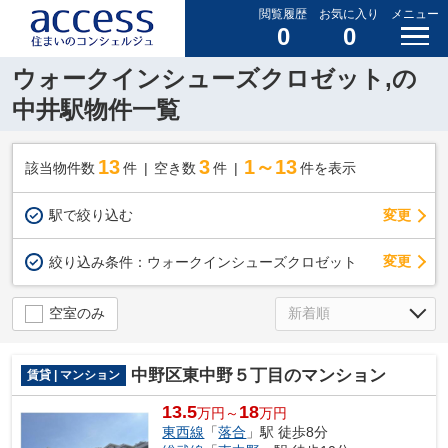
閲覧履歴
お気に入り
メニュー
0
0
ウォークインシューズクロゼット,の
中井駅物件一覧
13
3
1～13
該当物件数
件
空き数
件
件を表示
駅で絞り込む
変更
変更
絞り込み条件：
ウォークインシューズクロゼット
空室のみ
中野区東中野５丁目のマンション
賃貸 | マンション
13.5
18
万円～
万円
東西線
「
落合
」駅 徒歩8分