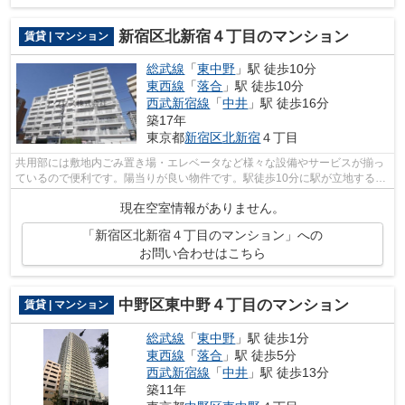
新宿区北新宿４丁目のマンション
賃貸 | マンション
総武線
「
東中野
」駅 徒歩10分
東西線
「
落合
」駅 徒歩10分
西武新宿線
「
中井
」駅 徒歩16分
築17年
東京都
新宿区
北新宿
４丁目
共用部には敷地内ごみ置き場・エレベータなど様々な設備やサービスが揃っ
ているので便利です。陽当りが良い物件です。駅徒歩10分に駅が立地する物
件なので、電車を多く利用する方にと...
現在空室情報がありません。
「新宿区北新宿４丁目のマンション」への
お問い合わせはこちら
中野区東中野４丁目のマンション
賃貸 | マンション
総武線
「
東中野
」駅 徒歩1分
東西線
「
落合
」駅 徒歩5分
西武新宿線
「
中井
」駅 徒歩13分
築11年