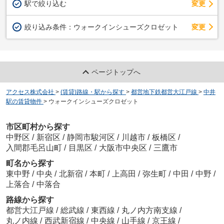
駅で絞り込む
変更
変更
絞り込み条件：
ウォークインシューズクロゼット
ページトップへ
アクセス株式会社
>
(賃貸)路線・駅から探す
>
都営地下鉄都営大江戸線
>
中井
駅の賃貸物件
>
ウォークインシューズクロゼット
市区町村から探す
中野区
/
新宿区
/
静岡市駿河区
/
川越市
/
板橋区
/
入間郡毛呂山町
/
目黒区
/
大阪市中央区
/
三鷹市
町名から探す
東中野
/
中央
/
北新宿
/
本町
/
上高田
/
弥生町
/
中田
/
中野
/
上落合
/
中落合
路線から探す
都営大江戸線
/
総武線
/
東西線
/
丸ノ内方南支線
/
丸ノ内線
/
西武新宿線
/
中央線
/
山手線
/
京王線
/