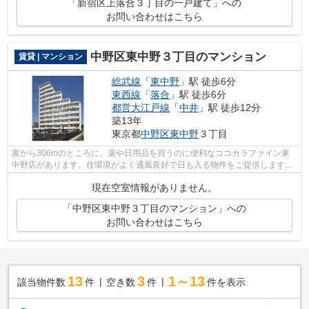
「新宿区上落合３丁目の一戸建て」への
お問い合わせはこちら
中野区東中野３丁目のマンション
賃貸 | マンション
総武線
「
東中野
」駅 徒歩6分
東西線
「
落合
」駅 徒歩6分
都営大江戸線
「
中井
」駅 徒歩12分
築13年
東京都
中野区
東中野
３丁目
家から306mのところに、薬や日用品を買うのに便利なココカラファイン東
中野店があります。住環境がよく通風良好で日も入る物件をご提供します。
ニーズの高い、2013年築の物件で、オシ...
現在空室情報がありません。
「中野区東中野３丁目のマンション」への
お問い合わせはこちら
13
3
1～13
該当物件数
件
空き数
件
件を表示