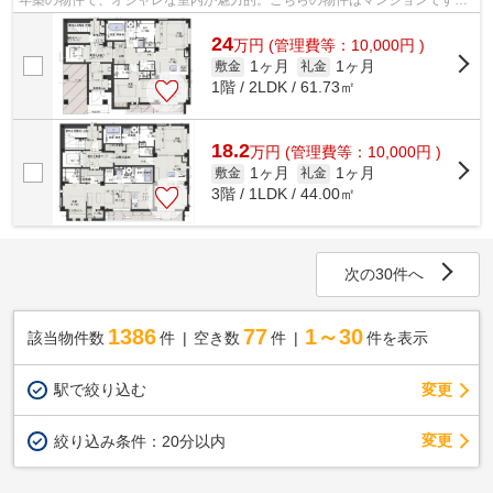
シンプルながらも風の通り道がしっか...
24
万
円
(管理費等：10,000円 )
1ヶ月
1ヶ月
敷金
礼金
1階 / 2LDK / 61.73㎡
18.2
万
円
(管理費等：10,000円 )
1ヶ月
1ヶ月
敷金
礼金
3階 / 1LDK / 44.00㎡
次の30件へ
1386
77
1～30
該当物件数
件
空き数
件
件を表示
駅で絞り込む
変更
変更
絞り込み条件：
20分以内