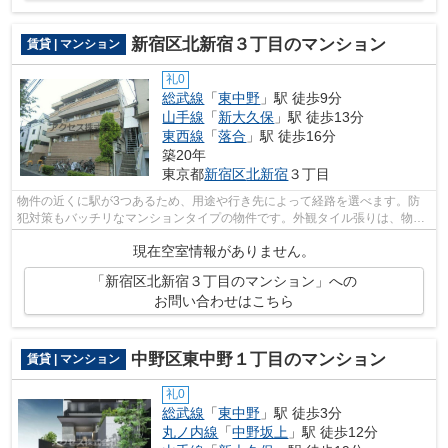
新宿区北新宿３丁目のマンション
賃貸 | マンション
礼0
総武線
「
東中野
」駅 徒歩9分
山手線
「
新大久保
」駅 徒歩13分
東西線
「
落合
」駅 徒歩16分
築20年
東京都
新宿区
北新宿
３丁目
物件の近くに駅が3つあるため、用途や行き先によって経路を選べます。防
犯対策もバッチリなマンションタイプの物件です。外観タイル張りは、物件
全体に豊かな表情を与えることができま...
現在空室情報がありません。
「新宿区北新宿３丁目のマンション」への
お問い合わせはこちら
中野区東中野１丁目のマンション
賃貸 | マンション
礼0
総武線
「
東中野
」駅 徒歩3分
丸ノ内線
「
中野坂上
」駅 徒歩12分