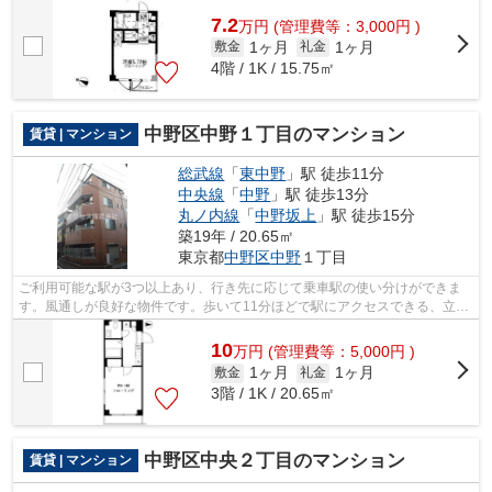
7.2
万
円
(管理費等：3,000円 )
1ヶ月
1ヶ月
敷金
礼金
4階 / 1K / 15.75㎡
中野区中野１丁目のマンション
賃貸 | マンション
総武線
「
東中野
」駅 徒歩11分
中央線
「
中野
」駅 徒歩13分
丸ノ内線
「
中野坂上
」駅 徒歩15分
築19年 / 20.65㎡
東京都
中野区
中野
１丁目
ご利用可能な駅が3つ以上あり、行き先に応じて乗車駅の使い分けができま
す。風通しが良好な物件です。歩いて11分ほどで駅にアクセスできる、立地
の良さも魅力の物件です。満足できる素...
10
万
円
(管理費等：5,000円 )
1ヶ月
1ヶ月
敷金
礼金
3階 / 1K / 20.65㎡
中野区中央２丁目のマンション
賃貸 | マンション