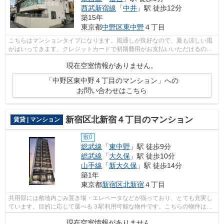
西武新宿線
「
中井
」駅 徒歩12分
築15年
東京都
中野区
東中野
４丁目
こちらはマンションタイプになります。風通しが良好なので、夏も涼しい風
がはいってきます。クレジットカードで初期費用がお支払いいただけるの
で、決済の手間が軽減できます。2駅利用...
現在空室情報がありません。
「中野区東中野４丁目のマンション」への
お問い合わせはこちら
新宿区北新宿４丁目のマンション
賃貸 | マンション
敷0
総武線
「
東中野
」駅 徒歩9分
総武線
「
大久保
」駅 徒歩10分
山手線
「
新大久保
」駅 徒歩14分
築1年
東京都
新宿区
北新宿
４丁目
共用部には敷地内ごみ置き場・エレベータなどが揃っており、とても充実し
ています。目的に応じて選べる３駅利用可能な物件です。こちらの物件はマ
ンションです。11階建てで快適な物件...
現在空室情報がありません。