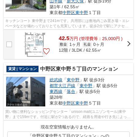
山手線
「
新大久保
」駅 徒歩19分
築1年 / 62.55㎡
東京都
中野区
東中野
１丁目
キッチンコート 東中野まで241mです。共用部には敷地内ごみ置き場・エレ
ベータなどが備わっておりとても充実しています。徒歩2分で駅にアクセス
できる物件です。夏場は特に涼しい通風...
42.5
万
円
(管理費等：25,000円 )
1ヶ月
0ヶ月
敷金
礼金
12階 / 3LDK / 62.55㎡
中野区東中野５丁目のマンション
賃貸 | マンション
総武線
「
東中野
」駅 徒歩3分
都営大江戸線
「
東中野
」駅 徒歩5分
東西線
「
落合
」駅 徒歩5分
築28年
東京都
中野区
東中野
５丁目
買い物に便利なショッピングセンター「unison mall(ユニゾンモール)東中
野」まで159mです。付近に駅が2つあるので、経路を用途や行き先によって
選べる物件です。2階建てマンションです...
現在空室情報がありません。
「中野区東中野５丁目のマンション」への