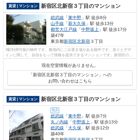
新宿区北新宿３丁目のマンション
賃貸 | マンション
総武線
「
東中野
」駅 徒歩8分
山手線
「
新大久保
」駅 徒歩13分
都営大江戸線
「
中野坂上
」駅 徒歩17分
築47年
東京都
新宿区
北新宿
３丁目
3駅利用可能の物件です。敷地内にごみ置き場がある物件です。造りとデザ
インに関して、自信をもって情報を提供できるマンションです。新宿区の総
武線東中野周辺にある物件のことなら当...
現在空室情報がありません。
「新宿区北新宿３丁目のマンション」への
お問い合わせはこちら
新宿区北新宿３丁目のマンション
賃貸 | マンション
礼0
総武線
「
東中野
」駅 徒歩7分
丸ノ内線
「
中野坂上
」駅 徒歩13分
総武線
「
大久保
」駅 徒歩12分
築40年
東京都
新宿区
北新宿
３丁目