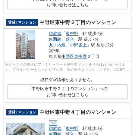
お問い合わせはこちら
中野区東中野２丁目のマンション
賃貸 | マンション
総武線
「
東中野
」駅 徒歩2分
東西線
「
落合
」駅 徒歩7分
丸ノ内線
「
中野坂上
」駅 徒歩12分
築7年
東京都
中野区
東中野
２丁目
家からすぐの場所にファミリーマート東中野ギンザ通り店(137m)がありま
す。プライバシーをしっかり守れる、安心安全なマンションです。2018年築
の物件となっており、きれいな室内が魅...
現在空室情報がありません。
「中野区東中野２丁目のマンション」への
お問い合わせはこちら
中野区東中野４丁目のマンション
賃貸 | マンション
礼0
総武線
「
東中野
」駅 徒歩3分
東西線
「
落合
」駅 徒歩3分