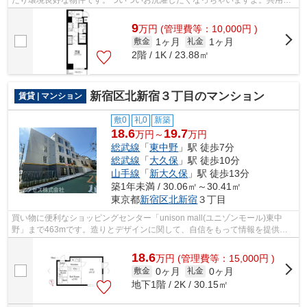
たり環境良好な物件です。ついついお洗濯したくなっちゃいますよ。共用設
備も充実した、一押しのマンションで...
9
万
円
(管理費等：10,000円 )
1ヶ月
1ヶ月
敷金
礼金
2階 / 1K / 23.88㎡
新宿区北新宿３丁目のマンション
賃貸 | マンション
敷0
礼0
新築
18.6
19.7
万円～
万円
総武線
「
東中野
」駅 徒歩7分
総武線
「
大久保
」駅 徒歩10分
山手線
「
新大久保
」駅 徒歩13分
築1年未満 / 30.06㎡～30.41㎡
東京都
新宿区
北新宿
３丁目
買い物に便利なショッピングセンター「unison mall(ユニゾンモール)東中
野」まで463mです。造りとデザインに関して、自信をもって情報を提供で
きるマンションです。面倒なゴミ捨ての負...
18.6
万
円
(管理費等：15,000円 )
0ヶ月
0ヶ月
敷金
礼金
地下1階 / 2K / 30.15㎡