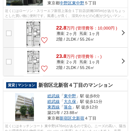
東京都
中野区
東中野
５丁目
近くにはローソン・スリーエフ新宿上落合１丁目店(距離385m)がありちょっ
とした買い物に便利です。風通しが良く、湿気やカビの心配が少ないマンシ
ョンです。設備やレイアウトにもこだ...
22.8
万
円
(管理費等：10,000円 )
2ヶ月
1ヶ月
敷金
礼金
2階 / 2LDK / 55.26㎡
23.8
万
円
(管理費等：- )
2ヶ月
1ヶ月
敷金
礼金
2階 / 2LDK / 55.26㎡
新宿区北新宿４丁目のマンション
賃貸 | マンション
総武線
「
東中野
」駅 徒歩8分
総武線
「
大久保
」駅 徒歩11分
東西線
「
落合
」駅 徒歩12分
築21年 / 23.88㎡
東京都
新宿区
北新宿
４丁目
近くにはキッチンコート 東中野(476m)があるので安心。ニーズの高い、陽当