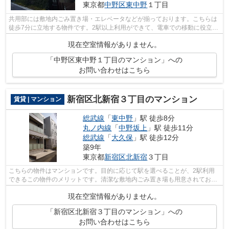
東京都
中野区
東中野
１丁目
共用部には敷地内ごみ置き場・エレベータなどが揃っております。こちらは
徒歩7分に立地する物件です。2駅以上利用ができて、電車での移動に役立つ
物件です。築4年の築浅物件。防犯対策...
現在空室情報がありません。
「中野区東中野１丁目のマンション」への
お問い合わせはこちら
新宿区北新宿３丁目のマンション
賃貸 | マンション
総武線
「
東中野
」駅 徒歩8分
丸ノ内線
「
中野坂上
」駅 徒歩11分
総武線
「
大久保
」駅 徒歩12分
築9年
東京都
新宿区
北新宿
３丁目
こちらの物件はマンションです。目的に応じて駅を選べることが、2駅利用
できるこの物件のメリットです。清潔な敷地内ごみ置き場も用意されており
ます。常に新鮮な空気を取り入れられる...
現在空室情報がありません。
「新宿区北新宿３丁目のマンション」への
お問い合わせはこちら