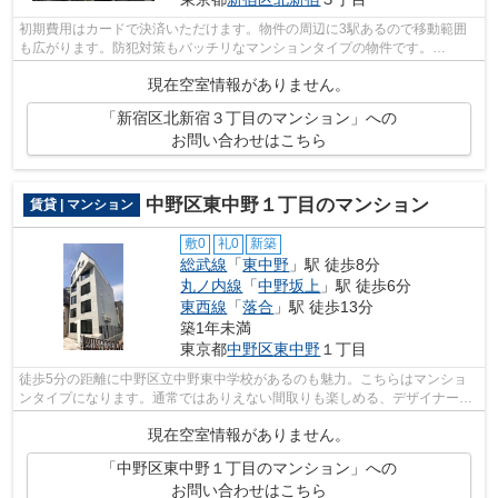
初期費用はカードで決済いただけます。物件の周辺に3駅あるので移動範囲
も広がります。防犯対策もバッチリなマンションタイプの物件です。
info@access-japan.tokyoまでお問い合わせく...
現在空室情報がありません。
「新宿区北新宿３丁目のマンション」への
お問い合わせはこちら
中野区東中野１丁目のマンション
賃貸 | マンション
敷0
礼0
新築
総武線
「
東中野
」駅 徒歩8分
丸ノ内線
「
中野坂上
」駅 徒歩6分
東西線
「
落合
」駅 徒歩13分
築1年未満
東京都
中野区
東中野
１丁目
徒歩5分の距離に中野区立中野東中学校があるのも魅力。こちらはマンショ
ンタイプになります。通常ではありえない間取りも楽しめる、デザイナーズ
物件です。中野区エリアと総武線東中野...
現在空室情報がありません。
「中野区東中野１丁目のマンション」への
お問い合わせはこちら