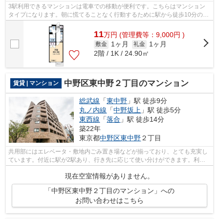
3駅利用できるマンションは電車での移動が便利です。こちらはマンション
タイプになります。朝に慌てることなく行動するために駅から徒歩10分の駅
近マンションはいかがでしょうか。初期...
11
万
円
(管理費等：9,000円 )
1ヶ月
1ヶ月
敷金
礼金
2階 / 1K / 24.90㎡
中野区東中野２丁目のマンション
賃貸 | マンション
総武線
「
東中野
」駅 徒歩9分
丸ノ内線
「
中野坂上
」駅 徒歩5分
東西線
「
落合
」駅 徒歩14分
築22年
東京都
中野区
東中野
２丁目
共用部にはエレベータ・敷地内ごみ置き場などが揃っており、とても充実し
ています。付近に駅が2駅あり、行き先に応じて使い分けができます。利便
性の高い徒歩9分の物件です。こちらの...
現在空室情報がありません。
「中野区東中野２丁目のマンション」への
お問い合わせはこちら