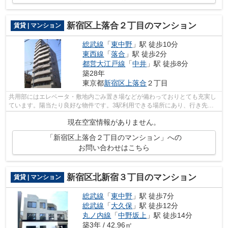
新宿区上落合２丁目のマンション
賃貸 | マンション
総武線
「
東中野
」駅 徒歩10分
東西線
「
落合
」駅 徒歩2分
都営大江戸線
「
中井
」駅 徒歩8分
築28年
東京都
新宿区
上落合
２丁目
共用部にはエレベータ・敷地内ごみ置き場などが備わっておりとても充実し
ています。陽当たり良好な物件です。3駅利用できる場所にあり、行き先に
合わせて使い分けができます。初期費用...
現在空室情報がありません。
「新宿区上落合２丁目のマンション」への
お問い合わせはこちら
新宿区北新宿３丁目のマンション
賃貸 | マンション
総武線
「
東中野
」駅 徒歩7分
総武線
「
大久保
」駅 徒歩12分
丸ノ内線
「
中野坂上
」駅 徒歩14分
築3年 / 42.96㎡