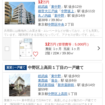
12
万円
総武線
「
東中野
」駅 徒歩12分
都営大江戸線
「
中野坂上
」駅 徒歩11分
丸ノ内線
「
新中野
」駅 徒歩14分
築38年 / 39.80㎡
東京都
中野区
中央
２丁目
共用部には敷地内ごみ置き場・エレベータなどが揃っており、とても充実し
ています。3駅利用できる立地となっていて、アクセスが良いです。おしゃ
れなあなたにピッタリな外観タイル張り...
12
万
円
(管理費等：5,000円 )
1ヶ月
1ヶ月
敷金
礼金
2階 / 2DK / 39.80㎡
中野区上高田１丁目の一戸建て
賃貸 | 一戸建て
総武線
「
東中野
」駅 徒歩9分
東西線
「
落合
」駅 徒歩8分
西武新宿線
「
新井薬師前
」駅 徒歩14分
築59年
東京都
中野区
上高田
１丁目
業務スーパー 東中野店まで224mです。風通しのよさが魅力の一戸建てで
す。2駅利用できる場所にあり、行き先に合わせて使い分けができます。戸