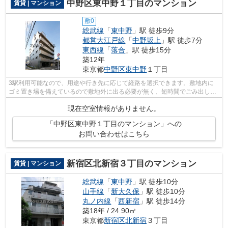
中野区東中野１丁目のマンション
賃貸 | マンション
敷0
総武線
「
東中野
」駅 徒歩9分
都営大江戸線
「
中野坂上
」駅 徒歩7分
東西線
「
落合
」駅 徒歩15分
築12年
東京都
中野区
東中野
１丁目
3駅利用可能なので、用途や行き先に応じて経路を選択できます。敷地内に
ゴミ置き場を備えているので敷地外に出る必要が無く、短時間でごみ出しを
終えられます。クレジットカードで初期...
現在空室情報がありません。
「中野区東中野１丁目のマンション」への
お問い合わせはこちら
新宿区北新宿３丁目のマンション
賃貸 | マンション
総武線
「
東中野
」駅 徒歩10分
山手線
「
新大久保
」駅 徒歩10分
丸ノ内線
「
西新宿
」駅 徒歩14分
築18年 / 24.90㎡
東京都
新宿区
北新宿
３丁目