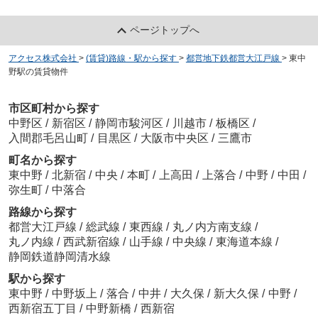
ページトップへ
アクセス株式会社
>
(賃貸)路線・駅から探す
>
都営地下鉄都営大江戸線
>
東中
野駅の賃貸物件
市区町村から探す
中野区
/
新宿区
/
静岡市駿河区
/
川越市
/
板橋区
/
入間郡毛呂山町
/
目黒区
/
大阪市中央区
/
三鷹市
町名から探す
東中野
/
北新宿
/
中央
/
本町
/
上高田
/
上落合
/
中野
/
中田
/
弥生町
/
中落合
路線から探す
都営大江戸線
/
総武線
/
東西線
/
丸ノ内方南支線
/
丸ノ内線
/
西武新宿線
/
山手線
/
中央線
/
東海道本線
/
静岡鉄道静岡清水線
駅から探す
東中野
/
中野坂上
/
落合
/
中井
/
大久保
/
新大久保
/
中野
/
西新宿五丁目
/
中野新橋
/
西新宿