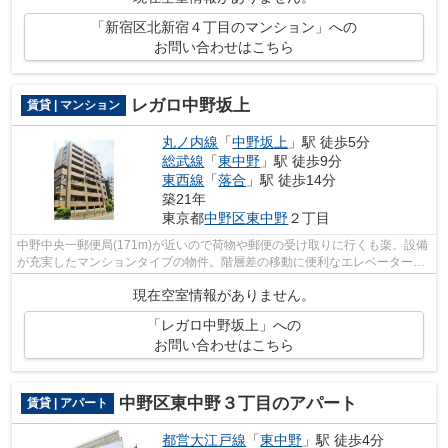
「新宿区北新宿４丁目のマンション」への
お問い合わせはこちら
レガロ中野坂上
賃貸 | マンション
丸ノ内線
「
中野坂上
」駅 徒歩5分
総武線
「
東中野
」駅 徒歩9分
東西線
「
落合
」駅 徒歩14分
築21年
東京都
中野区
東中野
２丁目
中野中央一郵便局(171m)が近いので荷物や郵便の受け取りに行くも楽。設備
が充実したマンションタイプの物件。階層差の移動に便利なエレベーターが
ついています。こちらの物件は周辺に...
現在空室情報がありません。
「レガロ中野坂上」への
お問い合わせはこちら
中野区東中野３丁目のアパート
賃貸 | アパート
都営大江戸線
「
東中野
」駅 徒歩4分