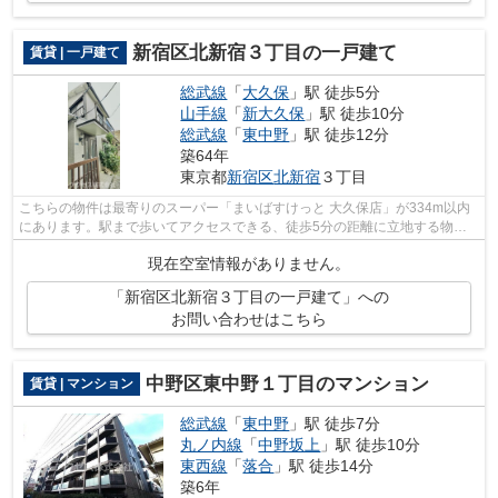
新宿区北新宿３丁目の一戸建て
賃貸 | 一戸建て
総武線
「
大久保
」駅 徒歩5分
山手線
「
新大久保
」駅 徒歩10分
総武線
「
東中野
」駅 徒歩12分
築64年
東京都
新宿区
北新宿
３丁目
こちらの物件は最寄りのスーパー「まいばすけっと 大久保店」が334m以内
にあります。駅まで歩いてアクセスできる、徒歩5分の距離に立地する物件
です。広々とした室内のある一戸建て物...
現在空室情報がありません。
「新宿区北新宿３丁目の一戸建て」への
お問い合わせはこちら
中野区東中野１丁目のマンション
賃貸 | マンション
総武線
「
東中野
」駅 徒歩7分
丸ノ内線
「
中野坂上
」駅 徒歩10分
東西線
「
落合
」駅 徒歩14分
築6年