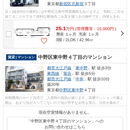
東京都
新宿区
北新宿
３丁目
近く(徒歩6分の場所)には中野区立東中野図書館もありますよ。気軽にごみを
捨てることができて便利な敷地内ごみ置き場つきの物件です。内装もきれい
な一押しの築浅物件です。きれい好き...
25.1
万
円
(管理費等：15,000円 )
1ヶ月
1ヶ月
敷金
礼金
3階 / 2LDK / 42.96㎡
中野区東中野４丁目のマンション
賃貸 | マンション
都営大江戸線
「
東中野
」駅 徒歩3分
東西線
「
落合
」駅 徒歩5分
都営大江戸線
「
中井
」駅 徒歩10分
築20年
東京都
中野区
東中野
４丁目
初期費用のカード決済で、入居時の負担が減ります。高層マンションの最上
階は、あまり虫が入ってこないので虫が苦手な女性も安心。注目を集めてい
るのが、敷地内ごみ置き場のある物件...
現在空室情報がありません。
「中野区東中野４丁目のマンション」への
お問い合わせはこちら