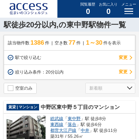
閲覧履歴
お気に入り
メニュー
0
0
駅徒歩20分以内,の東中野駅物件一覧
1386
77
1～30
該当物件数
件
空き数
件
件を表示
駅で絞り込む
変更
変更
絞り込み条件：
20分以内
空室のみ
中野区東中野５丁目のマンション
賃貸 | マンション
総武線
「
東中野
」駅 徒歩8分
東西線
「
落合
」駅 徒歩6分
都営大江戸線
「
中井
」駅 徒歩11分
築31年 / 55.26㎡