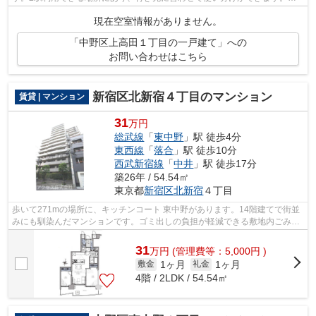
建て物件は、室内のレイアウトの自由度も...
現在空室情報がありません。
「中野区上高田１丁目の一戸建て」への
お問い合わせはこちら
新宿区北新宿４丁目のマンション
賃貸 | マンション
31
万円
総武線
「
東中野
」駅 徒歩4分
東西線
「
落合
」駅 徒歩10分
西武新宿線
「
中井
」駅 徒歩17分
築26年 / 54.54㎡
東京都
新宿区
北新宿
４丁目
歩いて271mの場所に、キッチンコート 東中野があります。14階建てで街並
みにも馴染んだマンションです。ゴミ出しの負担が軽減できる敷地内ごみ置
き場付き物件です。こちらの物件はマン...
31
万
円
(管理費等：5,000円 )
1ヶ月
1ヶ月
敷金
礼金
4階 / 2LDK / 54.54㎡