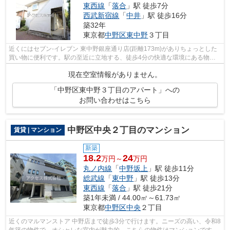
東西線
「
落合
」駅 徒歩7分
西武新宿線
「
中井
」駅 徒歩16分
築32年
東京都
中野区
東中野
３丁目
近くにはセブン‐イレブン 東中野銀座通り店(距離173m)がありちょっとした
買い物に便利です。駅の至近に立地する、徒歩4分の快適な環境にある物件
です。落ち着いた街並みが魅力のアパー...
現在空室情報がありません。
「中野区東中野３丁目のアパート」への
お問い合わせはこちら
中野区中央２丁目のマンション
賃貸 | マンション
新築
18.2
24
万円～
万円
丸ノ内線
「
中野坂上
」駅 徒歩11分
総武線
「
東中野
」駅 徒歩13分
東西線
「
落合
」駅 徒歩21分
築1年未満 / 44.00㎡～61.73㎡
東京都
中野区
中央
２丁目
近くのマルマンストア 中野店まで徒歩3分で行けます。ニーズの高い、令和8
年築の物件で、オシャレな室内が魅力的。こちらの物件はマンションです。