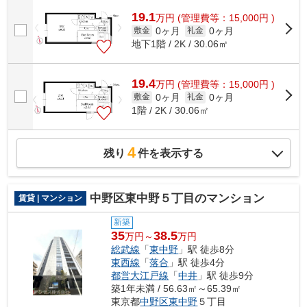
19.1
万
円
(管理費等：15,000円 )
0ヶ月
0ヶ月
敷金
礼金
地下1階 / 2K / 30.06㎡
19.4
万
円
(管理費等：15,000円 )
0ヶ月
0ヶ月
敷金
礼金
1階 / 2K / 30.06㎡
4
残り
件を表示する
中野区東中野５丁目のマンション
賃貸 | マンション
新築
35
38.5
万円～
万円
総武線
「
東中野
」駅 徒歩8分
東西線
「
落合
」駅 徒歩4分
都営大江戸線
「
中井
」駅 徒歩9分
築1年未満 / 56.63㎡～65.39㎡
東京都
中野区
東中野
５丁目