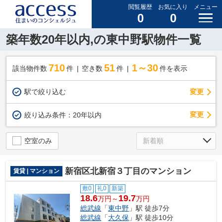
閲覧履歴
お気に入り
メニュー
0
0
築年数20年以内,の東中野駅物件一覧
710
51
1～30
該当物件数
件
空き数
件
件を表示
駅で絞り込む
変更
変更
絞り込み条件：
20年以内
空室のみ
新宿区北新宿３丁目のマンション
賃貸 | マンション
敷0
礼0
新築
18.6
19.7
万円～
万円
総武線
「
東中野
」駅 徒歩7分
総武線
「
大久保
」駅 徒歩10分