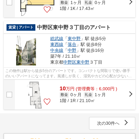
1ヶ月
0ヶ月
敷金
礼金
1階 / 1K / 17.43㎡
中野区東中野３丁目のアパート
賃貸 | アパート
総武線
「
東中野
」駅 徒歩5分
東西線
「
落合
」駅 徒歩8分
中央線
「
中野
」駅 徒歩16分
築7年 / 21.10㎡
東京都
中野区
東中野
３丁目
この物件は駅から徒歩5分のアパートです。コンパクトな間取りで使い勝手
のいいアパートになってます。風通しが良く、湿気やカビの心配が少ないア
パートです。初期費用のカード決済で、...
10
万
円
(管理費等：6,000円 )
0ヶ月
1ヶ月
敷金
礼金
1階 / 1R / 21.10㎡
次の30件へ