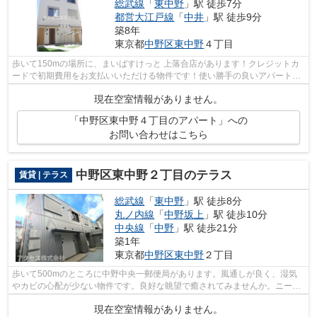
総武線
「
東中野
」駅 徒歩7分
都営大江戸線
「
中井
」駅 徒歩9分
築8年
東京都
中野区
東中野
４丁目
歩いて150mの場所に、まいばすけっと 上落合店があります！クレジットカ
ードで初期費用をお支払いいただける物件です！使い勝手の良いアパートで
イチオシの物件です！ご利用可能な駅が...
現在空室情報がありません。
「中野区東中野４丁目のアパート」への
お問い合わせはこちら
中野区東中野２丁目のテラス
賃貸 | テラス
総武線
「
東中野
」駅 徒歩8分
丸ノ内線
「
中野坂上
」駅 徒歩10分
中央線
「
中野
」駅 徒歩21分
築1年
東京都
中野区
東中野
２丁目
歩いて500mのところに中野中央一郵便局があります。風通しが良く、湿気
やカビの心配が少ない物件です。良好な眺望で癒されてみませんか。ニーズ
の高い、2024年築の物件で、オシャレな...
現在空室情報がありません。