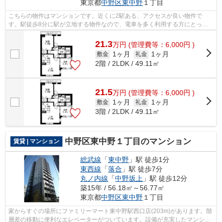
東京都
中野区
東中野
１丁目
こちらの物件はマンションです。近くに2駅ある、アクセスが良い物件で
す。駅徒歩8分に駅が立地する物件なので、電車を多く利用する方にとって
便利です。総武線東中野周辺の不動産情報...
21.3
万
円
(管理費等：6,000円 )
1ヶ月
1ヶ月
敷金
礼金
2階 / 2LDK / 49.11㎡
21.5
万
円
(管理費等：6,000円 )
1ヶ月
1ヶ月
敷金
礼金
3階 / 2LDK / 49.11㎡
中野区東中野１丁目のマンション
賃貸 | マンション
総武線
「
東中野
」駅 徒歩1分
東西線
「
落合
」駅 徒歩7分
丸ノ内線
「
中野坂上
」駅 徒歩12分
築15年 / 56.18㎡～56.77㎡
東京都
中野区
東中野
１丁目
家からすぐの場所にファミリーマート東中野駅西口店(203m)があります。階
層差の移動に便利なエレベーターがついています。設備が充実したマンショ