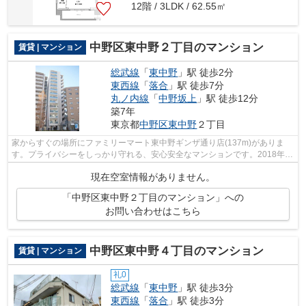
12階 / 3LDK / 62.55㎡
中野区東中野２丁目のマンション
賃貸 | マンション
総武線
「
東中野
」駅 徒歩2分
東西線
「
落合
」駅 徒歩7分
丸ノ内線
「
中野坂上
」駅 徒歩12分
築7年
東京都
中野区
東中野
２丁目
家からすぐの場所にファミリーマート東中野ギンザ通り店(137m)がありま
す。プライバシーをしっかり守れる、安心安全なマンションです。2018年築
の物件となっており、きれいな室内が魅...
現在空室情報がありません。
「中野区東中野２丁目のマンション」への
お問い合わせはこちら
中野区東中野４丁目のマンション
賃貸 | マンション
礼0
総武線
「
東中野
」駅 徒歩3分
東西線
「
落合
」駅 徒歩3分