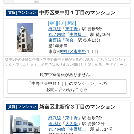
中野区東中野１丁目のマンション
賃貸 | マンション
敷0
礼0
新築
総武線
「
東中野
」駅 徒歩8分
丸ノ内線
「
中野坂上
」駅 徒歩6分
東西線
「
落合
」駅 徒歩13分
築1年未満
東京都
中野区
東中野
１丁目
徒歩5分の距離に中野区立中野東中学校があるのも魅力。こちらはマンショ
ンタイプになります。通常ではありえない間取りも楽しめる、デザイナーズ
物件です。中野区エリアと総武線東中野...
現在空室情報がありません。
「中野区東中野１丁目のマンション」への
お問い合わせはこちら
新宿区北新宿３丁目のマンション
賃貸 | マンション
総武線
「
東中野
」駅 徒歩7分
総武線
「
大久保
」駅 徒歩12分
丸ノ内線
「
中野坂上
」駅 徒歩14分