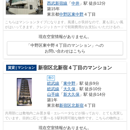
西武新宿線
「
中井
」駅 徒歩12分
築15年
東京都
中野区
東中野
４丁目
こちらはマンションタイプになります。風通しが良好なので、夏も涼しい風
がはいってきます。クレジットカードで初期費用がお支払いいただけるの
で、決済の手間が軽減できます。2駅利用...
現在空室情報がありません。
「中野区東中野４丁目のマンション」への
お問い合わせはこちら
新宿区北新宿４丁目のマンション
賃貸 | マンション
敷0
総武線
「
東中野
」駅 徒歩9分
総武線
「
大久保
」駅 徒歩10分
山手線
「
新大久保
」駅 徒歩14分
築1年
東京都
新宿区
北新宿
４丁目
共用部には敷地内ごみ置き場・エレベータなどが揃っており、とても充実し
ています。目的に応じて選べる３駅利用可能な物件です。こちらの物件はマ
ンションです。11階建てで快適な物件...
現在空室情報がありません。