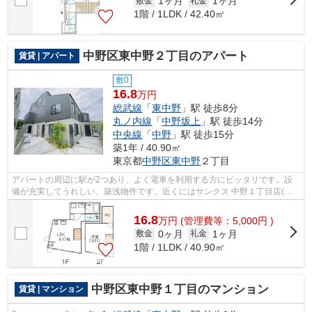
1ヶ月
1ヶ月
敷金
礼金
1階 / 1LDK / 42.40㎡
中野区東中野２丁目のアパート
賃貸 | アパート
敷0
16.8
万円
総武線
「
東中野
」駅 徒歩8分
丸ノ内線
「
中野坂上
」駅 徒歩14分
中央線
「
中野
」駅 徒歩15分
築1年 / 40.90㎡
東京都
中野区
東中野
２丁目
アパートの周辺に駅が2つあり、よく電車を利用する方にピッタリです。設
備が充実してうれしい、築浅物件です。近くにはサンクス 中野１丁目店(徒
歩2分)がありちょっとした買い物に便利...
16.8
万
円
(管理費等：5,000円 )
0ヶ月
1ヶ月
敷金
礼金
1階 / 1LDK / 40.90㎡
中野区東中野１丁目のマンション
賃貸 | マンション