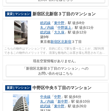
新宿区北新宿３丁目のマンション
賃貸 | マンション
総武線
「
東中野
」駅 徒歩8分
丸ノ内線
「
中野坂上
」駅 徒歩11分
総武線
「
大久保
」駅 徒歩12分
築9年
東京都
新宿区
北新宿
３丁目
こちらの物件はマンションです。目的に応じて駅を選べることが、2駅利用
できるこの物件のメリットです。清潔な敷地内ごみ置き場も用意されており
ます。常に新鮮な空気を取り入れられる...
現在空室情報がありません。
「新宿区北新宿３丁目のマンション」への
お問い合わせはこちら
中野区中央５丁目のマンション
賃貸 | マンション
中央線
「
中野
」駅 徒歩6分
丸ノ内線
「
新中野
」駅 徒歩10分
総武線
「
東中野
」駅 徒歩26分
築17年