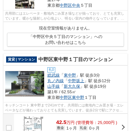
東京都
中野区
中央
５丁目
共用部にはエレベータ・敷地内ごみ置き場などが揃っており、とても充実し
ています。暖かな陽射しが心地よい、明るい室内の物件となっています。こ
ちらはマンションタイプになります。...
現在空室情報がありません。
「中野区中央５丁目のマンション」への
お問い合わせはこちら
中野区東中野１丁目のマンション
賃貸 | マンション
礼0
総武線
「
東中野
」駅 徒歩3分
丸ノ内線
「
中野坂上
」駅 徒歩12分
山手線
「
新大久保
」駅 徒歩19分
築1年 / 62.55㎡
東京都
中野区
東中野
１丁目
キッチンコート 東中野まで241mです。共用部には敷地内ごみ置き場・エレ
ベータなどが備わっておりとても充実しています。徒歩2分で駅にアクセス
できる物件です。夏場は特に涼しい通風...
42.5
万
円
(管理費等：25,000円 )
1ヶ月
0ヶ月
敷金
礼金