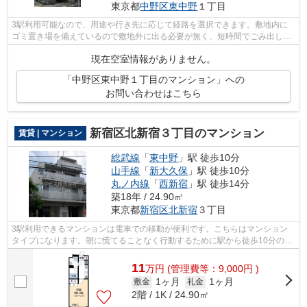
東京都
中野区
東中野
１丁目
3駅利用可能なので、用途や行き先に応じて経路を選択できます。敷地内に
ゴミ置き場を備えているので敷地外に出る必要が無く、短時間でごみ出しを
終えられます。クレジットカードで初期...
現在空室情報がありません。
「中野区東中野１丁目のマンション」への
お問い合わせはこちら
新宿区北新宿３丁目のマンション
賃貸 | マンション
総武線
「
東中野
」駅 徒歩10分
山手線
「
新大久保
」駅 徒歩10分
丸ノ内線
「
西新宿
」駅 徒歩14分
築18年 / 24.90㎡
東京都
新宿区
北新宿
３丁目
3駅利用できるマンションは電車での移動が便利です。こちらはマンション
タイプになります。朝に慌てることなく行動するために駅から徒歩10分の駅
近マンションはいかがでしょうか。初期...
11
万
円
(管理費等：9,000円 )
1ヶ月
1ヶ月
敷金
礼金
2階 / 1K / 24.90㎡