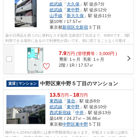
総武線
「
大久保
」駅 徒歩7分
総武線
「
東中野
」駅 徒歩12分
山手線
「
新大久保
」駅 徒歩11分
築10年 / 17.57㎡
東京都
新宿区
北新宿
３丁目
薬や日用品を買うのに便利なスギ薬局 北新宿3丁目店まで、408mです。3駅
利用できる場所にあるので利便性が高いです。朝に慌てることなく行動する
ために駅から徒歩7分の駅近アパートは...
7.9
万
円
(管理費等：3,000円 )
1ヶ月
1ヶ月
敷金
礼金
2階 / 1R / 17.57㎡
中野区東中野５丁目のマンション
賃貸 | マンション
13.5
18
万円～
万円
東西線
「
落合
」駅 徒歩8分
総武線
「
東中野
」駅 徒歩10分
西武新宿線
「
中井
」駅 徒歩13分
築14年 / 24.27㎡～36.86㎡
東京都
中野区
東中野
５丁目
物件から324mの場所には東中野郵便局があります。外観タイル張りは耐久