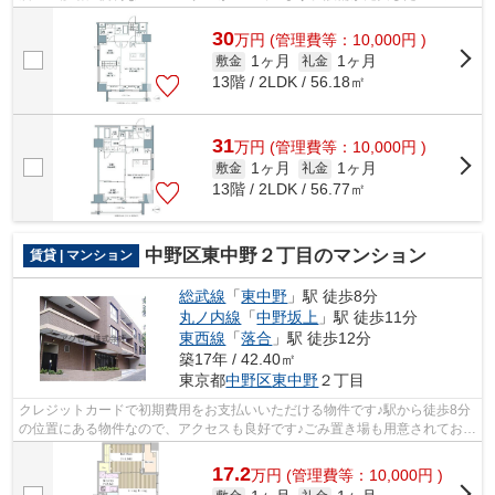
ンタイプの物件。徒歩1分に駅があるの...
30
万
円
(管理費等：10,000円 )
1ヶ月
1ヶ月
敷金
礼金
13階 / 2LDK / 56.18㎡
31
万
円
(管理費等：10,000円 )
1ヶ月
1ヶ月
敷金
礼金
13階 / 2LDK / 56.77㎡
中野区東中野２丁目のマンション
賃貸 | マンション
総武線
「
東中野
」駅 徒歩8分
丸ノ内線
「
中野坂上
」駅 徒歩11分
東西線
「
落合
」駅 徒歩12分
築17年 / 42.40㎡
東京都
中野区
東中野
２丁目
クレジットカードで初期費用をお支払いいただける物件です♪駅から徒歩8分
の位置にある物件なので、アクセスも良好です♪ごみ置き場も用意されてお
り、通勤前などにごみ捨て可能です♪当...
17.2
万
円
(管理費等：10,000円 )