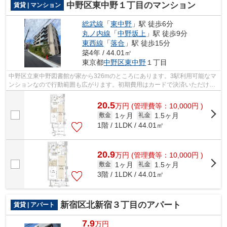
中野区東中野１丁目のマンション
賃貸 | マンション
総武線
「
東中野
」駅 徒歩6分
丸ノ内線
「
中野坂上
」駅 徒歩9分
東西線
「
落合
」駅 徒歩15分
築4年 / 44.01㎡
東京都
中野区
東中野
１丁目
中野区立東中野図書館が家から326mのところにあります。3駅利用可能なマ
ンションなので行動範囲も広がります。初期費用はカードで決済いただけま
す。朝に慌てることなく行動するために...
20.5
万
円
(管理費等：10,000円 )
1ヶ月
1.5ヶ月
敷金
礼金
1階 / 1LDK / 44.01㎡
20.9
万
円
(管理費等：10,000円 )
1ヶ月
1.5ヶ月
敷金
礼金
3階 / 1LDK / 44.01㎡
新宿区北新宿３丁目のアパート
賃貸 | アパート
7.9
万円