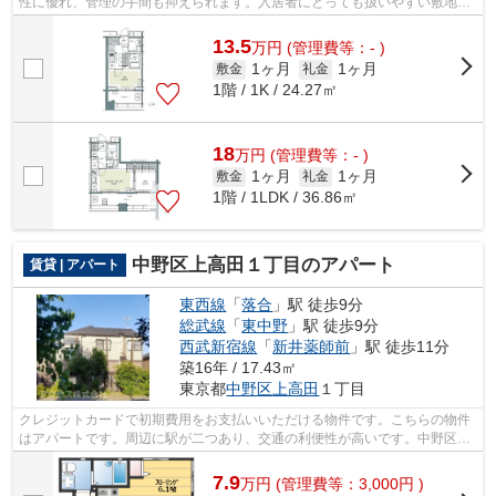
性に優れ、管理の手間も抑えられます。入居者にとっても扱いやすい敷地内
ごみ置き場がついています。駅から徒歩8...
13.5
万
円
(管理費等：- )
1ヶ月
1ヶ月
敷金
礼金
1階 / 1K / 24.27㎡
18
万
円
(管理費等：- )
1ヶ月
1ヶ月
敷金
礼金
1階 / 1LDK / 36.86㎡
中野区上高田１丁目のアパート
賃貸 | アパート
東西線
「
落合
」駅 徒歩9分
総武線
「
東中野
」駅 徒歩9分
西武新宿線
「
新井薬師前
」駅 徒歩11分
築16年 / 17.43㎡
東京都
中野区
上高田
１丁目
クレジットカードで初期費用をお支払いいただける物件です。こちらの物件
はアパートです。周辺に駅が二つあり、交通の利便性が高いです。中野区エ
リアの賃貸情報はアクセスにお問い合...
7.9
万
円
(管理費等：3,000円 )