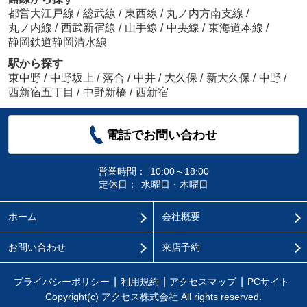
都営大江戸線
/
総武線
/
東西線
/
丸ノ内方南支線
/
丸ノ内線
/
西武新宿線
/
山手線
/
中央線
/
東海道本線
/
静岡鉄道静岡清水線
駅から探す
東中野
/
中野坂上
/
落合
/
中井
/
大久保
/
新大久保
/
中野
/
西新宿五丁目
/
中野新橋
/
西新宿
電話でお問い合わせ
営業時間：
10:00～18:00
定休日：
水曜日・木曜日
ホーム
会社概要
お問い合わせ
来店予約
プライバシーポリシー
利用規約
アクセスマップ
PCサイト
Copyright(c) アクセス株式会社 All rights reserved.