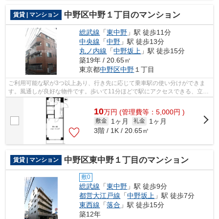
中野区中野１丁目のマンション
賃貸 | マンション
総武線
「
東中野
」駅 徒歩11分
中央線
「
中野
」駅 徒歩13分
丸ノ内線
「
中野坂上
」駅 徒歩15分
築19年 / 20.65㎡
東京都
中野区
中野
１丁目
ご利用可能な駅が3つ以上あり、行き先に応じて乗車駅の使い分けができま
す。風通しが良好な物件です。歩いて11分ほどで駅にアクセスできる、立地
の良さも魅力の物件です。満足できる素...
10
万
円
(管理費等：5,000円 )
1ヶ月
1ヶ月
敷金
礼金
3階 / 1K / 20.65㎡
中野区東中野１丁目のマンション
賃貸 | マンション
敷0
総武線
「
東中野
」駅 徒歩9分
都営大江戸線
「
中野坂上
」駅 徒歩7分
東西線
「
落合
」駅 徒歩15分
築12年