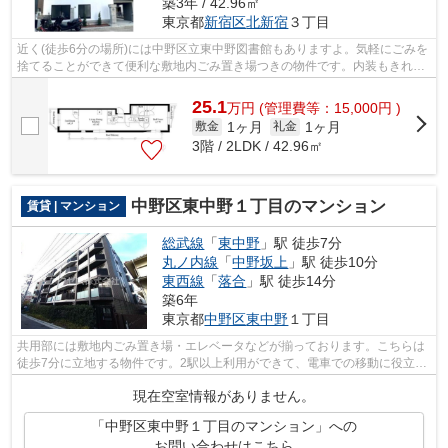
築3年 / 42.96㎡
東京都
新宿区
北新宿
３丁目
近く(徒歩6分の場所)には中野区立東中野図書館もありますよ。気軽にごみを
捨てることができて便利な敷地内ごみ置き場つきの物件です。内装もきれい
な一押しの築浅物件です。きれい好き...
25.1
万
円
(管理費等：15,000円 )
1ヶ月
1ヶ月
敷金
礼金
3階 / 2LDK / 42.96㎡
中野区東中野１丁目のマンション
賃貸 | マンション
総武線
「
東中野
」駅 徒歩7分
丸ノ内線
「
中野坂上
」駅 徒歩10分
東西線
「
落合
」駅 徒歩14分
築6年
東京都
中野区
東中野
１丁目
共用部には敷地内ごみ置き場・エレベータなどが揃っております。こちらは
徒歩7分に立地する物件です。2駅以上利用ができて、電車での移動に役立つ
物件です。築4年の築浅物件。防犯対策...
現在空室情報がありません。
「中野区東中野１丁目のマンション」への
お問い合わせはこちら