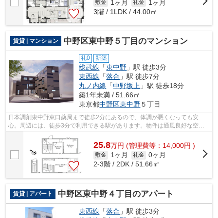
1ヶ月
1ヶ月
敷金
礼金
3階 / 1LDK / 44.00㎡
中野区東中野５丁目のマンション
賃貸 | マンション
礼0
新築
総武線
「
東中野
」駅 徒歩3分
東西線
「
落合
」駅 徒歩7分
丸ノ内線
「
中野坂上
」駅 徒歩18分
築1年未満 / 51.66㎡
東京都
中野区
東中野
５丁目
日本調剤東中野東口薬局まで徒歩2分にあるので、体調が悪くなっても安
心。周辺には、徒歩3分で利用できる駅があります。物件は通風良好な空間
です。アクセスには中野区エリアの賃貸情...
25.8
万
円
(管理費等：14,000円 )
1ヶ月
0ヶ月
敷金
礼金
2-3階 / 2DK / 51.66㎡
中野区東中野４丁目のアパート
賃貸 | アパート
東西線
「
落合
」駅 徒歩3分