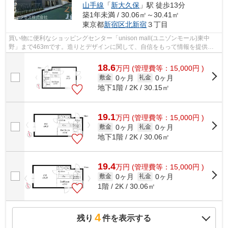
山手線
「
新大久保
」駅 徒歩13分
築1年未満 / 30.06㎡～30.41㎡
東京都
新宿区
北新宿
３丁目
買い物に便利なショッピングセンター「unison mall(ユニゾンモール)東中
野」まで463mです。造りとデザインに関して、自信をもって情報を提供で
きるマンションです。面倒なゴミ捨ての負...
18.6
万
円
(管理費等：15,000円 )
0ヶ月
0ヶ月
敷金
礼金
地下1階 / 2K / 30.15㎡
19.1
万
円
(管理費等：15,000円 )
0ヶ月
0ヶ月
敷金
礼金
地下1階 / 2K / 30.06㎡
19.4
万
円
(管理費等：15,000円 )
0ヶ月
0ヶ月
敷金
礼金
1階 / 2K / 30.06㎡
4
残り
件を表示する