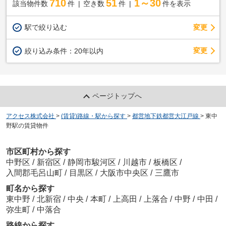
710
51
1～30
該当物件数
件
空き数
件
件を表示
駅で絞り込む
変更
変更
絞り込み条件：
20年以内
ページトップへ
アクセス株式会社
>
(賃貸)路線・駅から探す
>
都営地下鉄都営大江戸線
>
東中
野駅の賃貸物件
市区町村から探す
中野区
/
新宿区
/
静岡市駿河区
/
川越市
/
板橋区
/
入間郡毛呂山町
/
目黒区
/
大阪市中央区
/
三鷹市
町名から探す
東中野
/
北新宿
/
中央
/
本町
/
上高田
/
上落合
/
中野
/
中田
/
弥生町
/
中落合
路線から探す