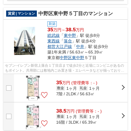
中野区東中野５丁目のマンション
賃貸 | マンション
新築
35
38.5
万円～
万円
総武線
「
東中野
」駅 徒歩8分
東西線
「
落合
」駅 徒歩4分
都営大江戸線
「
中井
」駅 徒歩9分
築1年未満 / 56.63㎡～65.39㎡
東京都
中野区
東中野
５丁目
セブン-イレブン新宿上落合１丁目店まで徒歩2分と近場にコンビニがあるの
もポイント。共用部には敷地内ごみ置き場・エレベータなどが揃っており、
とても充実しています。こちらはマン...
35
万
円
(管理費等：- )
1ヶ月
1ヶ月
敷金
礼金
7階 / 2LDK / 56.63㎡
38.5
万
円
(管理費等：- )
1ヶ月
1ヶ月
敷金
礼金
16階 / 3LDK / 65.39㎡