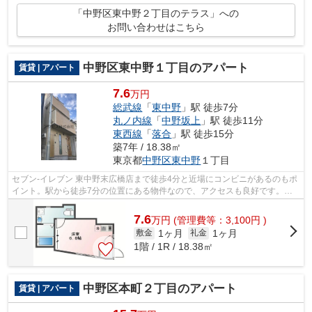
「中野区東中野２丁目のテラス」への
お問い合わせはこちら
中野区東中野１丁目のアパート
賃貸 | アパート
7.6
万円
総武線
「
東中野
」駅 徒歩7分
丸ノ内線
「
中野坂上
」駅 徒歩11分
東西線
「
落合
」駅 徒歩15分
築7年 / 18.38㎡
東京都
中野区
東中野
１丁目
セブン-イレブン 東中野末広橋店まで徒歩4分と近場にコンビニがあるのもポ
イント。駅から徒歩7分の位置にある物件なので、アクセスも良好です。通
風システムが整った換気がしやすいア...
7.6
万
円
(管理費等：3,100円 )
1ヶ月
1ヶ月
敷金
礼金
1階 / 1R / 18.38㎡
中野区本町２丁目のアパート
賃貸 | アパート