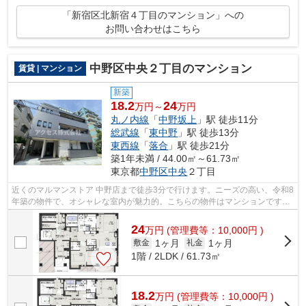
「新宿区北新宿４丁目のマンション」への
お問い合わせはこちら
中野区中央２丁目のマンション
賃貸 | マンション
新築
18.2
24
万円～
万円
丸ノ内線
「
中野坂上
」駅 徒歩11分
総武線
「
東中野
」駅 徒歩13分
東西線
「
落合
」駅 徒歩21分
築1年未満 / 44.00㎡～61.73㎡
東京都
中野区
中央
２丁目
近くのマルマンストア 中野店まで徒歩3分で行けます。ニーズの高い、令和8
年築の物件で、オシャレな室内が魅力的。こちらの物件はマンションです。
シンプルながらも風の通り道がしっか...
24
万
円
(管理費等：10,000円 )
1ヶ月
1ヶ月
敷金
礼金
1階 / 2LDK / 61.73㎡
18.2
万
円
(管理費等：10,000円 )