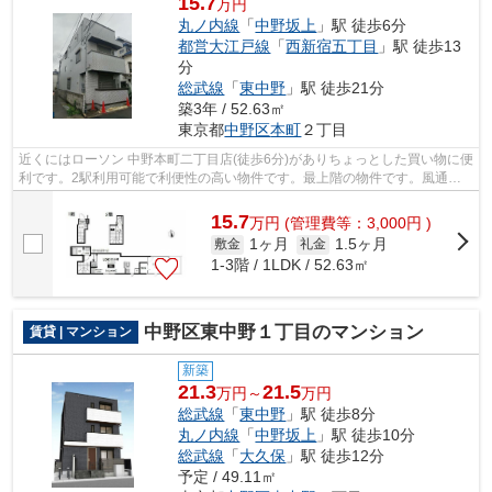
15.7
万円
丸ノ内線
「
中野坂上
」駅 徒歩6分
都営大江戸線
「
西新宿五丁目
」駅 徒歩13
分
総武線
「
東中野
」駅 徒歩21分
築3年 / 52.63㎡
東京都
中野区
本町
２丁目
近くにはローソン 中野本町二丁目店(徒歩6分)がありちょっとした買い物に便
利です。2駅利用可能で利便性の高い物件です。最上階の物件です。風通し
の良い物件は利便性が高く好条件です...
15.7
万
円
(管理費等：3,000円 )
1ヶ月
1.5ヶ月
敷金
礼金
1-3階 / 1LDK / 52.63㎡
中野区東中野１丁目のマンション
賃貸 | マンション
新築
21.3
21.5
万円～
万円
総武線
「
東中野
」駅 徒歩8分
丸ノ内線
「
中野坂上
」駅 徒歩10分
総武線
「
大久保
」駅 徒歩12分
予定 / 49.11㎡