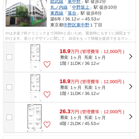
総武線
「
東中野
」駅 徒歩2分
丸ノ内線
「
中野坂上
」駅 徒歩10分
東西線
「
落合
」駅 徒歩8分
築6年 / 36.12㎡～45.53㎡
東京都
中野区
東中野
１丁目
やはぎ皮フ科クリニックまで368mと近いため、緊急時にもすぐに病院まで
行けます。造りとデザインに関して、自信をもって情報を提供できるマンシ
ョンです。風通しの良いマンションは利...
18.9
万
円
(管理費等：12,000円 )
1ヶ月
1ヶ月
敷金
礼金
1階 / 1LDK / 36.12㎡
18.9
万
円
(管理費等：12,000円 )
1ヶ月
1ヶ月
敷金
礼金
1階 / 1LDK / 36.12㎡
26.3
万
円
(管理費等：12,000円 )
1ヶ月
1ヶ月
敷金
礼金
4階 / 2LDK / 45.53㎡