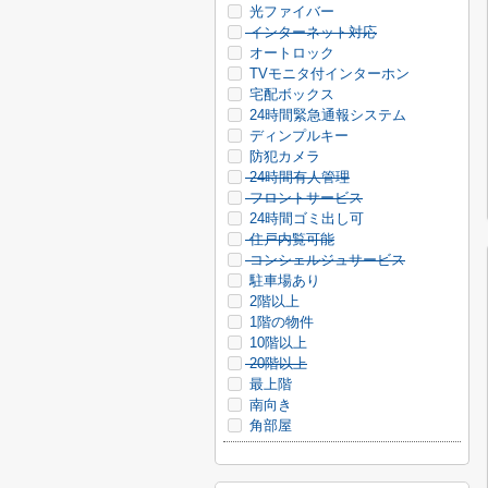
光ファイバー
インターネット対応
オートロック
TVモニタ付インターホン
宅配ボックス
24時間緊急通報システム
ディンプルキー
防犯カメラ
24時間有人管理
フロントサービス
24時間ゴミ出し可
住戸内覧可能
コンシェルジュサービス
駐車場あり
2階以上
1階の物件
10階以上
20階以上
最上階
南向き
角部屋