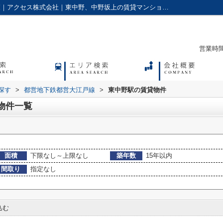
築年数15年以内,の東中野駅の賃貸物件一覧｜アクセス株式会社｜東中野、中野坂上の賃貸マンションやアパートに強い不動産会社
営業時間：
探す
>
都営地下鉄都営大江戸線
>
東中野駅の賃貸物件
物件一覧
面積
下限なし～上限なし
築年数
15年以内
間取り
指定なし
込む