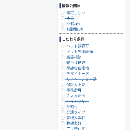
情報公開日
指定しない
本日
3日以内
1週間以内
こだわり条件
ペット飼育可
ペット専用設備
楽器相談
陽当り良好
閑静な住宅地
デザイナーズ
リノベーション済
保証人不要
事務所可
２人入居可
バリアフリー
分割可
分譲タイプ
管理人常駐
眺望良好
二世帯住宅