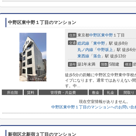
中野区東中野１丁目のマンション
東京都
中野区
東中野
１丁目
住所
交通
総武線
「
東中野
」駅 徒歩8分
丸ノ内線
「
中野坂上
」駅 徒歩6分
東西線
「
落合
」駅 徒歩13分
築1年未満
5階建
築年
階数
構造
徒歩5分の距離に中野区立中野東中学校
イプになります。通常ではありえない間
す。中...
所在階
賃料
管理費・共益費
敷金
礼金
間取り
現在空室情報がありません。
中野区東中野１丁目のマンションへのお問い合
新宿区北新宿３丁目のマンション