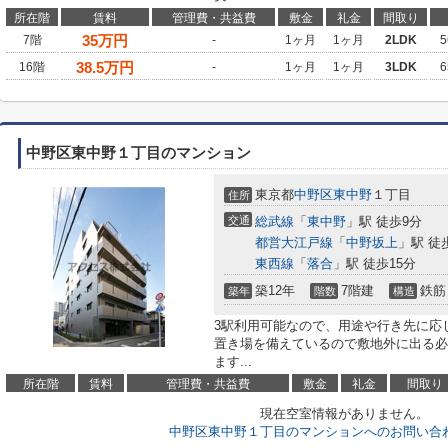
所在階
賃料
管理費・共益費
敷金
礼金
間取り
35
万円
7階
-
1ヶ月
1ヶ月
2LDK
5
38.5
万円
16階
-
1ヶ月
1ヶ月
3LDK
6
中野区東中野１丁目のマンション
東京都
中野区
東中野
１丁目
住所
交通
総武線
「
東中野
」駅 徒歩9分
都営大江戸線
「
中野坂上
」駅 徒
東西線
「
落合
」駅 徒歩15分
築12年
7階建
鉄筋
築年
階数
構造
3駅利用可能なので、用途や行き先に応
置き場を備えているので敷地外に出る必
ます...
所在階
賃料
管理費・共益費
敷金
礼金
間取り
現在空室情報がありません。
中野区東中野１丁目のマンションへのお問い合