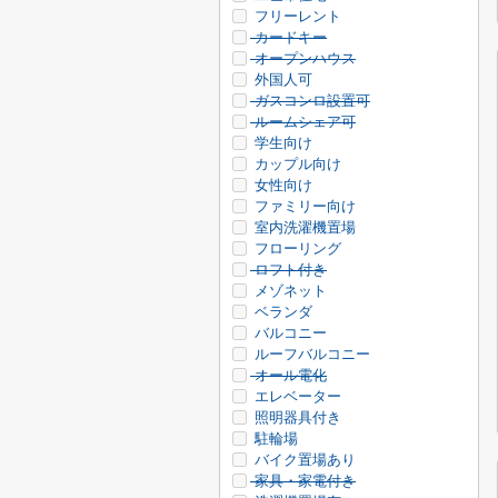
フリーレント
カードキー
オープンハウス
外国人可
ガスコンロ設置可
ルームシェア可
学生向け
カップル向け
女性向け
ファミリー向け
室内洗濯機置場
フローリング
ロフト付き
メゾネット
ベランダ
バルコニー
ルーフバルコニー
オール電化
エレベーター
照明器具付き
駐輪場
バイク置場あり
家具・家電付き