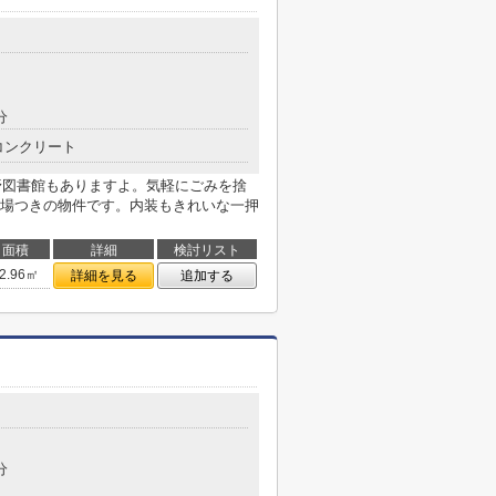
分
コンクリート
中野図書館もありますよ。気軽にごみを捨
場つきの物件です。内装もきれいな一押
面積
詳細
検討リスト
2.96㎡
詳細を見る
追加する
分