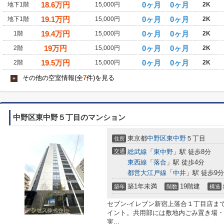
18.6
万円
0ヶ月
0ヶ月
地下1階
15,000円
2K
19.1
万円
0ヶ月
0ヶ月
地下1階
15,000円
2K
19.4
万円
0ヶ月
0ヶ月
1階
15,000円
2K
19
万円
0ヶ月
0ヶ月
2階
15,000円
2K
19.5
万円
0ヶ月
0ヶ月
2階
15,000円
2K
その他の空室情報(全
7
件)を見る
+
中野区東中野５丁目のマンション
東京都
中野区
東中野
５丁目
住所
交通
総武線
「
東中野
」駅 徒歩8分
東西線
「
落合
」駅 徒歩4分
都営大江戸線
「
中井
」駅 徒歩9分
築1年未満
19階建
築年
階数
構造
セブン-イレブン新宿上落合１丁目店ま
イント。共用部には敷地内ごみ置き場・
実...