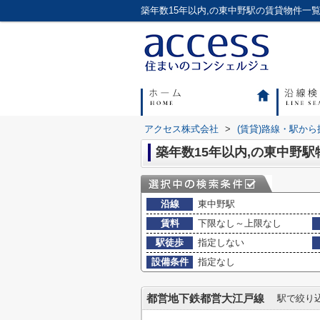
アクセス株式会社
>
(賃貸)路線・駅から
築年数15年以内,の東中野駅
沿線
東中野駅
賃料
下限なし～上限なし
駅徒歩
指定しない
設備条件
指定なし
都営地下鉄都営大江戸線
駅で絞り