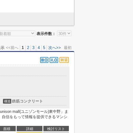
表示件数：
表示
<<前へ
1
2
3
4
5
次へ>>
最初
鉄筋コンクリート
構造
son mall(ユニゾンモール)東中野」ま
て、自信をもって情報を提供できるマンシ
面積
詳細
検討リスト