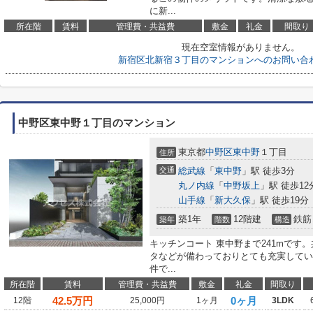
に新...
所在階
賃料
管理費・共益費
敷金
礼金
間取り
現在空室情報がありません。
新宿区北新宿３丁目のマンションへのお問い合
中野区東中野１丁目のマンション
東京都
中野区
東中野
１丁目
住所
交通
総武線
「
東中野
」駅 徒歩3分
丸ノ内線
「
中野坂上
」駅 徒歩12
山手線
「
新大久保
」駅 徒歩19分
築1年
12階建
鉄筋
築年
階数
構造
キッチンコート 東中野まで241mです
タなどが備わっておりとても充実してい
件で...
所在階
賃料
管理費・共益費
敷金
礼金
間取り
42.5
万円
0ヶ月
12階
25,000円
1ヶ月
3LDK