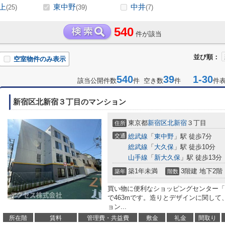
上
東中野
中井
(25)
(39)
(7)
540
件が該当
並び順：
空室物件のみ表示
540
39
1-30
該当公開件数
件 空き数
件
件
新宿区北新宿３丁目のマンション
東京都
新宿区
北新宿
３丁目
住所
交通
総武線
「
東中野
」駅 徒歩7分
総武線
「
大久保
」駅 徒歩10分
山手線
「
新大久保
」駅 徒歩13分
築1年未満
3階建 地下2階
築年
階数
買い物に便利なショッピングセンター「uni
で463mです。造りとデザインに関し
ョン...
所在階
賃料
管理費・共益費
敷金
礼金
間取り