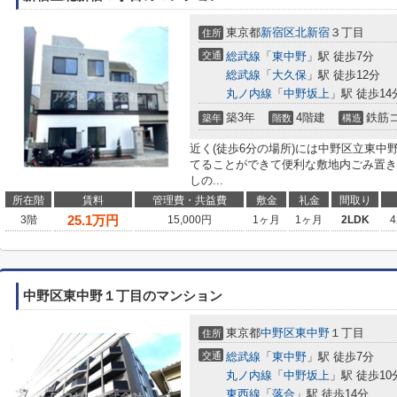
東京都
新宿区
北新宿
３丁目
住所
交通
総武線
「
東中野
」駅 徒歩7分
総武線
「
大久保
」駅 徒歩12分
丸ノ内線
「
中野坂上
」駅 徒歩14
築3年
4階建
鉄筋
築年
階数
構造
近く(徒歩6分の場所)には中野区立東
てることができて便利な敷地内ごみ置き
しの...
所在階
賃料
管理費・共益費
敷金
礼金
間取り
25.1
万円
3階
15,000円
1ヶ月
1ヶ月
2LDK
4
中野区東中野１丁目のマンション
東京都
中野区
東中野
１丁目
住所
交通
総武線
「
東中野
」駅 徒歩7分
丸ノ内線
「
中野坂上
」駅 徒歩10
東西線
「
落合
」駅 徒歩14分