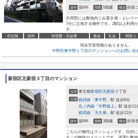
築6年
5階建
鉄筋
築年
階数
構造
共用部には敷地内ごみ置き場・エレベー
7分に立地する物件です。2駅以上利用
す。...
所在階
賃料
管理費・共益費
敷金
礼金
間取り
現在空室情報がありません。
中野区東中野１丁目のマンションへのお問い合
新宿区北新宿３丁目のマンション
東京都
新宿区
北新宿
３丁目
住所
交通
総武線
「
東中野
」駅 徒歩8分
丸ノ内線
「
中野坂上
」駅 徒歩11
総武線
「
大久保
」駅 徒歩12分
築9年
3階建
鉄骨
築年
階数
構造
こちらの物件はマンションです。目的に
るこの物件のメリットです。清潔な敷地