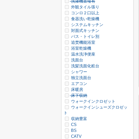
洗濯機置場有
外観タイル張り
コンロ２口以上
食器洗い乾燥機
システムキッチン
対面式キッチン
バス・トイレ別
追焚機能浴室
浴室乾燥機
温水洗浄便座
洗面台
洗髪洗面化粧台
シャワー
独立洗面台
エアコン
床暖房
床下収納
ウォークインクロゼット
ウォークインシューズクロゼッ
ト
収納豊富
CS
BS
CATV