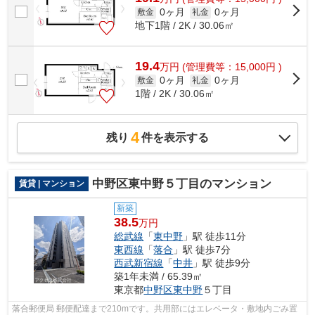
0ヶ月
0ヶ月
敷金
礼金
地下1階 / 2K / 30.06㎡
19.4
万
円
(管理費等：15,000円 )
0ヶ月
0ヶ月
敷金
礼金
1階 / 2K / 30.06㎡
4
残り
件を表示する
中野区東中野５丁目のマンション
賃貸 | マンション
新築
38.5
万円
総武線
「
東中野
」駅 徒歩11分
東西線
「
落合
」駅 徒歩7分
西武新宿線
「
中井
」駅 徒歩9分
築1年未満 / 65.39㎡
東京都
中野区
東中野
５丁目
落合郵便局 郵便配達まで210mです。共用部にはエレベータ・敷地内ごみ置