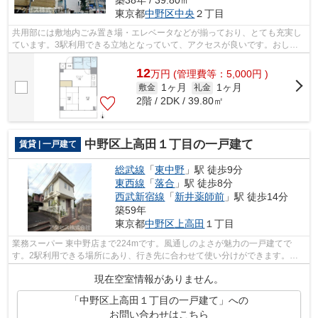
東京都
中野区
中央
２丁目
共用部には敷地内ごみ置き場・エレベータなどが揃っており、とても充実し
ています。3駅利用できる立地となっていて、アクセスが良いです。おしゃ
れなあなたにピッタリな外観タイル張り...
12
万
円
(管理費等：5,000円 )
1ヶ月
1ヶ月
敷金
礼金
2階 / 2DK / 39.80㎡
中野区上高田１丁目の一戸建て
賃貸 | 一戸建て
総武線
「
東中野
」駅 徒歩9分
東西線
「
落合
」駅 徒歩8分
西武新宿線
「
新井薬師前
」駅 徒歩14分
築59年
東京都
中野区
上高田
１丁目
業務スーパー 東中野店まで224mです。風通しのよさが魅力の一戸建てで
す。2駅利用できる場所にあり、行き先に合わせて使い分けができます。戸
建て物件は、室内のレイアウトの自由度も...
現在空室情報がありません。
「中野区上高田１丁目の一戸建て」への
お問い合わせはこちら