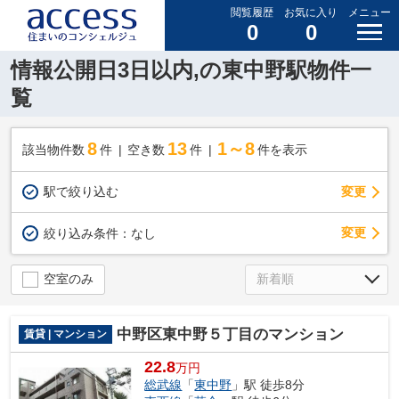
閲覧履歴
お気に入り
メニュー
0
0
情報公開日3日以内,の東中野駅物件一
覧
8
13
1～8
該当物件数
件
空き数
件
件を表示
駅で絞り込む
変更
変更
絞り込み条件：
なし
空室のみ
中野区東中野５丁目のマンション
賃貸 | マンション
22.8
万円
総武線
「
東中野
」駅 徒歩8分