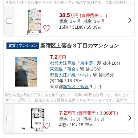
き場など様々な設備やサービスが揃っているので便利です。市街地の騒音が
届きにくい高層階の物件です。地上19階...
38.5
万
円
(管理費等：- )
1ヶ月
1ヶ月
敷金
礼金
16階 / 3LDK / 65.39㎡
新宿区上落合３丁目のマンション
賃貸 | マンション
7.2
万円
都営大江戸線
「
東中野
」駅 徒歩10分
東西線
「
落合
」駅 徒歩5分
都営大江戸線
「
中井
」駅 徒歩5分
築20年 / 15.75㎡
東京都
新宿区
上落合
３丁目
駅から徒歩5分の位置にある物件なので、電車の利用も快適です。造りとデ
ザインに関して、自信をもって情報を提供できるマンションです。昼間の電
気代も抑えられる、明るい室内環境のあ...
7.2
万
円
(管理費等：3,000円 )
1ヶ月
1ヶ月
敷金
礼金
4階 / 1K / 15.75㎡