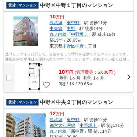
中野区中野１丁目のマンション
賃貸 | マンション
10
万円
総武線
「
東中野
」駅 徒歩11分
中央線
「
中野
」駅 徒歩14分
丸ノ内線
「
中野坂上
」駅 徒歩15分
築19年 / 20.65㎡
東京都
中野区
中野
１丁目
造りとデザインに関して、自信をもって情報を提供できるマンションです。
通風良好な物件は洗濯物も乾きやすくなっています。外観タイル張りは耐久
性に優れ、管理の手間も抑えられます...
10
万
円
(管理費等：5,000円 )
1ヶ月
1ヶ月
敷金
礼金
3階 / 1K / 20.65㎡
中野区中央２丁目のマンション
賃貸 | マンション
12
万円
総武線
「
東中野
」駅 徒歩12分
都営大江戸線
「
中野坂上
」駅 徒歩11分
丸ノ内線
「
新中野
」駅 徒歩14分
築38年 / 39.80㎡