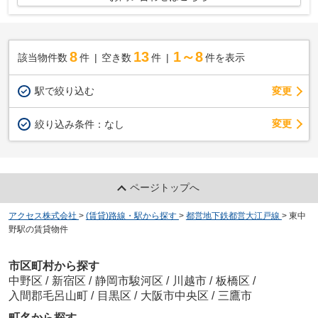
8
13
1～8
該当物件数
件
空き数
件
件を表示
駅で絞り込む
変更
変更
絞り込み条件：
なし
ページトップへ
アクセス株式会社
>
(賃貸)路線・駅から探す
>
都営地下鉄都営大江戸線
>
東中
野駅の賃貸物件
市区町村から探す
中野区
/
新宿区
/
静岡市駿河区
/
川越市
/
板橋区
/
入間郡毛呂山町
/
目黒区
/
大阪市中央区
/
三鷹市
町名から探す