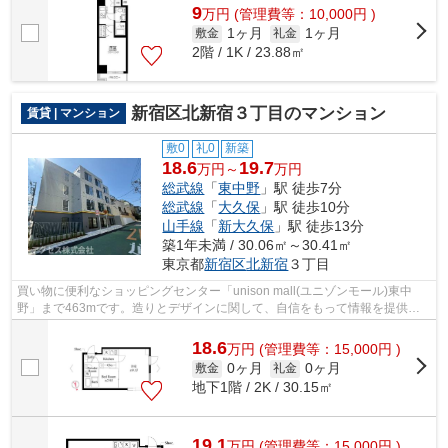
9
万
円
(管理費等：10,000円 )
1ヶ月
1ヶ月
敷金
礼金
2階 / 1K / 23.88㎡
新宿区北新宿３丁目のマンション
賃貸 | マンション
敷0
礼0
新築
18.6
19.7
万円～
万円
総武線
「
東中野
」駅 徒歩7分
総武線
「
大久保
」駅 徒歩10分
山手線
「
新大久保
」駅 徒歩13分
築1年未満 / 30.06㎡～30.41㎡
東京都
新宿区
北新宿
３丁目
買い物に便利なショッピングセンター「unison mall(ユニゾンモール)東中
野」まで463mです。造りとデザインに関して、自信をもって情報を提供で
きるマンションです。面倒なゴミ捨ての負...
18.6
万
円
(管理費等：15,000円 )
0ヶ月
0ヶ月
敷金
礼金
地下1階 / 2K / 30.15㎡
19.1
万
円
(管理費等：15,000円 )