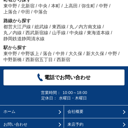
東中野
/
北新宿
/
中央
/
本町
/
上高田
/
弥生町
/
中野
/
上落合
/
中田
/
中落合
路線から探す
都営大江戸線
/
総武線
/
東西線
/
丸ノ内方南支線
/
丸ノ内線
/
西武新宿線
/
山手線
/
中央線
/
東海道本線
/
静岡鉄道静岡清水線
駅から探す
東中野
/
中野坂上
/
落合
/
中井
/
大久保
/
新大久保
/
中野
/
中野新橋
/
西新宿五丁目
/
西新宿
電話でお問い合わせ
営業時間：
10:00～18:00
定休日：
水曜日・木曜日
ホーム
会社概要
お問い合わせ
来店予約