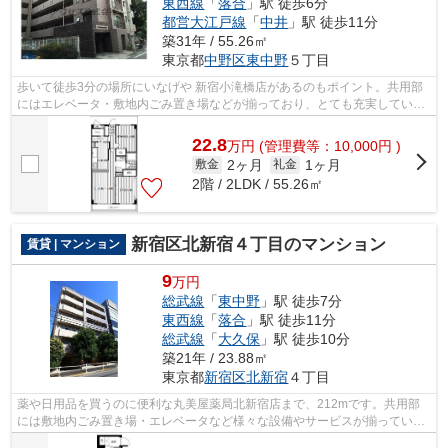
東西線
「
落合
」駅 徒歩6分
都営大江戸線
「
中井
」駅 徒歩11分
築31年 / 55.26㎡
東京都
中野区
東中野
５丁目
歩いて徒歩3分の場所にいなげや 新宿小滝橋店があるのもポイント。共用部
にはエレベータ・敷地内ごみ置き場などが揃っており、とても充実していま
す。こちらの物件は分譲賃貸マンショ...
22.8
万
円
(管理費等：10,000円 )
2ヶ月
1ヶ月
敷金
礼金
2階 / 2LDK / 55.26㎡
新宿区北新宿４丁目のマンション
賃貸 | マンション
9
万円
総武線
「
東中野
」駅 徒歩7分
東西線
「
落合
」駅 徒歩11分
総武線
「
大久保
」駅 徒歩10分
築21年 / 23.88㎡
東京都
新宿区
北新宿
４丁目
薬や日用品を買うのに便利な丸美屋薬局北新宿店まで、212mです。共用部
には敷地内ごみ置き場・エレベータなど様々な設備やサービスが揃っている
ので便利です。通勤やお出かけに便利な...