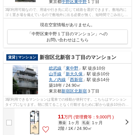
東京都
中野区
東中野
１丁目
3駅利用可能なので、用途や行き先に応じて経路を選択できます。敷地内に
ゴミ置き場を備えているので敷地外に出る必要が無く、短時間でごみ出しを
終えられます。クレジットカードで初期...
現在空室情報がありません。
「中野区東中野１丁目のマンション」への
お問い合わせはこちら
新宿区北新宿３丁目のマンション
賃貸 | マンション
総武線
「
東中野
」駅 徒歩10分
山手線
「
新大久保
」駅 徒歩10分
丸ノ内線
「
西新宿
」駅 徒歩14分
築18年 / 24.90㎡
東京都
新宿区
北新宿
３丁目
3駅利用できるマンションは電車での移動が便利です。こちらはマンション
タイプになります。朝に慌てることなく行動するために駅から徒歩10分の駅
近マンションはいかがでしょうか。初期...
11
万
円
(管理費等：9,000円 )
1ヶ月
1ヶ月
敷金
礼金
2階 / 1K / 24.90㎡