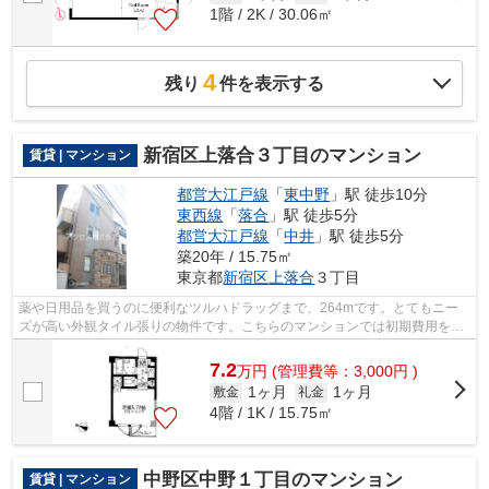
1階 / 2K / 30.06㎡
4
残り
件を表示する
新宿区上落合３丁目のマンション
賃貸 | マンション
都営大江戸線
「
東中野
」駅 徒歩10分
東西線
「
落合
」駅 徒歩5分
都営大江戸線
「
中井
」駅 徒歩5分
築20年 / 15.75㎡
東京都
新宿区
上落合
３丁目
薬や日用品を買うのに便利なツルハドラッグまで、264mです。とてもニー
ズが高い外観タイル張りの物件です。こちらのマンションでは初期費用をカ
ードでお支払いいただけます。駅徒歩10...
7.2
万
円
(管理費等：3,000円 )
1ヶ月
1ヶ月
敷金
礼金
4階 / 1K / 15.75㎡
中野区中野１丁目のマンション
賃貸 | マンション