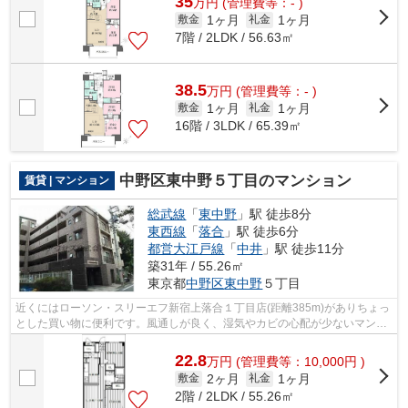
35
万
円
(管理費等：- )
1ヶ月
1ヶ月
敷金
礼金
7階 / 2LDK / 56.63㎡
38.5
万
円
(管理費等：- )
1ヶ月
1ヶ月
敷金
礼金
16階 / 3LDK / 65.39㎡
中野区東中野５丁目のマンション
賃貸 | マンション
総武線
「
東中野
」駅 徒歩8分
東西線
「
落合
」駅 徒歩6分
都営大江戸線
「
中井
」駅 徒歩11分
築31年 / 55.26㎡
東京都
中野区
東中野
５丁目
近くにはローソン・スリーエフ新宿上落合１丁目店(距離385m)がありちょっ
とした買い物に便利です。風通しが良く、湿気やカビの心配が少ないマンシ
ョンです。設備やレイアウトにもこだ...
22.8
万
円
(管理費等：10,000円 )
2ヶ月
1ヶ月
敷金
礼金
2階 / 2LDK / 55.26㎡