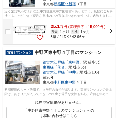
東京都
新宿区
北新宿
３丁目
近く(徒歩6分の場所)には中野区立東中野図書館もありますよ。気軽にごみを
捨てることができて便利な敷地内ごみ置き場つきの物件です。内装もきれい
な一押しの築浅物件です。きれい好き...
25.1
万
円
(管理費等：15,000円 )
1ヶ月
1ヶ月
敷金
礼金
3階 / 2LDK / 42.96㎡
中野区東中野４丁目のマンション
賃貸 | マンション
都営大江戸線
「
東中野
」駅 徒歩3分
東西線
「
落合
」駅 徒歩5分
都営大江戸線
「
中井
」駅 徒歩10分
築20年
東京都
中野区
東中野
４丁目
初期費用のカード決済で、入居時の負担が減ります。高層マンションの最上
階は、あまり虫が入ってこないので虫が苦手な女性も安心。注目を集めてい
るのが、敷地内ごみ置き場のある物件...
現在空室情報がありません。
「中野区東中野４丁目のマンション」への
お問い合わせはこちら