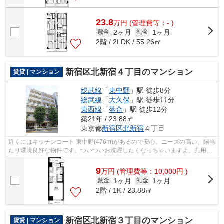
23.8
万
円
(管理費等：- )
2ヶ月
1ヶ月
敷金
礼金
2階 / 2LDK / 55.26㎡
新宿区北新宿４丁目のマンション
賃貸 | マンション
総武線
「
東中野
」駅 徒歩8分
総武線
「
大久保
」駅 徒歩11分
東西線
「
落合
」駅 徒歩12分
築21年 / 23.88㎡
東京都
新宿区
北新宿
４丁目
近くにはキッチンコート 東中野(476m)があるので安心。ニーズの高い、陽当
たり環境良好な物件です。ついついお洗濯したくなっちゃいますよ。共用設
備も充実した、一押しのマンションで...
9
万
円
(管理費等：10,000円 )
1ヶ月
1ヶ月
敷金
礼金
2階 / 1K / 23.88㎡
新宿区北新宿３丁目のマンション
賃貸 | マンション