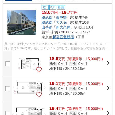
敷0
礼0
新築
18.6
19.7
万円～
万円
総武線
「
東中野
」駅 徒歩7分
総武線
「
大久保
」駅 徒歩10分
山手線
「
新大久保
」駅 徒歩13分
築1年未満 / 30.06㎡～30.41㎡
東京都
新宿区
北新宿
３丁目
買い物に便利なショッピングセンター「unison mall(ユニゾンモール)東中
野」まで463mです。造りとデザインに関して、自信をもって情報を提供で
きるマンションです。面倒なゴミ捨ての負...
18.6
万
円
(管理費等：15,000円 )
0ヶ月
0ヶ月
敷金
礼金
地下1階 / 2K / 30.15㎡
19.1
万
円
(管理費等：15,000円 )
0ヶ月
0ヶ月
敷金
礼金
地下1階 / 2K / 30.06㎡
19.4
万
円
(管理費等：15,000円 )
0ヶ月
0ヶ月
敷金
礼金