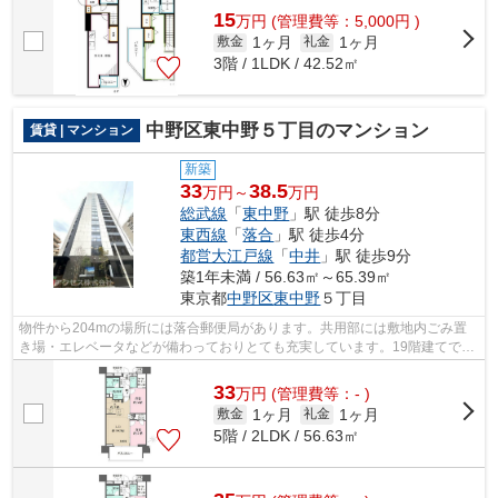
15
万
円
(管理費等：5,000円 )
1ヶ月
1ヶ月
敷金
礼金
3階 / 1LDK / 42.52㎡
中野区東中野５丁目のマンション
賃貸 | マンション
新築
33
38.5
万円～
万円
総武線
「
東中野
」駅 徒歩8分
東西線
「
落合
」駅 徒歩4分
都営大江戸線
「
中井
」駅 徒歩9分
築1年未満 / 56.63㎡～65.39㎡
東京都
中野区
東中野
５丁目
物件から204mの場所には落合郵便局があります。共用部には敷地内ごみ置
き場・エレベータなどが備わっておりとても充実しています。19階建てで街
並みにも馴染んだ物件です。こちらの物...
33
万
円
(管理費等：- )
1ヶ月
1ヶ月
敷金
礼金
5階 / 2LDK / 56.63㎡