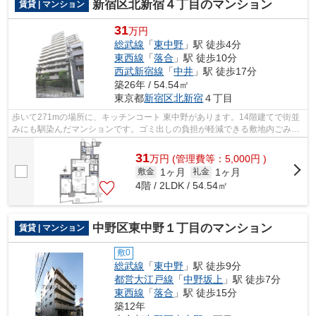
新宿区北新宿４丁目のマンション
賃貸 | マンション
31
万円
総武線
「
東中野
」駅 徒歩4分
東西線
「
落合
」駅 徒歩10分
西武新宿線
「
中井
」駅 徒歩17分
築26年 / 54.54㎡
東京都
新宿区
北新宿
４丁目
歩いて271mの場所に、キッチンコート 東中野があります。14階建てで街並
みにも馴染んだマンションです。ゴミ出しの負担が軽減できる敷地内ごみ置
き場付き物件です。こちらの物件はマン...
31
万
円
(管理費等：5,000円 )
1ヶ月
1ヶ月
敷金
礼金
4階 / 2LDK / 54.54㎡
中野区東中野１丁目のマンション
賃貸 | マンション
敷0
総武線
「
東中野
」駅 徒歩9分
都営大江戸線
「
中野坂上
」駅 徒歩7分
東西線
「
落合
」駅 徒歩15分
築12年