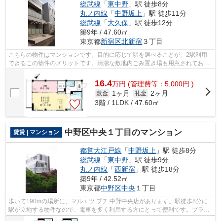
総武線
「
東中野
」駅 徒歩8分
丸ノ内線
「
中野坂上
」駅 徒歩11分
総武線
「
大久保
」駅 徒歩12分
築9年 / 47.60㎡
東京都
新宿区
北新宿
３丁目
こちらの物件はマンションです。目的に応じて駅を選べることが、2駅利用
できるこの物件のメリットです。清潔な敷地内ごみ置き場も用意されており
ます。常に新鮮な空気を取り入れられる...
16.4
万
円
(管理費等：5,000円 )
1ヶ月
2ヶ月
敷金
礼金
3階 / 1LDK / 47.60㎡
中野区中央１丁目のマンション
賃貸 | マンション
都営大江戸線
「
中野坂上
」駅 徒歩8分
総武線
「
東中野
」駅 徒歩9分
丸ノ内線
「
西新宿
」駅 徒歩18分
築9年 / 42.52㎡
東京都
中野区
中央
１丁目
歩いて190mの場所に、マルエツ プチ 中野中央店があります。駅徒歩8分に
駅が立地する物件なので、電車を多く利用する方にとって便利です。プライ
バシーをしっかり守れる、安心安全なマ...