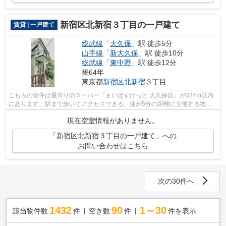
新宿区北新宿３丁目の一戸建て
賃貸 | 一戸建て
総武線
「
大久保
」駅 徒歩5分
山手線
「
新大久保
」駅 徒歩10分
総武線
「
東中野
」駅 徒歩12分
築64年
東京都
新宿区
北新宿
３丁目
こちらの物件は最寄りのスーパー「まいばすけっと 大久保店」が334m以内
にあります。駅まで歩いてアクセスできる、徒歩5分の距離に立地する物件
です。広々とした室内のある一戸建て物...
現在空室情報がありません。
「新宿区北新宿３丁目の一戸建て」への
お問い合わせはこちら
次の30件へ
1432
90
1～30
該当物件数
件
空き数
件
件を表示