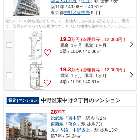
都営大江戸線
「
中井
」駅 徒歩10分
築11年 / 40.08㎡～40.61㎡
東京都
中野区
東中野
５丁目
重たいゴミの持ち運びがしやすく、敷地内にごみ置き場があります。築浅
で、設備もそろっている物件です。きれいな物件で気持ちもフレッシュ。地
上10階建ての物件をご紹介。駅から徒歩6...
19.3
万
円
(管理費等：12,000円 )
1ヶ月
1ヶ月
敷金
礼金
3階 / 1LDK / 40.08㎡
19.3
万
円
(管理費等：12,000円 )
1ヶ月
1ヶ月
敷金
礼金
4階 / 1LDK / 40.61㎡
中野区東中野２丁目のマンション
賃貸 | マンション
28
万円
総武線
「
東中野
」駅 徒歩2分
東西線
「
落合
」駅 徒歩7分
丸ノ内線
「
中野坂上
」駅 徒歩13分
築7年 / 54.24㎡