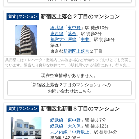
新宿区上落合２丁目のマンション
賃貸 | マンション
総武線
「
東中野
」駅 徒歩10分
東西線
「
落合
」駅 徒歩2分
都営大江戸線
「
中井
」駅 徒歩8分
築28年
東京都
新宿区
上落合
２丁目
共用部にはエレベータ・敷地内ごみ置き場などが備わっておりとても充実し
ています。陽当たり良好な物件です。3駅利用できる場所にあり、行き先に
合わせて使い分けができます。初期費用...
現在空室情報がありません。
「新宿区上落合２丁目のマンション」への
お問い合わせはこちら
新宿区北新宿３丁目のマンション
賃貸 | マンション
総武線
「
東中野
」駅 徒歩7分
総武線
「
大久保
」駅 徒歩12分
丸ノ内線
「
中野坂上
」駅 徒歩14分
築3年 / 42.96㎡