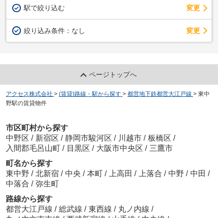
駅で絞り込む
変更
変更
絞り込み条件：
なし
ページトップへ
アクセス株式会社
>
(賃貸)路線・駅から探す
>
都営地下鉄都営大江戸線
>
東中
野駅の賃貸物件
市区町村から探す
中野区
/
新宿区
/
静岡市駿河区
/
川越市
/
板橋区
/
入間郡毛呂山町
/
目黒区
/
大阪市中央区
/
三鷹市
町名から探す
東中野
/
北新宿
/
中央
/
本町
/
上高田
/
上落合
/
中野
/
中田
/
中落合
/
弥生町
路線から探す
都営大江戸線
/
総武線
/
東西線
/
丸ノ内線
/