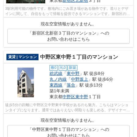
東京都
新宿区
北新宿
３丁目
3駅利用可能の物件です。敷地内にごみ置き場がある物件です。造りとデザ
インに関して、自信をもって情報を提供できるマンションです。新宿区の総
武線東中野周辺にある物件のことなら当...
現在空室情報がありません。
「新宿区北新宿３丁目のマンション」への
お問い合わせはこちら
中野区東中野１丁目のマンション
賃貸 | マンション
敷0
礼0
新築
総武線
「
東中野
」駅 徒歩8分
丸ノ内線
「
中野坂上
」駅 徒歩6分
東西線
「
落合
」駅 徒歩13分
築1年未満
東京都
中野区
東中野
１丁目
徒歩5分の距離に中野区立中野東中学校があるのも魅力。こちらはマンショ
ンタイプになります。通常ではありえない間取りも楽しめる、デザイナーズ
物件です。中野区エリアと総武線東中野...
現在空室情報がありません。
「中野区東中野１丁目のマンション」への
お問い合わせはこちら