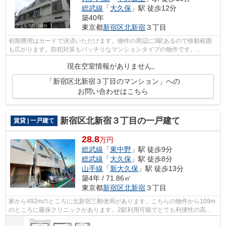
総武線
「
大久保
」駅 徒歩12分
築40年
東京都
新宿区
北新宿
３丁目
初期費用はカードで決済いただけます。物件の周辺に3駅あるので移動範囲
も広がります。防犯対策もバッチリなマンションタイプの物件です。
info@access-japan.tokyoまでお問い合わせく...
現在空室情報がありません。
「新宿区北新宿３丁目のマンション」への
お問い合わせはこちら
新宿区北新宿３丁目の一戸建て
賃貸 | 一戸建て
28.8
万円
総武線
「
東中野
」駅 徒歩9分
総武線
「
大久保
」駅 徒歩8分
山手線
「
新大久保
」駅 徒歩13分
築4年 / 71.86㎡
東京都
新宿区
北新宿
３丁目
家から492mのところに北新宿三郵便局があります。こちらの物件から109m
のところに藤保クリニックがあります。2駅利用可能でとても利便性の高い
一戸建てです。築4年の築浅物件。新宿区...