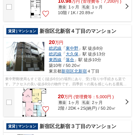
10.98
万
円
(管理費等：7,200円 )
1ヶ月
1ヶ月
敷金
礼金
10階 / 1K / 20.89㎡
新宿区北新宿４丁目のマンション
賃貸 | マンション
20
万円
総武線
「
東中野
」駅 徒歩8分
総武線
「
大久保
」駅 徒歩13分
東西線
「
落合
」駅 徒歩10分
築10年 / 50.20㎡
東京都
新宿区
北新宿
４丁目
東中野郵便局もすぐ近く(徒歩6分)の場所にあり、受け取りや手続きも楽で
す。アクセスの良い徒歩8分の物件です。四季折々の風を感じられる通風良
好な快適の物件です。敷地内にゴミ置き...
20
万
円
(管理費等：5,000円 )
1ヶ月
2ヶ月
敷金
礼金
2階 / 2DK＋2S(納戸) / 50.20㎡
新宿区北新宿３丁目のマンション
賃貸 | マンション