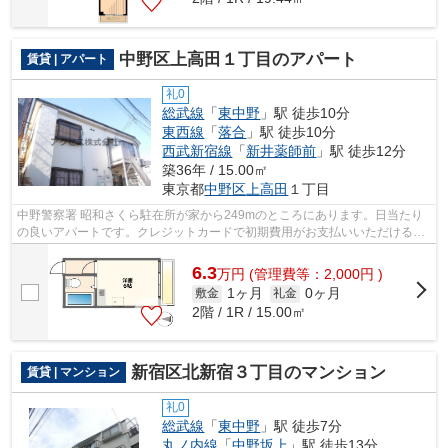
中野区上高田１丁目のアパート
賃貸 | アパート
礼0
総武線
「
東中野
」駅 徒歩10分
東西線
「
落合
」駅 徒歩10分
西武新宿線
「
新井薬師前
」駅 徒歩12分
築36年 / 15.00㎡
東京都
中野区
上高田
１丁目
中野警察署 昭和さくら駐在所が家から249mのところにあります。日当たり
の良いアパートです。クレジットカードで初期費用がお支払いいただけるの
で、決済の手間が軽減できます。使い勝...
6.3
万
円
(管理費等：2,000円 )
1ヶ月
0ヶ月
敷金
礼金
2階 / 1R / 15.00㎡
新宿区北新宿３丁目のマンション
賃貸 | マンション
礼0
総武線
「
東中野
」駅 徒歩7分
丸ノ内線
「
中野坂上
」駅 徒歩13分