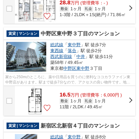
28.8
万
円
(管理費等：- )
1ヶ月
1ヶ月
敷金
礼金
1-3階 / 2LDK＋1S(納戸) / 71.86㎡
中野区東中野３丁目のマンション
賃貸 | マンション
総武線
「
東中野
」駅 徒歩7分
東西線
「
落合
」駅 徒歩2分
西武新宿線
「
中井
」駅 徒歩11分
築58年 / 49.45㎡
東京都
中野区
東中野
３丁目
家から250mのところに、薬や日用品を買うのに便利なココカラファイン東
中野店があります。駅まで徒歩7分なので、アクセスの良い物件です。地上
12階建ての物件。近くに駅が3つあるため...
16.5
万
円
(管理費等：6,000円 )
1ヶ月
1ヶ月
敷金
礼金
11階 / 2LDK / 49.45㎡
新宿区北新宿４丁目のマンション
賃貸 | マンション
総武線
「
東中野
」駅 徒歩8分