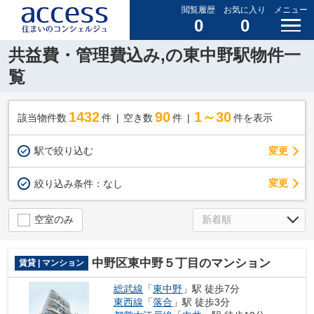
閲覧履歴
お気に入り
メニュー
0
0
共益費・管理費込み,の東中野駅物件一
覧
1432
90
1～30
該当物件数
件
空き数
件
件を表示
駅で絞り込む
変更
変更
絞り込み条件：
なし
空室のみ
中野区東中野５丁目のマンション
賃貸 | マンション
総武線
「
東中野
」駅 徒歩7分
東西線
「
落合
」駅 徒歩3分