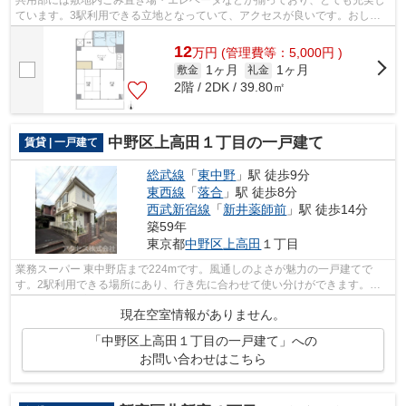
ています。3駅利用できる立地となっていて、アクセスが良いです。おしゃ
れなあなたにピッタリな外観タイル張り...
12
万
円
(管理費等：5,000円 )
1ヶ月
1ヶ月
敷金
礼金
2階 / 2DK / 39.80㎡
中野区上高田１丁目の一戸建て
賃貸 | 一戸建て
総武線
「
東中野
」駅 徒歩9分
東西線
「
落合
」駅 徒歩8分
西武新宿線
「
新井薬師前
」駅 徒歩14分
築59年
東京都
中野区
上高田
１丁目
業務スーパー 東中野店まで224mです。風通しのよさが魅力の一戸建てで
す。2駅利用できる場所にあり、行き先に合わせて使い分けができます。戸
建て物件は、室内のレイアウトの自由度も...
現在空室情報がありません。
「中野区上高田１丁目の一戸建て」への
お問い合わせはこちら