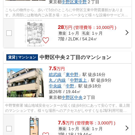
東京都
中野区
東中野
２丁目
こちらの物件から、歩いて5分のところに中野区立東中野図書館がありま
す。共用部には敷地内ごみ置き場・エレベータなど様々な設備やサービスが
揃っているので便利です。眺めの良いマン...
28
万
円
(管理費等：10,000円 )
1ヶ月
1ヶ月
敷金
礼金
7階 / 2LDK / 54.24㎡
中野区中央２丁目のマンション
賃貸 | マンション
7.5
万円
総武線
「
東中野
」駅 徒歩16分
丸ノ内線
「
中野坂上
」駅 徒歩9分
中央線
「
中野
」駅 徒歩18分
築26年 / 19.44㎡
東京都
中野区
中央
２丁目
中野警察署 城山地域安全センターが近く(徒歩6分)にあって安心です。最上階
のマンションです。様々な場所へのアクセスがしやすくなる2駅利用可能な
物件です。当社スタッフが地域の賃貸...
7.5
万
円
(管理費等：3,000円 )
1ヶ月
1ヶ月
敷金
礼金
2階 / 1R / 19.44㎡