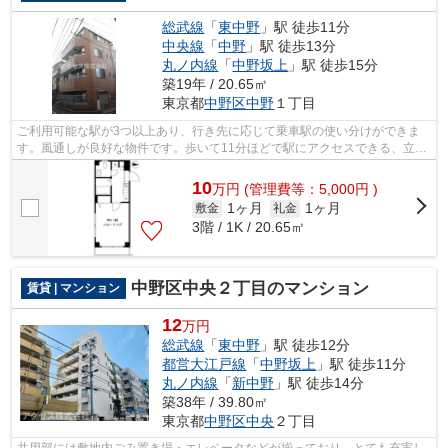
総武線
「
東中野
」駅 徒歩11分
中央線
「
中野
」駅 徒歩13分
丸ノ内線
「
中野坂上
」駅 徒歩15分
築19年 / 20.65㎡
東京都
中野区
中野
１丁目
ご利用可能な駅が3つ以上あり、行き先に応じて乗車駅の使い分けができま
す。風通しが良好な物件です。歩いて11分ほどで駅にアクセスできる、立地
の良さも魅力の物件です。満足できる素...
10
万
円
(管理費等：5,000円 )
1ヶ月
1ヶ月
敷金
礼金
3階 / 1K / 20.65㎡
中野区中央２丁目のマンション
賃貸 | マンション
12
万円
総武線
「
東中野
」駅 徒歩12分
都営大江戸線
「
中野坂上
」駅 徒歩11分
丸ノ内線
「
新中野
」駅 徒歩14分
築38年 / 39.80㎡
東京都
中野区
中央
２丁目
共用部には敷地内ごみ置き場・エレベータなどが揃っており、とても充実し