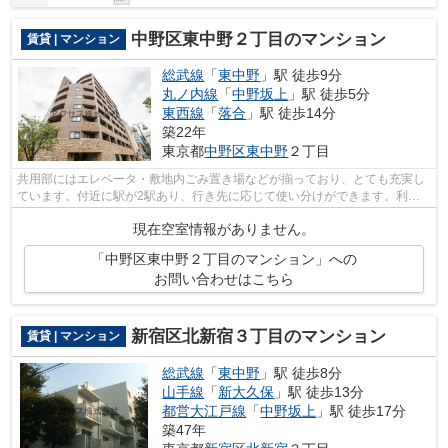
中野区東中野２丁目のマンション
賃貸 | マンション
総武線
「
東中野
」駅 徒歩9分
丸ノ内線
「
中野坂上
」駅 徒歩5分
東西線
「
落合
」駅 徒歩14分
築22年
東京都
中野区
東中野
２丁目
共用部にはエレベータ・敷地内ごみ置き場などが揃っており、とても充実し
ています。付近に駅が2駅あり、行き先に応じて使い分けができます。利便
性の高い徒歩9分の物件です。こちらの...
現在空室情報がありません。
「中野区東中野２丁目のマンション」への
お問い合わせはこちら
新宿区北新宿３丁目のマンション
賃貸 | マンション
総武線
「
東中野
」駅 徒歩8分
山手線
「
新大久保
」駅 徒歩13分
都営大江戸線
「
中野坂上
」駅 徒歩17分
築47年