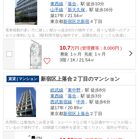
東西線
「
落合
」駅 徒歩10分
山手線
「
新大久保
」駅 徒歩16分
築17年 / 21.54㎡
東京都
新宿区
北新宿
４丁目
電車移動の多い方に嬉しい駅から徒歩8分の物件です。様々な場所へのアク
セスが便利になる、3駅利用可能な物件です。近隣住民にとっても快適にな
る敷地内ごみ置き場付きです。新宿区エ...
10.7
万
円
(管理費等：8,000円 )
1ヶ月
1ヶ月
敷金
礼金
3階 / 1K / 21.54㎡
新宿区上落合２丁目のマンション
賃貸 | マンション
総武線
「
東中野
」駅 徒歩8分
東西線
「
落合
」駅 徒歩3分
西武新宿線
「
中井
」駅 徒歩6分
築17年 / 20.89㎡
東京都
新宿区
上落合
２丁目
共用部には敷地内ごみ置き場・エレベータなど様々な設備やサービスが揃っ
ているので便利です。10階建ての物件を是非ご覧ください。場所が平坦なの
は、ランニングをする上で抑えたいポ...