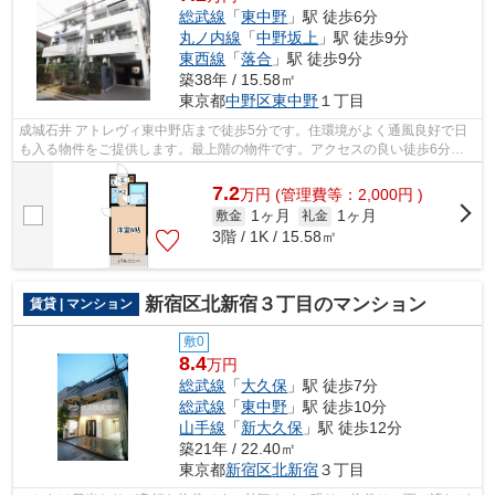
総武線
「
東中野
」駅 徒歩6分
丸ノ内線
「
中野坂上
」駅 徒歩9分
東西線
「
落合
」駅 徒歩9分
築38年 / 15.58㎡
東京都
中野区
東中野
１丁目
成城石井 アトレヴィ東中野店まで徒歩5分です。住環境がよく通風良好で日
も入る物件をご提供します。最上階の物件です。アクセスの良い徒歩6分の
物件です。アクセスへの来店予約は、03...
7.2
万
円
(管理費等：2,000円 )
1ヶ月
1ヶ月
敷金
礼金
3階 / 1K / 15.58㎡
新宿区北新宿３丁目のマンション
賃貸 | マンション
敷0
8.4
万円
総武線
「
大久保
」駅 徒歩7分
総武線
「
東中野
」駅 徒歩10分
山手線
「
新大久保
」駅 徒歩12分
築21年 / 22.40㎡
東京都
新宿区
北新宿
３丁目