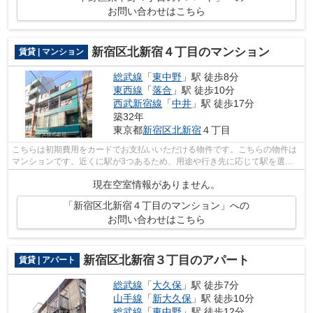
お問い合わせはこちら
新宿区北新宿４丁目のマンション
賃貸 | マンション
総武線
「
東中野
」駅 徒歩8分
東西線
「
落合
」駅 徒歩10分
西武新宿線
「
中井
」駅 徒歩17分
築32年
東京都
新宿区
北新宿
４丁目
こちらは初期費用をカードでお支払いいただける物件です。こちらの物件は
マンションです。近くに駅が3つあるため、用途や行き先に応じて駅を選べ
る物件です。できるだけ早めに不動産情...
現在空室情報がありません。
「新宿区北新宿４丁目のマンション」への
お問い合わせはこちら
新宿区北新宿３丁目のアパート
賃貸 | アパート
総武線
「
大久保
」駅 徒歩7分
山手線
「
新大久保
」駅 徒歩10分
総武線
「
東中野
」駅 徒歩12分