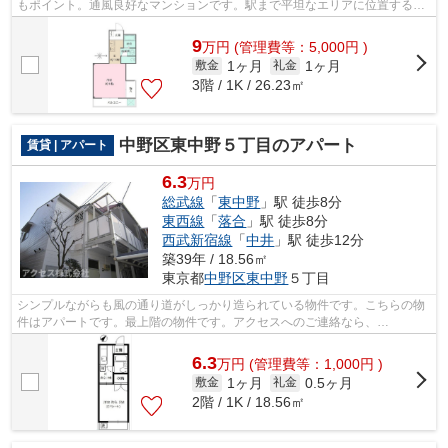
もポイント。通風良好なマンションです。駅まで平坦なエリアに位置する物
件で気軽に散歩できるのもいいですね...
9
万
円
(管理費等：5,000円 )
1ヶ月
1ヶ月
敷金
礼金
3階 / 1K / 26.23㎡
中野区東中野５丁目のアパート
賃貸 | アパート
6.3
万円
総武線
「
東中野
」駅 徒歩8分
東西線
「
落合
」駅 徒歩8分
西武新宿線
「
中井
」駅 徒歩12分
築39年 / 18.56㎡
東京都
中野区
東中野
５丁目
シンプルながらも風の通り道がしっかり造られている物件です。こちらの物
件はアパートです。最上階の物件です。アクセスへのご連絡なら、
info@access-japan.tokyoから遠慮なくどうぞ。...
6.3
万
円
(管理費等：1,000円 )
1ヶ月
0.5ヶ月
敷金
礼金
2階 / 1K / 18.56㎡