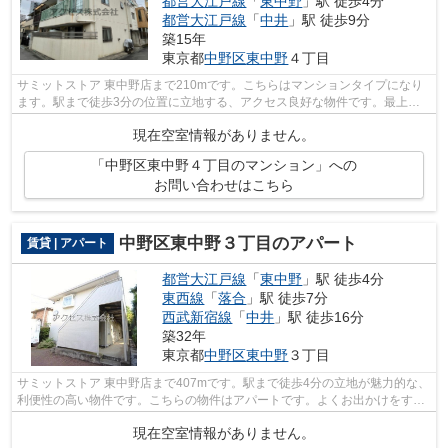
都営大江戸線
「
東中野
」駅 徒歩4分
都営大江戸線
「
中井
」駅 徒歩9分
築15年
東京都
中野区
東中野
４丁目
サミットストア 東中野店まで210mです。こちらはマンションタイプになり
ます。駅まで徒歩3分の位置に立地する、アクセス良好な物件です。最上階
の物件です。当社スタッフが中野区地域...
現在空室情報がありません。
「中野区東中野４丁目のマンション」への
お問い合わせはこちら
中野区東中野３丁目のアパート
賃貸 | アパート
都営大江戸線
「
東中野
」駅 徒歩4分
東西線
「
落合
」駅 徒歩7分
西武新宿線
「
中井
」駅 徒歩16分
築32年
東京都
中野区
東中野
３丁目
サミットストア 東中野店まで407mです。駅まで徒歩4分の立地が魅力的な、
利便性の高い物件です。こちらの物件はアパートです。よくお出かけをする
方にも便利な、3駅利用可能なアパート...
現在空室情報がありません。