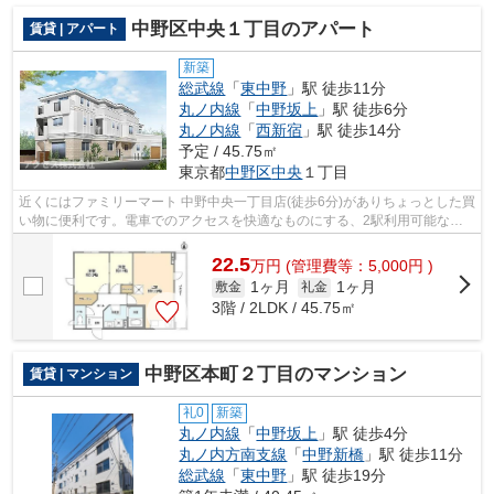
中野区中央１丁目のアパート
賃貸 | アパート
新築
総武線
「
東中野
」駅 徒歩11分
丸ノ内線
「
中野坂上
」駅 徒歩6分
丸ノ内線
「
西新宿
」駅 徒歩14分
予定 / 45.75㎡
東京都
中野区
中央
１丁目
近くにはファミリーマート 中野中央一丁目店(徒歩6分)がありちょっとした買
い物に便利です。電車でのアクセスを快適なものにする、2駅利用可能な物
件です。駅まで徒歩11分に立地する物...
22.5
万
円
(管理費等：5,000円 )
1ヶ月
1ヶ月
敷金
礼金
3階 / 2LDK / 45.75㎡
中野区本町２丁目のマンション
賃貸 | マンション
礼0
新築
丸ノ内線
「
中野坂上
」駅 徒歩4分
丸ノ内方南支線
「
中野新橋
」駅 徒歩11分
総武線
「
東中野
」駅 徒歩19分