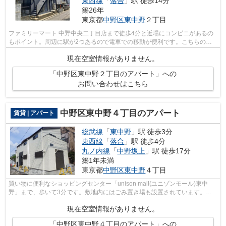
東西線
「
落合
」駅 徒歩14分
築26年
東京都
中野区
東中野
２丁目
ファミリーマート 中野中央二丁目店まで徒歩4分と近場にコンビニがあるの
もポイント。周辺に駅が2つあるので電車での移動が便利です。こちらの物
件はアパートです。陽当りも良好な1フ...
現在空室情報がありません。
「中野区東中野２丁目のアパート」への
お問い合わせはこちら
中野区東中野４丁目のアパート
賃貸 | アパート
総武線
「
東中野
」駅 徒歩3分
東西線
「
落合
」駅 徒歩4分
丸ノ内線
「
中野坂上
」駅 徒歩17分
築1年未満
東京都
中野区
東中野
４丁目
買い物に便利なショッピングセンター「unison mall(ユニゾンモール)東中
野」まで、歩いて3分です。敷地内にはごみ置き場も設置されています。こ
ちらの物件はアパートです。総武線東中...
現在空室情報がありません。
「中野区東中野４丁目のアパート」への