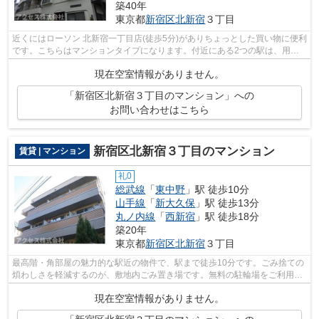
築40年
東京都
新宿区
北新宿
３丁目
近くにはローソン 北新宿一丁目店(徒歩5分)がありちょっとした買い物に便利
です。こちらはマンションタイプになります。付近にある2つの駅は、用途
や行き先に応じて使い分けることがで...
現在空室情報がありません。
「新宿区北新宿３丁目のマンション」への
お問い合わせはこちら
新宿区北新宿３丁目のマンション
賃貸 | マンション
礼0
総武線
「
東中野
」駅 徒歩10分
山手線
「
新大久保
」駅 徒歩13分
丸ノ内線
「
西新宿
」駅 徒歩18分
築20年
東京都
新宿区
北新宿
３丁目
最高階・角部屋の魅力的な駅近の物件で、駅まで徒歩10分です。ごみ捨ての
煩わしさを軽減するのが、敷地内ごみ置き場です。無料の駐輪場をご利用い
ただけます！新宿区エリアの賃貸情報...
現在空室情報がありません。