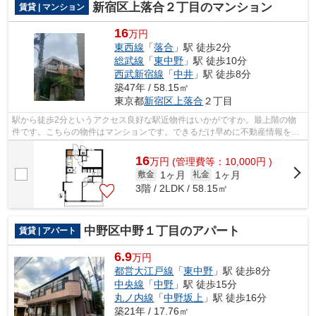
新宿区上落合２丁目のマンション
賃貸 | マンション
16
万円
東西線
「
落合
」駅 徒歩2分
総武線
「
東中野
」駅 徒歩10分
西武新宿線
「
中井
」駅 徒歩8分
築47年 / 58.15㎡
東京都
新宿区
上落合
２丁目
駅から徒歩2分というアクセス良好な駅近物件はいかがですか。最上階の物
件です。こちらの物件はマンションです。できるだけ早めに不動産情報を集
めたい方は当社スタッフまでご連絡くだ...
16
万
円
(管理費等：10,000円 )
1ヶ月
1ヶ月
敷金
礼金
3階 / 2LDK / 58.15㎡
中野区中野１丁目のアパート
賃貸 | アパート
6.9
万円
都営大江戸線
「
東中野
」駅 徒歩8分
中央線
「
中野
」駅 徒歩15分
丸ノ内線
「
中野坂上
」駅 徒歩16分
築21年 / 17.76㎡