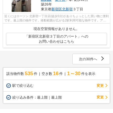
築26年
東京都
新宿区
北新宿
３丁目
近くにはローソン 北新宿一丁目店(徒歩5分)がありちょっとした買い物に便利
です。最上階の物件です。移動範囲が広がる2駅利用可能な物件です。アク
セススタッフが不動産に関してのご質...
現在空室情報がありません。
「新宿区北新宿３丁目のアパート」への
お問い合わせはこちら
次の30件へ
535
16
1～30
該当物件数
件
空き数
件
件を表示
駅で絞り込む
変更
変更
絞り込み条件：
最上階｜最上階