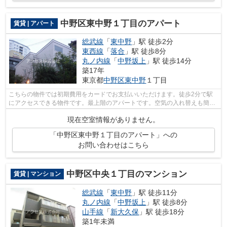
中野区東中野１丁目のアパート
賃貸 | アパート
総武線
「
東中野
」駅 徒歩2分
東西線
「
落合
」駅 徒歩8分
丸ノ内線
「
中野坂上
」駅 徒歩14分
築17年
東京都
中野区
東中野
１丁目
こちらの物件では初期費用をカードでお支払いいただけます。徒歩2分で駅
にアクセスできる物件です。最上階のアパートです。空気の入れ替えも簡単
におこなえる通風良好のアパートです。...
現在空室情報がありません。
「中野区東中野１丁目のアパート」への
お問い合わせはこちら
中野区中央１丁目のマンション
賃貸 | マンション
総武線
「
東中野
」駅 徒歩11分
丸ノ内線
「
中野坂上
」駅 徒歩8分
山手線
「
新大久保
」駅 徒歩18分
築1年未満