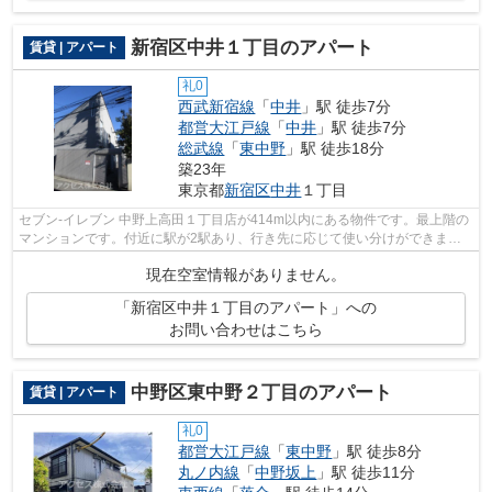
新宿区中井１丁目のアパート
賃貸 | アパート
礼0
西武新宿線
「
中井
」駅 徒歩7分
都営大江戸線
「
中井
」駅 徒歩7分
総武線
「
東中野
」駅 徒歩18分
築23年
東京都
新宿区
中井
１丁目
セブン-イレブン 中野上高田１丁目店が414m以内にある物件です。最上階の
マンションです。付近に駅が2駅あり、行き先に応じて使い分けができま
す。駅から徒歩7分に立地する、魅力的な...
現在空室情報がありません。
「新宿区中井１丁目のアパート」への
お問い合わせはこちら
中野区東中野２丁目のアパート
賃貸 | アパート
礼0
都営大江戸線
「
東中野
」駅 徒歩8分
丸ノ内線
「
中野坂上
」駅 徒歩11分