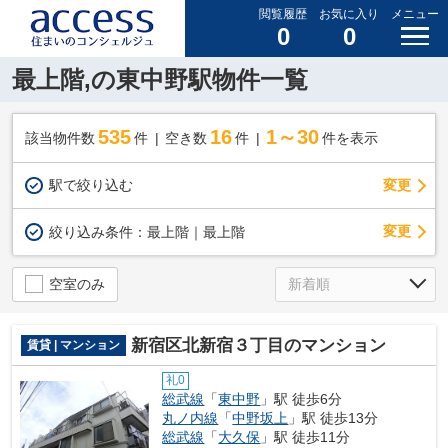
閲覧履歴
お気に入り
メニュー
0
0
最上階,の東中野駅物件一覧
535
16
1～30
該当物件数
件
空き数
件
件を表示
駅で絞り込む
変更
変更
絞り込み条件：
最上階｜最上階
空室のみ
新宿区北新宿３丁目のマンション
賃貸 | マンション
礼0
総武線
「
東中野
」駅 徒歩6分
丸ノ内線
「
中野坂上
」駅 徒歩13分
総武線
「
大久保
」駅 徒歩11分