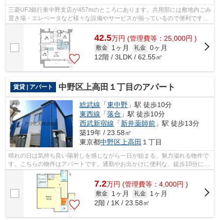
三菱UFJ銀行東中野支店が457mのところにあります。共用部には敷地内ごみ
置き場・エレベータなど様々な設備やサービスが揃っているので便利です。
徒歩2分で駅にアクセス可能な、魅力的...
42.5
万
円
(管理費等：25,000円 )
1ヶ月
0ヶ月
敷金
礼金
12階 / 3LDK / 62.55㎡
中野区上高田１丁目のアパート
賃貸 | アパート
総武線
「
東中野
」駅 徒歩10分
東西線
「
落合
」駅 徒歩10分
西武新宿線
「
新井薬師前
」駅 徒歩13分
築19年 / 23.58㎡
東京都
中野区
上高田
１丁目
晴れの日は気持ち良い陽射しを感じながら一日が始まる、魅力溢れる物件で
す。こちらの物件はアパートです。通勤やお出かけに便利な、徒歩10分に駅
のある物件です。ご利用可能な駅が2つ...
7.2
万
円
(管理費等：4,000円 )
1ヶ月
1ヶ月
敷金
礼金
2階 / 1K / 23.58㎡