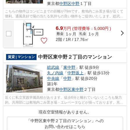
東京都
中野区
中野
１丁目
こちらの物件はコンビニまでの距離が79mです。敷地内ごみ置き場が近くて
便利。通風良好で陽の当たる気持ちの良い物件をご提供いたします。総武線
東中野近辺の物件のことなら、アクセス...
6.9
万
円
(管理費等：5,000円 )
1ヶ月
1ヶ月
敷金
礼金
2階 / 1R / 17.76㎡
中野区東中野２丁目のマンション
賃貸 | マンション
総武線
「
東中野
」駅 徒歩9分
丸ノ内線
「
中野坂上
」駅 徒歩13分
中央線
「
中野
」駅 徒歩20分
築1年
東京都
中野区
東中野
２丁目
近くに私立実践学園高校があります。徒歩6分と離れていないところも魅力
的。共用部には敷地内ごみ置き場・エレベータなどが揃っております。充実
の設備と綺麗な室内を兼ね備えた、2025...
現在空室情報がありません。
「中野区東中野２丁目のマンション」への
お問い合わせはこちら