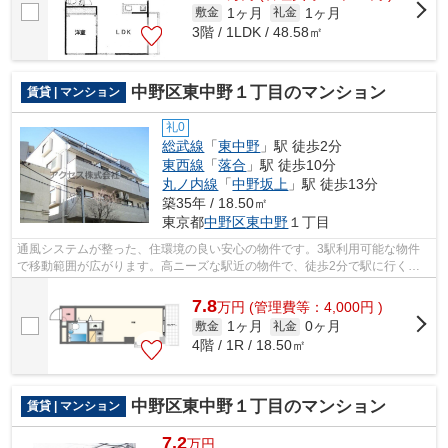
1ヶ月
1ヶ月
敷金
礼金
3階 / 1LDK / 48.58㎡
中野区東中野１丁目のマンション
賃貸 | マンション
礼0
総武線
「
東中野
」駅 徒歩2分
東西線
「
落合
」駅 徒歩10分
丸ノ内線
「
中野坂上
」駅 徒歩13分
築35年 / 18.50㎡
東京都
中野区
東中野
１丁目
通風システムが整った、住環境の良い安心の物件です。3駅利用可能な物件
で移動範囲が広がります。高ニーズな駅近の物件で、徒歩2分で駅に行くこ
とができます。地域に強い当社だから、...
7.8
万
円
(管理費等：4,000円 )
1ヶ月
0ヶ月
敷金
礼金
4階 / 1R / 18.50㎡
中野区東中野１丁目のマンション
賃貸 | マンション
7.2
万円