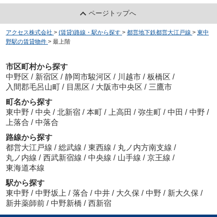
ページトップへ
アクセス株式会社
>
(賃貸)路線・駅から探す
>
都営地下鉄都営大江戸線
>
東中
野駅の賃貸物件
>
最上階
市区町村から探す
中野区
/
新宿区
/
静岡市駿河区
/
川越市
/
板橋区
/
入間郡毛呂山町
/
目黒区
/
大阪市中央区
/
三鷹市
町名から探す
東中野
/
中央
/
北新宿
/
本町
/
上高田
/
弥生町
/
中田
/
中野
/
上落合
/
中落合
路線から探す
都営大江戸線
/
総武線
/
東西線
/
丸ノ内方南支線
/
丸ノ内線
/
西武新宿線
/
中央線
/
山手線
/
京王線
/
東海道本線
駅から探す
東中野
/
中野坂上
/
落合
/
中井
/
大久保
/
中野
/
新大久保
/
新井薬師前
/
中野新橋
/
西新宿