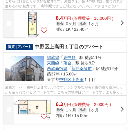
こちらは日当たりが良好な物件です。外観タイル張りの物件は、雨で汚れが
落ちるのが魅力です。3駅利用できる立地となっていて、アクセスが良いで
す。こちらの物件はマンションです。新...
8.4
万
円
(管理費等：15,000円 )
0ヶ月
1ヶ月
敷金
礼金
4階 / 1K / 22.40㎡
中野区上高田１丁目のアパート
賃貸 | アパート
総武線
「
東中野
」駅 徒歩11分
東西線
「
落合
」駅 徒歩8分
西武新宿線
「
新井薬師前
」駅 徒歩12分
築37年 / 15.00㎡
東京都
中野区
上高田
１丁目
業務スーパー 東中野店まで363mです。シンプルながらも風の通り道がしっ
かり造られているアパートです。こちらの物件はアパートです。より多くの
不動産情報をお求めなら、まずはアクセ...
6.3
万
円
(管理費等：2,000円 )
1ヶ月
1ヶ月
敷金
礼金
2階 / 1R / 15.00㎡