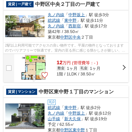
中野区中央２丁目の一戸建て
賃貸 | 一戸建て
丸ノ内線
「
中野坂上
」駅 徒歩3分
総武線
「
東中野
」駅 徒歩11分
丸ノ内線
「
西新宿
」駅 徒歩17分
築42年 / 38.50㎡
東京都
中野区
中央
２丁目
2駅以上利用可能でアクセスの良い物件です。平屋の物件となっております
のでバリアフリーで快適です。室内の至る所に感じる懐かしさが嬉しい、レ
トロな物件です。
12
万
円
(管理費等：- )
1ヶ月
1ヶ月
敷金
礼金
1階 / 1LDK / 38.50㎡
中野区東中野１丁目のマンション
賃貸 | マンション
礼0
総武線
「
東中野
」駅 徒歩2分
丸ノ内線
「
中野坂上
」駅 徒歩12分
山手線
「
新大久保
」駅 徒歩19分
予定 / 62.55㎡
東京都
中野区
東中野
１丁目