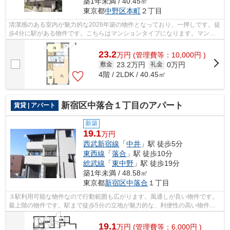
築1年未満 / 40.45㎡
東京都
中野区
本町
２丁目
清潔感のある室内が魅力的な2026年築の物件となっており、一押しです。徒
歩4分に駅がある物件です。こちらはマンションタイプになります。マンシ
ョンの周辺に駅が2つあり、よく電車を...
23.2
万
円
(管理費等：10,000円 )
23.2万円
0万円
敷金
礼金
4階 / 2LDK / 40.45㎡
新宿区中落合１丁目のアパート
賃貸 | アパート
新築
19.1
万円
西武新宿線
「
中井
」駅 徒歩5分
東西線
「
落合
」駅 徒歩10分
総武線
「
東中野
」駅 徒歩19分
築1年未満 / 48.58㎡
東京都
新宿区
中落合
１丁目
３駅利用可能な物件なので行動範囲も広がります。風通しが良い物件です。
最上階の物件です。駅まで徒歩5分の立地が魅力的な、利便性の高い物件で
す。メールアドレスinfo@access-japan....
19.1
万
円
(管理費等：6,000円 )