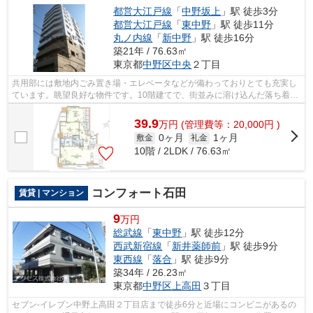
都営大江戸線
「
中野坂上
」駅 徒歩3分
都営大江戸線
「
東中野
」駅 徒歩11分
丸ノ内線
「
新中野
」駅 徒歩16分
築21年 / 76.63㎡
東京都
中野区
中央
２丁目
共用部には敷地内ごみ置き場・エレベータなどが備わっておりとても充実し
ています。眺望良好な物件です。10階建てで、街並みに溶け込んだ落ち着い
た建物。初期費用のカード決済ができ...
39.9
万
円
(管理費等：20,000円 )
0ヶ月
1ヶ月
敷金
礼金
10階 / 2LDK / 76.63㎡
コンフォート石田
賃貸 | マンション
9
万円
総武線
「
東中野
」駅 徒歩12分
西武新宿線
「
新井薬師前
」駅 徒歩9分
東西線
「
落合
」駅 徒歩9分
築34年 / 26.23㎡
東京都
中野区
上高田
３丁目
セブン-イレブン中野上高田２丁目店まで徒歩6分と近場にコンビニがあるの