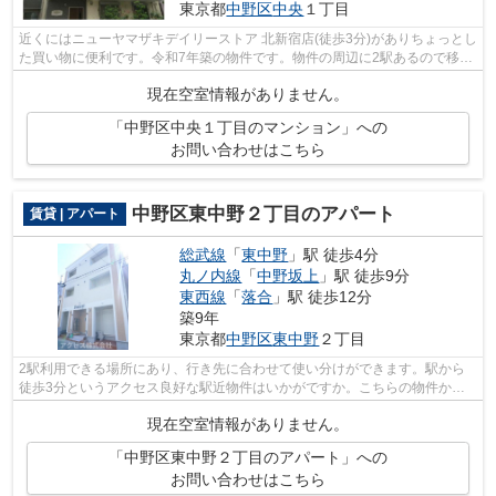
東京都
中野区
中央
１丁目
近くにはニューヤマザキデイリーストア 北新宿店(徒歩3分)がありちょっとし
た買い物に便利です。令和7年築の物件です。物件の周辺に2駅あるので移動
範囲も広がります。当社スタッフが...
現在空室情報がありません。
「中野区中央１丁目のマンション」への
お問い合わせはこちら
中野区東中野２丁目のアパート
賃貸 | アパート
総武線
「
東中野
」駅 徒歩4分
丸ノ内線
「
中野坂上
」駅 徒歩9分
東西線
「
落合
」駅 徒歩12分
築9年
東京都
中野区
東中野
２丁目
2駅利用できる場所にあり、行き先に合わせて使い分けができます。駅から
徒歩3分というアクセス良好な駅近物件はいかがですか。こちらの物件か
ら、350mで駐車場です。中野区エリアの賃...
現在空室情報がありません。
「中野区東中野２丁目のアパート」への
お問い合わせはこちら