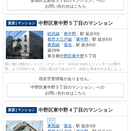
「新宿区北新宿３丁目のマンション」への
お問い合わせはこちら
中野区東中野５丁目のマンション
賃貸 | マンション
総武線
「
東中野
」駅 徒歩3分
都営大江戸線
「
東中野
」駅 徒歩5分
東西線
「
落合
」駅 徒歩5分
築28年
東京都
中野区
東中野
５丁目
買い物に便利なショッピングセンター「unison mall(ユニゾンモール)東中
野」まで159mです。付近に駅が2つあるので、経路を用途や行き先によって
選べる物件です。2階建てマンションです...
現在空室情報がありません。
「中野区東中野５丁目のマンション」への
お問い合わせはこちら
中野区東中野４丁目のマンション
賃貸 | マンション
礼0
東西線
「
落合
」駅 徒歩3分