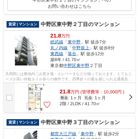
お問い合わせはこちら
中野区東中野２丁目のマンション
賃貸 | マンション
21.8
万円
総武線
「
東中野
」駅 徒歩7分
丸ノ内線
「
中野坂上
」駅 徒歩8分
東西線
「
落合
」駅 徒歩12分
築8年 / 41.70㎡
東京都
中野区
東中野
２丁目
共用部には敷地内ごみ置き場・エレベータなどが揃っております。とてもニ
ーズが高い外観タイル張りの物件です。四季折々の風を感じられる通風良好
な快適の物件です。こちらの物件は築8...
21.8
万
円
(管理費等：10,000円 )
1ヶ月
1ヶ月
敷金
礼金
2階 / 2LDK / 41.70㎡
中野区東中野３丁目のマンション
賃貸 | マンション
都営大江戸線
「
東中野
」駅 徒歩2分