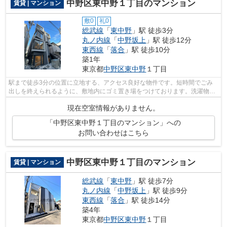
中野区東中野１丁目のマンション
賃貸 | マンション
敷0
礼0
総武線
「
東中野
」駅 徒歩3分
丸ノ内線
「
中野坂上
」駅 徒歩12分
東西線
「
落合
」駅 徒歩10分
築1年
東京都
中野区
東中野
１丁目
駅まで徒歩3分の位置に立地する、アクセス良好な物件です。短時間でごみ
出しを終えられるように、敷地内にゴミ置き場をつけております。洗濯物も
自然乾燥ですぐ乾く通風良好な間取りの...
現在空室情報がありません。
「中野区東中野１丁目のマンション」への
お問い合わせはこちら
中野区東中野１丁目のマンション
賃貸 | マンション
総武線
「
東中野
」駅 徒歩7分
丸ノ内線
「
中野坂上
」駅 徒歩9分
東西線
「
落合
」駅 徒歩14分
築4年
東京都
中野区
東中野
１丁目