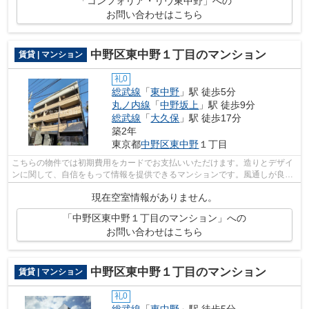
「コンフォリア・リヴ東中野」への
お問い合わせはこちら
中野区東中野１丁目のマンション
賃貸 | マンション
礼0
総武線
「
東中野
」駅 徒歩5分
丸ノ内線
「
中野坂上
」駅 徒歩9分
総武線
「
大久保
」駅 徒歩17分
築2年
東京都
中野区
東中野
１丁目
こちらの物件では初期費用をカードでお支払いいただけます。造りとデザイ
ンに関して、自信をもって情報を提供できるマンションです。風通しが良
く、湿気やカビの心配が少ない物件です...
現在空室情報がありません。
「中野区東中野１丁目のマンション」への
お問い合わせはこちら
中野区東中野１丁目のマンション
賃貸 | マンション
礼0
総武線
「
東中野
」駅 徒歩5分