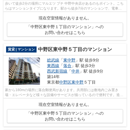
歩いて徒歩2分の場所にマルエツ プチ 中野中央店があるのもポイント。こち
らはマンションタイプになります。駅から徒歩7分のマンションで、電車で
の通勤にも便利な立地です。気になる...
現在空室情報がありません。
「中野区東中野１丁目のマンション」への
お問い合わせはこちら
中野区東中野５丁目のマンション
賃貸 | マンション
総武線
「
東中野
」駅 徒歩9分
東西線
「
落合
」駅 徒歩3分
西武新宿線
「
中井
」駅 徒歩9分
築14年
東京都
中野区
東中野
５丁目
家から180mの場所に落合郵便局があります。共用部には敷地内ごみ置き
場・エレベータなど様々な設備やサービスが揃っているので便利です。造り
とデザインに関して、自信をもって情報を...
現在空室情報がありません。
「中野区東中野５丁目のマンション」への
お問い合わせはこちら