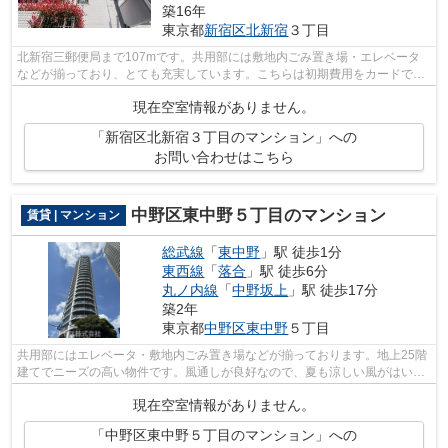
築16年
東京都
新宿区
北新宿
３丁目
北新宿三郵便局まで107mです。共用部には敷地内ごみ置き場・エレベータ
などが揃っており、とても充実しています。こちらは初期費用をカードでお
支払いいただける物件です。通風良好で...
現在空室情報がありません。
「新宿区北新宿３丁目のマンション」への
お問い合わせはこちら
中野区東中野５丁目のマンション
賃貸 | マンション
総武線
「
東中野
」駅 徒歩1分
東西線
「
落合
」駅 徒歩6分
丸ノ内線
「
中野坂上
」駅 徒歩17分
築2年
東京都
中野区
東中野
５丁目
共用部にはエレベータ・敷地内ごみ置き場などが揃っております。地上25階
建てでニーズの高い物件です。風通しが良好なので、夏も涼しい風がはいっ
てきます。2024年築で、多くの方がご...
現在空室情報がありません。
「中野区東中野５丁目のマンション」への