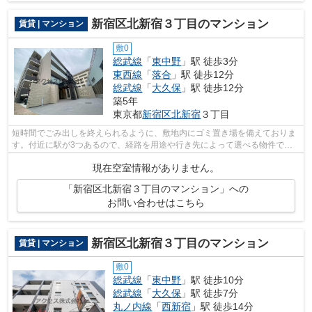
新宿区北新宿３丁目のマンション
賃貸 | マンション
敷0
総武線
「
東中野
」駅 徒歩3分
東西線
「
落合
」駅 徒歩12分
総武線
「
大久保
」駅 徒歩12分
築5年
東京都
新宿区
北新宿
３丁目
短時間でごみ出しを終えられるように、敷地内にゴミ置き場を備えておりま
す。付近に駅が3つあるので、経路を用途や行き先によって選べる物件で
す。徒歩3分で駅にアクセス可能な、魅力...
現在空室情報がありません。
「新宿区北新宿３丁目のマンション」への
お問い合わせはこちら
新宿区北新宿３丁目のマンション
賃貸 | マンション
敷0
総武線
「
東中野
」駅 徒歩10分
総武線
「
大久保
」駅 徒歩7分
丸ノ内線
「
西新宿
」駅 徒歩14分