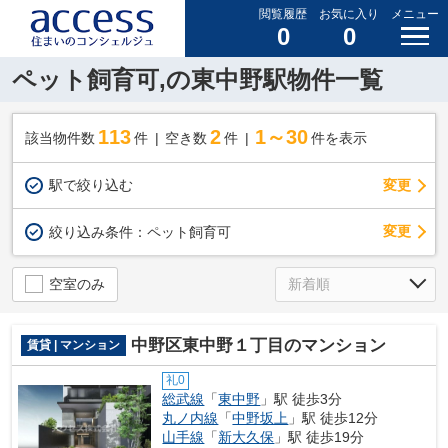
閲覧履歴
お気に入り
メニュー
0
0
ペット飼育可,の東中野駅物件一覧
113
2
1～30
該当物件数
件
空き数
件
件を表示
駅で絞り込む
変更
変更
絞り込み条件：
ペット飼育可
空室のみ
中野区東中野１丁目のマンション
賃貸 | マンション
礼0
総武線
「
東中野
」駅 徒歩3分
丸ノ内線
「
中野坂上
」駅 徒歩12分
山手線
「
新大久保
」駅 徒歩19分