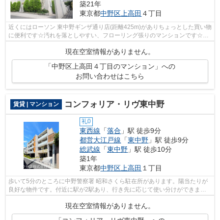
築21年
東京都
中野区
上高田
４丁目
近くにはローソン 東中野ギンザ通り店(距離425m)がありちょっとした買い物
に便利です☆汚れを落としやすい、フローリング張りのマンションです☆吸
湿性の高い物件を選ぶのなら、RC構造が...
現在空室情報がありません。
「中野区上高田４丁目のマンション」への
お問い合わせはこちら
コンフォリア・リヴ東中野
賃貸 | マンション
礼0
東西線
「
落合
」駅 徒歩9分
都営大江戸線
「
東中野
」駅 徒歩9分
総武線
「
東中野
」駅 徒歩10分
築1年
東京都
中野区
上高田
１丁目
歩いて5分のところに中野警察署 昭和さくら駐在所があります。陽当たりが
良好な物件です。付近に駅が2駅あり、行き先に応じて使い分けができま
す。東西線落合周辺に関することなら、ア...
現在空室情報がありません。