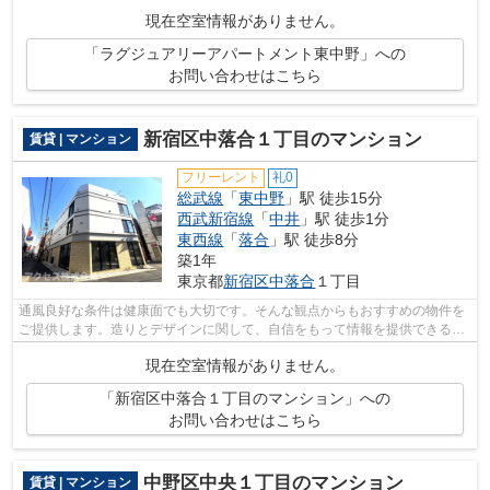
きです。こちらの物件はマンションです。...
現在空室情報がありません。
「ラグジュアリーアパートメント東中野」への
お問い合わせはこちら
新宿区中落合１丁目のマンション
賃貸 | マンション
フリーレント
礼0
総武線
「
東中野
」駅 徒歩15分
西武新宿線
「
中井
」駅 徒歩1分
東西線
「
落合
」駅 徒歩8分
築1年
東京都
新宿区
中落合
１丁目
通風良好な条件は健康面でも大切です。そんな観点からもおすすめの物件を
ご提供します。造りとデザインに関して、自信をもって情報を提供できるマ
ンションです。駅まで徒歩15分の物件...
現在空室情報がありません。
「新宿区中落合１丁目のマンション」への
お問い合わせはこちら
中野区中央１丁目のマンション
賃貸 | マンション