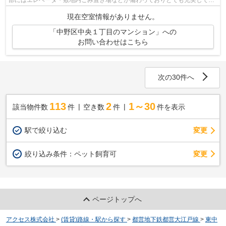
部にはエレベータ・敷地内ごみ置き場などが備わっておりとても充実してい
ます。様々な場所へのアクセスが便利に...
現在空室情報がありません。
「中野区中央１丁目のマンション」への
お問い合わせはこちら
次の30件へ
113
2
1～30
該当物件数
件
空き数
件
件を表示
駅で絞り込む
変更
変更
絞り込み条件：
ペット飼育可
ページトップへ
アクセス株式会社
>
(賃貸)路線・駅から探す
>
都営地下鉄都営大江戸線
>
東中