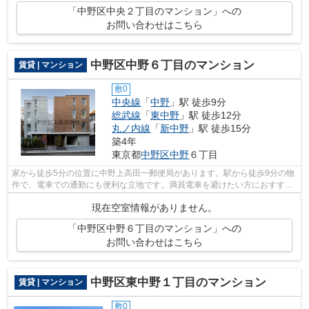
「中野区中央２丁目のマンション」への
お問い合わせはこちら
中野区中野６丁目のマンション
賃貸 | マンション
敷0
中央線
「
中野
」駅 徒歩9分
総武線
「
東中野
」駅 徒歩12分
丸ノ内線
「
新中野
」駅 徒歩15分
築4年
東京都
中野区
中野
６丁目
家から徒歩5分の位置に中野上高田一郵便局があります。駅から徒歩9分の物
件で、電車での通勤にも便利な立地です。満員電車を避けたい方におすすめ
の、席を確保しやすい始発駅近くの物...
現在空室情報がありません。
「中野区中野６丁目のマンション」への
お問い合わせはこちら
中野区東中野１丁目のマンション
賃貸 | マンション
敷0