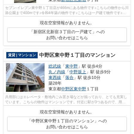
セブン-イレブン東中野１丁目店が466mにある物件です♪こちらの物件から川
添公園まで400mです♪令和4年築の物件です♪こちらは一戸建て物件です♪ア
クセスまでのお問い合わせはinfo@access...
現在空室情報がありません。
「新宿区北新宿３丁目の一戸建て」への
お問い合わせはこちら
中野区東中野１丁目のマンション
賃貸 | マンション
総武線
「
東中野
」駅 徒歩4分
丸ノ内線
「
中野坂上
」駅 徒歩9分
東西線
「
落合
」駅 徒歩10分
築28年
東京都
中野区
東中野
１丁目
共用部にはエレベータ・敷地内ごみ置き場などが揃っており、とても充実し
ています。こちらの物件はマンションです。付近に駅が3つあるので、用途
や行き先によって経路を選べる物件です...
現在空室情報がありません。
「中野区東中野１丁目のマンション」への
お問い合わせはこちら