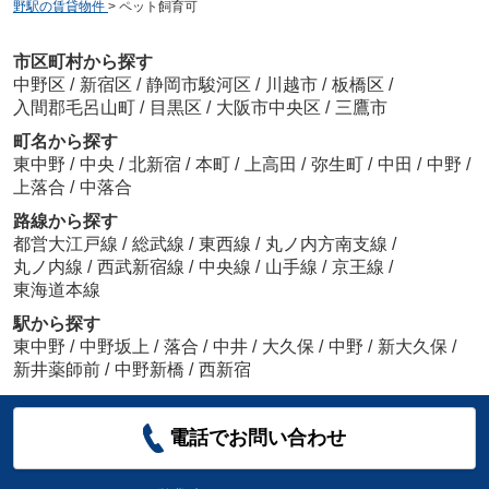
野駅の賃貸物件
>
ペット飼育可
市区町村から探す
中野区
/
新宿区
/
静岡市駿河区
/
川越市
/
板橋区
/
入間郡毛呂山町
/
目黒区
/
大阪市中央区
/
三鷹市
町名から探す
東中野
/
中央
/
北新宿
/
本町
/
上高田
/
弥生町
/
中田
/
中野
/
上落合
/
中落合
路線から探す
都営大江戸線
/
総武線
/
東西線
/
丸ノ内方南支線
/
丸ノ内線
/
西武新宿線
/
中央線
/
山手線
/
京王線
/
東海道本線
駅から探す
東中野
/
中野坂上
/
落合
/
中井
/
大久保
/
中野
/
新大久保
/
新井薬師前
/
中野新橋
/
西新宿
電話でお問い合わせ