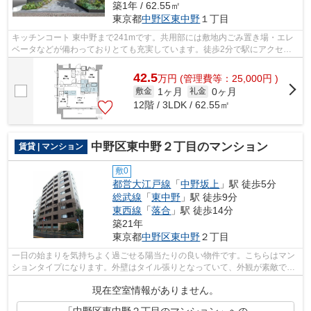
築1年 / 62.55㎡
東京都
中野区
東中野
１丁目
キッチンコート 東中野まで241mです。共用部には敷地内ごみ置き場・エレ
ベータなどが備わっておりとても充実しています。徒歩2分で駅にアクセス
できる物件です。夏場は特に涼しい通風...
42.5
万
円
(管理費等：25,000円 )
1ヶ月
0ヶ月
敷金
礼金
12階 / 3LDK / 62.55㎡
中野区東中野２丁目のマンション
賃貸 | マンション
敷0
都営大江戸線
「
中野坂上
」駅 徒歩5分
総武線
「
東中野
」駅 徒歩9分
東西線
「
落合
」駅 徒歩14分
築21年
東京都
中野区
東中野
２丁目
一日の始まりを気持ちよく過ごせる陽当たりの良い物件です。こちらはマン
ションタイプになります。外壁はタイル張りとなっていて、外観が素敵で
す。徒歩5分に駅がある物件です。丁寧か...
現在空室情報がありません。
「中野区東中野２丁目のマンション」への