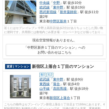
中央線
「
中野
」駅 徒歩10分
総武線
「
東中野
」駅 徒歩19分
西武新宿線
「
新井薬師前
」駅 徒歩11分
築2年
東京都
中野区
新井
１丁目
近くにはセブン‐イレブン 中野上高田店(徒歩2分)がありちょっとした買い物
に便利です。共用部には敷地内ごみ置き場・エレベータなどが揃っておりま
す。利便性の高い設備も充実した、高...
現在空室情報がありません。
「中野区新井１丁目のマンション」への
お問い合わせはこちら
新宿区上落合１丁目のマンション
賃貸 | マンション
敷0
礼0
総武線
「
東中野
」駅 徒歩9分
東西線
「
落合
」駅 徒歩4分
山手線
「
高田馬場
」駅 徒歩18分
築7年
東京都
新宿区
上落合
１丁目
こちらの物件はセブン-イレブン新宿上落合１丁目店まで168mにあります。4
駅利用可能な利便性の高いマンションです。設備の面でも充実。電車移動の