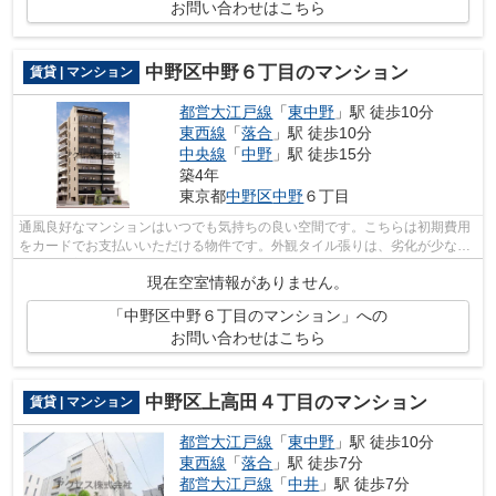
お問い合わせはこちら
中野区中野６丁目のマンション
賃貸 | マンション
都営大江戸線
「
東中野
」駅 徒歩10分
東西線
「
落合
」駅 徒歩10分
中央線
「
中野
」駅 徒歩15分
築4年
東京都
中野区
中野
６丁目
通風良好なマンションはいつでも気持ちの良い空間です。こちらは初期費用
をカードでお支払いいただける物件です。外観タイル張りは、劣化が少なく
いつまも美しい外観を保ちます。地上1...
現在空室情報がありません。
「中野区中野６丁目のマンション」への
お問い合わせはこちら
中野区上高田４丁目のマンション
賃貸 | マンション
都営大江戸線
「
東中野
」駅 徒歩10分
東西線
「
落合
」駅 徒歩7分
都営大江戸線
「
中井
」駅 徒歩7分