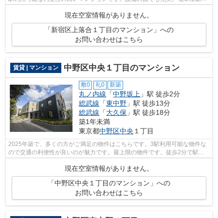
多い方に嬉しい駅から徒歩9分の物件で...
現在空室情報がありません。
「新宿区上落合１丁目のマンション」への
お問い合わせはこちら
中野区中央１丁目のマンション
賃貸 | マンション
敷0
礼0
新築
丸ノ内線
「
中野坂上
」駅 徒歩2分
総武線
「
東中野
」駅 徒歩13分
総武線
「
大久保
」駅 徒歩18分
築1年未満
東京都
中野区
中央
１丁目
2025年築で、多くの方がご満足の物件はこちらです。3駅利用可能な物件な
ので交通の利便性が良いのが魅力です。最上階の物件です。徒歩2分で駅に
アクセス可能な、魅力的な駅近物件です...
現在空室情報がありません。
「中野区中央１丁目のマンション」への
お問い合わせはこちら