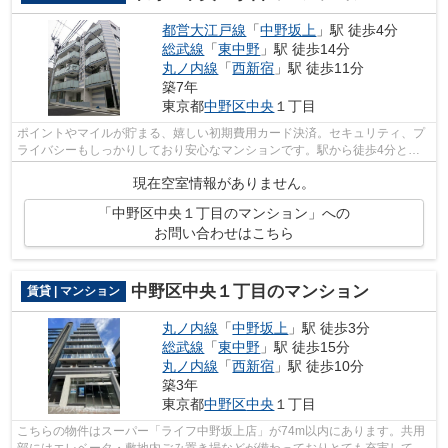
都営大江戸線
「
中野坂上
」駅 徒歩4分
総武線
「
東中野
」駅 徒歩14分
丸ノ内線
「
西新宿
」駅 徒歩11分
築7年
東京都
中野区
中央
１丁目
ポイントやマイルが貯まる、嬉しい初期費用カード決済。セキュリティ、プ
ライバシーもしっかりしており安心なマンションです。駅から徒歩4分とい
うアクセス良好な駅近物件はいかがです...
現在空室情報がありません。
「中野区中央１丁目のマンション」への
お問い合わせはこちら
中野区中央１丁目のマンション
賃貸 | マンション
丸ノ内線
「
中野坂上
」駅 徒歩3分
総武線
「
東中野
」駅 徒歩15分
丸ノ内線
「
西新宿
」駅 徒歩10分
築3年
東京都
中野区
中央
１丁目
こちらの物件はスーパー「ライフ中野坂上店」が74m以内にあります。共用