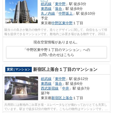
総武線
「
東中野
」駅 徒歩3分
東西線
「
落合
」駅 徒歩8分
丸ノ内線
「
中野坂上
」駅 徒歩10分
予定
東京都
中野区
東中野
１丁目
陽当りの良さが魅力の物件です。造りとデザインに関して、自信をもって情
報を提供できるマンションです。敷地内ごみ置き場がある物件です。2022年
築のコチラの物件は、落ち着きのある...
現在空室情報がありません。
「中野区東中野１丁目のマンション」への
お問い合わせはこちら
新宿区上落合１丁目のマンション
賃貸 | マンション
総武線
「
東中野
」駅 徒歩12分
東西線
「
落合
」駅 徒歩6分
西武新宿線
「
中井
」駅 徒歩7分
築7年
東京都
新宿区
上落合
１丁目
共用部には敷地内ごみ置き場・エレベータなどが備わっておりとても充実し
ています。駅まで徒歩12分の物件です。こちらの物件はマンションです。ク