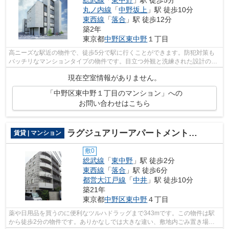
丸ノ内線
「
中野坂上
」駅 徒歩10分
東西線
「
落合
」駅 徒歩12分
築2年
東京都
中野区
東中野
１丁目
高ニーズな駅近の物件で、徒歩5分で駅に行くことができます。防犯対策も
バッチリなマンションタイプの物件です。目立つ外観と洗練された設計の内
装を持つデザイナーズ。5駅利用できる...
現在空室情報がありません。
「中野区東中野１丁目のマンション」への
お問い合わせはこちら
ラグジュアリーアパートメント東中野
賃貸 | マンション
敷0
総武線
「
東中野
」駅 徒歩2分
東西線
「
落合
」駅 徒歩6分
都営大江戸線
「
中井
」駅 徒歩10分
築21年
東京都
中野区
東中野
４丁目
薬や日用品を買うのに便利なツルハドラッグまで343mです。この物件は駅
から徒歩2分の物件です。ありかなしでは大きな違い、敷地内ごみ置き場つ