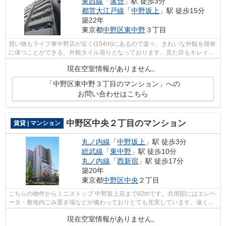
東西線
「
落合
」駅 徒歩3分
都営大江戸線
「
中野坂上
」駅 徒歩15分
築22年
東京都
中野区
東中野
３丁目
買い物もライフ東中野店が近く(154m)にあるので楽々。きれいな外観を簡単
に保つことができる、外観タイル張りとなっております。見た目もキレイで
セキュリティ面が気になる方にも推奨...
現在空室情報がありません。
「中野区東中野３丁目のマンション」への
お問い合わせはこちら
中野区中央２丁目のマンション
賃貸 | マンション
丸ノ内線
「
中野坂上
」駅 徒歩3分
総武線
「
東中野
」駅 徒歩10分
丸ノ内線
「
西新宿
」駅 徒歩17分
築20年
東京都
中野区
中央
２丁目
こちらの物件からミニストップ 中野坂上店まで82mです。共用部にはエレベ
ータ・敷地内ごみ置き場などが備わっておりとても充実しています。遠くの
風景を見つめることは視力回復にも繋...
現在空室情報がありません。