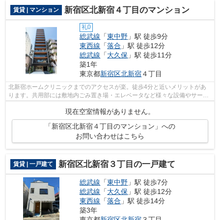
新宿区北新宿４丁目のマンション
賃貸 | マンション
礼0
総武線
「
東中野
」駅 徒歩9分
東西線
「
落合
」駅 徒歩12分
総武線
「
大久保
」駅 徒歩11分
築1年
東京都
新宿区
北新宿
４丁目
北新宿ホームクリニックまでのアクセスが楽。徒歩4分と近いメリットがあ
ります。共用部には敷地内ごみ置き場・エレベータなど様々な設備やサービ
スが揃っているので便利です。こちらは...
現在空室情報がありません。
「新宿区北新宿４丁目のマンション」への
お問い合わせはこちら
新宿区北新宿３丁目の一戸建て
賃貸 | 一戸建て
総武線
「
東中野
」駅 徒歩7分
総武線
「
大久保
」駅 徒歩12分
東西線
「
落合
」駅 徒歩14分
築3年
東京都
新宿区
北新宿
３丁目