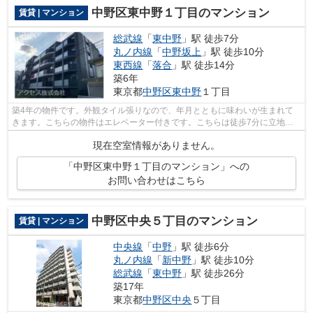
中野区東中野１丁目のマンション
賃貸 | マンション
総武線
「
東中野
」駅 徒歩7分
丸ノ内線
「
中野坂上
」駅 徒歩10分
東西線
「
落合
」駅 徒歩14分
築6年
東京都
中野区
東中野
１丁目
築4年の物件です。外観タイル張りなので、年月とともに味わいが生まれて
きます。こちらの物件はエレベーター付きです。こちらは徒歩7分に立地す
る物件です。私達アクセスには、経験と...
現在空室情報がありません。
「中野区東中野１丁目のマンション」への
お問い合わせはこちら
中野区中央５丁目のマンション
賃貸 | マンション
中央線
「
中野
」駅 徒歩6分
丸ノ内線
「
新中野
」駅 徒歩10分
総武線
「
東中野
」駅 徒歩26分
築17年
東京都
中野区
中央
５丁目