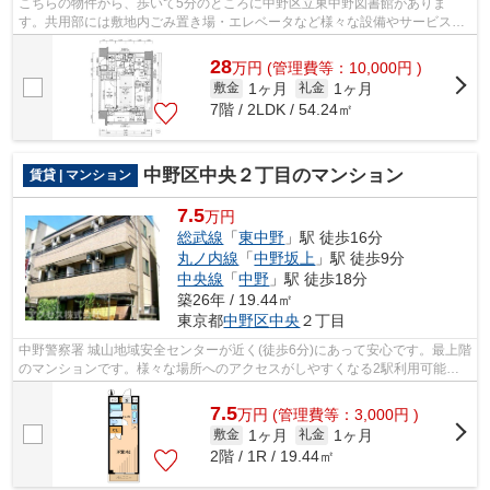
こちらの物件から、歩いて5分のところに中野区立東中野図書館がありま
す。共用部には敷地内ごみ置き場・エレベータなど様々な設備やサービスが
揃っているので便利です。眺めの良いマン...
28
万
円
(管理費等：10,000円 )
1ヶ月
1ヶ月
敷金
礼金
7階 / 2LDK / 54.24㎡
中野区中央２丁目のマンション
賃貸 | マンション
7.5
万円
総武線
「
東中野
」駅 徒歩16分
丸ノ内線
「
中野坂上
」駅 徒歩9分
中央線
「
中野
」駅 徒歩18分
築26年 / 19.44㎡
東京都
中野区
中央
２丁目
中野警察署 城山地域安全センターが近く(徒歩6分)にあって安心です。最上階
のマンションです。様々な場所へのアクセスがしやすくなる2駅利用可能な
物件です。当社スタッフが地域の賃貸...
7.5
万
円
(管理費等：3,000円 )
1ヶ月
1ヶ月
敷金
礼金
2階 / 1R / 19.44㎡