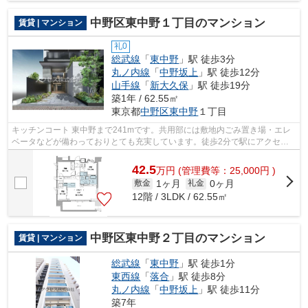
中野区東中野１丁目のマンション
賃貸 | マンション
礼0
総武線
「
東中野
」駅 徒歩3分
丸ノ内線
「
中野坂上
」駅 徒歩12分
山手線
「
新大久保
」駅 徒歩19分
築1年 / 62.55㎡
東京都
中野区
東中野
１丁目
キッチンコート 東中野まで241mです。共用部には敷地内ごみ置き場・エレ
ベータなどが備わっておりとても充実しています。徒歩2分で駅にアクセス
できる物件です。夏場は特に涼しい通風...
42.5
万
円
(管理費等：25,000円 )
1ヶ月
0ヶ月
敷金
礼金
12階 / 3LDK / 62.55㎡
中野区東中野２丁目のマンション
賃貸 | マンション
総武線
「
東中野
」駅 徒歩1分
東西線
「
落合
」駅 徒歩8分
丸ノ内線
「
中野坂上
」駅 徒歩11分
築7年