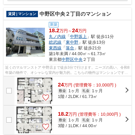
中野区中央２丁目のマンション
賃貸 | マンション
新築
18.2
24
万円～
万円
丸ノ内線
「
中野坂上
」駅 徒歩11分
総武線
「
東中野
」駅 徒歩13分
東西線
「
落合
」駅 徒歩21分
築1年未満 / 44.00㎡～61.73㎡
東京都
中野区
中央
２丁目
近くのマルマンストア 中野店まで徒歩3分で行けます。ニーズの高い、令和8
年築の物件で、オシャレな室内が魅力的。こちらの物件はマンションです。
シンプルながらも風の通り道がしっか...
24
万
円
(管理費等：10,000円 )
1ヶ月
1ヶ月
敷金
礼金
1階 / 2LDK / 61.73㎡
18.2
万
円
(管理費等：10,000円 )
1ヶ月
1ヶ月
敷金
礼金
3階 / 1LDK / 44.00㎡