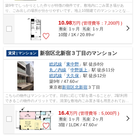
築9年でしっかりとした作りが特徴の物件です。敷地内にごみ置き場があ
り、ごみ出しの場所が分かりやすいです。地上10階建てのマンションとなっ
ております。初期費用のカード決済で、ポ...
10.98
万
円
(管理費等：7,200円 )
1ヶ月
1ヶ月
敷金
礼金
10階 / 1K / 20.89㎡
新宿区北新宿３丁目のマンション
賃貸 | マンション
総武線
「
東中野
」駅 徒歩8分
丸ノ内線
「
中野坂上
」駅 徒歩11分
総武線
「
大久保
」駅 徒歩12分
築9年 / 47.60㎡
東京都
新宿区
北新宿
３丁目
こちらの物件はマンションです。目的に応じて駅を選べることが、2駅利用
できるこの物件のメリットです。清潔な敷地内ごみ置き場も用意されており
ます。常に新鮮な空気を取り入れられる...
16.4
万
円
(管理費等：5,000円 )
1ヶ月
2ヶ月
敷金
礼金
3階 / 1LDK / 47.60㎡