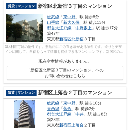
新宿区北新宿３丁目のマンション
賃貸 | マンション
総武線
「
東中野
」駅 徒歩8分
山手線
「
新大久保
」駅 徒歩13分
都営大江戸線
「
中野坂上
」駅 徒歩17分
築47年
東京都
新宿区
北新宿
３丁目
3駅利用可能の物件です。敷地内にごみ置き場がある物件です。造りとデザ
インに関して、自信をもって情報を提供できるマンションです。新宿区の総
武線東中野周辺にある物件のことなら当...
現在空室情報がありません。
「新宿区北新宿３丁目のマンション」への
お問い合わせはこちら
新宿区上落合２丁目のマンション
賃貸 | マンション
総武線
「
東中野
」駅 徒歩10分
東西線
「
落合
」駅 徒歩2分
都営大江戸線
「
中井
」駅 徒歩8分
築28年
東京都
新宿区
上落合
２丁目