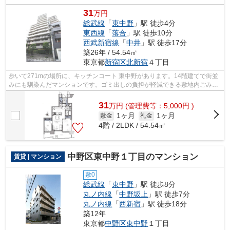
31
万円
総武線
「
東中野
」駅 徒歩4分
東西線
「
落合
」駅 徒歩10分
西武新宿線
「
中井
」駅 徒歩17分
築26年 / 54.54㎡
東京都
新宿区
北新宿
４丁目
歩いて271mの場所に、キッチンコート 東中野があります。14階建てで街並
みにも馴染んだマンションです。ゴミ出しの負担が軽減できる敷地内ごみ置
き場付き物件です。こちらの物件はマン...
31
万
円
(管理費等：5,000円 )
1ヶ月
1ヶ月
敷金
礼金
4階 / 2LDK / 54.54㎡
中野区東中野１丁目のマンション
賃貸 | マンション
敷0
総武線
「
東中野
」駅 徒歩8分
丸ノ内線
「
中野坂上
」駅 徒歩7分
丸ノ内線
「
西新宿
」駅 徒歩18分
築12年
東京都
中野区
東中野
１丁目