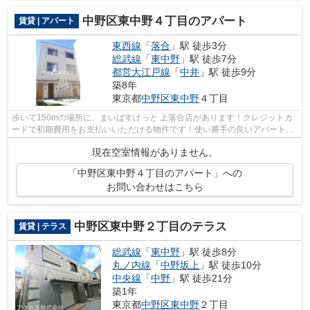
中野区東中野４丁目のアパート
賃貸 | アパート
東西線
「
落合
」駅 徒歩3分
総武線
「
東中野
」駅 徒歩7分
都営大江戸線
「
中井
」駅 徒歩9分
築8年
東京都
中野区
東中野
４丁目
歩いて150mの場所に、まいばすけっと 上落合店があります！クレジットカ
ードで初期費用をお支払いいただける物件です！使い勝手の良いアパートで
イチオシの物件です！ご利用可能な駅が...
現在空室情報がありません。
「中野区東中野４丁目のアパート」への
お問い合わせはこちら
中野区東中野２丁目のテラス
賃貸 | テラス
総武線
「
東中野
」駅 徒歩8分
丸ノ内線
「
中野坂上
」駅 徒歩10分
中央線
「
中野
」駅 徒歩21分
築1年
東京都
中野区
東中野
２丁目