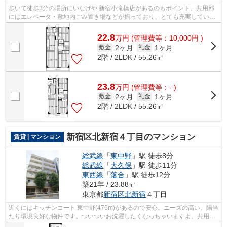
歩いて徒歩3分の場所にいなげや 新宿小滝橋店があるのもポイント。共用部
にはエレベータ・敷地内ごみ置き場などが揃っており、とても充実していま
す。こちらの物件は分譲賃貸マンショ...
22.8
万
円
(管理費等：10,000円 )
2ヶ月
1ヶ月
敷金
礼金
2階 / 2LDK / 55.26㎡
23.8
万
円
(管理費等：- )
2ヶ月
1ヶ月
敷金
礼金
2階 / 2LDK / 55.26㎡
新宿区北新宿４丁目のマンション
賃貸 | マンション
総武線
「
東中野
」駅 徒歩8分
総武線
「
大久保
」駅 徒歩11分
東西線
「
落合
」駅 徒歩12分
築21年 / 23.88㎡
東京都
新宿区
北新宿
４丁目
近くにはキッチンコート 東中野(476m)があるので安心。ニーズの高い、陽当
たり環境良好な物件です。ついついお洗濯したくなっちゃいますよ。共用設
備も充実した、一押しのマンションで...