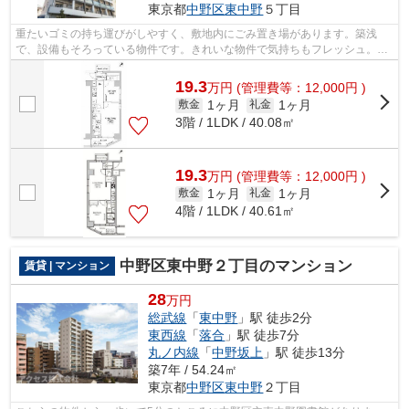
東京都
中野区
東中野
５丁目
重たいゴミの持ち運びがしやすく、敷地内にごみ置き場があります。築浅
で、設備もそろっている物件です。きれいな物件で気持ちもフレッシュ。地
上10階建ての物件をご紹介。駅から徒歩6...
19.3
万
円
(管理費等：12,000円 )
1ヶ月
1ヶ月
敷金
礼金
3階 / 1LDK / 40.08㎡
19.3
万
円
(管理費等：12,000円 )
1ヶ月
1ヶ月
敷金
礼金
4階 / 1LDK / 40.61㎡
中野区東中野２丁目のマンション
賃貸 | マンション
28
万円
総武線
「
東中野
」駅 徒歩2分
東西線
「
落合
」駅 徒歩7分
丸ノ内線
「
中野坂上
」駅 徒歩13分
築7年 / 54.24㎡
東京都
中野区
東中野
２丁目