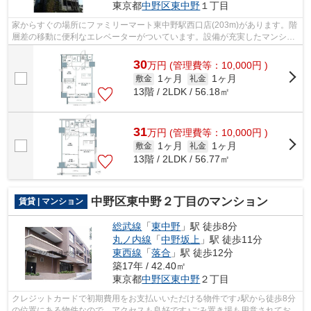
東京都
中野区
東中野
１丁目
家からすぐの場所にファミリーマート東中野駅西口店(203m)があります。階
層差の移動に便利なエレベーターがついています。設備が充実したマンショ
ンタイプの物件。徒歩1分に駅があるの...
30
万
円
(管理費等：10,000円 )
1ヶ月
1ヶ月
敷金
礼金
13階 / 2LDK / 56.18㎡
31
万
円
(管理費等：10,000円 )
1ヶ月
1ヶ月
敷金
礼金
13階 / 2LDK / 56.77㎡
中野区東中野２丁目のマンション
賃貸 | マンション
総武線
「
東中野
」駅 徒歩8分
丸ノ内線
「
中野坂上
」駅 徒歩11分
東西線
「
落合
」駅 徒歩12分
築17年 / 42.40㎡
東京都
中野区
東中野
２丁目
クレジットカードで初期費用をお支払いいただける物件です♪駅から徒歩8分
の位置にある物件なので、アクセスも良好です♪ごみ置き場も用意されてお