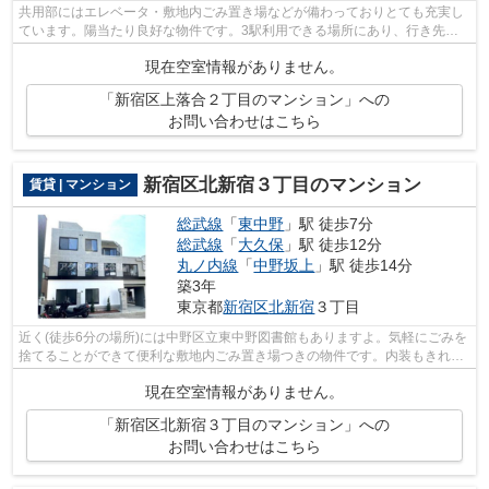
共用部にはエレベータ・敷地内ごみ置き場などが備わっておりとても充実し
ています。陽当たり良好な物件です。3駅利用できる場所にあり、行き先に
合わせて使い分けができます。初期費用...
現在空室情報がありません。
「新宿区上落合２丁目のマンション」への
お問い合わせはこちら
新宿区北新宿３丁目のマンション
賃貸 | マンション
総武線
「
東中野
」駅 徒歩7分
総武線
「
大久保
」駅 徒歩12分
丸ノ内線
「
中野坂上
」駅 徒歩14分
築3年
東京都
新宿区
北新宿
３丁目
近く(徒歩6分の場所)には中野区立東中野図書館もありますよ。気軽にごみを
捨てることができて便利な敷地内ごみ置き場つきの物件です。内装もきれい
な一押しの築浅物件です。きれい好き...
現在空室情報がありません。
「新宿区北新宿３丁目のマンション」への
お問い合わせはこちら