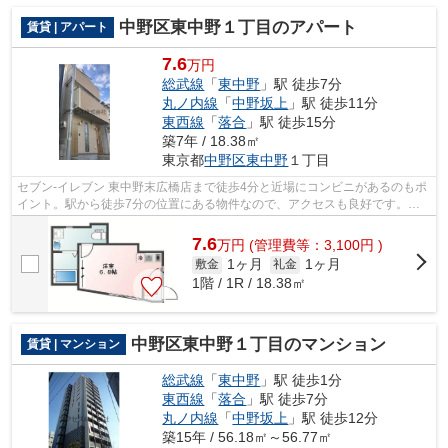
中野区東中野１丁目のアパート
賃貸 | アパート
7.6
万円
総武線
「
東中野
」駅 徒歩7分
丸ノ内線
「
中野坂上
」駅 徒歩11分
東西線
「
落合
」駅 徒歩15分
築7年 / 18.38㎡
東京都
中野区
東中野
１丁目
セブン-イレブン 東中野末広橋店まで徒歩4分と近場にコンビニがあるのもポ
イント。駅から徒歩7分の位置にある物件なので、アクセスも良好です。通
風システムが整った換気がしやすいア...
7.6
万
円
(管理費等：3,100円 )
1ヶ月
1ヶ月
敷金
礼金
1階 / 1R / 18.38㎡
中野区東中野１丁目のマンション
賃貸 | マンション
総武線
「
東中野
」駅 徒歩1分
東西線
「
落合
」駅 徒歩7分
丸ノ内線
「
中野坂上
」駅 徒歩12分
築15年 / 56.18㎡～56.77㎡