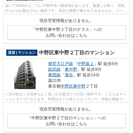
歩いて500mのところに中野中央一郵便局があります。風通しが良く、湿気
やカビの心配が少ない物件です。良好な眺望で癒されてみませんか。ニーズ
の高い、2024年築の物件で、オシャレな...
現在空室情報がありません。
「中野区東中野２丁目のテラス」への
お問い合わせはこちら
中野区東中野２丁目のマンション
賃貸 | マンション
都営大江戸線
「
中野坂上
」駅 徒歩5分
総武線
「
東中野
」駅 徒歩9分
東西線
「
落合
」駅 徒歩14分
築21年
東京都
中野区
東中野
２丁目
一日の始まりを気持ちよく過ごせる陽当たりの良い物件です。こちらはマン
ションタイプになります。外壁はタイル張りとなっていて、外観が素敵で
す。徒歩5分に駅がある物件です。丁寧か...
現在空室情報がありません。
「中野区東中野２丁目のマンション」への
お問い合わせはこちら