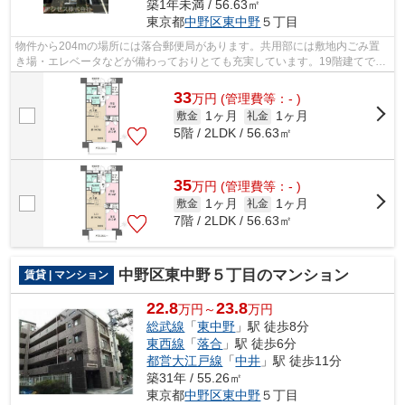
築1年未満 / 56.63㎡
東京都
中野区
東中野
５丁目
物件から204mの場所には落合郵便局があります。共用部には敷地内ごみ置
き場・エレベータなどが備わっておりとても充実しています。19階建てで街
並みにも馴染んだ物件です。こちらの物...
33
万
円
(管理費等：- )
1ヶ月
1ヶ月
敷金
礼金
5階 / 2LDK / 56.63㎡
35
万
円
(管理費等：- )
1ヶ月
1ヶ月
敷金
礼金
7階 / 2LDK / 56.63㎡
中野区東中野５丁目のマンション
賃貸 | マンション
22.8
23.8
万円～
万円
総武線
「
東中野
」駅 徒歩8分
東西線
「
落合
」駅 徒歩6分
都営大江戸線
「
中井
」駅 徒歩11分
築31年 / 55.26㎡
東京都
中野区
東中野
５丁目