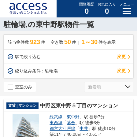
閲覧履歴
お気に入り
メニュー
0
0
駐輪場,の東中野駅物件一覧
923
50
1～30
該当物件数
件
空き数
件
件を表示
駅で絞り込む
変更
変更
絞り込み条件：
駐輪場
空室のみ
中野区東中野５丁目のマンション
賃貸 | マンション
総武線
「
東中野
」駅 徒歩7分
東西線
「
落合
」駅 徒歩3分
都営大江戸線
「
中井
」駅 徒歩10分
築11年 / 40.08㎡～40.61㎡