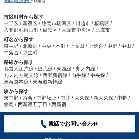
野駅の賃貸物件
>
駐輪場
市区町村から探す
中野区
/
新宿区
/
静岡市駿河区
/
川越市
/
板橋区
/
入間郡毛呂山町
/
目黒区
/
大阪市中央区
/
三鷹市
町名から探す
東中野
/
北新宿
/
中央
/
本町
/
上高田
/
上落合
/
中野
/
中田
/
中落合
/
弥生町
路線から探す
都営大江戸線
/
総武線
/
東西線
/
丸ノ内線
/
丸ノ内方南支線
/
西武新宿線
/
山手線
/
中央線
/
東海道本線
/
東海道新幹線
駅から探す
東中野
/
落合
/
中野坂上
/
中井
/
大久保
/
新大久保
/
中野
/
静岡
/
西新宿五丁目
/
西新宿
電話でお問い合わせ