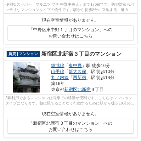
便利なスーパー「マルエツ プチ 中野中央店」まで176mです。防犯対策もバ
ッチリなマンションタイプの物件です。駅から徒歩8分に立地する、魅力的
な駅近物件です。外観タイル張りは、マ...
現在空室情報がありません。
「中野区東中野１丁目のマンション」への
お問い合わせはこちら
新宿区北新宿３丁目のマンション
賃貸 | マンション
総武線
「
東中野
」駅 徒歩10分
山手線
「
新大久保
」駅 徒歩10分
丸ノ内線
「
西新宿
」駅 徒歩14分
築18年
東京都
新宿区
北新宿
３丁目
3駅利用できるマンションは電車での移動が便利です。こちらはマンション
タイプになります。朝に慌てることなく行動するために駅から徒歩10分の駅
近マンションはいかがでしょうか。初期...
現在空室情報がありません。
「新宿区北新宿３丁目のマンション」への
お問い合わせはこちら