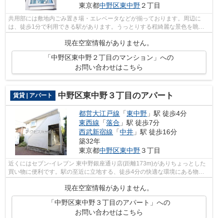
東京都
中野区
東中野
２丁目
共用部には敷地内ごみ置き場・エレベータなどが揃っております。周辺に
は、徒歩1分で利用できる駅があります。うっとりする程綺麗な景色を眺め
られる、誰もが憧れるマンションです。地...
現在空室情報がありません。
「中野区東中野２丁目のマンション」への
お問い合わせはこちら
中野区東中野３丁目のアパート
賃貸 | アパート
都営大江戸線
「
東中野
」駅 徒歩4分
東西線
「
落合
」駅 徒歩7分
西武新宿線
「
中井
」駅 徒歩16分
築32年
東京都
中野区
東中野
３丁目
近くにはセブン‐イレブン 東中野銀座通り店(距離173m)がありちょっとした
買い物に便利です。駅の至近に立地する、徒歩4分の快適な環境にある物件
です。落ち着いた街並みが魅力のアパー...
現在空室情報がありません。
「中野区東中野３丁目のアパート」への
お問い合わせはこちら