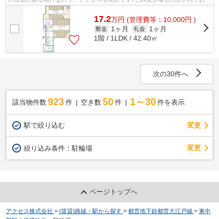
り、通勤前などにごみ捨て可能です♪当...
17.2
万
円
(管理費等：10,000円 )
1ヶ月
1ヶ月
敷金
礼金
1階 / 1LDK / 42.40㎡
次の30件へ
923
50
1～30
該当物件数
件
空き数
件
件を表示
駅で絞り込む
変更
変更
絞り込み条件：
駐輪場
ページトップへ
アクセス株式会社
>
(賃貸)路線・駅から探す
>
都営地下鉄都営大江戸線
>
東中