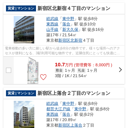
新宿区北新宿４丁目のマンション
賃貸 | マンション
総武線
「
東中野
」駅 徒歩8分
東西線
「
落合
」駅 徒歩10分
山手線
「
新大久保
」駅 徒歩16分
築17年 / 21.54㎡
東京都
新宿区
北新宿
４丁目
電車移動の多い方に嬉しい駅から徒歩8分の物件です。様々な場所へのアク
セスが便利になる、3駅利用可能な物件です。近隣住民にとっても快適にな
る敷地内ごみ置き場付きです。新宿区エ...
10.7
万
円
(管理費等：8,000円 )
1ヶ月
1ヶ月
敷金
礼金
3階 / 1K / 21.54㎡
新宿区上落合２丁目のマンション
賃貸 | マンション
総武線
「
東中野
」駅 徒歩8分
都営大江戸線
「
東中野
」駅 徒歩8分
東西線
「
落合
」駅 徒歩2分
築17年 / 20.89㎡
東京都
新宿区
上落合
２丁目