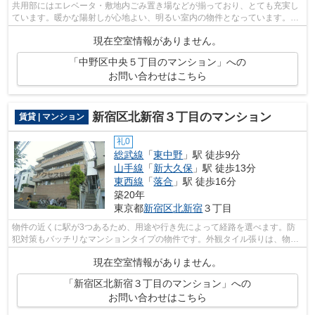
共用部にはエレベータ・敷地内ごみ置き場などが揃っており、とても充実し
ています。暖かな陽射しが心地よい、明るい室内の物件となっています。こ
ちらはマンションタイプになります。...
現在空室情報がありません。
「中野区中央５丁目のマンション」への
お問い合わせはこちら
新宿区北新宿３丁目のマンション
賃貸 | マンション
礼0
総武線
「
東中野
」駅 徒歩9分
山手線
「
新大久保
」駅 徒歩13分
東西線
「
落合
」駅 徒歩16分
築20年
東京都
新宿区
北新宿
３丁目
物件の近くに駅が3つあるため、用途や行き先によって経路を選べます。防
犯対策もバッチリなマンションタイプの物件です。外観タイル張りは、物件
全体に豊かな表情を与えることができま...
現在空室情報がありません。
「新宿区北新宿３丁目のマンション」への
お問い合わせはこちら