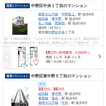
中野区中央１丁目のマンション
賃貸 | マンション
都営大江戸線
「
中野坂上
」駅 徒歩8分
総武線
「
東中野
」駅 徒歩9分
丸ノ内線
「
西新宿
」駅 徒歩18分
築9年 / 42.52㎡
東京都
中野区
中央
１丁目
歩いて190mの場所に、マルエツ プチ 中野中央店があります。駅徒歩8分に
駅が立地する物件なので、電車を多く利用する方にとって便利です。プライ
バシーをしっかり守れる、安心安全なマ...
15
万
円
(管理費等：5,000円 )
1ヶ月
1ヶ月
敷金
礼金
3階 / 1LDK / 42.52㎡
中野区東中野５丁目のマンション
賃貸 | マンション
新築
33
35
万円～
万円
総武線
「
東中野
」駅 徒歩8分
東西線
「
落合
」駅 徒歩4分
都営大江戸線
「
中井
」駅 徒歩9分