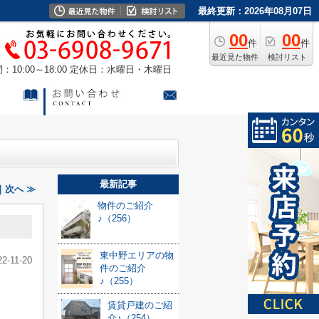
最終更新：2026年08月07日
00
00
件
件
最近見た物件
検討リスト
10:00～18:00
定休日：水曜日・木曜日
最新記事
｜次へ ≫
物件のご紹介
♪（256）
東中野エリアの物
22-11-20
件のご紹介
♪（255）
賃貸戸建のご紹
介♪（254）