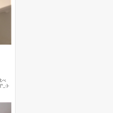
比べ
-)-