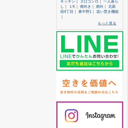
キッチン
｜
２口コンロ
｜
一人暮ら
し
｜
１K
｜
南向き
｜
南向
｜
北新
宿4丁目
｜
東中野1
｜
追い焚き機能
｜
もっと見る