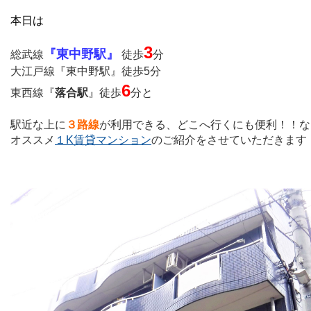
本日は
3
『東中野駅』
総武線
徒歩
分
大江戸線『東中野駅』徒歩5分
6
東西線『
落合駅
』徒歩
分と
駅近な上に
３路線
が利用できる、
どこへ行くにも便利！！な
オススメ
１K賃貸マンション
のご紹介をさせていただきます