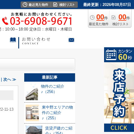
最終更新：2026年08月07日
00
00
件
件
最近見た物件
検討リスト
10:00～18:00
定休日：水曜日・木曜日
最新記事
｜次へ ≫
物件のご紹介
♪（256）
東中野エリアの物
22-11-13
件のご紹介
♪（255）
賃貸戸建のご紹
介♪（254）