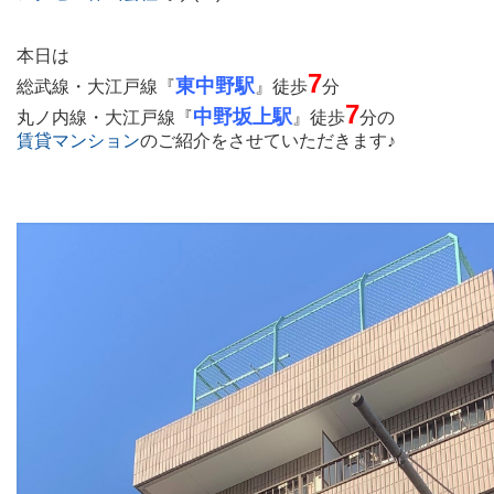
本日は
7
東中野駅
総武線・大江戸線『
』
徒歩
分
7
中野坂上駅
丸ノ内線・大江戸線
『
』
徒歩
分
の
賃貸マンション
のご紹介をさせていただきます♪