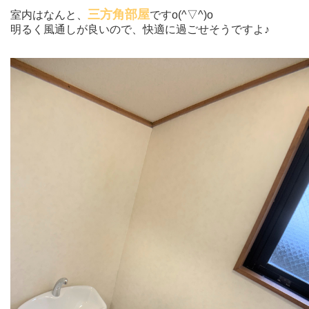
三方角部屋
室内は
なんと、
ですo(^▽^)o
明るく風通しが良いので、
快適に過ごせそうですよ♪