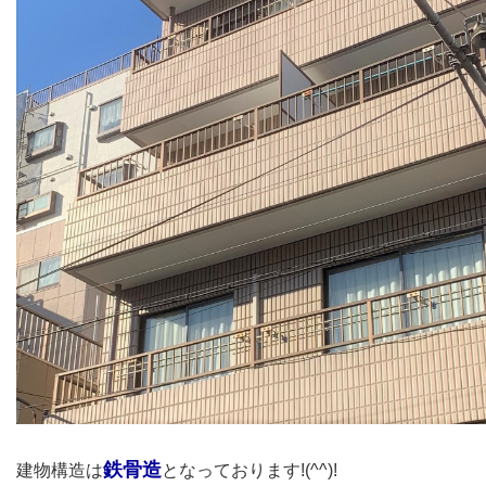
鉄骨造
建物構造は
となっております!(^^)!