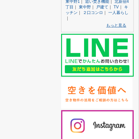
東中野1
｜
追い焚き機能
｜
北新宿4
丁目
｜
東中野
｜
戸建て
｜
TV
｜
キ
ッチン
｜
２口コンロ
｜
一人暮らし
｜
もっと見る