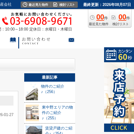
動産会社
最終更新：2026年08月07日
00
00
件
件
最近見た物件
検討リスト
10:00～18:00
定休日：水曜日・木曜日
最新記事
物件のご紹介
♪（256）
東中野エリアの物
件のご紹介
26-01-27
♪（255）
賃貸戸建のご紹
介♪（254）