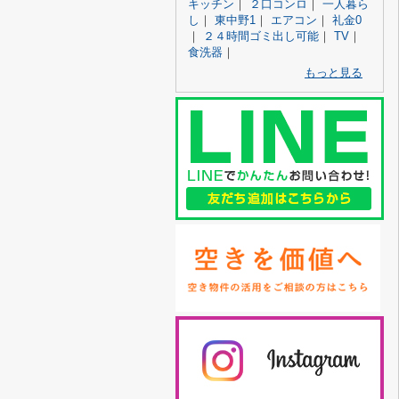
キッチン
｜
２口コンロ
｜
一人暮ら
し
｜
東中野1
｜
エアコン
｜
礼金0
｜
２４時間ゴミ出し可能
｜
TV
｜
食洗器
｜
もっと見る