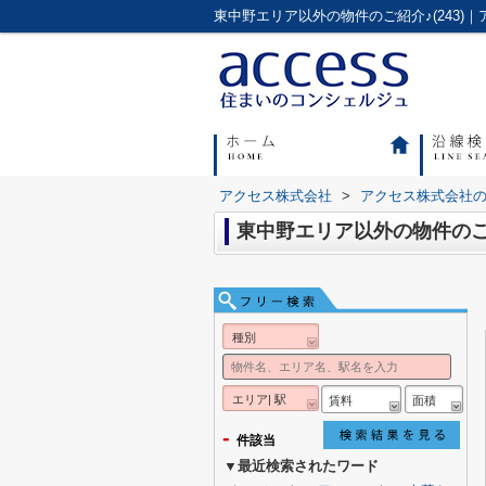
東中野エリア以外の物件のご紹介♪(243
アクセス株式会社
>
アクセス株式会社
東中野エリア以外の物件のご紹介
種別
エリア| 駅
賃料
面積
-
件該当
▼最近検索されたワード