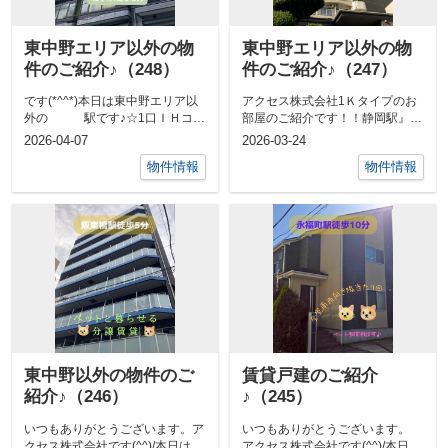
東中野エリア以外の物
東中野エリア以外の物
件のご紹介♪（248）
件のご紹介♪（247）
です(*^^*)本日は東中野エリア以
アクセス株式会社1Ｋタイプのお
外の 駅です♪☆1口ＩＨコン
部屋のご紹介です！！静岡駅』分
ロ付きのミニキッチン☆温水洗浄
☆静岡鉄道『今回募集のお部屋
2026-04-07
2026-03-24
便...
は、8階のお...
物件情報
物件情報
東中野以外の物件のご
賃貸戸建のご紹介
紹介♪（246）
♪（245）
いつもありがとうございます。ア
いつもありがとうございます。
クセス株式会社です(^^)/本日は横
アクセス株式会社です(^^)/本日は