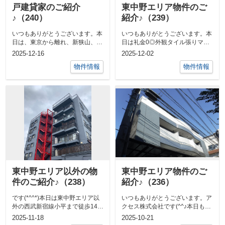
戸建貸家のご紹介
東中野エリア物件のご
♪（240）
紹介♪（239）
いつもありがとうございます。本
いつもありがとうございます。本
日は、東京から離れ、新狭山、深
日は礼金0◎外観タイル張りマン
谷、毛呂山の3軒の貸戸建をご紹
ションのご紹介です！！今回募集
2025-12-16
2025-12-02
介します！...
のお部屋は...
物件情報
物件情報
東中野エリア以外の物
東中野エリア物件のご
件のご紹介♪（238）
紹介♪（236）
です(*^^*)本日は東中野エリア以
いつもありがとうございます。ア
外の西武新宿線小平まで徒歩14分
クセス株式会社です(^^♪本日もオ
5☆グリル付き2口ガスコンロ設
ススメ物件のご紹介をしたいと思
2025-11-18
2025-10-21
置...
います...