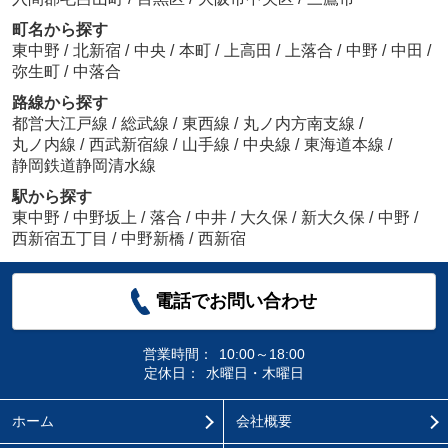
町名から探す
東中野
/
北新宿
/
中央
/
本町
/
上高田
/
上落合
/
中野
/
中田
/
弥生町
/
中落合
路線から探す
都営大江戸線
/
総武線
/
東西線
/
丸ノ内方南支線
/
丸ノ内線
/
西武新宿線
/
山手線
/
中央線
/
東海道本線
/
静岡鉄道静岡清水線
駅から探す
東中野
/
中野坂上
/
落合
/
中井
/
大久保
/
新大久保
/
中野
/
西新宿五丁目
/
中野新橋
/
西新宿
電話でお問い合わせ
営業時間：
10:00～18:00
定休日：
水曜日・木曜日
ホーム
会社概要