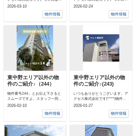
浜エリアの分譲賃貸マンションの
東中野から離れ、永福町の貸戸建
2026-03-10
2026-02-24
ご紹...
をご...
物件情報
物件情報
東中野エリア以外の物
東中野エリア以外の物
件のご紹介♪（244）
件のご紹介♪(243)
物件番号244」とお伝え下さると
いつもありがとうございます。ア
スムーズですよ。スタッフ一同☆
クセス株式会社です(*^^*)物件を
アクセス株式会社 ☆TEL：...
ご紹介します！目黒区碑文谷のこ
2026-02-10
2026-01-27
ちら...
物件情報
物件情報