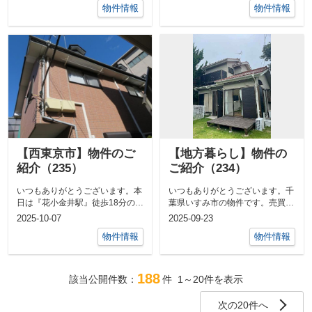
物件情報
物件情報
【西東京市】物件のご
【地方暮らし】物件の
紹介（235）
ご紹介（234）
いつもありがとうございます。本
いつもありがとうございます。千
日は『花小金井駅』徒歩18分のロ
葉県いすみ市の物件です。売買価
フト付アパートのご紹介をさせて
格が値下がりしました！東京駅⇔
2025-10-07
2025-09-23
いただき...
最寄りの大...
物件情報
物件情報
188
該当公開件数：
件
1～20
件を表示
次の20件へ