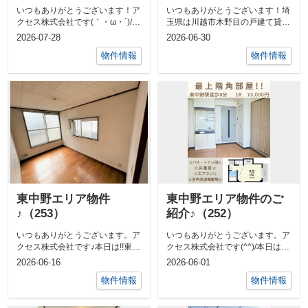
いつもありがとうございます！ア
いつもありがとうございます！埼
クセス株式会社です(｀・ω・´)/本
玉県は川越市木野目の戸建て貸家
日は！東中野のエリアから2部屋
をご紹介いたします(^^)/
2026-07-28
2026-06-30
ご紹...
物件情報
物件情報
東中野エリア物件
東中野エリア物件のご
♪（253）
紹介♪（252）
いつもありがとうございます。ア
いつもありがとうございます。ア
クセス株式会社です♪本日は!!東中
クセス株式会社です(^^)/本日は！!
野駅徒歩3分!!賃料55,000円☆...
東中野駅徒歩8分!!駅チカ好立地...
2026-06-16
2026-06-01
物件情報
物件情報