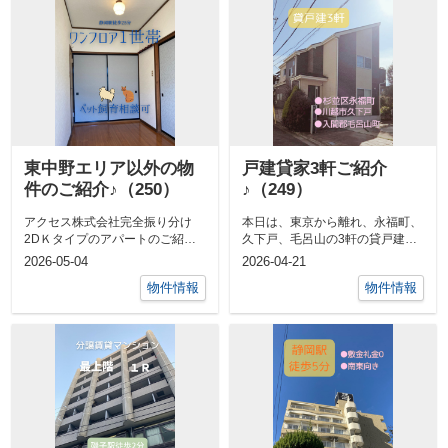
東中野エリア以外の物
戸建貸家3軒ご紹介
件のご紹介♪（250）
♪（249）
アクセス株式会社完全振り分け
本日は、東京から離れ、永福町、
2DＫタイプのアパートのご紹介
久下戸、毛呂山の3軒の貸戸建を
です！！ペット飼育相談可（諸条
ご紹介します！タイプ ☞賃料：
2026-05-04
2026-04-21
380,0...
件要確認）♪...
物件情報
物件情報