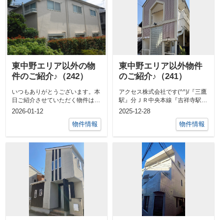
東中野エリア以外の物
東中野エリア以外物件
件のご紹介♪（242）
のご紹介♪（241）
いつもありがとうございます。本
アクセス株式会社です(^^)/『三鷹
日ご紹介させていただく物件は都
駅』分ＪＲ中央本線『吉祥寺駅』
営大江戸線 『新江古田駅』 徒...
徒歩18分『吉祥寺駅』徒歩分の最
2026-01-12
2025-12-28
上...
物件情報
物件情報