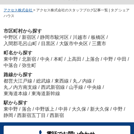
アクセス株式会社
>
アクセス株式会社のスタッフブログ記事一覧 | タグ:シェア
ハウス
市区町村から探す
中野区
/
新宿区
/
静岡市駿河区
/
川越市
/
板橋区
/
入間郡毛呂山町
/
目黒区
/
大阪市中央区
/
三鷹市
町名から探す
東中野
/
北新宿
/
中央
/
本町
/
上高田
/
上落合
/
中野
/
中田
/
中落合
/
弥生町
路線から探す
都営大江戸線
/
総武線
/
東西線
/
丸ノ内線
/
丸ノ内方南支線
/
西武新宿線
/
山手線
/
中央線
/
東海道本線
/
東海道新幹線
駅から探す
東中野
/
落合
/
中野坂上
/
中井
/
大久保
/
新大久保
/
中野
/
静岡
/
西新宿五丁目
/
西新宿