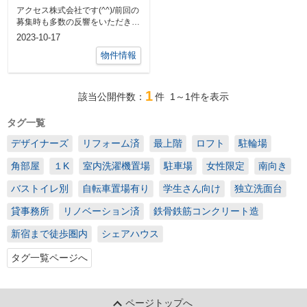
アクセス株式会社です(^^)/前回の
募集時も多数の反響をいただきま
した建築家の方が「日本の光」に
2023-10-17
着目...
物件情報
1
該当公開件数：
件
1～1
件を表示
タグ一覧
デザイナーズ
リフォーム済
最上階
ロフト
駐輪場
角部屋
１K
室内洗濯機置場
駐車場
女性限定
南向き
バストイレ別
自転車置場有り
学生さん向け
独立洗面台
貸事務所
リノベーション済
鉄骨鉄筋コンクリート造
新宿まで徒歩圏内
シェアハウス
タグ一覧ページへ
ページトップへ