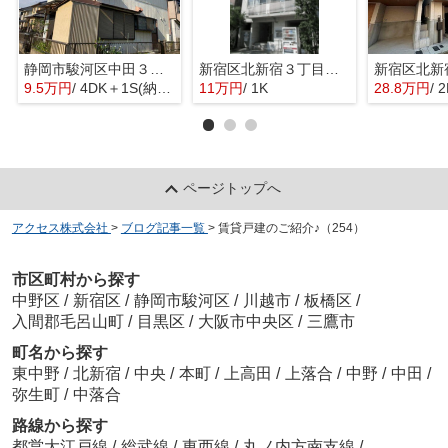
静岡市駿河区中田３丁目の一戸建て
新宿区北新宿３丁目のマンション
9.5万円
/ 4DK＋1S(納戸)
11万円
/ 1K
28.8万円
/ 
ページトップへ
アクセス株式会社
>
ブログ記事一覧
>
賃貸戸建のご紹介♪（254）
市区町村から探す
中野区
/
新宿区
/
静岡市駿河区
/
川越市
/
板橋区
/
入間郡毛呂山町
/
目黒区
/
大阪市中央区
/
三鷹市
町名から探す
東中野
/
北新宿
/
中央
/
本町
/
上高田
/
上落合
/
中野
/
中田
/
弥生町
/
中落合
路線から探す
都営大江戸線
/
総武線
/
東西線
/
丸ノ内方南支線
/