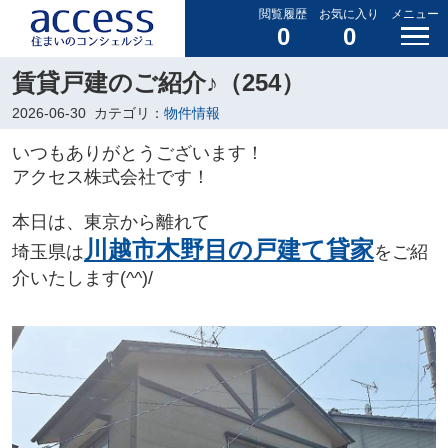
閲覧履歴
お気に入り
メニュー
0
0
賃貸戸建のご紹介♪（254）
2026-06-30
カテゴリ：
物件情報
いつもありがとうございます！
アクセス株式会社です！
本日は、東京から離れて
川越市木野目の
戸建て貸家
埼玉県は
をご紹
介いたします(^^)/