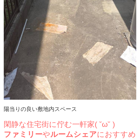
陽当りの良い敷地内スペース
閑静な住宅街に佇む一軒家( ˘ω˘ )
ファミリー
や
ルームシェア
におすすめ