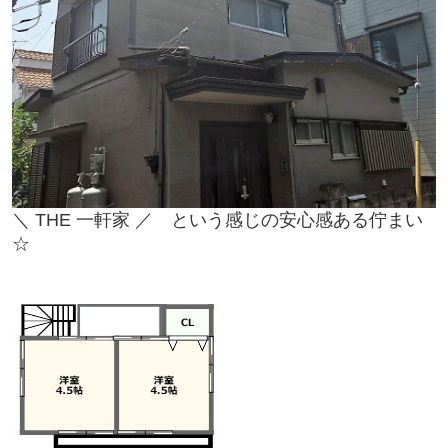
＼
THE 一軒家
／ という感じの安心感ある佇まい
☆