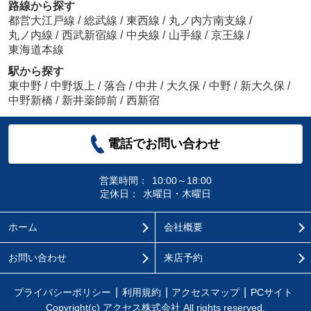
路線から探す
都営大江戸線
/
総武線
/
東西線
/
丸ノ内方南支線
/
丸ノ内線
/
西武新宿線
/
中央線
/
山手線
/
京王線
/
東海道本線
駅から探す
東中野
/
中野坂上
/
落合
/
中井
/
大久保
/
中野
/
新大久保
/
中野新橋
/
新井薬師前
/
西新宿
電話でお問い合わせ
営業時間：
10:00～18:00
定休日：
水曜日・木曜日
ホーム
会社概要
お問い合わせ
来店予約
プライバシーポリシー
利用規約
アクセスマップ
PCサイト
Copyright(c) アクセス株式会社 All rights reserved.