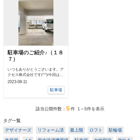
駐車場のご紹介♪（１８
７）
いつもありがとうございます。ア
クセス株式会社です(^^)/今回は東
中野周辺の駐車場をご紹介させて
2023-08-11
いた...
駐車場
5
該当公開件数：
件
1～5
件を表示
タグ一覧
デザイナーズ
リフォーム済
最上階
ロフト
駐輪場