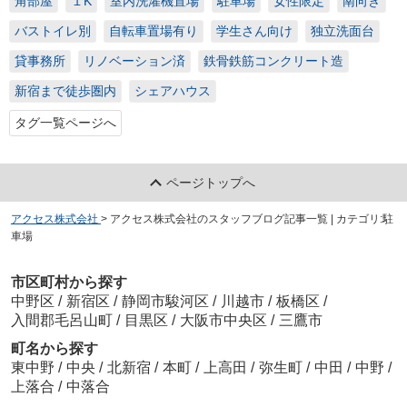
角部屋
１K
室内洗濯機置場
駐車場
女性限定
南向き
バストイレ別
自転車置場有り
学生さん向け
独立洗面台
貸事務所
リノベーション済
鉄骨鉄筋コンクリート造
新宿まで徒歩圏内
シェアハウス
タグ一覧ページへ
ページトップへ
アクセス株式会社
>
アクセス株式会社のスタッフブログ記事一覧 | カテゴリ:駐
車場
市区町村から探す
中野区
/
新宿区
/
静岡市駿河区
/
川越市
/
板橋区
/
入間郡毛呂山町
/
目黒区
/
大阪市中央区
/
三鷹市
町名から探す
東中野
/
中央
/
北新宿
/
本町
/
上高田
/
弥生町
/
中田
/
中野
/
上落合
/
中落合