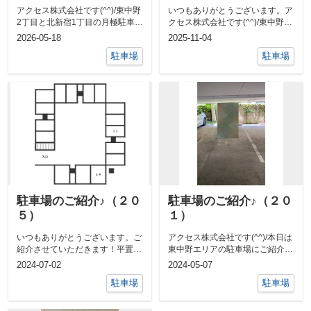
紹介（251）
アクセス株式会社です(^^)/東中野
いつもありがとうございます。ア
2丁目と北新宿1丁目の月極駐車場
クセス株式会社です(^^)/東中野駅
のご紹介です♪東中野駅周辺でを
周辺で駐車場をお探しの方こちら
2026-05-18
2025-11-04
お...
の駐...
駐車場
駐車場
駐車場のご紹介♪（２０
駐車場のご紹介♪（２０
５）
１）
いつもありがとうございます。ご
アクセス株式会社です(^^)/本日は
紹介させていただきます！平置地
東中野エリアの駐車場にご紹介さ
下駐車場です！現在、11番と14
せていただきます！ニーズの高い
2024-07-02
2024-05-07
番の2区...
（※...
駐車場
駐車場