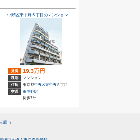
中野区東中野５丁目のマンション
19.3万円
賃料
種別
マンション
住所
東京都
中野区
東中野
５丁目
交通
東中野駅
徒歩7分
三鷹市
東海道本線
/
東海道新幹線