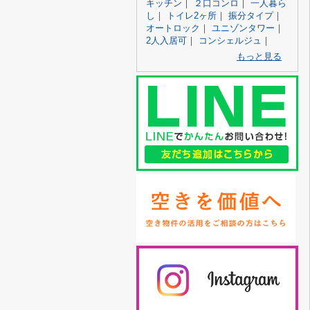
キッチン
｜
２口コンロ
｜
一人暮ら
し
｜
トイレ2ヶ所
｜
振分タイプ
｜
オートロック
｜
ユニゾンタワー
｜
2人入居可
｜
コンシェルジュ
｜
もっと見る