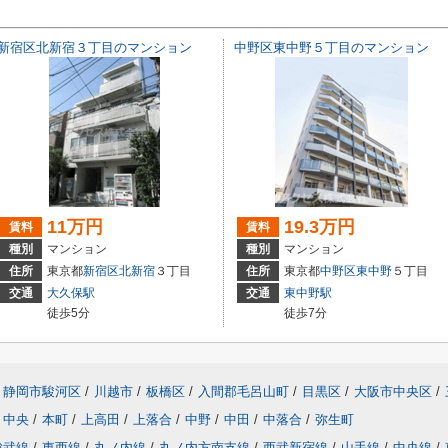
新宿区北新宿３丁目のマンション
中野区東中野５丁目のマンション
11万円
19.3万円
賃料
賃料
種別
マンション
種別
マンション
住所
東京都
新宿区
北新宿
３丁目
住所
東京都
中野区
東中野
５丁目
交通
大久保駅
交通
東中野駅
徒歩5分
徒歩7分
静岡市駿河区
/
川越市
/
板橋区
/
入間郡毛呂山町
/
目黒区
/
大阪市中央区
/
中央
/
本町
/
上高田
/
上落合
/
中野
/
中田
/
中落合
/
弥生町
総武線
/
東西線
/
丸ノ内線
/
丸ノ内方南支線
/
西武新宿線
/
山手線
/
中央線
/