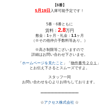
【6番】
5月19日
入庫可能予定です！
5番・6番ともに
2.8
賃料：
万円
敷金：
1
ヶ月・礼金：
1.1
ヶ月
（※その他仲介手数料等あり。）
※高さ制限等ございますので
詳細はお問い合わせ下さいませ。
「
ホームページを見たこと
」「
物件番号２０１
」
とお伝え下さるとスムーズですよ。
スタッフ一同
お問い合わせを心よりお待ちしております。
***************************
☆
アクセス株式会社
☆