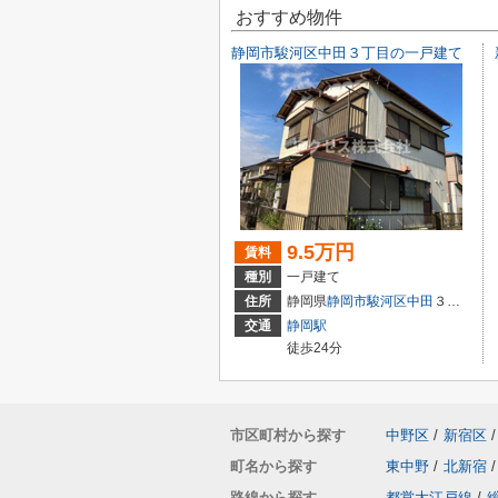
おすすめ物件
静岡市駿河区中田３丁目の一戸建て
9.5万円
賃料
種別
一戸建て
住所
静岡県
静岡市駿河区
中田
３丁目
交通
静岡駅
徒歩24分
市区町村から探す
中野区
/
新宿区
/
町名から探す
東中野
/
北新宿
/
路線から探す
都営大江戸線
/