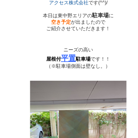
アクセス株式会社
です(^^)/
駐車場
本日は東中野エリアの
に
空き予定
が出ましたので
ご紹介させていただきます！
ニーズの高い
平置
屋根付
駐車場
です！！
（※駐車場側面は壁なし。）