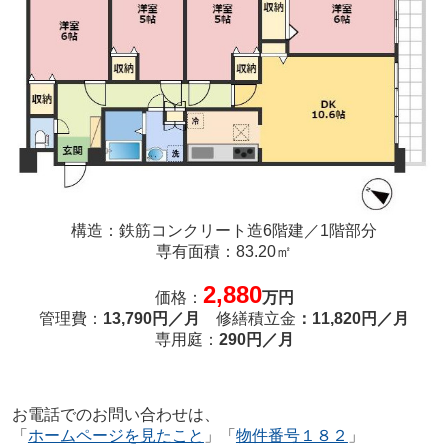
構造：鉄筋コンクリート造6階建／1階部分
専有面積：83.20㎡
2,880
価格：
万円
管理費：
13,790円／月
修繕積立金
：11,820円／月
専用庭：
290円／月
お電話でのお問い合わせは、
「
ホームページを見たこと
」「
物件番号１８２
」