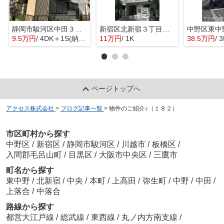
静岡市駿河区中田３丁目の一戸建て
新宿区北新宿３丁目のマンション
9.5万円
/ 4DK＋1S(納戸)
11万円
/ 1K
38.5万円
/ 
ページトップへ
アクセス株式会社
>
ブログ記事一覧
>
物件のご紹介♪（１８２）
市区町村から探す
中野区
/
新宿区
/
静岡市駿河区
/
川越市
/
板橋区
/
入間郡毛呂山町
/
目黒区
/
大阪市中央区
/
三鷹市
町名から探す
東中野
/
北新宿
/
中央
/
本町
/
上高田
/
弥生町
/
中野
/
中田
/
上落合
/
中落合
路線から探す
都営大江戸線
/
総武線
/
東西線
/
丸ノ内方南支線
/