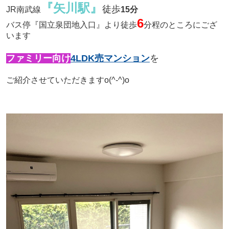
『矢川駅』
徒歩
JR南武線
15分
6
バス停『国立泉団地入口』より徒歩
分程のところにござ
います
ファミリー向け
4LDK売マンション
を
ご紹介させていただきます
o(^-^)o