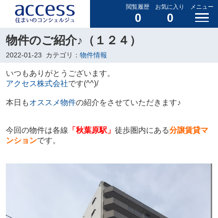
閲覧履歴
お気に入り
メニュー
0
0
物件のご紹介♪（１２４）
2022-01-23
カテゴリ：
物件情報
いつもありがとうございます。
アクセス株式会社
です(^^)/
本日も
オススメ物件
の紹介をさせていただきます♪
今回の物件は各線
「
秋葉原駅」
徒歩圏内にある
分譲賃貸マ
ンション
です。