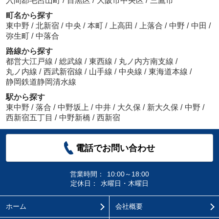
入間郡毛呂山町
/
目黒区
/
大阪市中央区
/
三鷹市
町名から探す
東中野
/
北新宿
/
中央
/
本町
/
上高田
/
上落合
/
中野
/
中田
/
弥生町
/
中落合
路線から探す
都営大江戸線
/
総武線
/
東西線
/
丸ノ内方南支線
/
丸ノ内線
/
西武新宿線
/
山手線
/
中央線
/
東海道本線
/
静岡鉄道静岡清水線
駅から探す
東中野
/
落合
/
中野坂上
/
中井
/
大久保
/
新大久保
/
中野
/
西新宿五丁目
/
中野新橋
/
西新宿
電話でお問い合わせ
営業時間：
10:00～18:00
定休日：
水曜日・木曜日
ホーム
会社概要