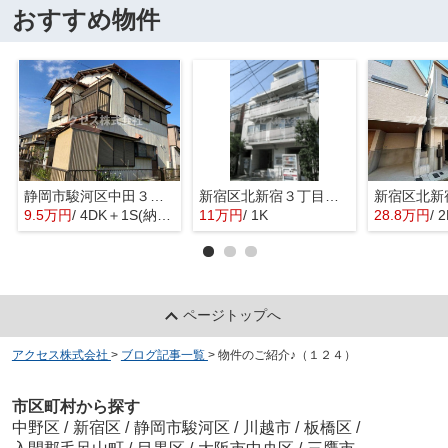
おすすめ物件
静岡市駿河区中田３丁目の一戸建て
新宿区北新宿３丁目のマンション
9.5万円
/ 4DK＋1S(納戸)
11万円
/ 1K
28.8万円
/ 
ページトップへ
アクセス株式会社
>
ブログ記事一覧
>
物件のご紹介♪（１２４）
市区町村から探す
中野区
/
新宿区
/
静岡市駿河区
/
川越市
/
板橋区
/