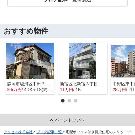
おすすめ物件
静岡市駿河区中田３丁目の一戸建て
新宿区北新宿３丁目のマンション
9.5万円
/ 4DK＋1S(納戸)
11万円
/ 1K
28万円
/ 2L
ページトップへ
アクセス株式会社
>
ブログ記事一覧
>
宅配ボックス付き賃貸住宅のメリットデ