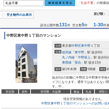
「礼金不要」
の検索
並び順：
空き物件のみ表示
131
5
1-30
該当公開件数
件 空き数
件
件
中野区東中野１丁目のマンション
東京都
中野区
東中野
１丁目
住所
交通
総武線
「
東中野
」駅 徒歩8分
丸ノ内線
「
中野坂上
」駅 徒歩6分
東西線
「
落合
」駅 徒歩13分
築1年未満
5階建
築年
階数
構造
徒歩5分の距離に中野区立中野東中学校
イプになります。通常ではありえない間
す。中...
所在階
賃料
管理費・共益費
敷金
礼金
間取り
現在空室情報がありません。
中野区東中野１丁目のマンションへのお問い合