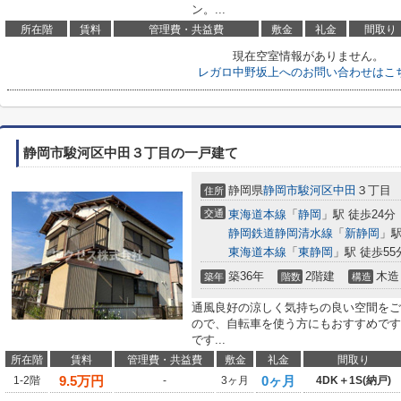
ン。...
所在階
賃料
管理費・共益費
敷金
礼金
間取り
現在空室情報がありません。
レガロ中野坂上へのお問い合わせはこ
静岡市駿河区中田３丁目の一戸建て
静岡県
静岡市駿河区
中田
３丁目
住所
交通
東海道本線
「
静岡
」駅 徒歩24分
静岡鉄道静岡清水線
「
新静岡
」駅
東海道本線
「
東静岡
」駅 徒歩55
築36年
2階建
木造
築年
階数
構造
通風良好の涼しく気持ちの良い空間をご
ので、自転車を使う方にもおすすめです
です...
所在階
賃料
管理費・共益費
敷金
礼金
間取り
9.5
万円
0ヶ月
1-2階
-
3ヶ月
4DK＋1S(納戸)