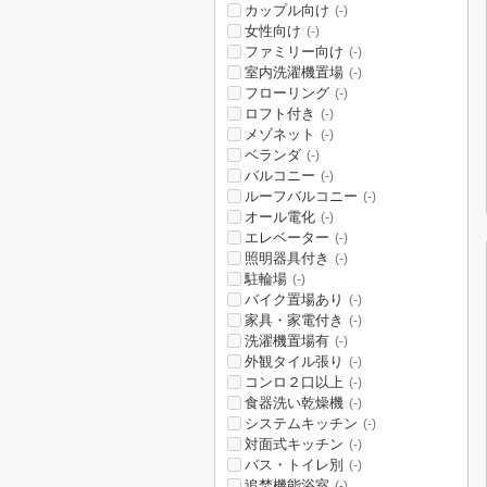
カップル向け
(-)
女性向け
(-)
ファミリー向け
(-)
室内洗濯機置場
(-)
フローリング
(-)
ロフト付き
(-)
メゾネット
(-)
ベランダ
(-)
バルコニー
(-)
ルーフバルコニー
(-)
オール電化
(-)
エレベーター
(-)
照明器具付き
(-)
駐輪場
(-)
バイク置場あり
(-)
家具・家電付き
(-)
洗濯機置場有
(-)
外観タイル張り
(-)
コンロ２口以上
(-)
食器洗い乾燥機
(-)
システムキッチン
(-)
対面式キッチン
(-)
バス・トイレ別
(-)
追焚機能浴室
(-)