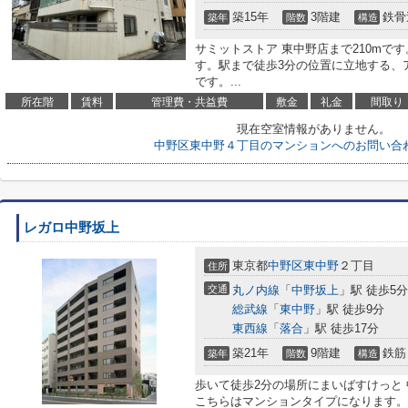
築15年
3階建
鉄骨
築年
階数
構造
サミットストア 東中野店まで210mで
す。駅まで徒歩3分の位置に立地する、
です。...
所在階
賃料
管理費・共益費
敷金
礼金
間取り
現在空室情報がありません。
中野区東中野４丁目のマンションへのお問い合
レガロ中野坂上
東京都
中野区
東中野
２丁目
住所
交通
丸ノ内線
「
中野坂上
」駅 徒歩5分
総武線
「
東中野
」駅 徒歩9分
東西線
「
落合
」駅 徒歩17分
築21年
9階建
鉄筋
築年
階数
構造
歩いて徒歩2分の場所にまいばすけっと
こちらはマンションタイプになります。