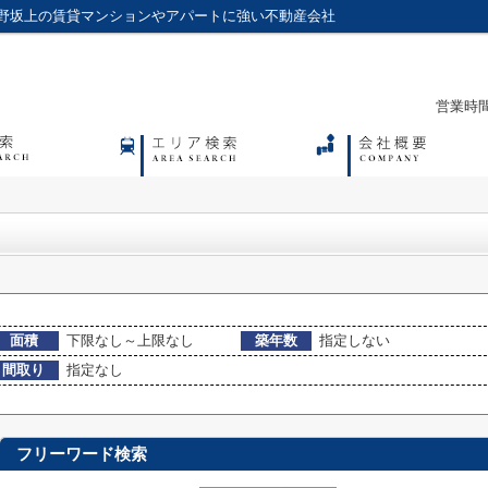
野坂上の賃貸マンションやアパートに強い不動産会社
営業時間：
面積
下限なし～上限なし
築年数
指定しない
間取り
指定なし
フリーワード検索