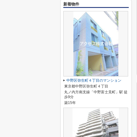
新着物件
中野区弥生町４丁目のマンション
東京都中野区弥生町４丁目
丸ノ内方南支線「中野富士見町」駅 徒
歩9分
築15年