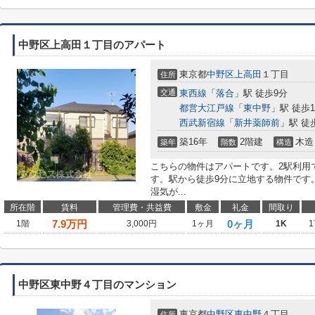
中野区上高田１丁目のアパート
東京都
中野区
上高田
１丁目
住所
交通
東西線
「
落合
」駅 徒歩9分
都営大江戸線
「
東中野
」駅 徒歩1
西武新宿線
「
新井薬師前
」駅 徒
築16年
2階建
木造
築年
階数
構造
こちらの物件はアパートです。2駅利用
す。駅から徒歩9分に立地する物件です
湿気が...
所在階
賃料
管理費・共益費
敷金
礼金
間取り
7.9
万円
0ヶ月
1階
3,000円
1ヶ月
1K
1
中野区東中野４丁目のマンション
東京都
中野区
東中野
４丁目
住所