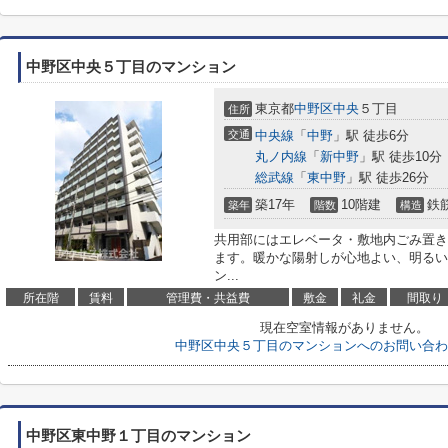
中野区中央５丁目のマンション
東京都
中野区
中央
５丁目
住所
交通
中央線
「
中野
」駅 徒歩6分
丸ノ内線
「
新中野
」駅 徒歩10分
総武線
「
東中野
」駅 徒歩26分
築17年
10階建
鉄
築年
階数
構造
共用部にはエレベータ・敷地内ごみ置き
ます。暖かな陽射しが心地よい、明るい
ン...
所在階
賃料
管理費・共益費
敷金
礼金
間取り
現在空室情報がありません。
中野区中央５丁目のマンションへのお問い合わ
中野区東中野１丁目のマンション