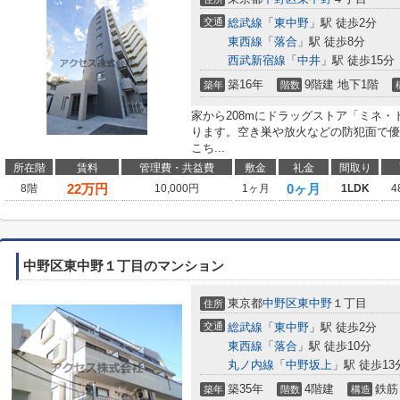
交通
総武線
「
東中野
」駅 徒歩2分
東西線
「
落合
」駅 徒歩8分
西武新宿線
「
中井
」駅 徒歩15分
築16年
9階建 地下1階
築年
階数
家から208mにドラッグストア「ミネ・
ります。空き巣や放火などの防犯面で優
こち...
所在階
賃料
管理費・共益費
敷金
礼金
間取り
22
万円
0ヶ月
8階
10,000円
1ヶ月
1LDK
4
中野区東中野１丁目のマンション
東京都
中野区
東中野
１丁目
住所
交通
総武線
「
東中野
」駅 徒歩2分
東西線
「
落合
」駅 徒歩10分
丸ノ内線
「
中野坂上
」駅 徒歩13
築35年
4階建
鉄筋
築年
階数
構造