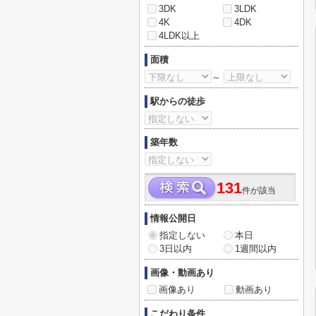
3DK
3LDK
4K
4DK
4LDK以上
面積
～
駅からの徒歩
築年数
131
件が該当
情報公開日
指定しない
本日
3日以内
1週間以内
画像・動画あり
画像あり
動画あり
こだわり条件