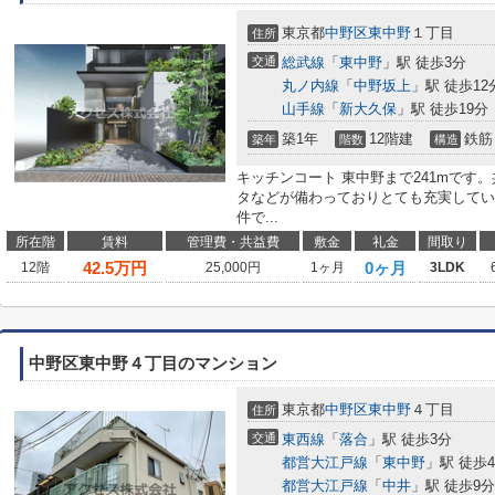
東京都
中野区
東中野
１丁目
住所
交通
総武線
「
東中野
」駅 徒歩3分
丸ノ内線
「
中野坂上
」駅 徒歩12
山手線
「
新大久保
」駅 徒歩19分
築1年
12階建
鉄筋
築年
階数
構造
キッチンコート 東中野まで241mです
タなどが備わっておりとても充実してい
件で...
所在階
賃料
管理費・共益費
敷金
礼金
間取り
42.5
万円
0ヶ月
12階
25,000円
1ヶ月
3LDK
中野区東中野４丁目のマンション
東京都
中野区
東中野
４丁目
住所
交通
東西線
「
落合
」駅 徒歩3分
都営大江戸線
「
東中野
」駅 徒歩
都営大江戸線
「
中井
」駅 徒歩9分