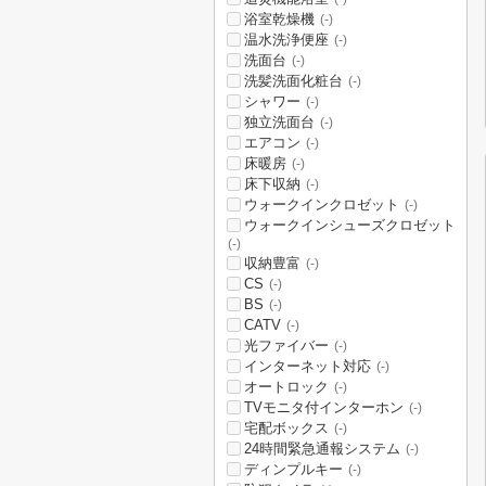
浴室乾燥機
(-)
温水洗浄便座
(-)
洗面台
(-)
洗髪洗面化粧台
(-)
シャワー
(-)
独立洗面台
(-)
エアコン
(-)
床暖房
(-)
床下収納
(-)
ウォークインクロゼット
(-)
ウォークインシューズクロゼット
(-)
収納豊富
(-)
CS
(-)
BS
(-)
CATV
(-)
光ファイバー
(-)
インターネット対応
(-)
オートロック
(-)
TVモニタ付インターホン
(-)
宅配ボックス
(-)
24時間緊急通報システム
(-)
ディンプルキー
(-)