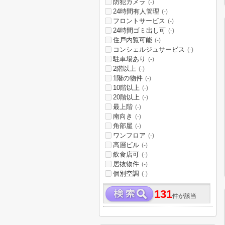
防犯カメラ
(-)
24時間有人管理
(-)
フロントサービス
(-)
24時間ゴミ出し可
(-)
住戸内覧可能
(-)
コンシェルジュサービス
(-)
駐車場あり
(-)
2階以上
(-)
1階の物件
(-)
10階以上
(-)
20階以上
(-)
最上階
(-)
南向き
(-)
角部屋
(-)
ワンフロア
(-)
高層ビル
(-)
飲食店可
(-)
居抜物件
(-)
個別空調
(-)
131
件が該当