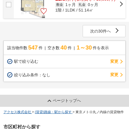
1ヶ月
0ヶ月
敷金
礼金
1階 / 1LDK / 51.14㎡
次の30件へ
547
40
1～30
該当物件数
件
空き数
件
件を表示
駅で絞り込む
変更
変更
絞り込み条件：
なし
ページトップへ
アクセス株式会社
>
(賃貸)路線・駅から探す
>
東京メトロ丸ノ内線の賃貸物件
市区町村から探す