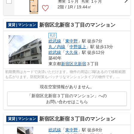
1ヶ月
1ヶ月
敷金
礼金
2階 / 1R / 19.44㎡
新宿区北新宿３丁目のマンション
賃貸 | マンション
礼0
総武線
「
東中野
」駅 徒歩7分
丸ノ内線
「
中野坂上
」駅 徒歩13分
総武線
「
大久保
」駅 徒歩12分
築40年
東京都
新宿区
北新宿
３丁目
初期費用はカードで決済いただけます。物件の周辺に3駅あるので移動範囲
も広がります。防犯対策もバッチリなマンションタイプの物件です。
info@access-japan.tokyoまでお問い合わせく...
現在空室情報がありません。
「新宿区北新宿３丁目のマンション」への
お問い合わせはこちら
新宿区北新宿３丁目のマンション
賃貸 | マンション
総武線
「
東中野
」駅 徒歩8分