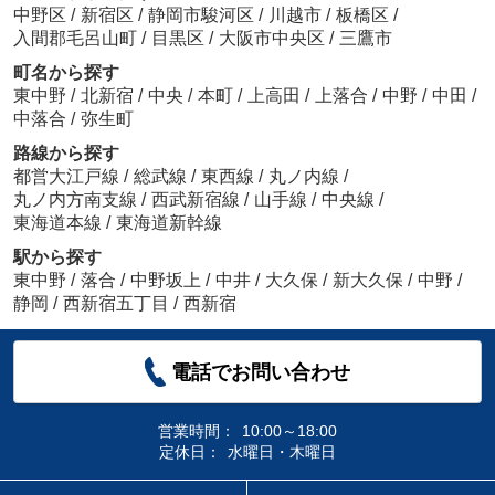
中野区
/
新宿区
/
静岡市駿河区
/
川越市
/
板橋区
/
入間郡毛呂山町
/
目黒区
/
大阪市中央区
/
三鷹市
町名から探す
東中野
/
北新宿
/
中央
/
本町
/
上高田
/
上落合
/
中野
/
中田
/
中落合
/
弥生町
路線から探す
都営大江戸線
/
総武線
/
東西線
/
丸ノ内線
/
丸ノ内方南支線
/
西武新宿線
/
山手線
/
中央線
/
東海道本線
/
東海道新幹線
駅から探す
東中野
/
落合
/
中野坂上
/
中井
/
大久保
/
新大久保
/
中野
/
静岡
/
西新宿五丁目
/
西新宿
電話でお問い合わせ
営業時間：
10:00～18:00
定休日：
水曜日・木曜日