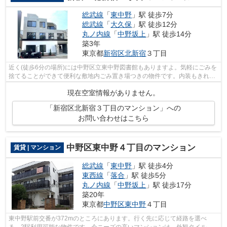
総武線
「
東中野
」駅 徒歩7分
総武線
「
大久保
」駅 徒歩12分
丸ノ内線
「
中野坂上
」駅 徒歩14分
築3年
東京都
新宿区
北新宿
３丁目
近く(徒歩6分の場所)には中野区立東中野図書館もありますよ。気軽にごみを
捨てることができて便利な敷地内ごみ置き場つきの物件です。内装もきれい
な一押しの築浅物件です。きれい好き...
現在空室情報がありません。
「新宿区北新宿３丁目のマンション」への
お問い合わせはこちら
中野区東中野４丁目のマンション
賃貸 | マンション
総武線
「
東中野
」駅 徒歩4分
東西線
「
落合
」駅 徒歩5分
丸ノ内線
「
中野坂上
」駅 徒歩17分
築20年
東京都
中野区
東中野
４丁目
東中野駅前交番が372mのところにあります。行く先に応じて経路を選べ
る、2駅利用可能な物件です。今ニーズの高いマンションは、外観タイル張