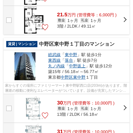
21.5
万
円
(管理費等：6,000円 )
1ヶ月
1ヶ月
敷金
礼金
3階 / 2LDK / 49.11㎡
中野区東中野１丁目のマンション
賃貸 | マンション
総武線
「
東中野
」駅 徒歩1分
東西線
「
落合
」駅 徒歩7分
丸ノ内線
「
中野坂上
」駅 徒歩12分
築15年 / 56.18㎡～56.77㎡
東京都
中野区
東中野
１丁目
家からすぐの場所にファミリーマート東中野駅西口店(203m)があります。階
層差の移動に便利なエレベーターがついています。設備が充実したマンショ
ンタイプの物件。徒歩1分に駅があるの...
30
万
円
(管理費等：10,000円 )
1ヶ月
1ヶ月
敷金
礼金
13階 / 2LDK / 56.18㎡
31
万
円
(管理費等：10,000円 )