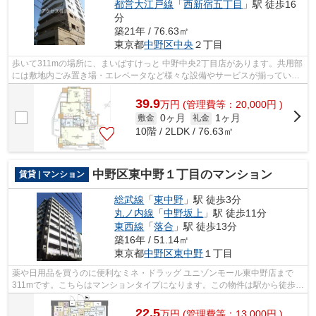
都営大江戸線
「
西新宿五丁目
」駅 徒歩16
分
築21年 / 76.63㎡
東京都
中野区
中央
２丁目
歩いて311mの場所に、まいばすけっと 中野中央2丁目店があります。共用部
には敷地内ごみ置き場・エレベータなど様々な設備やサービスが揃っている
ので便利です。こちらの物件はマンシ...
39.9
万
円
(管理費等：20,000円 )
0ヶ月
1ヶ月
敷金
礼金
10階 / 2LDK / 76.63㎡
中野区東中野１丁目のマンション
賃貸 | マンション
総武線
「
東中野
」駅 徒歩3分
丸ノ内線
「
中野坂上
」駅 徒歩11分
東西線
「
落合
」駅 徒歩13分
築16年 / 51.14㎡
東京都
中野区
東中野
１丁目
薬や日用品を買うのに便利なミネ・ドラッグ ユニゾンモール東中野店まで
311mです。こちらはマンションタイプになります。この物件は駅から徒歩3
分の物件です。晴れの日は気持ち良い陽...
22.5
万
円
(管理費等：13,000円 )