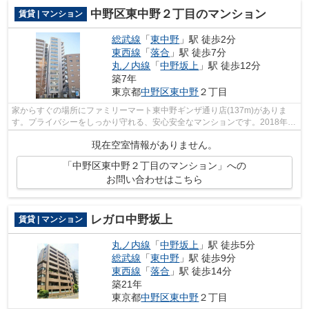
中野区東中野２丁目のマンション
賃貸 | マンション
総武線
「
東中野
」駅 徒歩2分
東西線
「
落合
」駅 徒歩7分
丸ノ内線
「
中野坂上
」駅 徒歩12分
築7年
東京都
中野区
東中野
２丁目
家からすぐの場所にファミリーマート東中野ギンザ通り店(137m)がありま
す。プライバシーをしっかり守れる、安心安全なマンションです。2018年築
の物件となっており、きれいな室内が魅...
現在空室情報がありません。
「中野区東中野２丁目のマンション」への
お問い合わせはこちら
レガロ中野坂上
賃貸 | マンション
丸ノ内線
「
中野坂上
」駅 徒歩5分
総武線
「
東中野
」駅 徒歩9分
東西線
「
落合
」駅 徒歩14分
築21年
東京都
中野区
東中野
２丁目