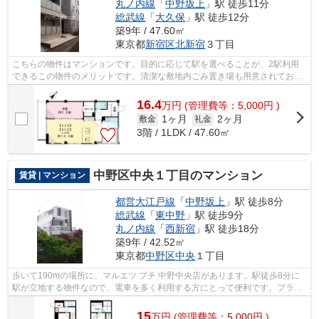
丸ノ内線
「
中野坂上
」駅 徒歩11分
総武線
「
大久保
」駅 徒歩12分
築9年 / 47.60㎡
東京都
新宿区
北新宿
３丁目
こちらの物件はマンションです。目的に応じて駅を選べることが、2駅利用
できるこの物件のメリットです。清潔な敷地内ごみ置き場も用意されており
ます。常に新鮮な空気を取り入れられる...
16.4
万
円
(管理費等：5,000円 )
1ヶ月
2ヶ月
敷金
礼金
3階 / 1LDK / 47.60㎡
中野区中央１丁目のマンション
賃貸 | マンション
都営大江戸線
「
中野坂上
」駅 徒歩8分
総武線
「
東中野
」駅 徒歩9分
丸ノ内線
「
西新宿
」駅 徒歩18分
築9年 / 42.52㎡
東京都
中野区
中央
１丁目
歩いて190mの場所に、マルエツ プチ 中野中央店があります。駅徒歩8分に
駅が立地する物件なので、電車を多く利用する方にとって便利です。プライ
バシーをしっかり守れる、安心安全なマ...
15
万
円
(管理費等：5,000円 )