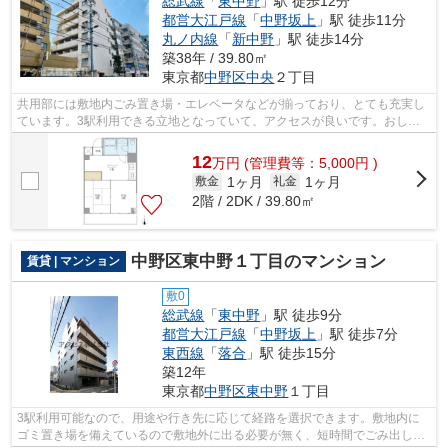
総武線
「
東中野
」駅 徒歩12分
都営大江戸線
「
中野坂上
」駅 徒歩11分
丸ノ内線
「
新中野
」駅 徒歩14分
築38年 / 39.80㎡
東京都
中野区
中央
２丁目
共用部には敷地内ごみ置き場・エレベータなどが揃っており、とても充実し
ています。3駅利用できる立地となっていて、アクセスが良いです。おしゃ
れなあなたにピッタリな外観タイル張り...
12
万
円
(管理費等：5,000円 )
1ヶ月
1ヶ月
敷金
礼金
2階 / 2DK / 39.80㎡
中野区東中野１丁目のマンション
賃貸 | マンション
敷0
総武線
「
東中野
」駅 徒歩9分
都営大江戸線
「
中野坂上
」駅 徒歩7分
東西線
「
落合
」駅 徒歩15分
築12年
東京都
中野区
東中野
１丁目
3駅利用可能なので、用途や行き先に応じて経路を選択できます。敷地内に
ゴミ置き場を備えているので敷地外に出る必要が無く、短時間でごみ出しを