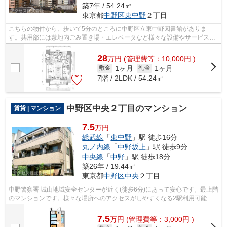
築7年 / 54.24㎡
東京都
中野区
東中野
２丁目
こちらの物件から、歩いて5分のところに中野区立東中野図書館がありま
す。共用部には敷地内ごみ置き場・エレベータなど様々な設備やサービスが
揃っているので便利です。眺めの良いマン...
28
万
円
(管理費等：10,000円 )
1ヶ月
1ヶ月
敷金
礼金
7階 / 2LDK / 54.24㎡
中野区中央２丁目のマンション
賃貸 | マンション
7.5
万円
総武線
「
東中野
」駅 徒歩16分
丸ノ内線
「
中野坂上
」駅 徒歩9分
中央線
「
中野
」駅 徒歩18分
築26年 / 19.44㎡
東京都
中野区
中央
２丁目
中野警察署 城山地域安全センターが近く(徒歩6分)にあって安心です。最上階
のマンションです。様々な場所へのアクセスがしやすくなる2駅利用可能な
物件です。当社スタッフが地域の賃貸...
7.5
万
円
(管理費等：3,000円 )