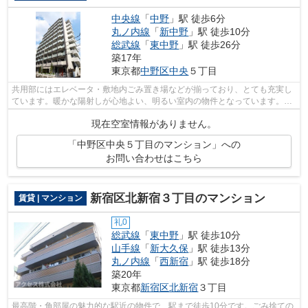
中央線
「
中野
」駅 徒歩6分
丸ノ内線
「
新中野
」駅 徒歩10分
総武線
「
東中野
」駅 徒歩26分
築17年
東京都
中野区
中央
５丁目
共用部にはエレベータ・敷地内ごみ置き場などが揃っており、とても充実し
ています。暖かな陽射しが心地よい、明るい室内の物件となっています。こ
ちらはマンションタイプになります。...
現在空室情報がありません。
「中野区中央５丁目のマンション」への
お問い合わせはこちら
新宿区北新宿３丁目のマンション
賃貸 | マンション
礼0
総武線
「
東中野
」駅 徒歩10分
山手線
「
新大久保
」駅 徒歩13分
丸ノ内線
「
西新宿
」駅 徒歩18分
築20年
東京都
新宿区
北新宿
３丁目
最高階・角部屋の魅力的な駅近の物件で、駅まで徒歩10分です。ごみ捨ての