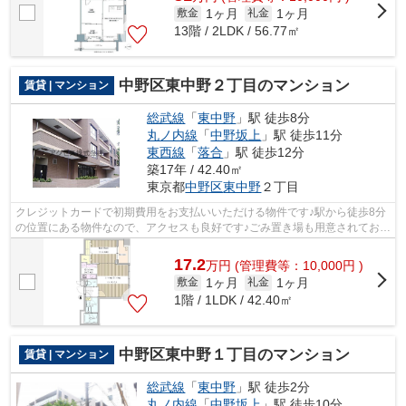
1ヶ月
1ヶ月
敷金
礼金
13階 / 2LDK / 56.77㎡
中野区東中野２丁目のマンション
賃貸 | マンション
総武線
「
東中野
」駅 徒歩8分
丸ノ内線
「
中野坂上
」駅 徒歩11分
東西線
「
落合
」駅 徒歩12分
築17年 / 42.40㎡
東京都
中野区
東中野
２丁目
クレジットカードで初期費用をお支払いいただける物件です♪駅から徒歩8分
の位置にある物件なので、アクセスも良好です♪ごみ置き場も用意されてお
り、通勤前などにごみ捨て可能です♪当...
17.2
万
円
(管理費等：10,000円 )
1ヶ月
1ヶ月
敷金
礼金
1階 / 1LDK / 42.40㎡
中野区東中野１丁目のマンション
賃貸 | マンション
総武線
「
東中野
」駅 徒歩2分
丸ノ内線
「
中野坂上
」駅 徒歩10分