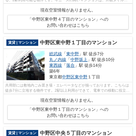
りのマンションです。総武線東中野をよく利...
現在空室情報がありません。
「中野区東中野４丁目のマンション」への
お問い合わせはこちら
中野区東中野１丁目のマンション
賃貸 | マンション
総武線
「
東中野
」駅 徒歩7分
丸ノ内線
「
中野坂上
」駅 徒歩10分
東西線
「
落合
」駅 徒歩14分
築6年
東京都
中野区
東中野
１丁目
共用部には敷地内ごみ置き場・エレベータなどが揃っております。こちらは
徒歩7分に立地する物件です。2駅以上利用ができて、電車での移動に役立つ
物件です。築4年の築浅物件。防犯対策...
現在空室情報がありません。
「中野区東中野１丁目のマンション」への
お問い合わせはこちら
中野区中央５丁目のマンション
賃貸 | マンション