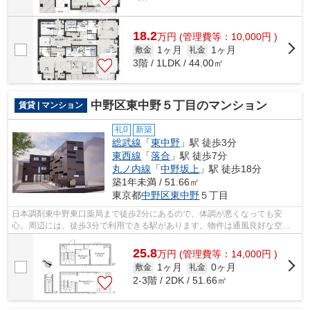
18.2
万
円
(管理費等：10,000円 )
1ヶ月
1ヶ月
敷金
礼金
3階 / 1LDK / 44.00㎡
中野区東中野５丁目のマンション
賃貸 | マンション
礼0
新築
総武線
「
東中野
」駅 徒歩3分
東西線
「
落合
」駅 徒歩7分
丸ノ内線
「
中野坂上
」駅 徒歩18分
築1年未満 / 51.66㎡
東京都
中野区
東中野
５丁目
日本調剤東中野東口薬局まで徒歩2分にあるので、体調が悪くなっても安
心。周辺には、徒歩3分で利用できる駅があります。物件は通風良好な空間
です。アクセスには中野区エリアの賃貸情...
25.8
万
円
(管理費等：14,000円 )
1ヶ月
0ヶ月
敷金
礼金
2-3階 / 2DK / 51.66㎡