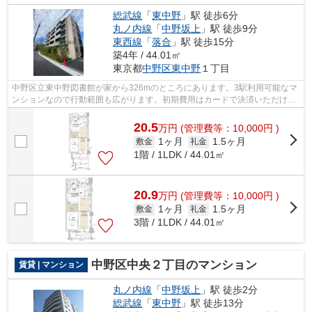
総武線
「
東中野
」駅 徒歩6分
丸ノ内線
「
中野坂上
」駅 徒歩9分
東西線
「
落合
」駅 徒歩15分
築4年 / 44.01㎡
東京都
中野区
東中野
１丁目
中野区立東中野図書館が家から326mのところにあります。3駅利用可能なマ
ンションなので行動範囲も広がります。初期費用はカードで決済いただけま
す。朝に慌てることなく行動するために...
20.5
万
円
(管理費等：10,000円 )
1ヶ月
1.5ヶ月
敷金
礼金
1階 / 1LDK / 44.01㎡
20.9
万
円
(管理費等：10,000円 )
1ヶ月
1.5ヶ月
敷金
礼金
3階 / 1LDK / 44.01㎡
中野区中央２丁目のマンション
賃貸 | マンション
丸ノ内線
「
中野坂上
」駅 徒歩2分
総武線
「
東中野
」駅 徒歩13分