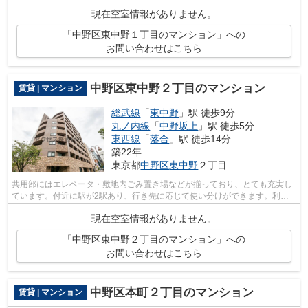
終えられます。クレジットカードで初期...
現在空室情報がありません。
「中野区東中野１丁目のマンション」への
お問い合わせはこちら
中野区東中野２丁目のマンション
賃貸 | マンション
総武線
「
東中野
」駅 徒歩9分
丸ノ内線
「
中野坂上
」駅 徒歩5分
東西線
「
落合
」駅 徒歩14分
築22年
東京都
中野区
東中野
２丁目
共用部にはエレベータ・敷地内ごみ置き場などが揃っており、とても充実し
ています。付近に駅が2駅あり、行き先に応じて使い分けができます。利便
性の高い徒歩9分の物件です。こちらの...
現在空室情報がありません。
「中野区東中野２丁目のマンション」への
お問い合わせはこちら
中野区本町２丁目のマンション
賃貸 | マンション