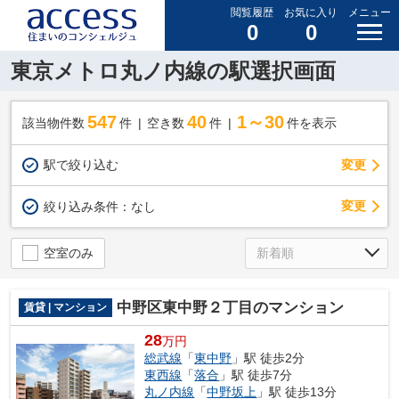
閲覧履歴
お気に入り
メニュー
0
0
東京メトロ丸ノ内線の駅選択画面
547
40
1～30
該当物件数
件
空き数
件
件を表示
駅で絞り込む
変更
変更
絞り込み条件：
なし
空室のみ
中野区東中野２丁目のマンション
賃貸 | マンション
28
万円
総武線
「
東中野
」駅 徒歩2分
東西線
「
落合
」駅 徒歩7分
丸ノ内線
「
中野坂上
」駅 徒歩13分