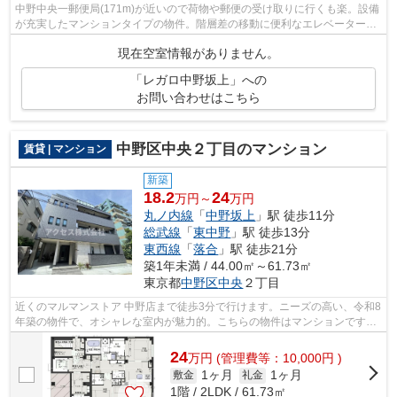
中野中央一郵便局(171m)が近いので荷物や郵便の受け取りに行くも楽。設備
が充実したマンションタイプの物件。階層差の移動に便利なエレベーターが
ついています。こちらの物件は周辺に...
現在空室情報がありません。
「レガロ中野坂上」への
お問い合わせはこちら
中野区中央２丁目のマンション
賃貸 | マンション
新築
18.2
24
万円～
万円
丸ノ内線
「
中野坂上
」駅 徒歩11分
総武線
「
東中野
」駅 徒歩13分
東西線
「
落合
」駅 徒歩21分
築1年未満 / 44.00㎡～61.73㎡
東京都
中野区
中央
２丁目
近くのマルマンストア 中野店まで徒歩3分で行けます。ニーズの高い、令和8
年築の物件で、オシャレな室内が魅力的。こちらの物件はマンションです。
シンプルながらも風の通り道がしっか...
24
万
円
(管理費等：10,000円 )
1ヶ月
1ヶ月
敷金
礼金
1階 / 2LDK / 61.73㎡