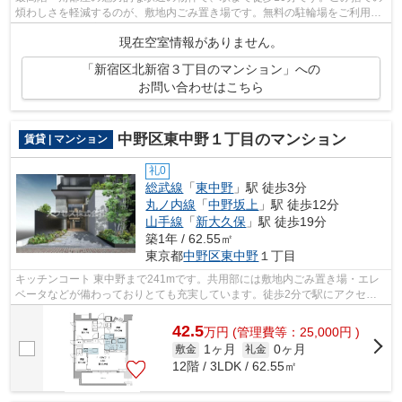
煩わしさを軽減するのが、敷地内ごみ置き場です。無料の駐輪場をご利用い
ただけます！新宿区エリアの賃貸情報...
現在空室情報がありません。
「新宿区北新宿３丁目のマンション」への
お問い合わせはこちら
中野区東中野１丁目のマンション
賃貸 | マンション
礼0
総武線
「
東中野
」駅 徒歩3分
丸ノ内線
「
中野坂上
」駅 徒歩12分
山手線
「
新大久保
」駅 徒歩19分
築1年 / 62.55㎡
東京都
中野区
東中野
１丁目
キッチンコート 東中野まで241mです。共用部には敷地内ごみ置き場・エレ
ベータなどが備わっておりとても充実しています。徒歩2分で駅にアクセス
できる物件です。夏場は特に涼しい通風...
42.5
万
円
(管理費等：25,000円 )
1ヶ月
0ヶ月
敷金
礼金
12階 / 3LDK / 62.55㎡