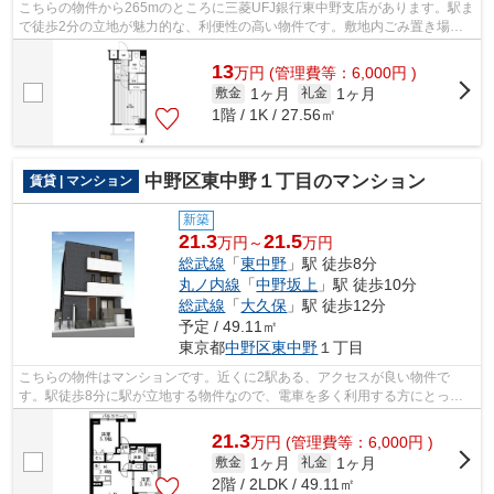
こちらの物件から265mのところに三菱UFJ銀行東中野支店があります。駅ま
で徒歩2分の立地が魅力的な、利便性の高い物件です。敷地内ごみ置き場が
あればごみをもって歩く距離も少なくて...
13
万
円
(管理費等：6,000円 )
1ヶ月
1ヶ月
敷金
礼金
1階 / 1K / 27.56㎡
中野区東中野１丁目のマンション
賃貸 | マンション
新築
21.3
21.5
万円～
万円
総武線
「
東中野
」駅 徒歩8分
丸ノ内線
「
中野坂上
」駅 徒歩10分
総武線
「
大久保
」駅 徒歩12分
予定 / 49.11㎡
東京都
中野区
東中野
１丁目
こちらの物件はマンションです。近くに2駅ある、アクセスが良い物件で
す。駅徒歩8分に駅が立地する物件なので、電車を多く利用する方にとって
便利です。総武線東中野周辺の不動産情報...
21.3
万
円
(管理費等：6,000円 )
1ヶ月
1ヶ月
敷金
礼金
2階 / 2LDK / 49.11㎡