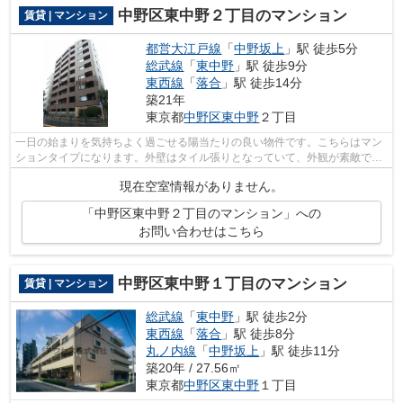
中野区東中野２丁目のマンション
賃貸 | マンション
都営大江戸線
「
中野坂上
」駅 徒歩5分
総武線
「
東中野
」駅 徒歩9分
東西線
「
落合
」駅 徒歩14分
築21年
東京都
中野区
東中野
２丁目
一日の始まりを気持ちよく過ごせる陽当たりの良い物件です。こちらはマン
ションタイプになります。外壁はタイル張りとなっていて、外観が素敵で
す。徒歩5分に駅がある物件です。丁寧か...
現在空室情報がありません。
「中野区東中野２丁目のマンション」への
お問い合わせはこちら
中野区東中野１丁目のマンション
賃貸 | マンション
総武線
「
東中野
」駅 徒歩2分
東西線
「
落合
」駅 徒歩8分
丸ノ内線
「
中野坂上
」駅 徒歩11分
築20年 / 27.56㎡
東京都
中野区
東中野
１丁目