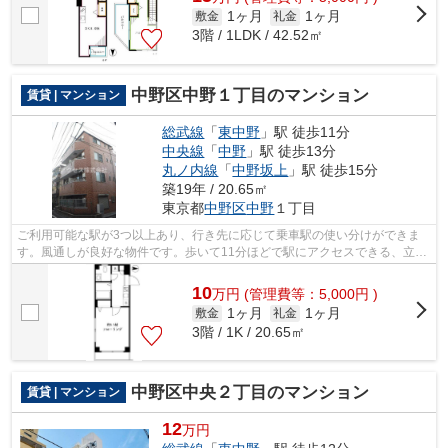
1ヶ月
1ヶ月
敷金
礼金
3階 / 1LDK / 42.52㎡
中野区中野１丁目のマンション
賃貸 | マンション
総武線
「
東中野
」駅 徒歩11分
中央線
「
中野
」駅 徒歩13分
丸ノ内線
「
中野坂上
」駅 徒歩15分
築19年 / 20.65㎡
東京都
中野区
中野
１丁目
ご利用可能な駅が3つ以上あり、行き先に応じて乗車駅の使い分けができま
す。風通しが良好な物件です。歩いて11分ほどで駅にアクセスできる、立地
の良さも魅力の物件です。満足できる素...
10
万
円
(管理費等：5,000円 )
1ヶ月
1ヶ月
敷金
礼金
3階 / 1K / 20.65㎡
中野区中央２丁目のマンション
賃貸 | マンション
12
万円