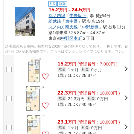
礼0
新築
15.2
24.5
万円～
万円
丸ノ内線
「
中野坂上
」駅 徒歩4分
総武線
「
東中野
」駅 徒歩19分
丸ノ内方南支線
「
中野新橋
」駅 徒歩11分
築1年未満 / 25.87㎡～44.87㎡
東京都
中野区
本町
２丁目
清潔感のある室内が魅力的な2026年築の物件となっており、一押しです。徒
歩4分に駅がある物件です。こちらはマンションタイプになります。マンシ
ョンの周辺に駅が2つあり、よく電車を...
15.2
万
円
(管理費等：7,000円 )
1ヶ月
0ヶ月
敷金
礼金
1階 / 1LDK / 25.87㎡
22.3
万
円
(管理費等：10,000円 )
22.3万円
0万円
敷金
礼金
1階 / 2LDK / 40.45㎡
23.1
万
円
(管理費等：10,000円 )
1ヶ月
0万円
敷金
礼金
2階 / 2LDK / 40.45㎡