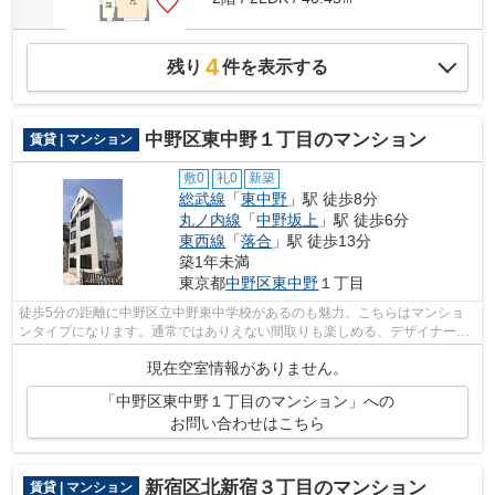
4
残り
件を表示する
中野区東中野１丁目のマンション
賃貸 | マンション
敷0
礼0
新築
総武線
「
東中野
」駅 徒歩8分
丸ノ内線
「
中野坂上
」駅 徒歩6分
東西線
「
落合
」駅 徒歩13分
築1年未満
東京都
中野区
東中野
１丁目
徒歩5分の距離に中野区立中野東中学校があるのも魅力。こちらはマンショ
ンタイプになります。通常ではありえない間取りも楽しめる、デザイナーズ
物件です。中野区エリアと総武線東中野...
現在空室情報がありません。
「中野区東中野１丁目のマンション」への
お問い合わせはこちら
新宿区北新宿３丁目のマンション
賃貸 | マンション