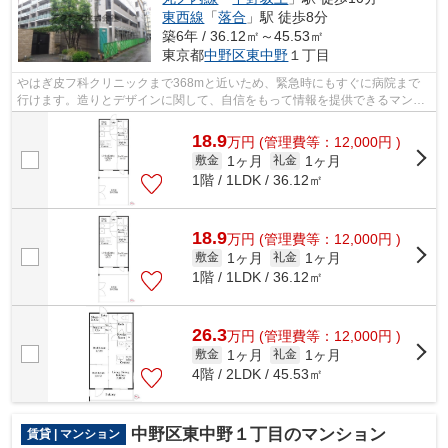
東西線
「
落合
」駅 徒歩8分
築6年 / 36.12㎡～45.53㎡
東京都
中野区
東中野
１丁目
やはぎ皮フ科クリニックまで368mと近いため、緊急時にもすぐに病院まで
行けます。造りとデザインに関して、自信をもって情報を提供できるマンシ
ョンです。風通しの良いマンションは利...
18.9
万
円
(管理費等：12,000円 )
1ヶ月
1ヶ月
敷金
礼金
1階 / 1LDK / 36.12㎡
18.9
万
円
(管理費等：12,000円 )
1ヶ月
1ヶ月
敷金
礼金
1階 / 1LDK / 36.12㎡
26.3
万
円
(管理費等：12,000円 )
1ヶ月
1ヶ月
敷金
礼金
4階 / 2LDK / 45.53㎡
中野区東中野１丁目のマンション
賃貸 | マンション