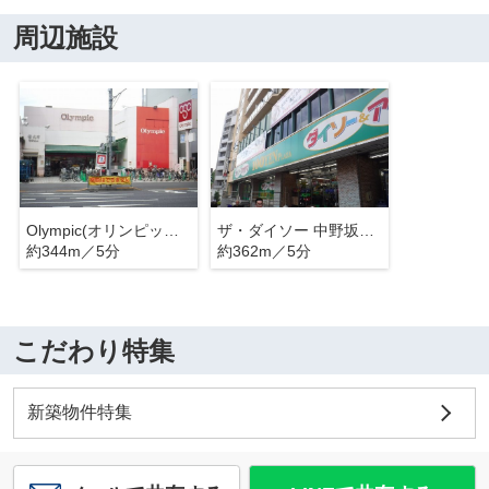
周辺施設
Olympic(オリンピック) 中野坂上店
ザ・ダイソー 中野坂上店
約344m／5分
約362m／5分
こだわり特集
新築物件特集