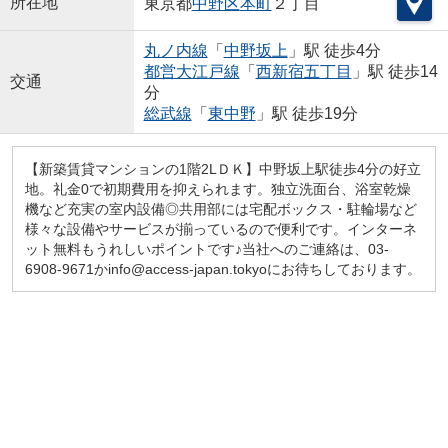
所在地
東京都
中野区
本町
２丁目
丸ノ内線
「
中野坂上
」駅 徒歩4分
都営大江戸線
「
西新宿五丁目
」駅 徒歩14
交通
分
総武線
「
東中野
」駅 徒歩19分
【新築賃貸マンションの1階2LＤＫ】中野坂上駅徒歩4分の好立
地。礼金0で初期費用を抑えられます。独立洗面台、浴室乾燥
機など充実の室内設備◎共用部には宅配ボックス・駐輪場など
様々な設備やサービスが揃っているので便利です。インターネ
ット無料もうれしいポイントです♪当社へのご連絡は、03-
6908-9671かinfo@access-japan.tokyoにお待ちしております。