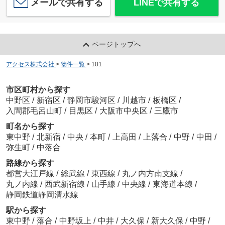
メールで共有する
LINEで共有する
ページトップへ
アクセス株式会社
>
物件一覧
>
101
市区町村から探す
中野区
/
新宿区
/
静岡市駿河区
/
川越市
/
板橋区
/
入間郡毛呂山町
/
目黒区
/
大阪市中央区
/
三鷹市
町名から探す
東中野
/
北新宿
/
中央
/
本町
/
上高田
/
上落合
/
中野
/
中田
/
弥生町
/
中落合
路線から探す
都営大江戸線
/
総武線
/
東西線
/
丸ノ内方南支線
/
丸ノ内線
/
西武新宿線
/
山手線
/
中央線
/
東海道本線
/
静岡鉄道静岡清水線
駅から探す
東中野
/
落合
/
中野坂上
/
中井
/
大久保
/
新大久保
/
中野
/