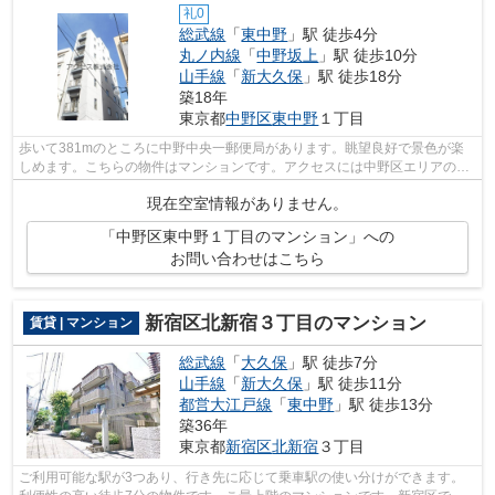
礼0
総武線
「
東中野
」駅 徒歩4分
丸ノ内線
「
中野坂上
」駅 徒歩10分
山手線
「
新大久保
」駅 徒歩18分
築18年
東京都
中野区
東中野
１丁目
歩いて381mのところに中野中央一郵便局があります。眺望良好で景色が楽
しめます。こちらの物件はマンションです。アクセスには中野区エリアの賃
貸情報がございます。ご質問、見学予約...
現在空室情報がありません。
「中野区東中野１丁目のマンション」への
お問い合わせはこちら
新宿区北新宿３丁目のマンション
賃貸 | マンション
総武線
「
大久保
」駅 徒歩7分
山手線
「
新大久保
」駅 徒歩11分
都営大江戸線
「
東中野
」駅 徒歩13分
築36年
東京都
新宿区
北新宿
３丁目
ご利用可能な駅が3つあり、行き先に応じて乗車駅の使い分けができます。