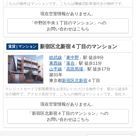
こちらの物件はマンションです。こちらは機械式駐車場付きの物件です。外
観タイル張りは、雨風の侵入を防ぎ骨組...
現在空室情報がありません。
「中野区中央１丁目のマンション」への
お問い合わせはこちら
新宿区北新宿４丁目のマンション
賃貸 | マンション
総武線
「
東中野
」駅 徒歩9分
東西線
「
落合
」駅 徒歩11分
山手線
「
高田馬場
」駅 徒歩17分
築31年
東京都
新宿区
北新宿
４丁目
クレジットカードで初期費用をお支払いいただける物件です。駅から徒歩9
分の物件で、アクセス良好です。こちらの物件はマンションです。当社スタ
ッフが地域の賃貸情報をご提供いたしま...
現在空室情報がありません。
「新宿区北新宿４丁目のマンション」への
お問い合わせはこちら