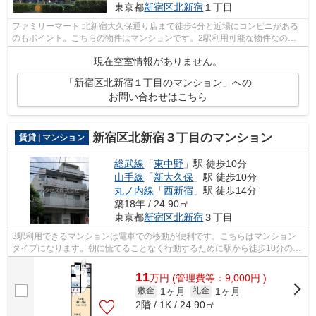
東京都
新宿区
北新宿
１丁目
ファミリーマート 北新宿大久保通り店まで徒歩4分と近場にコンビニがある
のもポイント。こちらの物件はマンションです。2駅利用可能な物件なので
交通の利便性が良いのが魅力です。駅か...
現在空室情報がありません。
「新宿区北新宿１丁目のマンション」への
お問い合わせはこちら
新宿区北新宿３丁目のマンション
賃貸 | マンション
総武線
「
東中野
」駅 徒歩10分
山手線
「
新大久保
」駅 徒歩10分
丸ノ内線
「
西新宿
」駅 徒歩14分
築18年 / 24.90㎡
東京都
新宿区
北新宿
３丁目
3駅利用できるマンションは電車での移動が便利です。こちらはマンション
タイプになります。朝に慌てることなく行動するために駅から徒歩10分の駅
近マンションはいかがでしょうか。初期...
11
万
円
(管理費等：9,000円 )
1ヶ月
1ヶ月
敷金
礼金
2階 / 1K / 24.90㎡