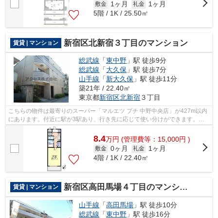
1ヶ月
1ヶ月
敷金
礼金
5階 / 1K / 25.50㎡
新宿区北新宿３丁目のマンション
賃貸 | マンション
総武線
「
東中野
」駅 徒歩9分
総武線
「
大久保
」駅 徒歩7分
山手線
「
新大久保
」駅 徒歩11分
築21年 / 22.40㎡
東京都
新宿区
北新宿
３丁目
こちらの物件は最寄りのスーパー「マルエツ プチ 中野中央店」が427m以内
にあります。付近に駅が3駅あり、行き先に応じて使い分けができます。利
便性の高い徒歩9分の物件です。通風良...
8.4
万
円
(管理費等：15,000円 )
0ヶ月
1ヶ月
敷金
礼金
4階 / 1K / 22.40㎡
新宿区高田馬場４丁目のマンション
賃貸 | マンション
山手線
「
高田馬場
」駅 徒歩10分
総武線
「
東中野
」駅 徒歩16分