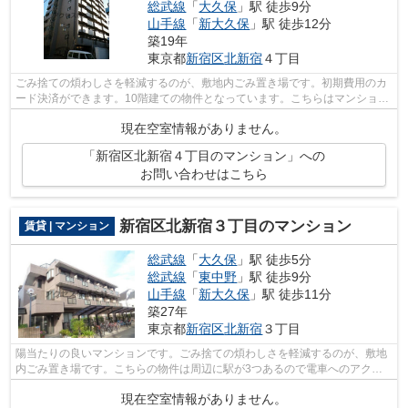
総武線
「
大久保
」駅 徒歩9分
山手線
「
新大久保
」駅 徒歩12分
築19年
東京都
新宿区
北新宿
４丁目
ごみ捨ての煩わしさを軽減するのが、敷地内ごみ置き場です。初期費用のカ
ード決済ができます。10階建ての物件となっています。こちらはマンション
タイプになります。当社スタッフが地...
現在空室情報がありません。
「新宿区北新宿４丁目のマンション」への
お問い合わせはこちら
新宿区北新宿３丁目のマンション
賃貸 | マンション
総武線
「
大久保
」駅 徒歩5分
総武線
「
東中野
」駅 徒歩9分
山手線
「
新大久保
」駅 徒歩11分
築27年
東京都
新宿区
北新宿
３丁目
陽当たりの良いマンションです。ごみ捨ての煩わしさを軽減するのが、敷地
内ごみ置き場です。こちらの物件は周辺に駅が3つあるので電車へのアクセ
スが便利な物件です。こちらは初期費用...
現在空室情報がありません。