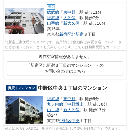
敷0
総武線
「
東中野
」駅 徒歩11分
総武線
「
大久保
」駅 徒歩7分
山手線
「
新大久保
」駅 徒歩10分
築16年
東京都
新宿区
北新宿
３丁目
北新宿三郵便局まで107mです。共用部には敷地内ごみ置き場・エレベータ
などが揃っており、とても充実しています。こちらは初期費用をカードでお
支払いいただける物件です。通風良好で...
現在空室情報がありません。
「新宿区北新宿３丁目のマンション」への
お問い合わせはこちら
中野区中央１丁目のマンション
賃貸 | マンション
総武線
「
東中野
」駅 徒歩9分
丸ノ内線
「
中野坂上
」駅 徒歩8分
山手線
「
新大久保
」駅 徒歩17分
築24年
東京都
中野区
中央
１丁目
付近にある3つの駅は、用途や行き先に応じて使い分けることができます。