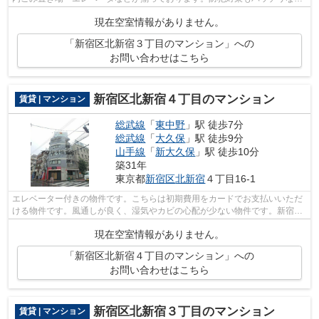
ンションタイプの物件です。初期費用の...
現在空室情報がありません。
「新宿区北新宿３丁目のマンション」への
お問い合わせはこちら
新宿区北新宿４丁目のマンション
賃貸 | マンション
総武線
「
東中野
」駅 徒歩7分
総武線
「
大久保
」駅 徒歩9分
山手線
「
新大久保
」駅 徒歩10分
築31年
東京都
新宿区
北新宿
４丁目16-1
エレベーター付きの物件です。こちらは初期費用をカードでお支払いいただ
ける物件です。風通しが良く、湿気やカビの心配が少ない物件です。新宿区
エリアと総武線東中野付近での賃貸マ...
現在空室情報がありません。
「新宿区北新宿４丁目のマンション」への
お問い合わせはこちら
新宿区北新宿３丁目のマンション
賃貸 | マンション