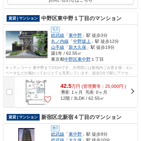
お問い合わせはこちら
中野区東中野１丁目のマンション
賃貸 | マンション
礼0
総武線
「
東中野
」駅 徒歩3分
丸ノ内線
「
中野坂上
」駅 徒歩12分
山手線
「
新大久保
」駅 徒歩19分
築1年 / 62.55㎡
東京都
中野区
東中野
１丁目
キッチンコート 東中野まで241mです。共用部には敷地内ごみ置き場・エレ
ベータなどが備わっておりとても充実しています。徒歩2分で駅にアクセス
できる物件です。夏場は特に涼しい通風...
42.5
万
円
(管理費等：25,000円 )
1ヶ月
0ヶ月
敷金
礼金
12階 / 3LDK / 62.55㎡
新宿区北新宿４丁目のマンション
賃貸 | マンション
敷0
総武線
「
東中野
」駅 徒歩9分
総武線
「
大久保
」駅 徒歩10分