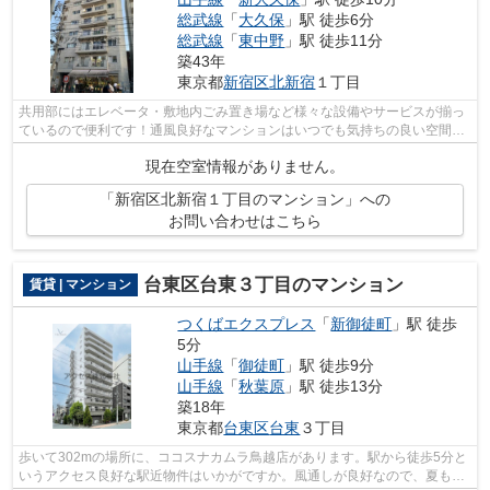
総武線
「
大久保
」駅 徒歩6分
総武線
「
東中野
」駅 徒歩11分
築43年
東京都
新宿区
北新宿
１丁目
共用部にはエレベータ・敷地内ごみ置き場など様々な設備やサービスが揃っ
ているので便利です！通風良好なマンションはいつでも気持ちの良い空間で
す！外観タイル張りは、ランニングコ...
現在空室情報がありません。
「新宿区北新宿１丁目のマンション」への
お問い合わせはこちら
台東区台東３丁目のマンション
賃貸 | マンション
つくばエクスプレス
「
新御徒町
」駅 徒歩
5分
山手線
「
御徒町
」駅 徒歩9分
山手線
「
秋葉原
」駅 徒歩13分
築18年
東京都
台東区
台東
３丁目
歩いて302mの場所に、ココスナカムラ鳥越店があります。駅から徒歩5分と
いうアクセス良好な駅近物件はいかがですか。風通しが良好なので、夏も涼