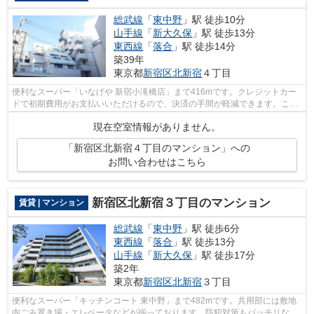
総武線
「
東中野
」駅 徒歩10分
山手線
「
新大久保
」駅 徒歩13分
東西線
「
落合
」駅 徒歩14分
築39年
東京都
新宿区
北新宿
４丁目
便利なスーパー「いなげや 新宿小滝橋店」まで416mです。クレジットカー
ドで初期費用がお支払いいただけるので、決済の手間が軽減できます。こち
らはエレベーター付き物件です。付近に...
現在空室情報がありません。
「新宿区北新宿４丁目のマンション」への
お問い合わせはこちら
新宿区北新宿３丁目のマンション
賃貸 | マンション
総武線
「
東中野
」駅 徒歩6分
東西線
「
落合
」駅 徒歩13分
山手線
「
新大久保
」駅 徒歩17分
築2年
東京都
新宿区
北新宿
３丁目
便利なスーパー「キッチンコート 東中野」まで482mです。共用部には敷地
内ごみ置き場・エレベータなどが揃っております。防犯対策もバッチリなマ