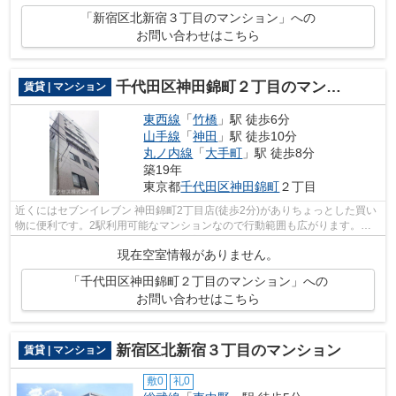
「新宿区北新宿３丁目のマンション」への
お問い合わせはこちら
千代田区神田錦町２丁目のマンション
賃貸 | マンション
東西線
「
竹橋
」駅 徒歩6分
山手線
「
神田
」駅 徒歩10分
丸ノ内線
「
大手町
」駅 徒歩8分
築19年
東京都
千代田区
神田錦町
２丁目
近くにはセブンイレブン 神田錦町2丁目店(徒歩2分)がありちょっとした買い
物に便利です。2駅利用可能なマンションなので行動範囲も広がります。防
犯対策もバッチリなマンションタイプ...
現在空室情報がありません。
「千代田区神田錦町２丁目のマンション」への
お問い合わせはこちら
新宿区北新宿３丁目のマンション
賃貸 | マンション
敷0
礼0