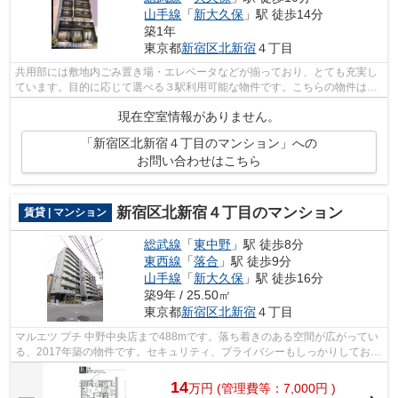
山手線
「
新大久保
」駅 徒歩14分
築1年
東京都
新宿区
北新宿
４丁目
共用部には敷地内ごみ置き場・エレベータなどが揃っており、とても充実し
ています。目的に応じて選べる３駅利用可能な物件です。こちらの物件はマ
ンションです。11階建てで快適な物件...
現在空室情報がありません。
「新宿区北新宿４丁目のマンション」への
お問い合わせはこちら
新宿区北新宿４丁目のマンション
賃貸 | マンション
総武線
「
東中野
」駅 徒歩8分
東西線
「
落合
」駅 徒歩9分
山手線
「
新大久保
」駅 徒歩16分
築9年 / 25.50㎡
東京都
新宿区
北新宿
４丁目
マルエツ プチ 中野中央店まで488mです。落ち着きのある空間が広がってい
る、2017年築の物件です。セキュリティ、プライバシーもしっかりしており
安心なマンションです。新宿区エリア...
14
万
円
(管理費等：7,000円 )