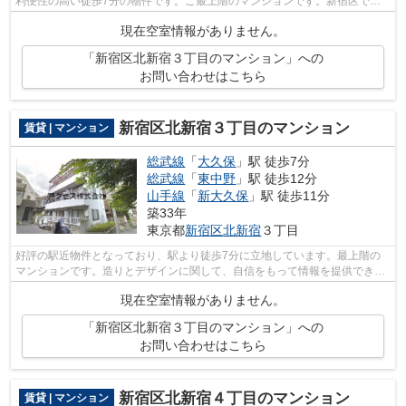
利便性の高い徒歩7分の物件です。こ最上階のマンションです。新宿区で物
件探しをするなら、総武線大久保周辺の...
現在空室情報がありません。
「新宿区北新宿３丁目のマンション」への
お問い合わせはこちら
新宿区北新宿３丁目のマンション
賃貸 | マンション
総武線
「
大久保
」駅 徒歩7分
総武線
「
東中野
」駅 徒歩12分
山手線
「
新大久保
」駅 徒歩11分
築33年
東京都
新宿区
北新宿
３丁目
好評の駅近物件となっており、駅より徒歩7分に立地しています。最上階の
マンションです。造りとデザインに関して、自信をもって情報を提供できる
マンションです。アクセスは新宿区にあ...
現在空室情報がありません。
「新宿区北新宿３丁目のマンション」への
お問い合わせはこちら
新宿区北新宿４丁目のマンション
賃貸 | マンション