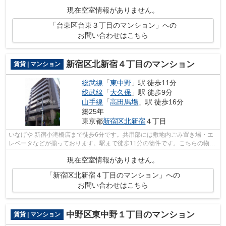
しい風がはいってきます。地上12階建て...
現在空室情報がありません。
「台東区台東３丁目のマンション」への
お問い合わせはこちら
新宿区北新宿４丁目のマンション
賃貸 | マンション
総武線
「
東中野
」駅 徒歩11分
総武線
「
大久保
」駅 徒歩9分
山手線
「
高田馬場
」駅 徒歩16分
築25年
東京都
新宿区
北新宿
４丁目
いなげや 新宿小滝橋店まで徒歩6分です。共用部には敷地内ごみ置き場・エ
レベータなどが揃っております。駅まで徒歩11分の物件です。こちらの物件
はマンションです。交通面で快適な総...
現在空室情報がありません。
「新宿区北新宿４丁目のマンション」への
お問い合わせはこちら
中野区東中野１丁目のマンション
賃貸 | マンション