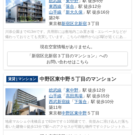
総武線
「
東中野
」駅 徒歩5分
東西線
「
落合
」駅 徒歩12分
山手線
「
新大久保
」駅 徒歩16分
築2年
東京都
新宿区
北新宿
３丁目
川添公園まで413mです。共用部には敷地内ごみ置き場・エレベータなどが
備わっておりとても充実しています。こちらの物件からは3駅が近くにあ
り、移動範囲も広がります。アクセスが皆様...
現在空室情報がありません。
「新宿区北新宿３丁目のマンション」への
お問い合わせはこちら
中野区東中野５丁目のマンション
賃貸 | マンション
総武線
「
東中野
」駅 徒歩12分
山手線
「
高田馬場
」駅 徒歩15分
西武新宿線
「
下落合
」駅 徒歩10分
築11年
東京都
中野区
東中野
５丁目
地産マルシェ小滝橋店まで82mです☆10階建てで、街並みに溶け込んだ落ち
着いた建物☆徒歩13分で駅へのアクセスが可能な物件です☆クレジットカー
ドで初期費用をお支払いいただける物件で...