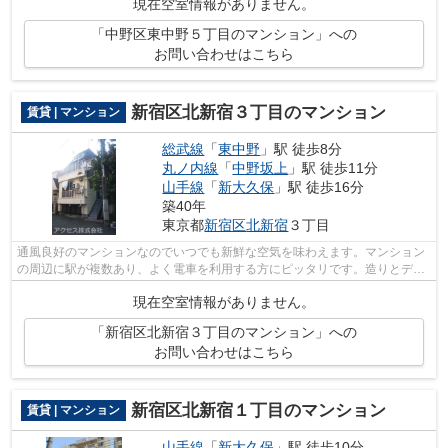
現在空室情報がありません。
「中野区東中野５丁目のマンション」への
お問い合わせはこちら
新宿区北新宿３丁目のマンション
賃貸 | マンション
総武線
「
東中野
」駅 徒歩8分
丸ノ内線
「
中野坂上
」駅 徒歩11分
山手線
「
新大久保
」駅 徒歩16分
築40年
東京都
新宿区
北新宿
３丁目
通風良好のマンションなのでいつでも新鮮な空気を味わえます。マンション
の周辺に駅が複数あり、よく電車を利用する方にピッタリです。造りとデザ
インに関して、自信をもって情報を提...
現在空室情報がありません。
「新宿区北新宿３丁目のマンション」への
お問い合わせはこちら
新宿区北新宿１丁目のマンション
賃貸 | マンション
山手線
「
新大久保
」駅 徒歩10分