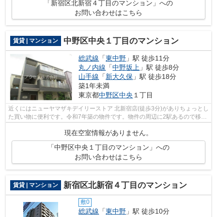
「新宿区北新宿４丁目のマンション」への
お問い合わせはこちら
中野区中央１丁目のマンション
賃貸 | マンション
総武線
「
東中野
」駅 徒歩11分
丸ノ内線
「
中野坂上
」駅 徒歩8分
山手線
「
新大久保
」駅 徒歩18分
築1年未満
東京都
中野区
中央
１丁目
近くにはニューヤマザキデイリーストア 北新宿店(徒歩3分)がありちょっとし
た買い物に便利です。令和7年築の物件です。物件の周辺に2駅あるので移動
範囲も広がります。当社スタッフが...
現在空室情報がありません。
「中野区中央１丁目のマンション」への
お問い合わせはこちら
新宿区北新宿４丁目のマンション
賃貸 | マンション
敷0
総武線
「
東中野
」駅 徒歩10分