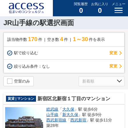
閲覧履歴
お気に入り
メニュー
0
0
JR山手線の駅選択画面
170
4
1～30
該当物件数
件
空き数
件
件を表示
駅で絞り込む
変更
変更
絞り込み条件：
なし
空室のみ
新宿区北新宿１丁目のマンション
賃貸 | マンション
総武線
「
大久保
」駅 徒歩6分
山手線
「
新大久保
」駅 徒歩9分
西武新宿線
「
西武新宿
」駅 徒歩11分
築28年