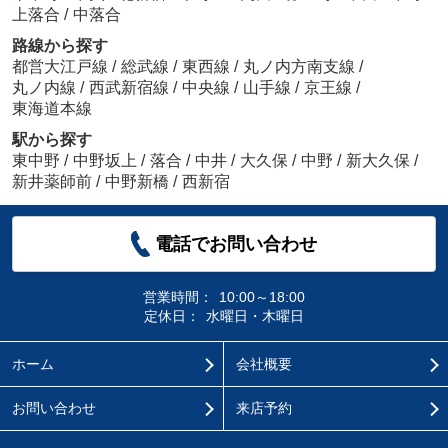
上落合
/
中落合
路線から探す
都営大江戸線
/
総武線
/
東西線
/
丸ノ内方南支線
/
丸ノ内線
/
西武新宿線
/
中央線
/
山手線
/
京王線
/
東海道本線
駅から探す
東中野
/
中野坂上
/
落合
/
中井
/
大久保
/
中野
/
新大久保
/
新井薬師前
/
中野新橋
/
西新宿
電話でお問い合わせ
営業時間：
10:00～18:00
定休日：
水曜日・木曜日
ホーム
会社概要
お問い合わせ
来店予約