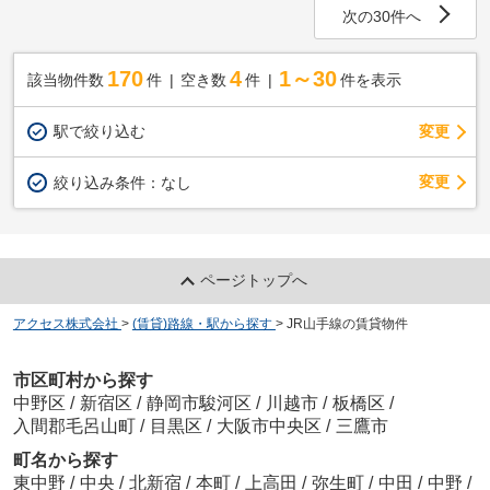
次の30件へ
170
4
1～30
該当物件数
件
空き数
件
件を表示
駅で絞り込む
変更
変更
絞り込み条件：
なし
ページトップへ
アクセス株式会社
>
(賃貸)路線・駅から探す
>
JR山手線の賃貸物件
市区町村から探す
中野区
/
新宿区
/
静岡市駿河区
/
川越市
/
板橋区
/
入間郡毛呂山町
/
目黒区
/
大阪市中央区
/
三鷹市
町名から探す
東中野
/
中央
/
北新宿
/
本町
/
上高田
/
弥生町
/
中田
/
中野
/