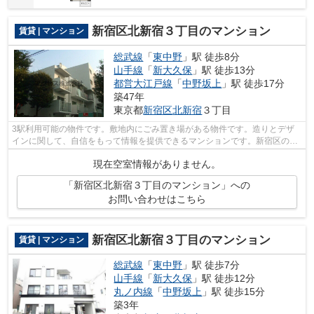
新宿区北新宿３丁目のマンション
賃貸 | マンション
総武線
「
東中野
」駅 徒歩8分
山手線
「
新大久保
」駅 徒歩13分
都営大江戸線
「
中野坂上
」駅 徒歩17分
築47年
東京都
新宿区
北新宿
３丁目
3駅利用可能の物件です。敷地内にごみ置き場がある物件です。造りとデザ
インに関して、自信をもって情報を提供できるマンションです。新宿区の総
武線東中野周辺にある物件のことなら当...
現在空室情報がありません。
「新宿区北新宿３丁目のマンション」への
お問い合わせはこちら
新宿区北新宿３丁目のマンション
賃貸 | マンション
総武線
「
東中野
」駅 徒歩7分
山手線
「
新大久保
」駅 徒歩12分
丸ノ内線
「
中野坂上
」駅 徒歩15分
築3年