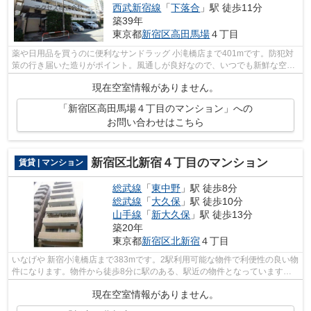
西武新宿線
「
下落合
」駅 徒歩11分
築39年
東京都
新宿区
高田馬場
４丁目
薬や日用品を買うのに便利なサンドラッグ 小滝橋店まで401mです。防犯対
策の行き届いた造りがポイント。風通しが良好なので、いつでも新鮮な空気
がはいってきます。山手線高田馬場付近...
現在空室情報がありません。
「新宿区高田馬場４丁目のマンション」への
お問い合わせはこちら
新宿区北新宿４丁目のマンション
賃貸 | マンション
総武線
「
東中野
」駅 徒歩8分
総武線
「
大久保
」駅 徒歩10分
山手線
「
新大久保
」駅 徒歩13分
築20年
東京都
新宿区
北新宿
４丁目
いなげや 新宿小滝橋店まで383mです。2駅利用可能な物件で利便性の良い物
件になります。物件から徒歩8分に駅のある、駅近の物件となっています。
新宿区で新しい住環境をお探しなら、総...
現在空室情報がありません。