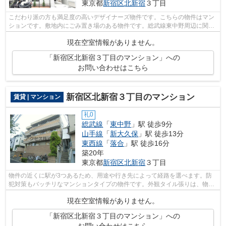
東京都
新宿区
北新宿
３丁目
こだわり派の方も満足度の高いデザイナーズ物件です。こちらの物件はマン
ションです。敷地内にごみ置き場のある物件です。総武線東中野周辺に関す
ることなら、アクセスまでお問い合わ...
現在空室情報がありません。
「新宿区北新宿３丁目のマンション」への
お問い合わせはこちら
新宿区北新宿３丁目のマンション
賃貸 | マンション
礼0
総武線
「
東中野
」駅 徒歩9分
山手線
「
新大久保
」駅 徒歩13分
東西線
「
落合
」駅 徒歩16分
築20年
東京都
新宿区
北新宿
３丁目
物件の近くに駅が3つあるため、用途や行き先によって経路を選べます。防
犯対策もバッチリなマンションタイプの物件です。外観タイル張りは、物件
全体に豊かな表情を与えることができま...
現在空室情報がありません。
「新宿区北新宿３丁目のマンション」への