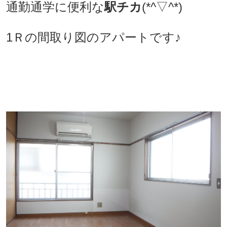
通勤通学に便利な
駅チカ
(*^▽^*)
1Ｒの間取り図のアパートです♪