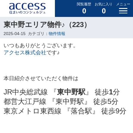
閲覧履歴
お気に入り
メニュー
0
0
東中野エリア物件♪（223）
2025-04-15
カテゴリ：
物件情報
いつもありがとうございます。
アクセス株式会社
です♪
本日
紹介させていただく物件は
JR中央総武線 『
東中野駅
』 徒歩
1
分
都営大江戸線 『東中野駅』 徒歩5分
東京メトロ東西線 『落合駅』 徒歩9分