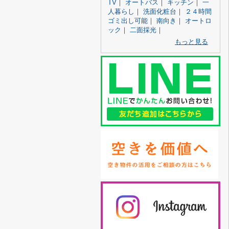
TV
｜
オートバス
｜
キッチン
｜
一
人暮らし
｜
洗面化粧台
｜
２４時間
ゴミ出し可能
｜
南向き
｜
オートロ
ック
｜
二面採光
｜
もっと見る