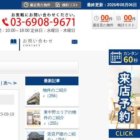
最終更新：2026年08月06日
00
00
件
件
最近見た物件
検討リスト
10:00～18:00
定休日：水曜日・木曜日
最新記事
｜次へ ≫
物件のご紹介
♪（256）
東中野エリアの物
23-09-19
件のご紹介
♪（255）
賃貸戸建のご紹
介♪（254）