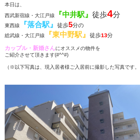
本日は、
4
『中井駅』
徒歩
分
西武新宿線・大江戸線
『落合駅』
5
徒歩
分の
東西線
『東中野駅』
徒歩
13
分
総武線・大江戸線
カップル・新婚さん
にオススメの物件を
ご紹介させて頂きます(#^^#)
（※以下写真は、現入居者様ご入居前に撮影した写真です。