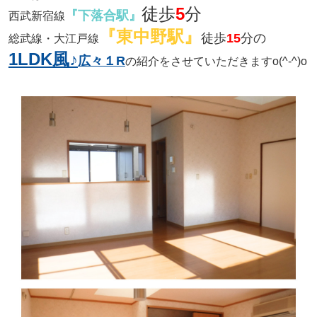
徒歩
5
分
『下落合駅』
西武新宿線
『東中野駅』
徒歩
15
分の
総武線・大江戸線
1LDK風♪
広々
１R
の紹介をさせていただきます
o(^-^)o