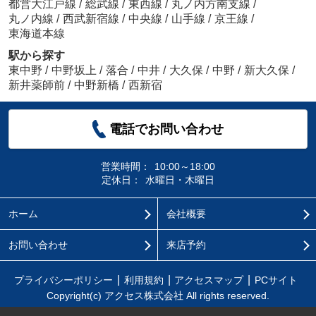
都営大江戸線
/
総武線
/
東西線
/
丸ノ内方南支線
/
丸ノ内線
/
西武新宿線
/
中央線
/
山手線
/
京王線
/
東海道本線
駅から探す
東中野
/
中野坂上
/
落合
/
中井
/
大久保
/
中野
/
新大久保
/
新井薬師前
/
中野新橋
/
西新宿
電話でお問い合わせ
営業時間：
10:00～18:00
定休日：
水曜日・木曜日
ホーム
会社概要
お問い合わせ
来店予約
プライバシーポリシー
利用規約
アクセスマップ
PCサイト
Copyright(c) アクセス株式会社 All rights reserved.