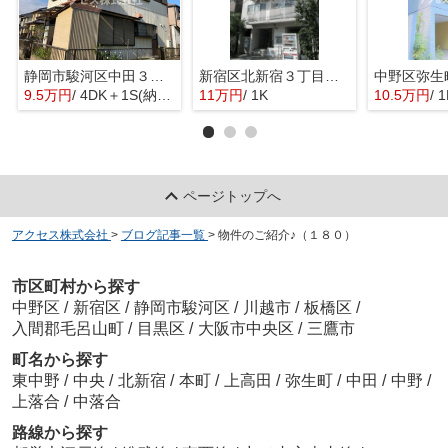
静岡市駿河区中田３丁目の一戸建て
新宿区北新宿３丁目のマンション
9.5万円
/ 4DK＋1S(納戸)
11万円
/ 1K
10.5万円
/ 
ページトップへ
アクセス株式会社
>
ブログ記事一覧
>
物件のご紹介♪（１８０）
市区町村から探す
中野区
/
新宿区
/
静岡市駿河区
/
川越市
/
板橋区
/
入間郡毛呂山町
/
目黒区
/
大阪市中央区
/
三鷹市
町名から探す
東中野
/
中央
/
北新宿
/
本町
/
上高田
/
弥生町
/
中田
/
中野
/
上落合
/
中落合
路線から探す