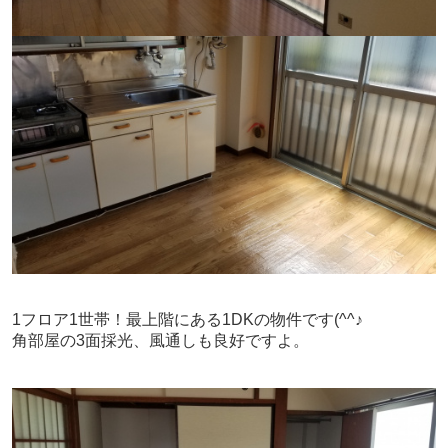
1フロア1世帯！最上階にある1DKの物件です(^^♪
角部屋の3面採光、風通しも良好ですよ。