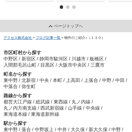
ページトップへ
アクセス株式会社
>
ブログ記事一覧
>
物件のご紹介♪（１３０）
市区町村から探す
中野区
/
新宿区
/
静岡市駿河区
/
川越市
/
板橋区
/
入間郡毛呂山町
/
目黒区
/
大阪市中央区
/
三鷹市
町名から探す
東中野
/
北新宿
/
中央
/
本町
/
上高田
/
上落合
/
中野
/
中田
/
中落合
/
弥生町
路線から探す
都営大江戸線
/
総武線
/
東西線
/
丸ノ内線
/
丸ノ内方南支線
/
西武新宿線
/
山手線
/
中央線
/
東海道本線
/
東海道新幹線
駅から探す
東中野
/
落合
/
中野坂上
/
中井
/
大久保
/
新大久保
/
中野
/