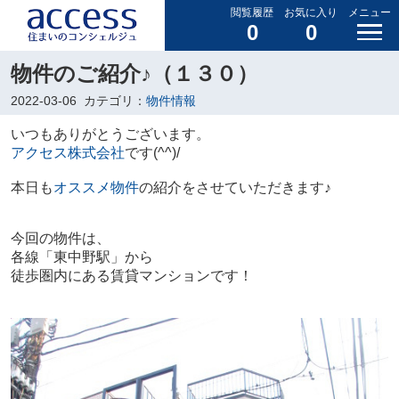
閲覧履歴
お気に入り
メニュー
0
0
物件のご紹介♪（１３０）
2022-03-06
カテゴリ：
物件情報
いつもありがとうございます。
アクセス株式会社
です(^^)/
本日も
オススメ物件
の紹介をさせていただきます♪
今回の物件は、
各線
「
東中野駅
」から
徒歩圏内にある賃貸マンションです！