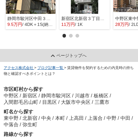
静岡市駿河区中田３丁目の一戸建て
新宿区北新宿３丁目のマンション
9.5万円
/ 4DK＋1S(納戸)
11万円
/ 1K
28万円
/ 2L
ページトップへ
アクセス株式会社
>
ブログ記事一覧
>
賃貸物件を契約するための内見時の持ち
物と確認すべきポイントとは？
市区町村から探す
中野区
/
新宿区
/
静岡市駿河区
/
川越市
/
板橋区
/
入間郡毛呂山町
/
目黒区
/
大阪市中央区
/
三鷹市
町名から探す
東中野
/
北新宿
/
中央
/
本町
/
上高田
/
上落合
/
中野
/
中田
/
中落合
/
弥生町
路線から探す