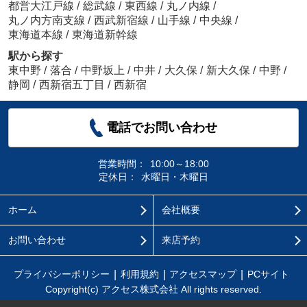
都営大江戸線
/
総武線
/
東西線
/
丸ノ内線
/
丸ノ内方南支線
/
西武新宿線
/
山手線
/
中央線
/
東海道本線
/
東海道新幹線
駅から探す
東中野
/
落合
/
中野坂上
/
中井
/
大久保
/
新大久保
/
中野
/
静岡
/
西新宿五丁目
/
西新宿
電話でお問い合わせ
営業時間：
10:00～18:00
定休日：
水曜日・木曜日
ホーム
会社概要
お問い合わせ
来店予約
プライバシーポリシー
利用規約
アクセスマップ
PCサイト
Copyright(c) アクセス株式会社 All rights reserved.