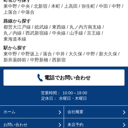
町名から探す
東中野
/
中央
/
北新宿
/
本町
/
上高田
/
弥生町
/
中田
/
中野
/
上落合
/
中落合
路線から探す
都営大江戸線
/
総武線
/
東西線
/
丸ノ内方南支線
/
丸ノ内線
/
西武新宿線
/
中央線
/
山手線
/
京王線
/
東海道本線
駅から探す
東中野
/
中野坂上
/
落合
/
中井
/
大久保
/
中野
/
新大久保
/
新井薬師前
/
中野新橋
/
西新宿
電話でお問い合わせ
営業時間：
10:00～18:00
定休日：
水曜日・木曜日
ホーム
会社概要
お問い合わせ
来店予約