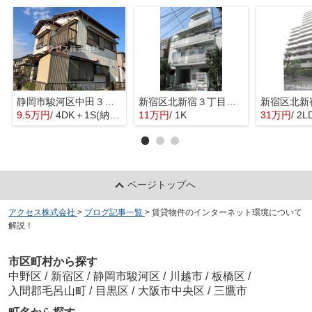
静岡市駿河区中田３丁目の一戸建て
新宿区北新宿３丁目のマンション
9.5万円
/ 4DK＋1S(納戸)
11万円
/ 1K
31万円
/ 2L
ページトップへ
アクセス株式会社
>
ブログ記事一覧
>
賃貸物件のインターネット環境について
解説！
市区町村から探す
中野区
/
新宿区
/
静岡市駿河区
/
川越市
/
板橋区
/
入間郡毛呂山町
/
目黒区
/
大阪市中央区
/
三鷹市