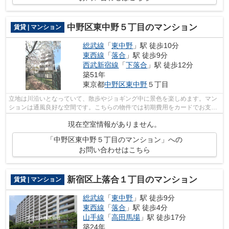
中野区東中野５丁目のマンション
賃貸 | マンション
総武線
「
東中野
」駅 徒歩10分
東西線
「
落合
」駅 徒歩9分
西武新宿線
「
下落合
」駅 徒歩12分
築51年
東京都
中野区
東中野
５丁目
立地は川沿いとなっていて、散歩やジョギング中に景色を楽しめます。マン
ションは通風良好な空間です。こちらの物件では初期費用をカードでお支払
いいただけます。こちらの物件はマン...
現在空室情報がありません。
「中野区東中野５丁目のマンション」への
お問い合わせはこちら
新宿区上落合１丁目のマンション
賃貸 | マンション
総武線
「
東中野
」駅 徒歩9分
東西線
「
落合
」駅 徒歩4分
山手線
「
高田馬場
」駅 徒歩17分
築24年