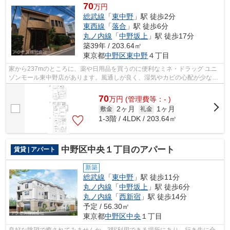
70
万円
総武線
「
東中野
」駅 徒歩2分
東西線
「
落合
」駅 徒歩6分
丸ノ内線
「
中野坂上
」駅 徒歩17分
築39年 / 203.64㎡
東京都
中野区
東中野
４丁目
家から237mのところに、薬や日用品を買うのに便利なミネ・ドラッグ ユニ
ゾンモール東中野店があります。風通しが良く、湿気やカビの心配が少ない
物件です。高ニーズな駅近の物件で、徒...
70
万
円
(管理費等：- )
2ヶ月
1ヶ月
敷金
礼金
1-3階 / 4LDK / 203.64㎡
中野区中央１丁目のアパート
賃貸 | アパート
新築
総武線
「
東中野
」駅 徒歩11分
丸ノ内線
「
中野坂上
」駅 徒歩6分
丸ノ内線
「
西新宿
」駅 徒歩14分
予定 / 56.30㎡
東京都
中野区
中央
１丁目