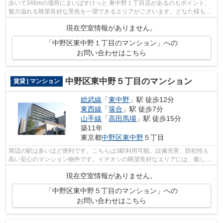
歩いて346mの場所にまいばすけっと 東中野１丁目店があるのもポイント。
魅力溢れる眺望良好な景色を一望できるエリアがございます。どなた様も嬉
しいエレベーター付きの物件です。物件...
現在空室情報がありません。
「中野区東中野１丁目のマンション」への
お問い合わせはこちら
中野区東中野５丁目のマンション
賃貸 | マンション
総武線
「
東中野
」駅 徒歩12分
東西線
「
落合
」駅 徒歩7分
山手線
「
高田馬場
」駅 徒歩15分
築11年
東京都
中野区
東中野
５丁目
周辺の駅は多いほど便利です。こちらは3駅利用可能。設備充実、防犯性も
高い安心のマンション物件です。イチオシの眺望良好なエリアには、癒しが
溢れています。03-6908-9671よりアクセ...
現在空室情報がありません。
「中野区東中野５丁目のマンション」への
お問い合わせはこちら