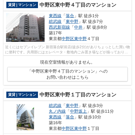
中野区東中野４丁目のマンション
賃貸 | マンション
東西線
「
落合
」駅 徒歩1分
総武線
「
東中野
」駅 徒歩7分
西武新宿線
「
中井
」駅 徒歩8分
築17年
東京都
中野区
東中野
４丁目
近くにはセブンイレブン 新宿落合駅前店(徒歩2分)がありちょっとした買い物
に便利です。共用部にはエレベータ・敷地内ごみ置き場などが揃っており、
とても充実しています。徒歩1分の位...
現在空室情報がありません。
「中野区東中野４丁目のマンション」への
お問い合わせはこちら
中野区東中野１丁目のマンション
賃貸 | マンション
総武線
「
東中野
」駅 徒歩3分
丸ノ内線
「
中野坂上
」駅 徒歩11分
東西線
「
落合
」駅 徒歩10分
築16年
東京都
中野区
東中野
１丁目