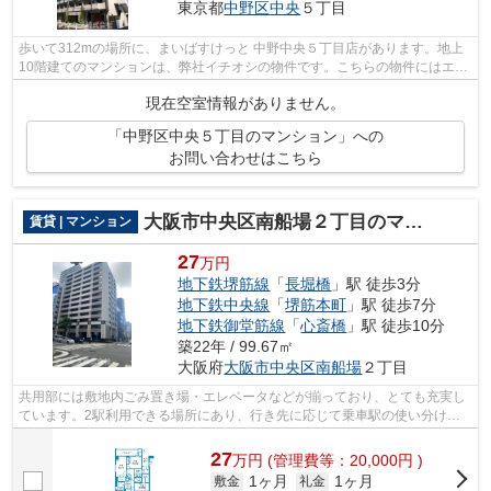
東京都
中野区
中央
５丁目
歩いて312mの場所に、まいばすけっと 中野中央５丁目店があります。地上
10階建てのマンションは、弊社イチオシの物件です。こちらの物件にはエレ
ベーターが付いています。眺望良好なマ...
現在空室情報がありません。
「中野区中央５丁目のマンション」への
お問い合わせはこちら
大阪市中央区南船場２丁目のマンション
賃貸 | マンション
27
万円
地下鉄堺筋線
「
長堀橋
」駅 徒歩3分
地下鉄中央線
「
堺筋本町
」駅 徒歩7分
地下鉄御堂筋線
「
心斎橋
」駅 徒歩10分
築22年 / 99.67㎡
大阪府
大阪市中央区
南船場
２丁目
共用部には敷地内ごみ置き場・エレベータなどが揃っており、とても充実し
ています。2駅利用できる場所にあり、行き先に応じて乗車駅の使い分けが
できます。通風良好な物件は洗濯物も乾...
27
万
円
(管理費等：20,000円 )
1ヶ月
1ヶ月
敷金
礼金