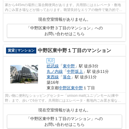
家から445mの場所に落合郵便局があります。共用部にはエレベータ・敷地
内ごみ置き場などが揃っております。眺望良好なエリアの物件で魅力的で
す。周辺には、徒歩5分で利用できる駅があ...
現在空室情報がありません。
「中野区東中野３丁目のマンション」への
お問い合わせはこちら
中野区東中野１丁目のマンション
賃貸 | マンション
礼0
総武線
「
東中野
」駅 徒歩3分
丸ノ内線
「
中野坂上
」駅 徒歩11分
東西線
「
落合
」駅 徒歩11分
築16年
東京都
中野区
東中野
１丁目
買い物に便利なショッピングセンター「unison mall(ユニゾンモール)東中
野」まで、歩いて6分です。共用部にはエレベータ・敷地内ごみ置き場など
様々な設備やサービスが揃っているので...
現在空室情報がありません。
「中野区東中野１丁目のマンション」への
お問い合わせはこちら