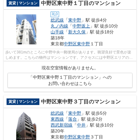
中野区東中野１丁目のマンション
賃貸 | マンション
礼0
総武線
「
東中野
」駅 徒歩4分
丸ノ内線
「
中野坂上
」駅 徒歩10分
山手線
「
新大久保
」駅 徒歩18分
築18年
東京都
中野区
東中野
１丁目
歩いて381mのところに中野中央一郵便局があります。眺望良好で景色が楽
しめます。こちらの物件はマンションです。アクセスには中野区エリアの賃
貸情報がございます。ご質問、見学予約...
現在空室情報がありません。
「中野区東中野１丁目のマンション」への
お問い合わせはこちら
中野区東中野３丁目のマンション
賃貸 | マンション
総武線
「
東中野
」駅 徒歩5分
東西線
「
落合
」駅 徒歩2分
西武新宿線
「
中井
」駅 徒歩10分
築20年
東京都
中野区
東中野
３丁目