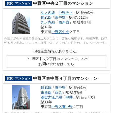
中野区中央２丁目のマンション
賃貸 | マンション
丸ノ内線
「
中野坂上
」駅 徒歩3分
総武線
「
東中野
」駅 徒歩12分
丸ノ内線
「
西新宿
」駅 徒歩17分
築18年
東京都
中野区
中央
２丁目
今回ご紹介する眺望良好なエリアはとても素敵な場所です。設備充実、防犯
性も高い安心のマンション物件です。多くの方に好評の、エレベーター付き
物件となっています。空気の入れ替え...
現在空室情報がありません。
「中野区中央２丁目のマンション」への
お問い合わせはこちら
中野区東中野４丁目のマンション
賃貸 | マンション
総武線
「
東中野
」駅 徒歩1分
東西線
「
落合
」駅 徒歩5分
都営大江戸線
「
中井
」駅 徒歩10分
築11年
東京都
中野区
東中野
４丁目