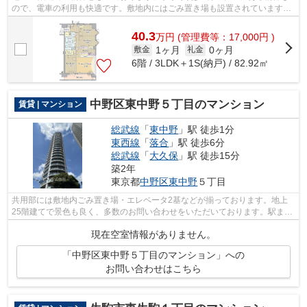
ので、電車の利用も快適です。敷地内にはごみ置き場も設置されています。
視力をアップしたい方はこちらの眺望良...
40.3
万
円
(管理費等：17,000円 )
1ヶ月
0ヶ月
敷金
礼金
6階 / 3LDK＋1S(納戸) / 82.92㎡
中野区東中野５丁目のマンション
賃貸 | マンション
総武線
「
東中野
」駅 徒歩1分
東西線
「
落合
」駅 徒歩6分
総武線
「
大久保
」駅 徒歩15分
築2年
東京都
中野区
東中野
５丁目
共用部には敷地内ごみ置き場・エレベータ2基などが揃っております。地上
25階建てで景色も良く、多数のお問い合わせをいただいております。駅まで
徒歩1分の位置に立地する、アクセス良...
現在空室情報がありません。
「中野区東中野５丁目のマンション」への
お問い合わせはこちら