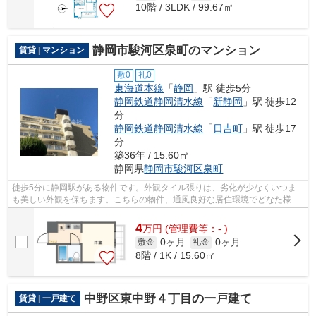
10階 / 3LDK / 99.67㎡
静岡市駿河区泉町のマンション
賃貸 | マンション
敷0
礼0
東海道本線
「
静岡
」駅 徒歩5分
静岡鉄道静岡清水線
「
新静岡
」駅 徒歩12
分
静岡鉄道静岡清水線
「
日吉町
」駅 徒歩17
分
築36年 / 15.60㎡
静岡県
静岡市駿河区
泉町
徒歩5分に静岡駅がある物件です。外観タイル張りは、劣化が少なくいつま
も美しい外観を保ちます。こちらの物件、通風良好な居住環境でどなた様の
健康にも良いおすすめの物件です。眺望...
4
万
円
(管理費等：- )
0ヶ月
0ヶ月
敷金
礼金
8階 / 1K / 15.60㎡
中野区東中野４丁目の一戸建て
賃貸 | 一戸建て