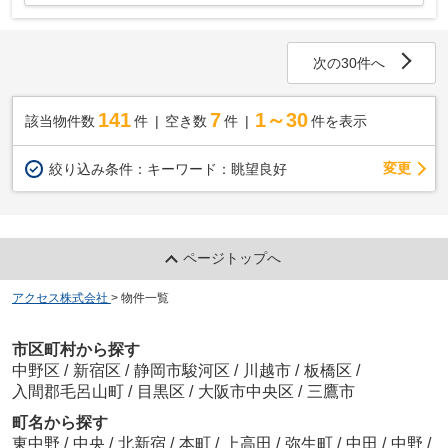
次の30件へ
141
7
1～30
該当物件数
件
空き数
件
件を表示
変更
絞り込み条件：
キーワード：眺望良好
ページトップへ
アクセス株式会社
>
物件一覧
市区町村から探す
中野区
/
新宿区
/
静岡市駿河区
/
川越市
/
板橋区
/
入間郡毛呂山町
/
目黒区
/
大阪市中央区
/
三鷹市
町名から探す
東中野
/
中央
/
北新宿
/
本町
/
上高田
/
弥生町
/
中田
/
中野
/