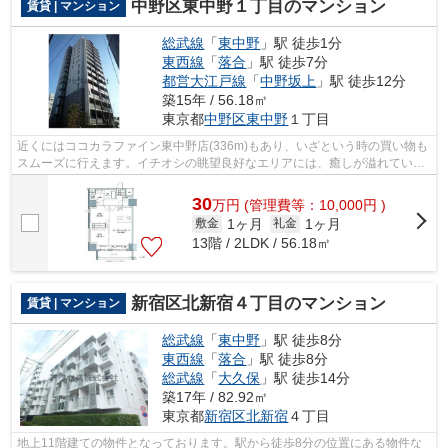
中野区東中野１丁目のマンション
賃貸 | マンション
総武線
「
東中野
」駅 徒歩1分
東西線
「
落合
」駅 徒歩7分
都営大江戸線
「
中野坂上
」駅 徒歩12分
築15年 / 56.18㎡
東京都
中野区
東中野
１丁目
近くにはココカラファイン東中野店(336m)もあり、いざという時の買い物も
スムーズに行えます。イチオシの眺望良好なエリアには、癒しが溢れていま
す。ポイントやマイルが貯まる、嬉し...
30
万
円
(管理費等：10,000円 )
1ヶ月
1ヶ月
敷金
礼金
13階 / 2LDK / 56.18㎡
新宿区北新宿４丁目のマンション
賃貸 | マンション
総武線
「
東中野
」駅 徒歩8分
東西線
「
落合
」駅 徒歩8分
総武線
「
大久保
」駅 徒歩14分
築17年 / 82.92㎡
東京都
新宿区
北新宿
４丁目
地上11階建ての物件となっております。駅から徒歩8分の位置にある物件な