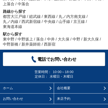
上落合
/
中落合
路線から探す
都営大江戸線
/
総武線
/
東西線
/
丸ノ内方南支線
/
丸ノ内線
/
西武新宿線
/
中央線
/
山手線
/
京王線
/
東海道本線
駅から探す
東中野
/
中野坂上
/
落合
/
中井
/
大久保
/
中野
/
新大久保
/
中野新橋
/
新井薬師前
/
西新宿
電話でお問い合わせ
営業時間：
10:00～18:00
定休日：
水曜日・木曜日
ホーム
会社概要
お問い合わせ
来店予約