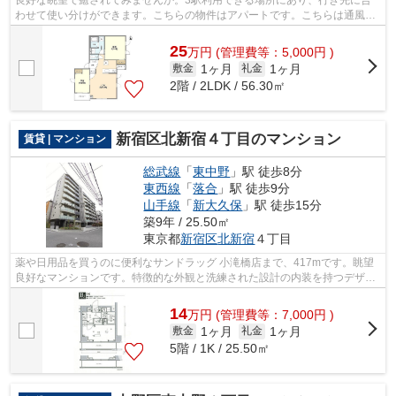
良好な眺望で癒されてみませんか。3駅利用できる場所にあり、行き先に合
わせて使い分けができます。こちらの物件はアパートです。こちらは通風良
好な物件です。info@access-japan.toky...
25
万
円
(管理費等：5,000円 )
1ヶ月
1ヶ月
敷金
礼金
2階 / 2LDK / 56.30㎡
新宿区北新宿４丁目のマンション
賃貸 | マンション
総武線
「
東中野
」駅 徒歩8分
東西線
「
落合
」駅 徒歩9分
山手線
「
新大久保
」駅 徒歩15分
築9年 / 25.50㎡
東京都
新宿区
北新宿
４丁目
薬や日用品を買うのに便利なサンドラッグ 小滝橋店まで、417mです。眺望
良好なマンションです。特徴的な外観と洗練された設計の内装を持つデザイ
ナーズ。こちらは初期費用をカードでお...
14
万
円
(管理費等：7,000円 )
1ヶ月
1ヶ月
敷金
礼金
5階 / 1K / 25.50㎡