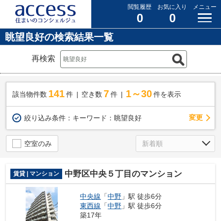
閲覧履歴
お気に入り
メニュー
0
0
眺望良好の検索結果一覧
再検索
141
7
1～30
該当物件数
件
空き数
件
件を表示
変更
絞り込み条件：
キーワード：眺望良好
空室のみ
中野区中央５丁目のマンション
賃貸 | マンション
中央線
「
中野
」駅 徒歩6分
東西線
「
中野
」駅 徒歩6分
築17年