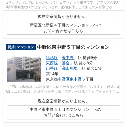
セキュリティ設備がしっかりしているマンション物件です。アクセスの良い
3駅利用可能な物件となっています。必須条件として多くの人が挙げる、エ
レベーターのある物件です。総武線東中...
現在空室情報がありません。
「新宿区北新宿４丁目のマンション」への
お問い合わせはこちら
中野区東中野５丁目のマンション
賃貸 | マンション
総武線
「
東中野
」駅 徒歩9分
東西線
「
落合
」駅 徒歩8分
山手線
「
高田馬場
」駅 徒歩17分
築14年
東京都
中野区
東中野
５丁目
共用部には敷地内ごみ置き場・エレベータなどが揃っております！付近にあ
る2つ以上の駅は、用途や行き先に応じて使い分けることができます！こち
らは通風良好な物件です！駅まで徒歩9...
現在空室情報がありません。
「中野区東中野５丁目のマンション」への
お問い合わせはこちら