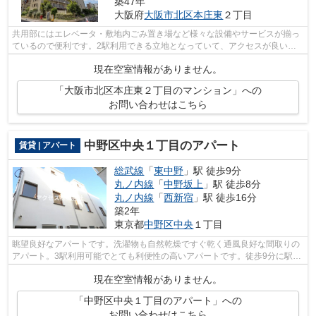
築47年
大阪府
大阪市北区
本庄東
２丁目
共用部にはエレベータ・敷地内ごみ置き場など様々な設備やサービスが揃っ
ているので便利です。2駅利用できる立地となっていて、アクセスが良いで
す。魅力的で眺望良好な場所です。駅ま...
現在空室情報がありません。
「大阪市北区本庄東２丁目のマンション」への
お問い合わせはこちら
中野区中央１丁目のアパート
賃貸 | アパート
総武線
「
東中野
」駅 徒歩9分
丸ノ内線
「
中野坂上
」駅 徒歩8分
丸ノ内線
「
西新宿
」駅 徒歩16分
築2年
東京都
中野区
中央
１丁目
眺望良好なアパートです。洗濯物も自然乾燥ですぐ乾く通風良好な間取りの
アパート。3駅利用可能でとても利便性の高いアパートです。徒歩9分に駅の
ある、ニーズの高い物件です。こちら...
現在空室情報がありません。
「中野区中央１丁目のアパート」への
お問い合わせはこちら