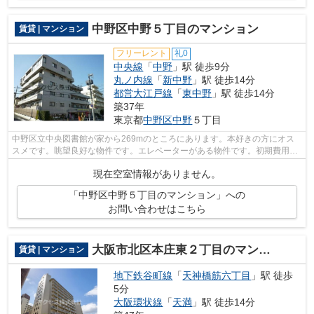
中野区中野５丁目のマンション
賃貸 | マンション
フリーレント
礼0
中央線
「
中野
」駅 徒歩9分
丸ノ内線
「
新中野
」駅 徒歩14分
都営大江戸線
「
東中野
」駅 徒歩14分
築37年
東京都
中野区
中野
５丁目
中野区立中央図書館が家から269mのところにあります。本好きの方にオス
スメです。眺望良好な物件です。エレベーターがある物件です。初期費用は
カードで決済いただけます。中野区エリ...
現在空室情報がありません。
「中野区中野５丁目のマンション」への
お問い合わせはこちら
大阪市北区本庄東２丁目のマンション
賃貸 | マンション
地下鉄谷町線
「
天神橋筋六丁目
」駅 徒歩
5分
大阪環状線
「
天満
」駅 徒歩14分