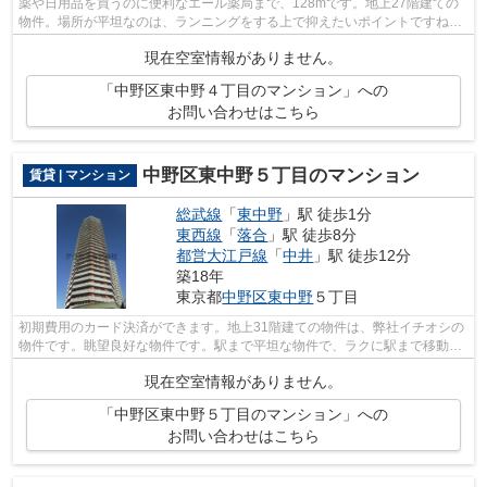
薬や日用品を買うのに便利なエール薬局まで、128mです。地上27階建ての
物件。場所が平坦なのは、ランニングをする上で抑えたいポイントですね。
3駅利用できる立地となっていて、アクセ...
現在空室情報がありません。
「中野区東中野４丁目のマンション」への
お問い合わせはこちら
中野区東中野５丁目のマンション
賃貸 | マンション
総武線
「
東中野
」駅 徒歩1分
東西線
「
落合
」駅 徒歩8分
都営大江戸線
「
中井
」駅 徒歩12分
築18年
東京都
中野区
東中野
５丁目
初期費用のカード決済ができます。地上31階建ての物件は、弊社イチオシの
物件です。眺望良好な物件です。駅まで平坦な物件で、ラクに駅まで移動す
ることができます。総武線東中野周辺...
現在空室情報がありません。
「中野区東中野５丁目のマンション」への
お問い合わせはこちら