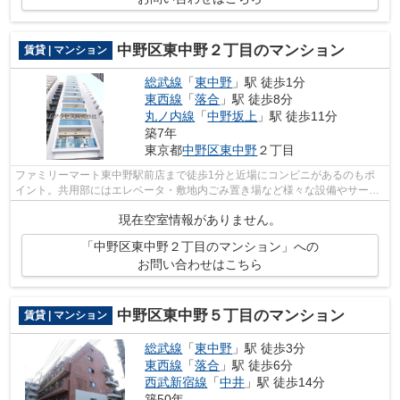
中野区東中野２丁目のマンション
賃貸 | マンション
総武線
「
東中野
」駅 徒歩1分
東西線
「
落合
」駅 徒歩8分
丸ノ内線
「
中野坂上
」駅 徒歩11分
築7年
東京都
中野区
東中野
２丁目
ファミリーマート東中野駅前店まで徒歩1分と近場にコンビニがあるのもポ
イント。共用部にはエレベータ・敷地内ごみ置き場など様々な設備やサービ
スが揃っているので便利です。眺望良好...
現在空室情報がありません。
「中野区東中野２丁目のマンション」への
お問い合わせはこちら
中野区東中野５丁目のマンション
賃貸 | マンション
総武線
「
東中野
」駅 徒歩3分
東西線
「
落合
」駅 徒歩6分
西武新宿線
「
中井
」駅 徒歩14分
築50年