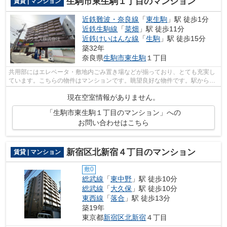
生駒市東生駒１丁目のマンション
賃貸 | マンション
近鉄難波・奈良線
「
東生駒
」駅 徒歩1分
近鉄生駒線
「
菜畑
」駅 徒歩11分
近鉄けいはんな線
「
生駒
」駅 徒歩15分
築32年
奈良県
生駒市
東生駒
１丁目
共用部にはエレベータ・敷地内ごみ置き場などが揃っており、とても充実し
ています。こちらの物件はマンションです。眺望良好な物件です。駅から徒
歩1分というアクセス良好な駅近物件は...
現在空室情報がありません。
「生駒市東生駒１丁目のマンション」への
お問い合わせはこちら
新宿区北新宿４丁目のマンション
賃貸 | マンション
敷0
総武線
「
東中野
」駅 徒歩10分
総武線
「
大久保
」駅 徒歩10分
東西線
「
落合
」駅 徒歩13分
築19年
東京都
新宿区
北新宿
４丁目