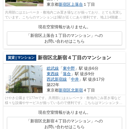
東京都
新宿区
上落合
１丁目
共用部にはエレベータ・敷地内ごみ置き場などが揃っており、とても充実し
ています。こちらのマンションは3駅が近くにあり便利です。地上14階建て
の物件。風通しが良好なので、いつでも...
現在空室情報がありません。
「新宿区上落合１丁目のマンション」への
お問い合わせはこちら
新宿区北新宿４丁目のマンション
賃貸 | マンション
総武線
「
東中野
」駅 徒歩6分
東西線
「
落合
」駅 徒歩9分
西武新宿線
「
中井
」駅 徒歩17分
築22年
東京都
新宿区
北新宿
４丁目
けやき公園まで177mです。共用部にはエレベータ・敷地内ごみ置き場など
様々な設備やサービスが揃っているので便利です。こちらはマンションタイ
プになります。こちらの物件では初期費...
現在空室情報がありません。
「新宿区北新宿４丁目のマンション」への
お問い合わせはこちら