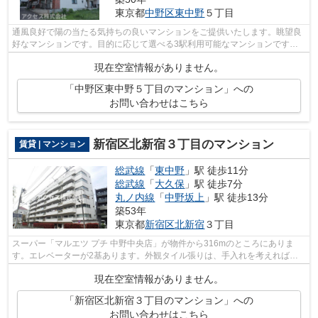
東京都
中野区
東中野
５丁目
通風良好で陽の当たる気持ちの良いマンションをご提供いたします。眺望良
好なマンションです。目的に応じて選べる3駅利用可能なマンションです。
駅まで徒歩3分の位置に立地する、アク...
現在空室情報がありません。
「中野区東中野５丁目のマンション」への
お問い合わせはこちら
新宿区北新宿３丁目のマンション
賃貸 | マンション
総武線
「
東中野
」駅 徒歩11分
総武線
「
大久保
」駅 徒歩7分
丸ノ内線
「
中野坂上
」駅 徒歩13分
築53年
東京都
新宿区
北新宿
３丁目
スーパー「マルエツ プチ 中野中央店」が物件から316mのところにありま
す。エレベーターが2基あります。外観タイル張りは、手入れを考えれば決
して高価ではありません。駅が周辺に2つ...
現在空室情報がありません。
「新宿区北新宿３丁目のマンション」への
お問い合わせはこちら