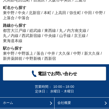
入間郡毛呂山町
/
目黒区
/
大阪市中央区
/
三鷹市
町名から探す
東中野
/
中央
/
北新宿
/
本町
/
上高田
/
弥生町
/
中田
/
中野
/
上落合
/
中落合
路線から探す
都営大江戸線
/
総武線
/
東西線
/
丸ノ内方南支線
/
丸ノ内線
/
西武新宿線
/
中央線
/
山手線
/
京王線
/
東海道本線
駅から探す
東中野
/
中野坂上
/
落合
/
中井
/
大久保
/
中野
/
新大久保
/
新井薬師前
/
中野新橋
/
西新宿
電話でお問い合わせ
営業時間：
10:00～18:00
定休日：
水曜日・木曜日
ホーム
会社概要