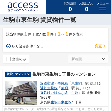
閲覧履歴
お気に入り
メニュー
0
0
生駒市東生駒 賃貸物件一覧
1
0
1～1
該当物件数
件
空き数
件
件を表示
変更
絞り込み条件：
なし
空室のみ
生駒市東生駒１丁目のマンション
賃貸 | マンション
近鉄難波・奈良線
「
東生駒
」駅 徒歩1分
近鉄生駒線
「
菜畑
」駅 徒歩11分
近鉄けいはんな線
「
生駒
」駅 徒歩15分
築32年
奈良県
生駒市
東生駒
１丁目
共用部にはエレベータ・敷地内ごみ置き場などが揃っており、とても充実し