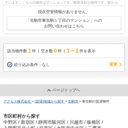
ています。こちらの物件はマンションです。眺望良好な物件です。駅から徒
歩1分というアクセス良好な駅近物件は...
現在空室情報がありません。
「生駒市東生駒１丁目のマンション」への
お問い合わせはこちら
1
0
1～1
該当物件数
件
空き数
件
件を表示
変更
絞り込み条件：
なし
ページトップへ
アクセス株式会社
>
(賃貸)地域から探す
>
生駒市
>
東生駒の賃貸物件
市区町村から探す
中野区
/
新宿区
/
静岡市駿河区
/
川越市
/
板橋区
/