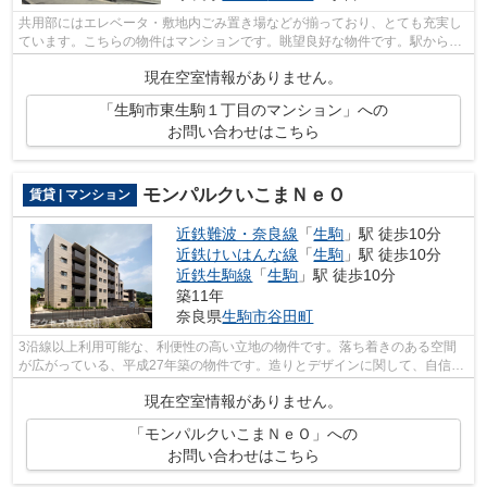
共用部にはエレベータ・敷地内ごみ置き場などが揃っており、とても充実し
ています。こちらの物件はマンションです。眺望良好な物件です。駅から徒
歩1分というアクセス良好な駅近物件は...
現在空室情報がありません。
「生駒市東生駒１丁目のマンション」への
お問い合わせはこちら
モンパルクいこまＮｅＯ
賃貸 | マンション
近鉄難波・奈良線
「
生駒
」駅 徒歩10分
近鉄けいはんな線
「
生駒
」駅 徒歩10分
近鉄生駒線
「
生駒
」駅 徒歩10分
築11年
奈良県
生駒市
谷田町
3沿線以上利用可能な、利便性の高い立地の物件です。落ち着きのある空間
が広がっている、平成27年築の物件です。造りとデザインに関して、自信を
もって情報を提供できるマンションです...
現在空室情報がありません。
「モンパルクいこまＮｅＯ」への
お問い合わせはこちら