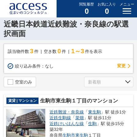
閲覧履歴
お気に入り
メニュー
0
0
近畿日本鉄道近鉄難波・奈良線の駅選
択画面
3
0
1～3
該当物件数
件
空き数
件
件を表示
変更
絞り込み条件：
なし
空室のみ
生駒市東生駒１丁目のマンション
賃貸 | マンション
近鉄難波・奈良線
「
東生駒
」駅 徒歩1分
近鉄生駒線
「
菜畑
」駅 徒歩11分
近鉄けいはんな線
「
生駒
」駅 徒歩15分
築32年
奈良県
生駒市
東生駒
１丁目