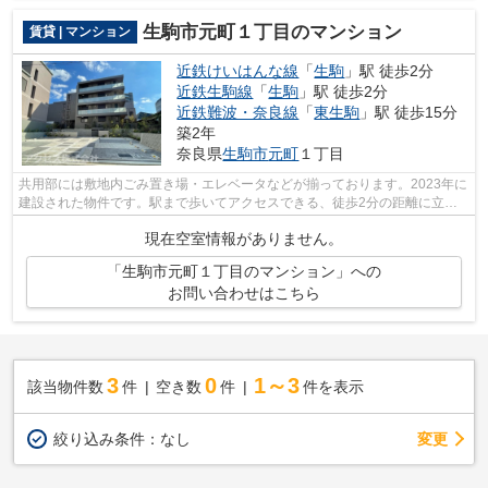
生駒市元町１丁目のマンション
賃貸 | マンション
近鉄けいはんな線
「
生駒
」駅 徒歩2分
近鉄生駒線
「
生駒
」駅 徒歩2分
近鉄難波・奈良線
「
東生駒
」駅 徒歩15分
築2年
奈良県
生駒市
元町
１丁目
共用部には敷地内ごみ置き場・エレベータなどが揃っております。2023年に
建設された物件です。駅まで歩いてアクセスできる、徒歩2分の距離に立地
する物件です。こちらの物件には自走式...
現在空室情報がありません。
「生駒市元町１丁目のマンション」への
お問い合わせはこちら
3
0
1～3
該当物件数
件
空き数
件
件を表示
変更
絞り込み条件：
なし