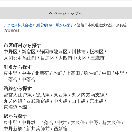
ページトップへ
アクセス株式会社
>
(賃貸)路線・駅から探す
>
近畿日本鉄道近鉄難波・奈良線
の賃貸物件
市区町村から探す
中野区
/
新宿区
/
静岡市駿河区
/
川越市
/
板橋区
/
入間郡毛呂山町
/
目黒区
/
大阪市中央区
/
三鷹市
町名から探す
東中野
/
中央
/
北新宿
/
本町
/
上高田
/
弥生町
/
中田
/
中野
/
上落合
/
中落合
路線から探す
都営大江戸線
/
総武線
/
東西線
/
丸ノ内方南支線
/
丸ノ内線
/
西武新宿線
/
中央線
/
山手線
/
京王線
/
東海道本線
駅から探す
東中野
/
中野坂上
/
落合
/
中井
/
大久保
/
中野
/
新大久保
/
中野新橋
/
新井薬師前
/
西新宿